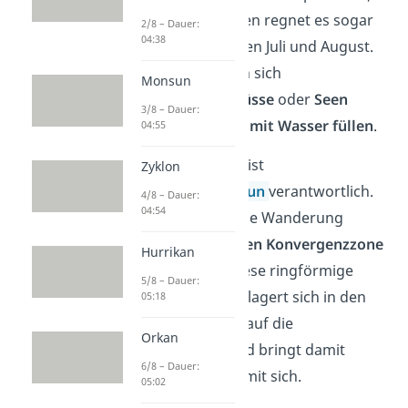
Oktober. Im Norden regnet es sogar
2/8 – Dauer:
04:38
nur einmal zwischen Juli und August.
Zu der Zeit können sich
Monsun
trockengelegte
Flüsse
oder
Seen
3/8 – Dauer:
kurzfristig
wieder
mit Wasser füllen
.
04:55
Für die Regenfälle ist
Zyklon
der
Südwestmonsun
verantwortlich.
4/8 – Dauer:
04:54
Er kommt durch die Wanderung
der
Innertropischen Konvergenzzone
Hurrikan
(ITC) zustande. Diese ringförmige
5/8 – Dauer:
Tiefdruckrinne verlagert sich in den
05:18
Sommermonaten auf die
Orkan
Nordhalbkugel und bringt damit
6/8 – Dauer:
starke Regenfälle mit sich.
05:02