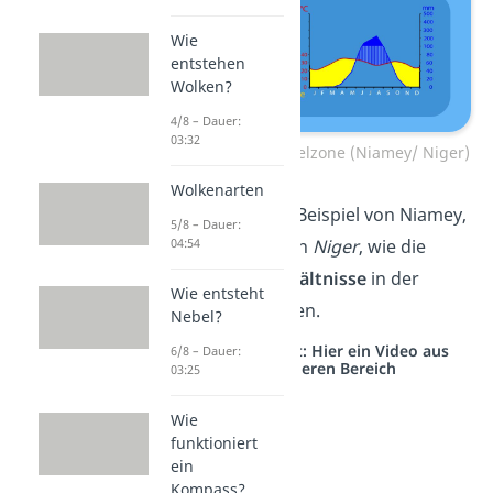
Wie
entstehen
Wolken?
4/8 – Dauer:
03:32
Klimadiagramm Sahelzone (Niamey/ Niger)
Wolkenarten
Hier siehst du am Beispiel von Niamey,
5/8 – Dauer:
der Hauptstadt von
Niger
, wie die
04:54
klimatischen Verhältnisse
in der
Wie entsteht
Sahelzone aussehen.
Nebel?
Studyflix vernetzt: Hier ein Video aus
6/8 – Dauer:
einem anderen Bereich
03:25
Wie
funktioniert
ein
Kompass?