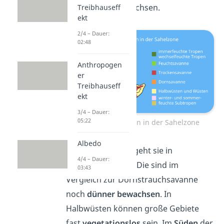
Dornsträucher wachsen.
Treibhauseff
ekt
2/4 – Dauer:
02:48
Anthropogen
er
Treibhauseff
ekt
3/4 – Dauer:
05:22
Vegetationszonen in der Sahelzone
Albedo
Richtung
Norden
geht sie in
4/4 – Dauer:
Halbwüsten
über. Die sind im
03:43
Vergleich zur Dornstrauchsavanne
noch
dünner bewachsen
. In
Halbwüsten können große Gebiete
fast
vegetationslos
sein. Im
Süden
der