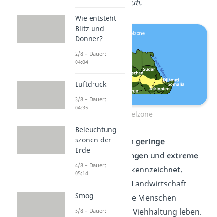
Gambia
und
Djibouti.
Wie entsteht
Blitz und
Donner?
2/8 – Dauer:
04:04
Luftdruck
3/8 – Dauer:
04:35
Sahelzone
Beleuchtung
szonen der
Der Sahel ist durch
geringe
Erde
Niederschlagsmengen
und
extreme
4/8 – Dauer:
Dürreperioden
gekennzeichnet.
05:14
Dadurch ist kaum Landwirtschaft
Smog
möglich, sodass die Menschen
hauptsächlich von Viehhaltung leben.
5/8 – Dauer: