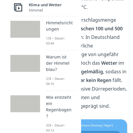
Klima und Wetter
bei mindestens 20 °C.
Himmel
Die jährliche Niederschlagsmenge
Himmelsricht
liegt dabei nur
zwischen 100 und 500
ungen
mm
. Zum Vergleich: In Deutschland
1/8 – Dauer:
03:44
haben wir eine jährliche
Niederschlagsmenge von ungefähr
Warum ist
800 mm pro Jahr. Doch das
Wetter
im
der Himmel
blau?
Sahel ist sehr
unregelmäßig
, sodass in
2/8 – Dauer:
manchen Jahren
gar
kein Regen
fällt.
04:16
Das sorgt für intensive Dürreperioden,
die von Hungersnöten und
Wie entsteht
ein
Wasserknappheit geprägt sind.
Regenbogen
?
3/8 – Dauer:
03:13