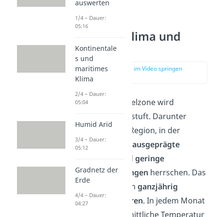
auswerten
1/4 – Dauer:
05:16
Sahelzone Klima und
Vegetation
Kontinentale
s und
maritimes
zur Stelle im Video springen
(01:47)
Klima
2/4 – Dauer:
Das
Klima
der Sahelzone wird
05:04
als
semiarid
eingestuft. Darunter
Humid Arid
verstehst du eine Region, in der
3/4 – Dauer:
vorwiegend
lange
ausgeprägte
05:12
Trockenzeiten
und
geringe
Gradnetz der
Niederschlagsmengen
herrschen. Das
Erde
erkennst du an den
ganzjährig
4/4 – Dauer:
hohen
Temperaturen
. In jedem Monat
04:27
liegt die durchschnittliche Temperatur