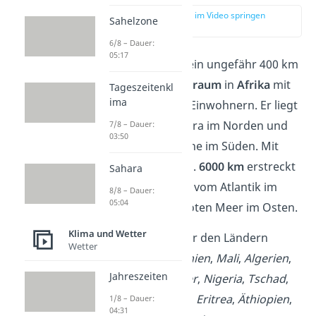
zur Stelle im Video springen
Sahelzone
(00:15)
6/8 – Dauer:
05:17
Die
Sahelzone
ist ein ungefähr 400 km
breiter
Übergangsraum
in
Afrika
mit
Tageszeitenkl
ima
etwa 30 Millionen Einwohnern. Er liegt
zwischen der Sahara im Norden und
7/8 – Dauer:
03:50
der Trockensavanne im Süden. Mit
einer Länge von ca.
6000 km
erstreckt
Sahara
sich die Sahelzone vom Atlantik im
8/8 – Dauer:
05:04
Westen bis zum Roten Meer im Osten.
Klima und Wetter
Damit liegt sie über den Ländern
Wetter
Senegal
,
Mauretanien
,
Mali
,
Algerien
,
Jahreszeiten
Burkina Faso
,
Niger
,
Nigeria
,
Tschad
,
Sudan
,
Süd-Sudan
,
Eritrea
,
Äthiopien
,
1/8 – Dauer:
04:31