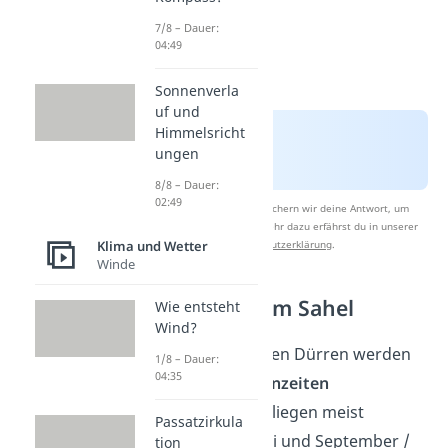
7/8 – Dauer:
04:49
Sonnenverla
uf und
Himmelsricht
ungen
8/8 – Dauer:
02:49
Nach Beantwortung speichern wir deine Antwort, um
Studyflix zu verbessern. Mehr dazu erfährst du in unserer
Klima und Wetter
Datenschutzerklärung
.
Winde
Regenzeiten im Sahel
Wie entsteht
Wind?
Die langanhaltenden Dürren werden
1/8 – Dauer:
04:35
nur
kurz
von
Regenzeiten
unterbrochen. Sie liegen meist
Passatzirkula
zwischen Mai / Juni und September /
tion