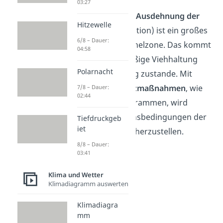
03:27
Aber vor allem die
Ausdehnung der
Hitzewelle
Wüste
(Desertifikation) ist ein großes
6/8 – Dauer:
Problem
in der Sahelzone. Das kommt
04:58
durch die übermäßige Viehhaltung
Polarnacht
und Bodennutzung zustande. Mit
weltweiten Schutzmaßnahmen
, wie
7/8 – Dauer:
02:44
Aufforstungsprogrammen, wird
versucht die Lebensbedingungen der
Tiefdruckgeb
iet
Menschen wieder herzustellen.
8/8 – Dauer:
03:41
Klima und Wetter
Klimadiagramm auswerten
Klimadiagra
mm