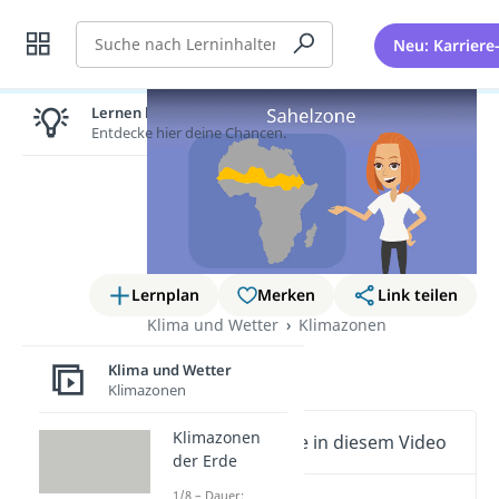
Suche
Neu: Karriere
Lernen lohnt sich!
Entdecke hier deine Chancen.
Lernplan
Merken
Link teilen
Klima und Wetter
Klimazonen
Sahelzone
Klima und Wetter
Klimazonen
Klimazonen
Wichtige Inhalte in diesem Video
der Erde
1/8 – Dauer: