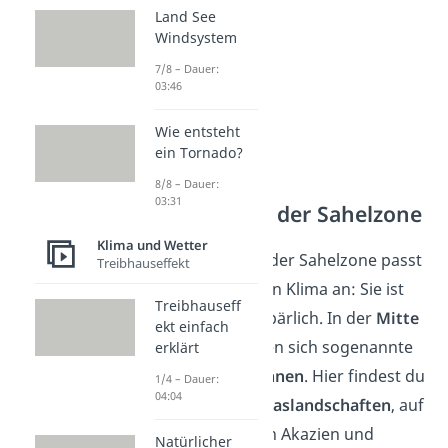
Land See
Windsystem
7/8 – Dauer:
03:46
Wie entsteht
ein Tornado?
8/8 – Dauer:
03:31
Vegetation in der Sahelzone
Klima und Wetter
Die
Vegetation
in der Sahelzone passt
Treibhauseffekt
sich dem trockenen Klima an: Sie ist
Treibhauseff
deshalb äußerst spärlich. In der
Mitte
ekt einfach
des Sahels
befinden sich sogenannte
erklärt
Dornstrauchsavannen
. Hier findest du
1/4 – Dauer:
04:04
vor allem karge
Graslandschaften
, auf
denen gelegentlich Akazien und
Natürlicher