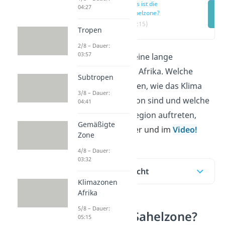
Was ist die
04:27
Sahelzone?
(00:15)
Tropen
2/8 – Dauer:
03:57
Die
Sahelzone
ist eine lange
Übergangszone in Afrika. Welche
Subtropen
Länder dazugehören, wie das Klima
3/8 – Dauer:
sowie die Vegetation sind und welche
04:41
Probleme in der Region auftreten,
Gemäßigte
erklären wir
dir hier
und im
Video!
Zone
4/8 – Dauer:
03:32
Inhaltsübersicht
Klimazonen
Afrika
5/8 – Dauer:
Was ist die Sahelzone?
05:15