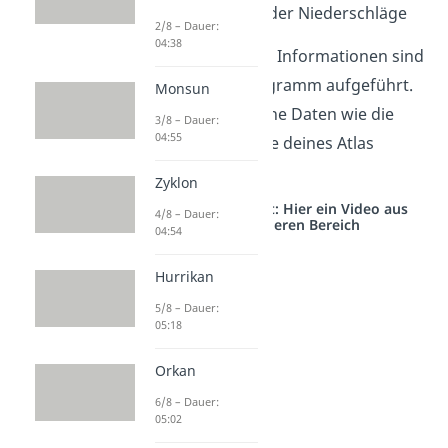
Jahressumme der Niederschläge
2/8 – Dauer:
04:38
Beachte:
Nicht alle Informationen sind
in jedem Klimadiagramm aufgeführt.
Monsun
Oft musst du mache Daten wie die
3/8 – Dauer:
04:55
Lage selbst mithilfe deines Atlas
herausfinden.
Zyklon
Studyflix vernetzt: Hier ein Video aus
4/8 – Dauer:
einem anderen Bereich
04:54
Hurrikan
5/8 – Dauer:
05:18
Orkan
6/8 – Dauer:
05:02