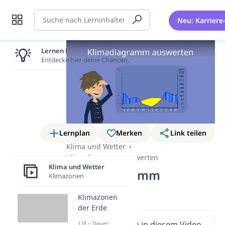
Suche
Neu: Karriere
Lernen lohnt sich!
Entdecke hier deine Chancen.
Lernplan
Merken
Link teilen
Klima und Wetter
Klimadiagramm auswerten
Klima und Wetter
Klimadiagramm
Klimazonen
auswerten
Klimazonen
der Erde
Wichtige Inhalte in diesem Video
1/8 – Dauer: