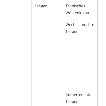
Tropen
Tropisches
Wü
Wüstenklima
Wechselfeuchte
Sa
Tropen
Immerfeuchte
Tr
Tropen
Re