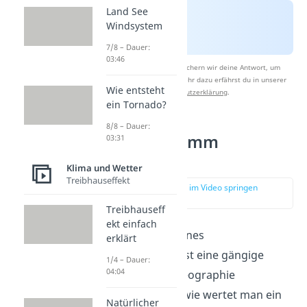
Land See
Windsystem
7/8 – Dauer:
03:46
Nach Beantwortung speichern wir deine Antwort, um
Studyflix zu verbessern. Mehr dazu erfährst du in unserer
Wie entsteht
Datenschutzerklärung
.
ein Tornado?
8/8 – Dauer:
Klimadiagramm
03:31
auswerten
Klima und Wetter
Treibhauseffekt
zur Stelle im Video springen
(02:26)
Treibhauseff
ekt einfach
Die Auswertung eines
erklärt
Klimadiagramms ist eine gängige
1/4 – Dauer:
04:04
Methode in der Geographie
(Erdkunde). Aber wie wertet man ein
Natürlicher