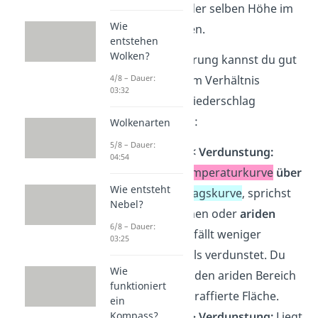
Niederschlag auf der selben Höhe im
Wie
Diagramm befinden.
entstehen
Wolken?
Durch diese Skalierung kannst du gut
ablesen, in welchem Verhältnis
4/8 – Dauer:
03:32
Temperatur und Niederschlag
zueinander stehen:
Wolkenarten
5/8 – Dauer:
Niederschlag < Verdunstung:
04:54
Verläuft die
Temperaturkurve
über
Wie entsteht
der
Niederschlagskurve
, sprichst
Nebel?
du von trockenen oder
ariden
6/8 – Dauer:
Monaten. Hier fällt weniger
03:25
Niederschlag als verdunstet. Du
Wie
kennzeichnest den ariden Bereich
funktioniert
oft als gelb schraffierte Fläche.
ein
Niederschlag > Verdunstung:
Liegt
Kompass?