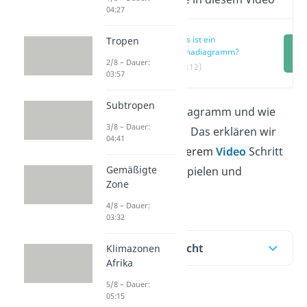
04:27
Was ist ein
Tropen
Klimadiagramm?
2/8 – Dauer:
(00:12)
03:57
Subtropen
Was ist ein Klimadiagramm und wie
3/8 – Dauer:
wertest du es aus? Das erklären wir
04:41
dir hier
und in unserem
Video
Schritt
Gemäßigte
für Schritt mit Beispielen und
Zone
Musterlösung.
4/8 – Dauer:
03:32
Inhaltsübersicht
Klimazonen
Afrika
5/8 – Dauer:
05:15