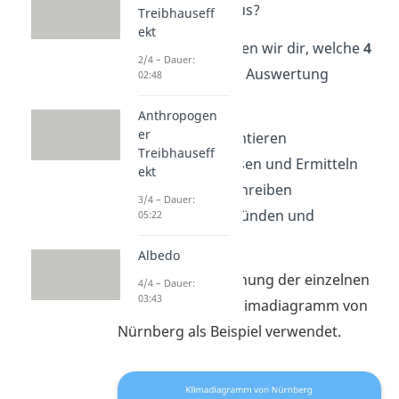
Klimadiagramm aus?
Treibhauseff
ekt
Im Folgenden zeigen wir dir, welche
4
2/4 – Dauer:
Schritte
du für die Auswertung
02:48
benötigst:
Anthropogen
er
Schritt 1:
Orientieren
Treibhauseff
Schritt 2:
Ablesen und Ermitteln
ekt
Schritt 3:
Beschreiben
3/4 – Dauer:
Schritt 4:
Begründen und
05:22
Einordnen
Albedo
Zur Veranschaulichung der einzelnen
4/4 – Dauer:
03:43
Schritte wird ein Klimadiagramm von
Nürnberg als Beispiel verwendet.