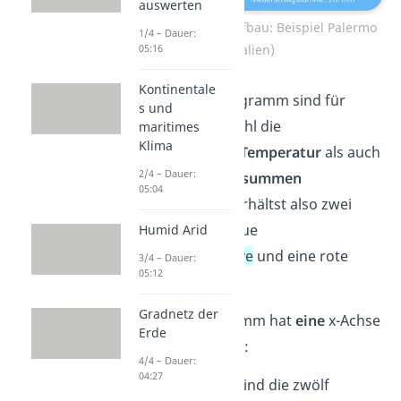
auswerten
Klimadiagramm Aufbau: Beispiel Palermo
1/4 – Dauer:
(Italien)
05:16
Kontinentale
In einem Klimadiagramm sind für
s und
jeden Monat sowohl die
maritimes
Klima
durchschnittliche
Temperatur
als auch
2/4 – Dauer:
die
Niederschlagssummen
05:04
aufgetragen. Du erhältst also zwei
Kurven — eine blaue
Humid Arid
Niederschlagskurve
und eine rote
3/4 – Dauer:
05:12
Temperaturkurve
.
Gradnetz der
Jedes Klimadiagramm hat
eine
x-Achse
Erde
und
zwei
y-Achsen:
4/4 – Dauer:
04:27
x-Achse:
Hier sind die zwölf