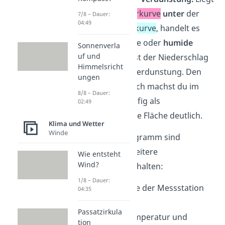
die
Temperaturkurve
unter
der
7/8 – Dauer:
04:49
Niederschlagskurve
, handelt es
sich um feuchte oder
humide
Sonnenverla
uf und
Monate. Hier ist der Niederschlag
Himmelsricht
höher als die Verdunstung. Den
ungen
humiden Bereich machst du im
8/8 – Dauer:
Diagramm häufig als
02:49
blauschraffierte Fläche deutlich.
Klima und Wetter
Winde
In einem Klimadiagramm sind
außerdem noch weitere
Wie entsteht
Wind?
Informationen enthalten:
1/8 – Dauer:
Name und Lage der Messstation
04:35
Meereshöhe
Passatzirkula
Jahresmitteltemperatur und
tion