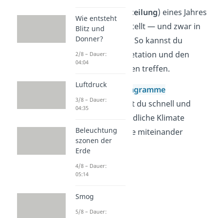
Niederschlagsverteilung
) eines Jahres
Wie entsteht
an einem Ort darstellt — und zwar in
Blitz und
Donner?
graphischer Form. So kannst du
Aussagen zur Vegetation und den
2/8 – Dauer:
04:04
Lebensbedingungen treffen.
Luftdruck
Indem du Klima
diagramme
3/8 – Dauer:
auswertest, kannst du schnell und
04:35
einfach unterschiedliche Klimate
Beleuchtung
verschiedener Orte miteinander
szonen der
vergleichen.
Erde
4/8 – Dauer:
05:14
Smog
5/8 – Dauer: