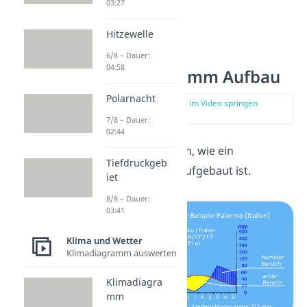
03:27
Hitzewelle
6/8 – Dauer:
04:58
Klimadiagramm Aufbau
Polarnacht
zur Stelle im Video springen
(00:51)
7/8 – Dauer:
02:44
Schauen wir uns an, wie ein
Tiefdruckgeb
Klimadiagramm aufgebaut ist.
iet
8/8 – Dauer:
03:41
Klima und Wetter
Klimadiagramm auswerten
Klimadiagra
mm