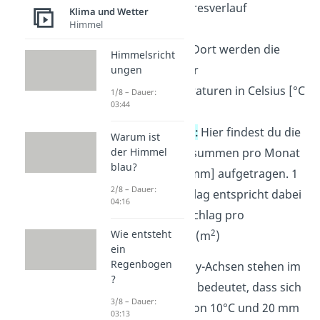
Monate im Jahresverlauf
Klima und Wetter
Himmel
aufgetragen.
linke
y-Achse:
Dort werden die
Himmelsricht
Mittelwerte der
ungen
Monatstemperaturen in Celsius [°C
1/8 – Dauer:
03:44
] angegeben.
rechte
y-Achse:
Hier findest du die
Warum ist
Niederschlagssummen pro Monat
der Himmel
blau?
in Millimeter [mm] aufgetragen. 1
2/8 – Dauer:
mm Niederschlag entspricht dabei
04:16
1 Liter Niederschlag pro
2
Wie entsteht
Quadratmeter (m
)
ein
Regenbogen
Merke:
Die beiden y-Achsen stehen im
?
Verhältnis
2:1
. Das bedeutet, dass sich
3/8 – Dauer:
eine Temperatur von 10°C und 20 mm
03:13