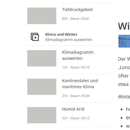
Tiefdruckgebiet
8/8 – Dauer: 03:41
Wi
Klima und Wetter
Klimadiagramm auswerten
Klimadiagramm
auswerten
Der W
„Lon
1/4 – Dauer: 05:16
öfter
Kontinentales und
etwa 
maritimes Klima
2/4 – Dauer: 05:04
Winte
h
Humid Arid
e
3/4 – Dauer: 05:12
w