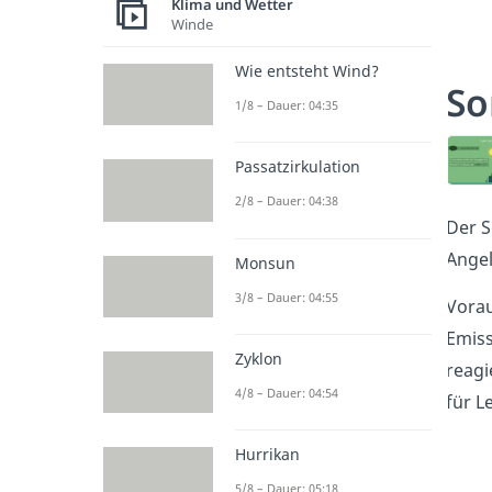
Klima und Wetter
Winde
Wie entsteht Wind?
S
1/8 – Dauer: 04:35
Passatzirkulation
2/8 – Dauer: 04:38
Der S
Angel
Monsun
3/8 – Dauer: 04:55
Vorau
Emiss
Zyklon
reagi
4/8 – Dauer: 04:54
für L
Hurrikan
5/8 – Dauer: 05:18