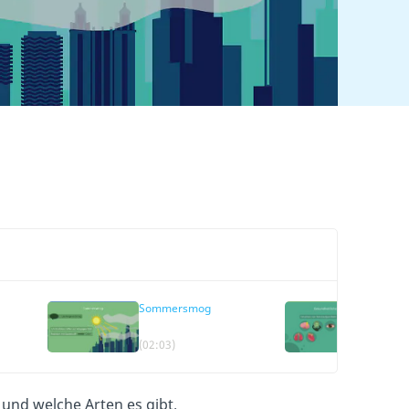
Sommersmog
Gesund
Folge
(02:03)
(02:34
t und welche Arten es gibt.