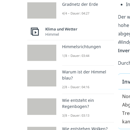
I
Gradnetz der Erde
4/4 – Dauer: 04:27
Der w
hohe 
Klima und Wetter
abgeg
Himmel
Windg
Himmelsrichtungen
Inver
1/8 – Dauer: 03:44
Durch
Warum ist der Himmel
blau?
In
2/8 – Dauer: 04:16
Nor
Wie entsteht ein
Abg
Regenbogen?
Tre
3/8 – Dauer: 03:13
kan
Wie entstehen Wolken?