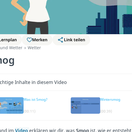
Lernplan
Merken
Link teilen
 und Wetter
Wetter
mog
chtige Inhalte in diesem Video
Was ist Smog?
Wintersmog
(00:11)
(00:39)
und im
Video
erklären wir dir, was
Smog
ist, wie er entsteh