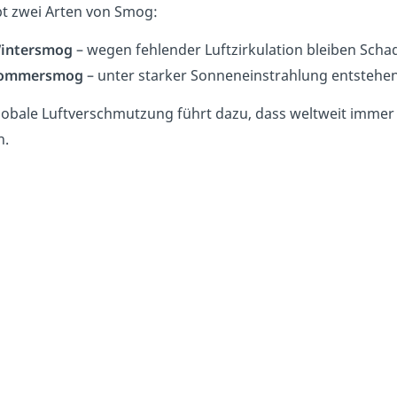
bt zwei Arten von Smog:
intersmog
– wegen fehlender Luftzirkulation bleiben Schad
ommersmog
– unter starker Sonneneinstrahlung entstehen 
lobale Luftverschmutzung führt dazu, dass weltweit imme
n.