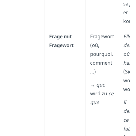
sagt,
er
komm
Frage mit
Fragewort
Elle
Fragewort
(où,
dema
pourquoi,
où tu
comment
habit
…)
(Sie f
wo d
→
que
wohns
wird zu
ce
que
Il
dema
ce qu
fais.
(