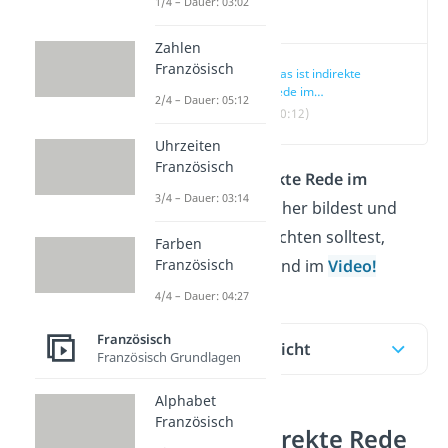
1/4 – Dauer: 03:02
Video
Zahlen
Französisch
Was ist indirekte
Rede im
2/4 – Dauer: 05:12
Französischen?
(00:12)
Uhrzeiten
Französisch
Wie du die
indirekte Rede
im
3/4 – Dauer: 03:14
Französischen
sicher bildest und
was du dabei beachten solltest,
Farben
Französisch
erfährst du hier und im
Video!
4/4 – Dauer: 04:27
Französisch
Inhaltsübersicht
Französisch Grundlagen
Alphabet
Französisch
Was ist indirekte Rede