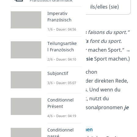
Französisch Grammatik
vous (ihr/Sie)
ils/elles (sie)
Imperativ
Französisch
➡️ Beispiel
:
1/6 – Dauer: 04:56
Amelie dit : „
Nous
faisons du sport.“
→ Amelie
dit qu’
ils
font du sport.
Teilungsartike
(Amelie sagt: „
Wir
machen Sport.“ →
l Französisch
Amelie sagt, dass
sie
Sport machen.)
2/6 – Dauer: 04:10
Wichtig:
Stehen schon
Subjonctif
il/elle/ils/elles
in der direkten Rede,
3/6 – Dauer: 05:07
ändert sich
nichts
. Und wenn du
dich selbst zitierst, nutzt du
Conditionnel
Présent
weiterhin das Personalpronomen
je
im Satz.
4/6 – Dauer: 04:19
Possessivpronomen
Conditionnel
passé