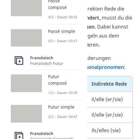
Passé
composé
Da sich in der indirekten Rede die
Perspektive verändert,
musst du die
4/5 – Dauer: 04:43
Pronomen anpassen
. Dabei kannst
Passé simple
du dich an den Regeln aus dem
5/5 – Dauer: 03:57
Deutschen orientieren.
Die häufigsten Änderungen
Französisch
Französisch Futur
betreffen die
Personalpronomen:
Futur
composé
Direkte Rede
Indirekte Rede
1/2 – Dauer: 03:39
je (ich)
il/elle (er/sie)
Futur simple
tu (du)
il/elle (er/sie)
2/2 – Dauer: 04:47
nous (wir)
ils/elles (sie)
Französisch