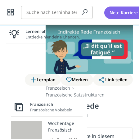
Suche
Neu: Karriere
Lernen lohnt sich!
Entdecke hier deine Chancen.
Lernplan
Merken
Link teilen
Französisch
Französische Satzstrukturen
Indirekte Rede
Französisch
Französische Vokabeln
Französisch
Wochentage
Französisch
Wichtige Inhalte in diesem