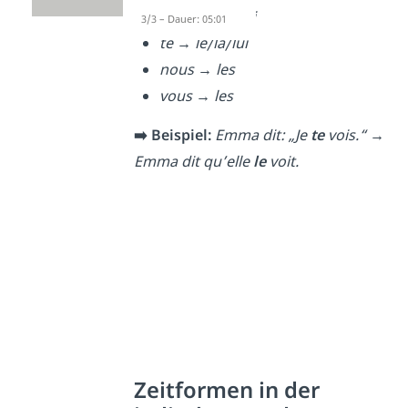
me → le/la/lui
3/3 – Dauer: 05:01
te → le/la/lui
nous → les
vous → les
➡️ Beispiel:
Emma dit: „Je
te
vois.“ →
Emma dit qu’elle
le
voit.
Zeitformen in der