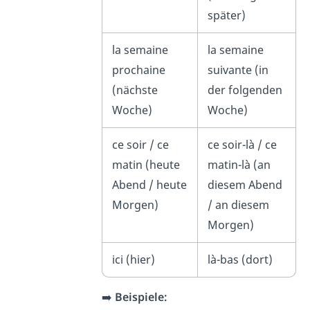
später)
la semaine
la semaine
prochaine
suivante (in
(nächste
der folgenden
Woche)
Woche)
ce soir / ce
ce soir-là / ce
matin (heute
matin-là (an
Abend / heute
diesem Abend
Morgen)
/ an diesem
Morgen)
ici (hier)
là-bas (dort)
➡️
Beispiele: