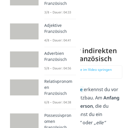
Französisch
3/8 – Dauer: 04:33
Adjektive
Französisch
4/8 – Dauer: 04:41
Bildung der indirekten
Adverbien
Rede auf Französisch
Französisch
5/8 – Dauer: 04:56
zur Stelle im Video springen
(00:37)
Relativpronom
en
Die
indirekte Rede
erkennst du vor
Französisch
allem an ihrem Satzbau. Am
Anfang
6/8 – Dauer: 04:38
steht immer die
Person
, die du
zitierst. Dafür kannst du ein
Possessivpron
omen
Pronomen
wie
„il“
oder
„elle“
Französisch