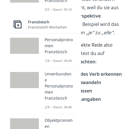
Französisch
sich die Sätze leicht, weil du sie aus
5/5 – Dauer: 05:14
einer
anderen Perspektive
Französisch
wiedergibst
. Zum Beispiel wird das
Französisch Wortarten
Personalpronomen
„je“
zu
„elle“.
Personalprono
Wenn du die indirekte Rede also
men
Französisch
selbst bildest, sol
ltest du auf
1/8 – Dauer: 04:49
folgende
Punkte
achten
:
redeeinleitendes Verb erkennen
Unverbunden
e
Pronomen umwandeln
Personalprono
Zeitform
anpassen
men
Französisch
Zeit- und Ortsangaben
angleichen
2/8 – Dauer: 04:48
Objektpronom
en