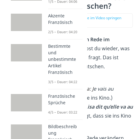
1/5 – Dauer: 04:06
im Französischen?
Akzente
zur Stelle im Video springen
Französisch
(00:12)
2/5 – Dauer: 04:20
Mit der
indirekten Rede im
Bestimmte
Französischen
gibst du wieder, was
und
jemand sagt oder fragt. Das ist
unbestimmte
Artikel
genau wie im Deutschen.
Französisch
➡️ Beispiel:
3/5 – Dauer: 04:22
direkte Rede: „
Lisa:
J
e vais au
Französische
cinéma.“
(Ich gehe ins Kino.)
Sprüche
indirekte Rede:
„
Lisa dit qu’elle va au
4/5 – Dauer: 03:22
cinéma.
“
(Lisa sagt, dass sie ins Kino
geht.)
Bildbeschreib
ung
In der indirekten Rede verändern