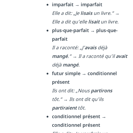
imparfait → imparfait
Elle a dit: „Je
lisais
un livre.“
→
Elle a dit qu’elle
lisait
un livre.
plus-que-parfait → plus-que-
parfait
Il a raconté: „J’
avais
déjà
mangé
.“
→
Il a raconté qu’il
avait
déjà
mangé
.
futur simple → conditionnel
présent
Ils ont dit: „Nous
partirons
tôt.“
→
Ils ont dit qu’ils
partiraient
tôt.
conditionnel présent →
conditionnel présent