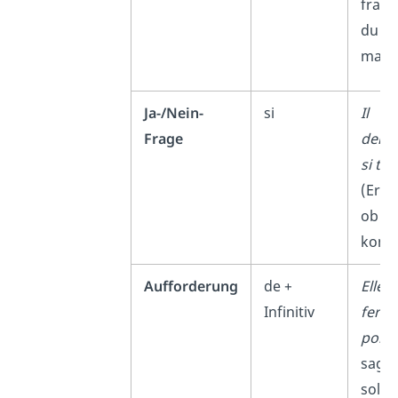
fragt
du
machs
Ja-/Nein-
si
Il
Frage
dema
si tu 
(Er fr
ob d
komm
Aufforderung
de +
Elle d
Infinitiv
ferme
porte
sagt,
soll d