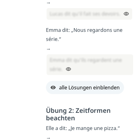
→
Lucas dit qu’il fait ses devoirs.
Emma dit: „Nous regardons une
série.“
→
Emma dit qu’ils regardent une
série.
alle Lösungen einblenden
Übung 2: Zeitformen
beachten
Elle a dit: „Je mange une pizza.“
→