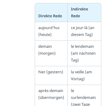
Indirekte
Direkte Rede
Rede
aujourd’hui
ce jour-là (an
(heute)
diesem Tag)
demain
le lendemain
(morgen)
(am nächsten
Tag)
hier (gestern)
la veille (am
Vortag)
après-demain
le
(übermorgen)
surlendemain
(zwei Tage