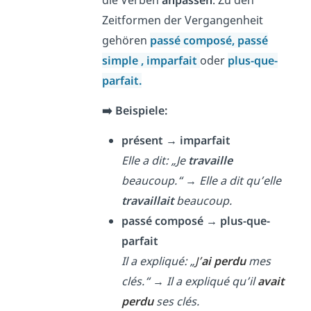
die Verben
anpassen
. Zu den
Zeitformen der Vergangenheit
gehören
passé composé,
passé
simple
,
imparfait
oder
plus-que-
parfait.
➡️
Beispiele:
présent → imparfait
Elle a dit: „Je
travaille
beaucoup.“
→
Elle a dit qu’elle
travaillait
beaucoup.
passé composé → plus-que-
parfait
Il a expliqué: „
J’
ai perdu
mes
clés.“
→
Il a expliqué qu’il
avait
perdu
ses clés.