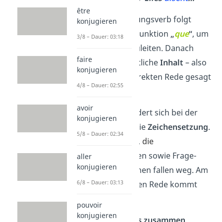
être
Nach dem Einleitungsverb folgt
konjugieren
meistens die Konjunktion
„
que
“
, um
3/8 – Dauer: 03:18
die Aussage einzuleiten. Danach
faire
kommt der eigentliche
Inhalt
– also
konjugieren
das, was in der direkten Rede gesagt
4/8 – Dauer: 02:55
wurde.
avoir
Zu guter Letzt ändert sich bei der
konjugieren
indirekten Rede die
Zeichensetzung
.
5/8 – Dauer: 02:34
Der
Doppelpunkt,
die
Anführungszeichen sowie Frage-
aller
konjugieren
oder Ausrufezeichen fallen weg. Am
6/8 – Dauer: 03:13
Ende der indirekten Rede kommt
immer ein
Punkt
.
pouvoir
konjugieren
Wenn du das
alles zusammen