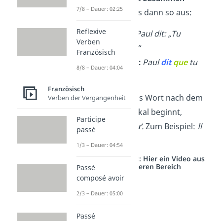
7/8 – Dauer: 02:25
beachtest, sieht es dann so aus:
Reflexive
→
Direkte Rede:
Paul dit: „Tu
Verben
regardes un film.“
Französisch
→
Indirekte Rede:
Paul
dit
que
tu
8/8 – Dauer: 04:04
regardes un film.
Französisch
Wichtig:
Wenn das Wort nach dem
Verben der Vergangenheit
que
mit einem Vokal beginnt,
Participe
verwendest du
qu‘
.
Zum Beispiel:
Il
passé
dit
qu’il
arrive.
1/3 – Dauer: 04:54
Studyflix vernetzt: Hier ein Video aus
einem anderen Bereich
Passé
composé avoir
2/3 – Dauer: 05:00
Passé