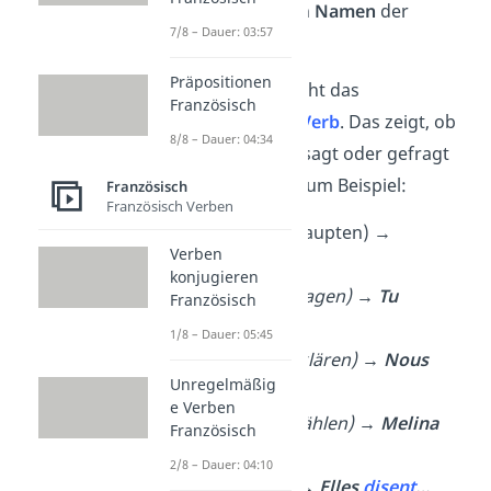
nehmen oder den
Namen
der
7/8 – Dauer: 03:57
Person.
Präpositionen
Direkt danach steht das
Französisch
redeeinleitende Verb
. Das zeigt, ob
8/8 – Dauer: 04:34
jemand etwas gesagt oder gefragt
hat. Häufig sind zum Beispiel:
Französisch
Französisch Verben
affirmer
(behaupten) →
Verben
J‘
affirme
…
konjugieren
demander (fragen) →
Tu
Französisch
demandes
…
1/8 – Dauer: 05:45
expliquer (erklären) →
Nous
Unregelmäßig
expliquons
…
e Verben
raconter (erzählen) →
Melina
Französisch
raconte
…
2/8 – Dauer: 04:10
dire (sagen) →
Elles
disent
…