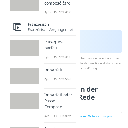
composé être
3/3 – Dauer: 04:38
Französisch
Französisch Vergangenheit
Plus-que-
parfait
1/5 – Dauer: 04:36
Nach Beantwortung speichern wir deine Antwort, um
Studyflix zu verbessern. Mehr dazu erfährst du in unserer
Datenschutzerklärung
.
Imparfait
2/5 – Dauer: 05:23
Pronomen in der
Imparfait oder
indirekten Rede
Passé
anpassen
Composé
3/5 – Dauer: 04:36
zur Stelle im Video springen
(01:39)