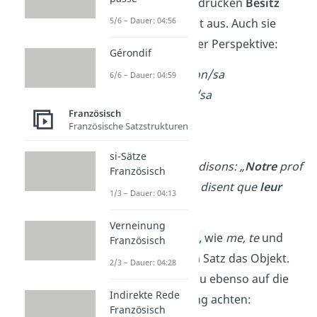
(mon/ton/notre)
drücken
Besitz
5/6 – Dauer: 04:56
und Zugehörigkeit aus. Auch sie
ändern sich mit der Perspektive:
Gérondif
mon/ma → son/sa
6/6 – Dauer: 04:59
ton/ta → son/sa
Französisch
notre → leur
Französische Satzstrukturen
votre → leur
si-Sätze
➡️
Beispiel:
Nous disons: „
Notre
prof
Französisch
est absent.“ → Ils disent que
leur
1/3 – Dauer: 04:13
prof est absent.
Verneinung
Objektpronomen,
wie
me, te
und
Französisch
nous,
ersetzen
im Satz das Objekt.
2/3 – Dauer: 04:28
Bei ihnen musst du ebenso auf die
Indirekte Rede
richtige Anpassung achten:
Französisch