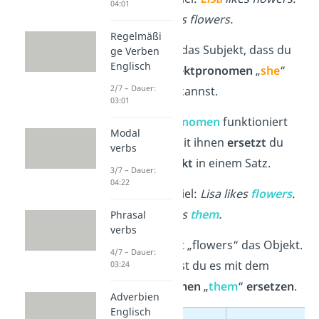
04:01
→
She
likes flowers.
Regelmäßi
Hier ist „Lisa“ das Subjekt, dass du
ge Verben
Englisch
mit dem
Subjektpronomen
„
she
“
2/7 – Dauer:
austauschen
kannst.
03:01
Bei
Objektpronomen
funktioniert
Modal
das ähnlich: Mit ihnen
ersetzt
du
verbs
aber das
Objekt
in einem Satz.
3/7 – Dauer:
04:22
Zum Beispiel:
Lisa likes
flowers
.
→ Lisa likes
them
.
Phrasal
verbs
In dem Satz ist „flowers“ das Objekt.
4/7 – Dauer:
Deshalb kannst du es mit dem
03:24
Objektpronomen
„
them
“
ersetzen
.
Adverbien
Englisch