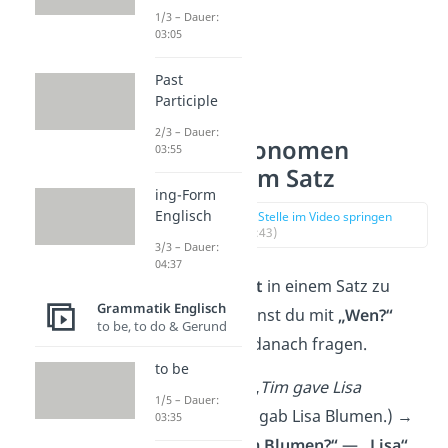
1/3 – Dauer:
03:05
Past
Participle
2/3 – Dauer:
Objektpronomen
03:55
Englisch im Satz
ing-Form
Englisch
zur Stelle im Video springen
(01:43)
3/3 – Dauer:
04:37
Um das
Objekt
in einem Satz zu
Grammatik Englisch
erkennen
, kannst du mit
„Wen?“
to be, to do & Gerund
oder
„Wem?“
danach fragen.
to be
Zum Beispiel: „
Tim gave Lisa
1/5 – Dauer:
flowers.“
(Tim gab Lisa Blumen.) →
03:35
„Wem gab Tim Blumen?“
—
„Lisa“
.