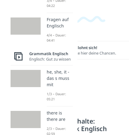
3/4 – Dauer:
04:22
Fragen auf
Englisch
4/4 – Dauer:
04:41
Lernen lohnt sich!
Entdecke hier deine Chancen.
Grammatik Englisch
Englisch: Gut zu wissen
he, she, it -
das s muss
mit
1/3 – Dauer:
05:21
there is
there are
Weitere Inhalte:
Grammatik Englisch
2/3 – Dauer:
02:59