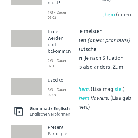
must?
1/3 – Dauer:
they (sie)
them
(ihnen/si
03:02
Wichtig:
Für die meisten
to get -
werden
Objektpronomen
(object pronouns)
und
gibt es
zwei deutsche
bekommen
Übersetzungen
. Je nach Situation
2/3 – Dauer:
übersetzt du es also anders. Zum
02:11
Beispiel:
used to
Lisa likes
them
.
(Lisa mag
sie
.)
3/3 – Dauer:
02:09
Lisa gave
them
flowers.
(Lisa gab
ihnen
Blumen.)
Grammatik Englisch
Englische Verbformen
Present
Participle