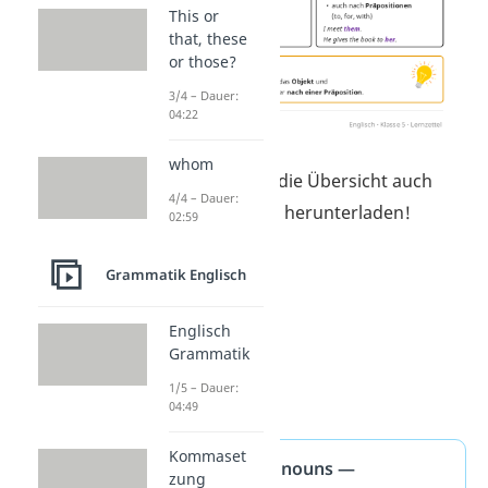
This or
that, these
or those?
3/4 – Dauer:
04:22
whom
Du kannst dir die Übersicht auch
4/4 – Dauer:
hier
kostenlos
herunterladen
!
02:59
Grammatik Englisch
Englisch
Grammatik
1/5 – Dauer:
04:49
Kommaset
Object pronouns —
zung