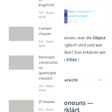
Englisch)
Object pronouns —
1/6 – Dauer:
einfach erklärt
04:38
(00:12)
Contact
clauses
Du möchtest wissen, was die
Object
2/6 – Dauer:
pronouns
in Englisch sind und wie
04:01
du sie verwendest? Das erklären wir
Participle
dir hier und im
Video
!
constructio
ns
(participle
clauses)
Inhaltsübersicht
3/6 – Dauer:
04:28
Object pronouns —
If-clauses
einfach erklärt
4/6 – Dauer: