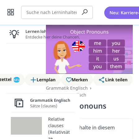
Suche
Neu: Karriere
Lernen lohnt sich!
Entdecke hier deine Chancen.
zettel
Lernplan
Merken
Link teilen
NEU
Grammatik Englisch
Pronomen Englisch
Grammatik Englisch
Object pronouns
Sätze (clauses)
Relative
clauses
Wichtige Inhalte in diesem
(Relativsät
Video
ze