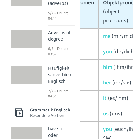
Subjektpronomen
Objektpronom
(adverbs)
(subject
(object
5/7 – Dauer:
04:44
pronouns)
pronouns)
Adverbs of
I (ich)
me
(mir/mich)
degree
6/7 – Dauer:
you (du)
you
(dir/dich)
03:57
he (er)
him
(ihm/ihn)
Häufigkeit
sadverbien
Englisch
she (sie)
her
(ihr/sie)
7/7 – Dauer:
04:56
it (es)
it
(es/ihm)
Grammatik Englisch
we (wir)
us
(uns)
Besondere Verben
you (ihr)
you
(euch/ihne
have to
oder
Sie)