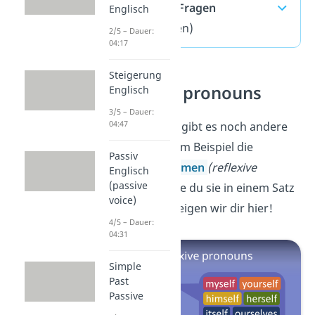
häufigste Fragen
Englisch
(ausklappen)
2/5 – Dauer:
04:17
Steigerung
Reflexive pronouns
Englisch
3/5 – Dauer:
04:47
Im Englischen gibt es noch andere
Pronomen. Zum Beispiel die
Passiv
Reflexivpronomen
(reflexive
Englisch
(passive
pronouns).
Wie du sie in einem Satz
voice)
verwendest, zeigen wir dir hier!
4/5 – Dauer:
04:31
Simple
Past
Passive