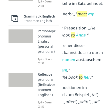
5/5 – Dauer:
bestimmten Stelle im Satz
befindet:
04:56
Nach dem Verb:
„
I
meet
my
Grammatik Englisch
friends
.
“
Pronomen Englisch
Nach einer Präposition:
„
He
Personalpr
gives the book
to
Anna
.
“
onomen
Englisch
Wörter, die an einer dieser
(personal
pronouns)
Stellen stehen, kannst du also durch
ein
Objektpronomen
austauschen
:
1/6 – Dauer:
02:51
„I
meet
them
.“
Reflexive
„He gives the book
to
her
.“
pronouns
(Reflexivpr
Übrigens:
Präpositionen im
onomen
Englischen sind zum Beispiel
„to“,
Englisch)
„for“, „about“, „after“, „with“, „at“
2/6 – Dauer:
03:59
oder „
next to
“.