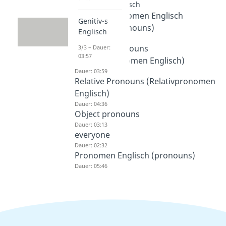
Pronomen Englisch
Personalpronomen Englisch
Genitiv-s
(personal pronouns)
Englisch
Dauer: 02:51
Reflexive pronouns
3/3 – Dauer:
03:57
(Reflexivpronomen Englisch)
Dauer: 03:59
Relative Pronouns (Relativpronomen
Englisch)
Dauer: 04:36
Object pronouns
Dauer: 03:13
everyone
Dauer: 02:32
Pronomen Englisch (pronouns)
Dauer: 05:46