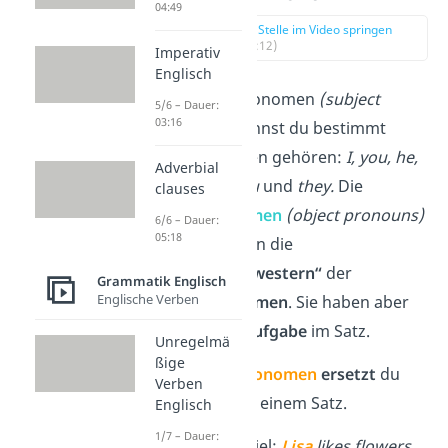
04:49
zur Stelle im Video springen
(00:12)
Imperativ
Englisch
Die Subjektpronomen
(subject
5/6 – Dauer:
03:16
pronouns)
kennst du bestimmt
schon. Zu ihnen gehören:
I, you, he,
Adverbial
she, it, we, you
und
they.
Die
clauses
Objektpronomen
(object pronouns)
6/6 – Dauer:
05:18
sind sozusagen die
„Zwillingsschwestern“
der
Grammatik Englisch
Englische Verben
Subjektpronomen
. Sie haben aber
eine
andere Aufgabe
im Satz.
Unregelmä
ßige
Mit
Subjektpronomen
ersetzt
du
Verben
das
Subjekt
in einem Satz.
Englisch
1/7 – Dauer:
Zum Beispiel:
Lisa
likes flowers.