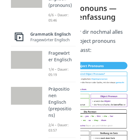
(pronouns)
Object pronouns
—
Zusammenfassung
6/6 – Dauer:
05:46
Hier haben wir dir nochmal alles
Grammatik Englisch
Fragewörter Englisch
zum Thema Object pronouns
zusammengefasst:
Fragewört
er Englisch
1/4 – Dauer:
05:19
Präpositio
nen
Englisch
(prepositio
ns)
2/4 – Dauer:
03:57