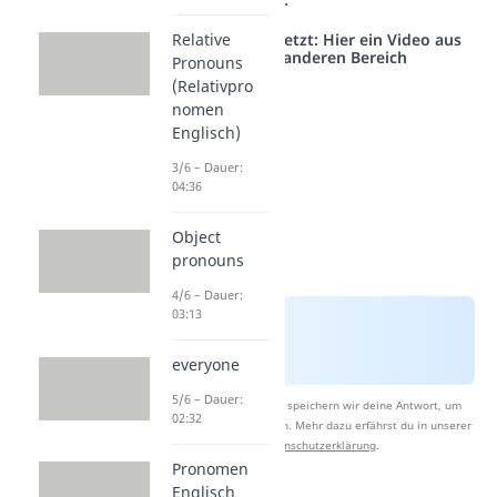
Studyflix vernetzt: Hier ein Video aus
Relative
einem anderen Bereich
Pronouns
(Relativpro
nomen
Englisch)
3/6 – Dauer:
04:36
Object
pronouns
4/6 – Dauer:
03:13
everyone
5/6 – Dauer:
Nach Beantwortung speichern wir deine Antwort, um
02:32
Studyflix zu verbessern. Mehr dazu erfährst du in unserer
Datenschutzerklärung
.
Pronomen
Englisch