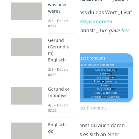
was oder
were?
So weißt du, dass du das Wort
„Lisa“
mit einem
Objektpronomen
2/5 – Dauer:
02:21
austauschen
kannst: „
Tim gave
her
flowers.
Gerund
(Gerundiu
m)
Englisch
3/5 – Dauer:
04:33
Gerund or
Infinitive
4/5 – Dauer:
Object Pronouns
03:00
Englisch
Das Objekt kannst du auch daran
do
erkennen, dass es sich an einer