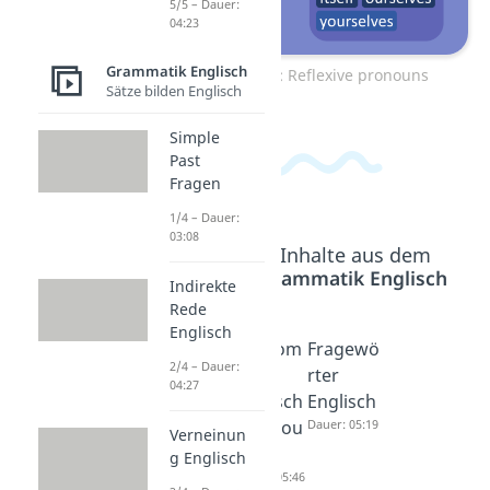
5/5 – Dauer:
04:23
Grammatik Englisch
Zum Video: Reflexive pronouns
Sätze bilden Englisch
Simple
Past
Fragen
1/4 – Dauer:
03:08
Beliebte Inhalte aus dem
Bereich
Grammatik Englisch
Indirekte
Rede
Englisch
everyon
Pronom
Fragewö
2/4 – Dauer:
e
en
rter
04:27
Dauer: 02:32
Englisch
Englisch
(pronou
Dauer: 05:19
Verneinun
ns)
g Englisch
Dauer: 05:46