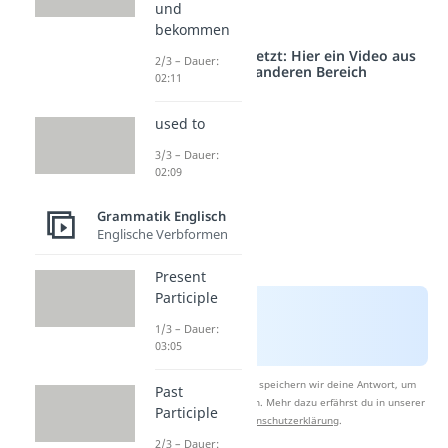
und
verbinden.
bekommen
Studyflix vernetzt: Hier ein Video aus
2/3 – Dauer:
einem anderen Bereich
02:11
used to
3/3 – Dauer:
02:09
Grammatik Englisch
Englische Verbformen
Present
Participle
1/3 – Dauer:
03:05
Nach Beantwortung speichern wir deine Antwort, um
Past
Studyflix zu verbessern. Mehr dazu erfährst du in unserer
Participle
Datenschutzerklärung
.
2/3 – Dauer: