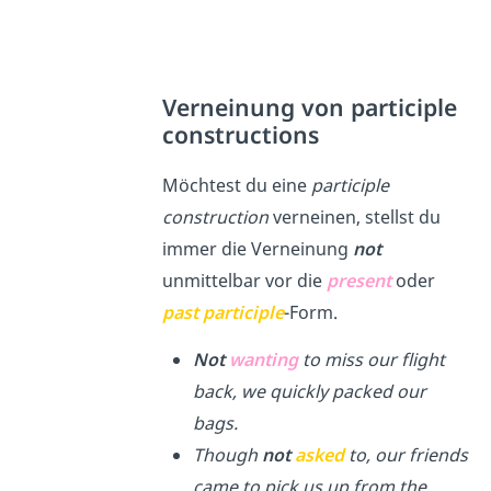
Verneinung von participle
constructions
Möchtest du eine
participle
construction
verneinen, stellst du
immer die Verneinung
not
unmittelbar vor die
present
oder
past
participle
-Form.
Not
wanting
to miss our flight
back, we quickly packed our
bags.
Though
not
asked
to, our friends
came to pick us up from the