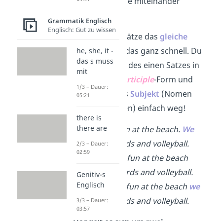
auch zwei Sätze miteinander
verbinden.
Grammatik Englisch
Englisch: Gut zu wissen
Haben beide Sätze das
gleiche
Subjekt
, geht das ganz schnell. Du
he, she, it -
das s muss
setzt das Verb des einen Satzes in
mit
die
present participle
-Form und
1/3 – Dauer:
lässt dabei das
Subjekt
(Nomen
05:21
oder Pronomen) einfach weg!
there is
there are
We
had fun at the beach.
We
played cards and volleyball.
2/3 – Dauer:
02:59
→
We
had fun at the beach
playing
cards and volleyball.
Genitiv-s
Englisch
→
Having
fun at the beach
we
played cards and volleyball.
3/3 – Dauer:
03:57