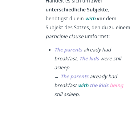
Handelt es sich um
zwei
unterschiedliche Subjekte
,
benötigst du ein
with
vor
dem
Subjekt des Satzes, den du zu einem
participle clause
umformst:
The parents
already had
breakfast.
The kids
were still
asleep.
→
The parents
already had
breakfast
w
ith
the kids
being
still asleep.