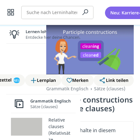
Suche
Neu: Karriere
Lernen lohnt sich!
Entdecke hier deine Chancen.
zettel
Lernplan
Merken
Link teilen
NEU
Grammatik Englisch
Sätze (clauses)
Participle constructions
Grammatik Englisch
(participle clauses)
Sätze (clauses)
Relative
clauses
Wichtige Inhalte in diesem
(Relativsät
Video
ze