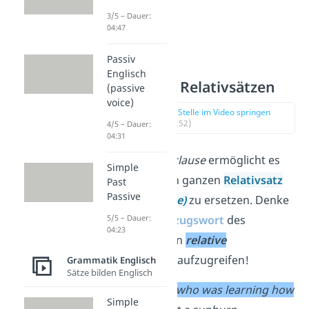
3/5 – Dauer:
04:47
Passiv
Englisch
Ersatz von Relativsätzen
(passive
voice)
zur Stelle im Video springen
(02:52)
4/5 – Dauer:
04:31
Ein
participle clause
ermöglicht es
Simple
dir auch, einen ganzen
Relativsatz
Past
Passive
(relative clause)
zu ersetzen. Denke
daran, das
Bezugswort
des
5/5 – Dauer:
04:23
ursprünglichen
relative
clause
wieder aufzugreifen!
Grammatik Englisch
Sätze bilden Englisch
My
sister
,
who was learning how
Simple