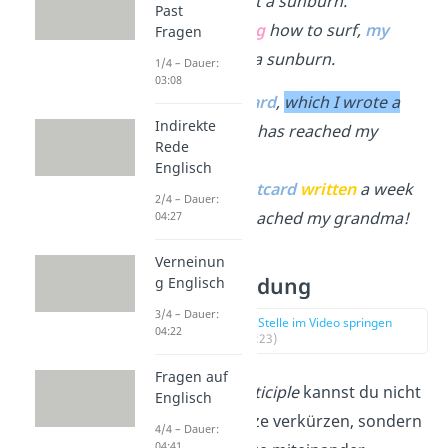
to surf
, got a sunburn.
Past
→
Learning
how to surf,
my
Fragen
sister
got a sunburn.
1/4 – Dauer:
03:08
The postcard
,
which I wrote a
Indirekte
week ago
, has reached my
Rede
grandma!
Englisch
→
The postcard
written
a week
2/4 – Dauer:
ago has reached my grandma!
04:27
Verneinun
Satzverbindung
g Englisch
3/4 – Dauer:
zur Stelle im Video springen
04:22
(03:23)
Fragen auf
Mit einem
participle
kannst du nicht
Englisch
nur Nebensätze verkürzen, sondern
4/4 – Dauer:
04:41