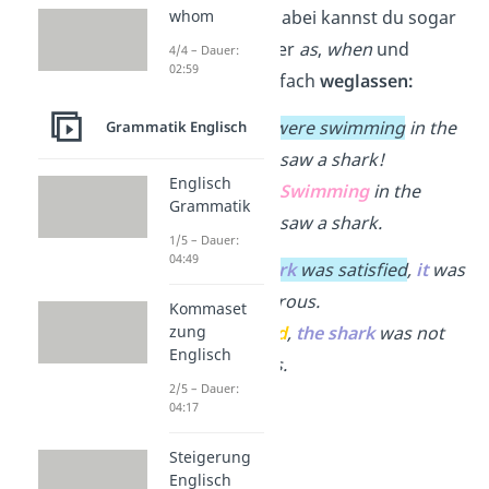
ausdrücken. Dabei kannst du sogar
whom
die Bindewörter
as
,
when
und
4/4 – Dauer:
02:59
while
auch einfach
weglassen:
While
we
were swimming
in the
Grammatik Englisch
ocean,
we
saw a shark!
Englisch
→
(
While
)
Swimming
in the
Grammatik
ocean,
we
saw a shark.
1/5 – Dauer:
04:49
As
the shark
was satisfied
,
it
was
not dangerous.
Kommaset
→
Satisfied
,
the shark
was not
zung
Englisch
dangerous.
2/5 – Dauer:
04:17
Steigerung
Englisch