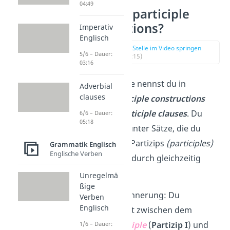
04:49
Was sind participle
constructions?
Imperativ
Englisch
zur Stelle im Video springen
5/6 – Dauer:
(00:15)
03:16
Partizipialsätze nennst du in
Adverbial
clauses
Englisch
participle constructions
oder auch
participle clauses
. Du
6/6 – Dauer:
05:18
verstehst darunter Sätze, die du
mithilfe eines Partizips
(participles)
Grammatik Englisch
Englische Verben
bildest und dadurch gleichzeitig
verkürzt.
Unregelmä
ßige
Eine kleine Erinnerung: Du
Verben
Englisch
unterscheidest zwischen dem
present participle
(
Partizip I
) und
1/6 – Dauer: