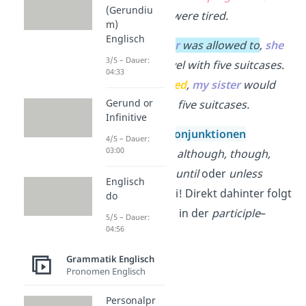
(Gerundiu
plane,
we
were tired.
m)
Englisch
If
my sister
was allowed to
,
she
3/5 – Dauer:
would travel with five suitcases
.
04:33
→
If
allowed
,
my sister
would
Gerund or
travel with five suitcases.
Infinitive
Wichtig:
Die
Konjunktionen
4/5 – Dauer:
03:00
(Bindewörter)
although, though,
because of, if, until
oder
unless
Englisch
behältst du bei! Direkt dahinter folgt
do
dann das Verb in der
participle
–
5/5 – Dauer:
04:56
Form.
Grammatik Englisch
Pronomen Englisch
Personalpr