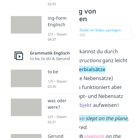
03:55
Verkürzung von
Nebensätzen
ing-Form
Englisch
zur Stelle im Video springen
3/3 – Dauer:
(01:08)
04:37
Grundsätzlich kannst du durch
Grammatik Englisch
to be, to do & Gerund
participle constructions
ganz leicht
englische
Adverbialsätze
to be
(beschreibende Nebensätze)
1/5 – Dauer:
verkürzen. Das funktioniert aber
03:35
nur, wenn Haupt- und Nebensatz
was oder
das
gleiche Subjekt
aufweisen!
were?
2/5 – Dauer:
Although
we
slept on the plane
,
02:21
we
were tired
.
→
Although
sleeping
on the
Gerund