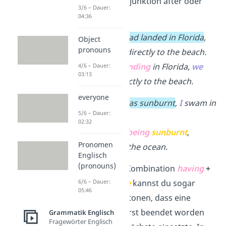
hinter
die Konjunktion after oder
3/6 – Dauer:
before:
04:36
After
we
had landed in Florida
,
Object
pronouns
we
drove directly to the beach.
→
After
landing
in Florida,
we
4/6 – Dauer:
03:13
drove directly to the beach.
everyone
Before
I
was sunburnt
,
I
swam in
5/6 – Dauer:
the ocean.
02:32
→
Before
being
sunburnt
,
Pronomen
I
swam in the ocean.
Englisch
(pronouns)
Tipp:
Mit der Kombination
having
+
past participle
kannst du sogar
6/6 – Dauer:
05:46
noch mehr betonen, dass eine
Handlung zuerst beendet worden
Grammatik Englisch
Fragewörter Englisch