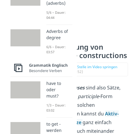
(adverbs)
5/6 – Dauer:
04:44
Adverbs of
degree
Verwendung von
6/6 – Dauer:
03:57
participle constructions
Grammatik Englisch
zur Stelle im Video springen
Besondere Verben
(00:52)
have to
Participle clauses
sind also Sätze,
oder
die ein Verb in
participle
-Form
must?
enthalten. Mit solchen
1/3 – Dauer:
03:02
Konstruktionen kannst du
Aktiv-
und Passivsätze
ganz einfach
to get -
werden
kürzen, aber auch miteinander