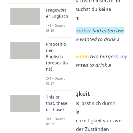
ist, bevor die nächste einsetzte. In
diesem Fall brauchst du
keine
Fragewört
er Englisch
Konjunktionen
:
1/4 – Dauer:
After
my brother
had eaten two
05:19
burgers
,
he
wanted to drink a
Präpositio
milkshake.
nen
→
Having
eaten
two burgers,
my
Englisch
(prepositio
brother
wanted to drink a
ns)
milkshake.
2/4 – Dauer:
03:57
Gleichzeitigkeit
This or
Darüber hinaus lässt sich durch
that, these
or those?
einen
participle
3/4 – Dauer:
clause
die Gleichzeitigkeit von zwei
04:22
Handlungen oder Zuständen