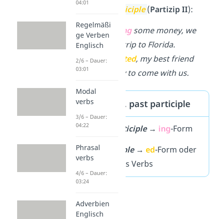
04:01
dem
past participle
(
Partizip II
):
Regelmäßi
After
saving
some money, we
ge Verben
booked a trip to Florida.
Englisch
When
invited
, my best friend
2/6 – Dauer:
03:01
was happy to come with us.
Modal
verbs
Present vs. past participle
3/6 – Dauer:
04:22
present participle
→
ing
-Form
Phrasal
past participle
→
ed
-Form oder
verbs
3. Form
eines Verbs
4/6 – Dauer:
03:24
Adverbien
Englisch