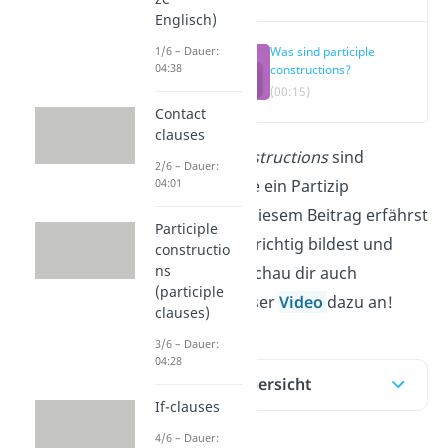
Englisch)
Was sind participle
1/6 – Dauer:
04:38
constructions?
(00:15)
Contact
clauses
Participle constructions
sind
2/6 – Dauer:
Ausdrücke, die ein Partizip
04:01
enthalten. In diesem Beitrag erfährst
Participle
du, wie du sie richtig bildest und
constructio
ns
verwendest. Schau dir auch
(participle
unbedingt unser
Video
dazu an!
clauses)
3/6 – Dauer:
04:28
Inhaltsübersicht
If-clauses
4/6 – Dauer: