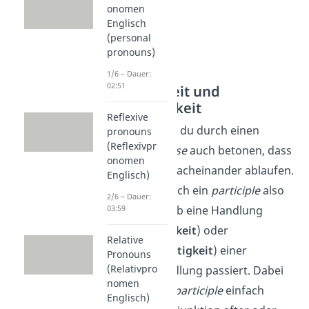
onomen
Englisch
(personal
pronouns)
1/6 – Dauer:
02:51
Vorzeitigkeit und
Nachzeitigkeit
Reflexive
Zudem kannst du durch einen
pronouns
(Reflexivpr
participle clause
auch betonen, dass
onomen
Handlungen nacheinander ablaufen.
Englisch)
Du kannst durch ein
participle
also
2/6 – Dauer:
ausdrücken, ob eine Handlung
03:59
vor
(
Vorzeitigkeit
) oder
Relative
nach
(
Nachzeitigkeit
) einer
Pronouns
(Relativpro
weiteren Handlung passiert. Dabei
nomen
stellst du das
participle
einfach
Englisch)