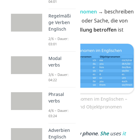
Satz
04:01
Objektpronomen
→ beschreiben
Regelmäßi
die Person oder Sache, die von
ge Verben
Englisch
einer
Handlung betroffen
ist
2/6 – Dauer:
03:01
Modal
verbs
3/6 – Dauer:
04:22
Phrasal
Personalpronomen im Englischen –
verbs
Subjekt- und Objektpronomen
4/6 – Dauer:
03:24
➡️
Beispiele:
Adverbien
Lisa
has
a new phone
.
She
uses
it
Englisch