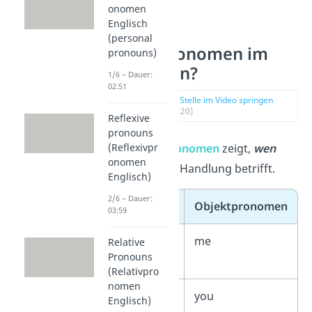
onomen
Englisch
Was sind
(personal
Objektpronomen im
pronouns)
Englischen?
1/6 – Dauer:
02:51
zur Stelle im Video springen
(01:20)
Reflexive
pronouns
Das
Objektpronomen
zeigt,
wen
(Reflexivpr
onomen
oder was
eine Handlung betrifft.
Englisch)
2/6 – Dauer:
Person
Objektpronomen
03:59
1. Person
me
Relative
Pronouns
Singular
(Relativpro
nomen
2. Person
you
Englisch)