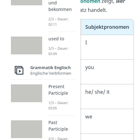
Das
Subjektpronomen
zeigt,
wer
und
bekommen
oder was
im Satz handelt.
2/3 – Dauer:
02:11
Person
Subjektpronomen
used to
1. Person
I
3/3 – Dauer:
Singular
02:09
2. Person
you
Grammatik Englisch
Englische Verbformen
Singular
Present
3. Person
he/ she/ it
Participle
Singular
1/3 – Dauer:
03:05
1. Person
we
Past
Plural
Participle
2/3 – Dauer: