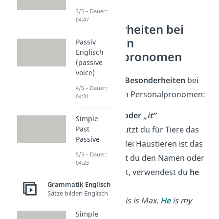
3/5 – Dauer:
04:47
Besonderheiten bei
englischen
Passiv
Englisch
Personalpronomen
(passive
voice)
Hier sind
drei Besonderheiten
bei
4/5 – Dauer:
den englischen Personalpronomen:
04:31
1. „
he“, „she“
oder „
it“
Simple
In der Regel nutzt du für Tiere das
Past
Passive
Pronomen
it
. Bei Haustieren ist das
5/5 – Dauer:
anders. Kennst du den Namen oder
04:23
das Geschlecht, verwendest du
he
Grammatik Englisch
oder
she
.
Sätze bilden Englisch
➡️ Beispiel:
This is Max.
He
is my
dog.
Simple