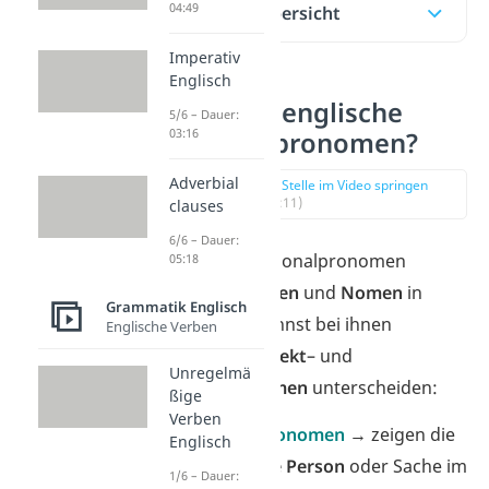
04:49
Inhaltsübersicht
Imperativ
Englisch
Was sind englische
5/6 – Dauer:
03:16
Personalpronomen?
Adverbial
zur Stelle im Video springen
(00:11)
clauses
6/6 – Dauer:
Englische Personalpronomen
05:18
ersetzen
Namen
und
Nomen
in
Grammatik Englisch
Sätzen. Du kannst bei ihnen
Englische Verben
zwischen
Subjekt
– und
Unregelmä
Objektpronomen
unterscheiden:
ßige
Verben
Subjekt
pronomen
→ zeigen die
Englisch
handelnde Person
oder Sache im
1/6 – Dauer: