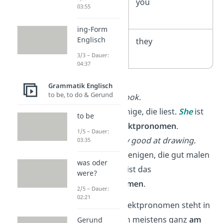
2. Person
you
03:55
Plural
ing-Form
Englisch
3. Person
they
Plural
3/3 – Dauer:
04:37
➡️ Beispiele:
Grammatik Englisch
to be, to do & Gerund
She
reads a book.
→ Sie ist diejenige, die liest.
She
ist
to be
also das
Subjektpronomen
.
1/5 – Dauer:
They
are really good at drawing.
03:35
→
Sie sind diejenigen, die gut malen
was oder
können.
They
ist das
were?
Subjektpronomen
.
2/5 – Dauer:
02:21
Tipp:
Das Subjektpronomen steht in
Aussagesätzen meistens ganz
am
Gerund