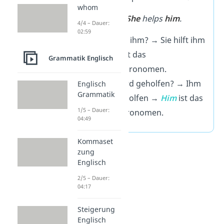
whom
➡️
Beispiel:
She
helps
him
.
4/4 – Dauer:
02:59
Wer
hilft ihm?
→ Sie hilft ihm
→
She
ist das
Grammatik Englisch
Subjektpronomen.
Wem
wird geholfen? → Ihm
Englisch
Grammatik
wird geholfen →
Him
ist das
1/5 – Dauer:
Objektpronomen.
04:49
Kommaset
zung
Englisch
2/5 – Dauer:
04:17
Steigerung
Englisch