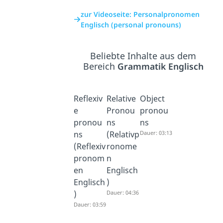
zur Videoseite: Personalpronomen
Englisch (personal pronouns)
Beliebte Inhalte aus dem
Bereich
Grammatik Englisch
Reflexiv
Relative
Object
e
Pronou
pronou
pronou
ns
ns
ns
(Relativp
Dauer: 03:13
(Reflexiv
ronome
pronom
n
en
Englisch
Englisch
)
)
Dauer: 04:36
Dauer: 03:59