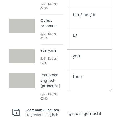
Singular
3/6 – Dauer:
04:36
3. Person
him/ her/ it
Object
Singular
pronouns
4/6 – Dauer:
1. Person
us
03:13
Plural
everyone
2. Person
you
5/6 – Dauer:
Plural
02:32
Pronomen
3. Person
them
Englisch
Plural
(pronouns)
6/6 – Dauer:
➡️ Beispiele:
05:46
She likes
him
.
Grammatik Englisch
→ Er ist derjenige, der gemocht
Fragewörter Englisch