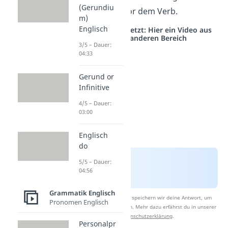
(Gerundiu
Anfang
und vor dem Verb.
m)
Englisch
Studyflix vernetzt: Hier ein Video aus
einem anderen Bereich
3/5 – Dauer:
04:33
Gerund or
Infinitive
4/5 – Dauer:
03:00
Englisch
do
5/5 – Dauer:
04:56
Grammatik Englisch
Nach Beantwortung speichern wir deine Antwort, um
Pronomen Englisch
Studyflix zu verbessern. Mehr dazu erfährst du in unserer
Datenschutzerklärung
.
Personalpr