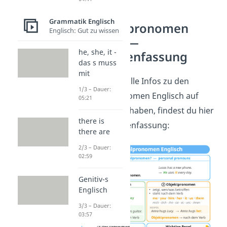
Grammatik Englisch
Personalpronomen
Englisch: Gut zu wissen
Englisch
—
he, she, it -
Zusammenfassung
das s muss
mit
Um nochmal alle Infos zu den
1/3 – Dauer:
Personalpronomen Englisch
auf
05:21
einen Blick zu haben, findest du hier
there is
eine Zusammenfassung:
there are
2/3 – Dauer:
02:59
Genitiv-s
Englisch
3/3 – Dauer:
03:57