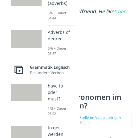
every day.
(adverbs)
Peter
has
a girlfriend
.
He
likes
her
.
5/6 – Dauer:
04:44
Adverbs of
degree
6/6 – Dauer:
03:57
Grammatik Englisch
Besondere Verben
have to
Was sind
oder
Subjektpronomen im
must?
Englischen?
1/3 – Dauer:
03:02
zur Stelle im Video springen
(00:51)
to get -
werden