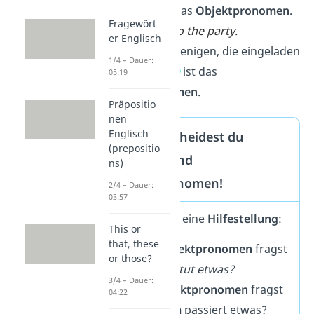
wird.
Him
ist das
Objektpronomen
.
Fragewört
I invite
them
to the party
.
er Englisch
→ Sie sind diejenigen, die eingeladen
1/4 – Dauer:
werden.
Them
ist das
05:19
Objektpronomen
.
Präpositio
nen
Englisch
So unterscheidest du
(prepositio
Subjekt- und
ns)
Objektpronomen!
2/4 – Dauer:
03:57
Hier hast du eine
Hilfestellung
:
This or
that, these
Für
Subjektpronomen
fragst
or those?
du:
Wer
tut etwas?
3/4 – Dauer:
Für
Objektpronomen
fragst
04:22
du:
Wem
passiert etwas?