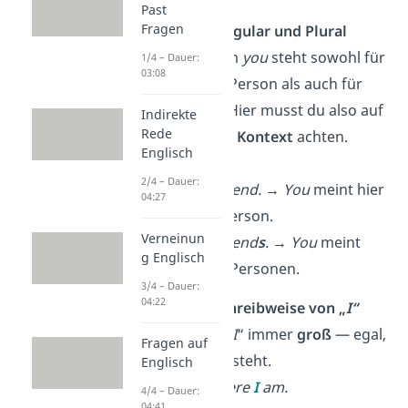
Past
Fragen
2. „
you“
in Singular und Plural
Das Pronomen
you
steht sowohl für
1/4 – Dauer:
03:08
eine einzelne Person als auch für
eine Gruppe. Hier musst du also auf
Indirekte
Rede
den restlichen
Kontext
achten.
Englisch
➡️ Beispiele:
2/4 – Dauer:
You
are my friend.
→
You
meint hier
04:27
eine einzige Person.
Verneinun
You
are my friend
s
.
→
You
meint
g Englisch
hier mehrere Personen.
3/4 – Dauer:
04:22
3. Richtige Schreibweise von „
I“
Du schreibst
„
I
“ immer
groß
— egal,
Fragen auf
wo es im Satz steht.
Englisch
➡️ Beispiel:
Here
I
am.
4/4 – Dauer:
04:41