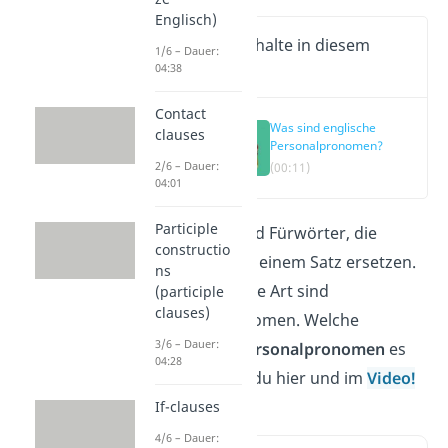
Englisch)
Wichtige Inhalte in diesem
1/6 – Dauer:
Video
04:38
Contact
Was sind englische
clauses
Personalpronomen?
2/6 – Dauer:
(00:11)
04:01
Participle
Pronomen sind Fürwörter, die
constructio
Substantive in einem Satz ersetzen.
ns
Eine besondere Art sind
(participle
clauses)
Personalpronomen. Welche
3/6 – Dauer:
englischen Personalpronomen
es
04:28
gibt, erfährst du hier und im
Video!
If-clauses
4/6 – Dauer: