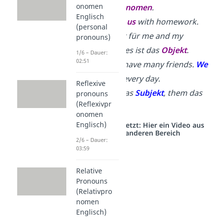
onomen
Objektpronomen
.
Englisch
Tom helps
us
with homework.
(personal
→
us steht für
me and my
pronouns)
friends — es ist das
Objekt
.
1/6 – Dauer:
02:51
Lisa and I have many friends.
We
see
them
every day.
Reflexive
→
we ist das
Subjekt
,
them das
pronouns
(Reflexivpr
Objekt
.
onomen
Englisch)
Studyflix vernetzt: Hier ein Video aus
einem anderen Bereich
2/6 – Dauer:
03:59
Relative
Pronouns
(Relativpro
nomen
Englisch)