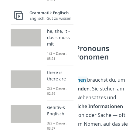
Grammatik Englisch
Englisch: Gut zu wissen
he, she, it -
das s muss
mit
Relative Pronouns
1/3 – Dauer:
(Relativpronomen
05:21
Englisch)
there is
there are
Relativpronomen
brauchst du, um
Sätze zu verbinden
. Sie stehen am
2/3 – Dauer:
02:59
Anfang eines Nebensatzes und
geben
zusätzliche Informationen
Genitiv-s
Englisch
über eine Person oder Sache — oft
direkt nach dem Nomen, auf das sie
3/3 – Dauer:
03:57
sich beziehen.