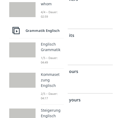
whom
Person
4/4 – Dauer:
Singular
02:59
weiblich
Grammatik Englisch
3.
its
Person
Englisch
Grammatik
Singular
neutral
1/5 – Dauer:
04:49
1.
ours
Kommaset
Person
zung
Englisch
Plural
2/5 – Dauer:
04:17
2.
yours
Person
Steigerung
Plural
Englisch