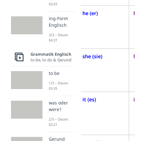
03:55
3.
he (er)
him
ing-Form
Person
Englisch
Singular
3/3 – Dauer:
männlich
04:37
Grammatik Englisch
3.
she (sie)
her
to be, to do & Gerund
Person
to be
Singular
weiblich
1/5 – Dauer:
03:35
3.
it (es)
it 
was oder
Person
were?
Singular
2/5 – Dauer:
02:21
neutral
Gerund