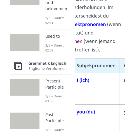
und
vermeiden Wiederholungen. Im
bekommen
Englischen unterscheidest du
2/3 – Dauer:
02:11
zwischen
Subjektpronomen
(wenn
jemand etwas tut) und
used to
Objektpronomen
(wenn jemand
3/3 – Dauer:
oder etwas betroffen ist).
02:09
Grammatik Englisch
Person
Subjekpronomen
Ob
Englische Verbformen
1.
I (ich)
me
Present
Participle
Person
Singular
1/3 – Dauer:
03:05
2.
you (du)
you
Past
Person
Participle
Singular
2/3 – Dauer: