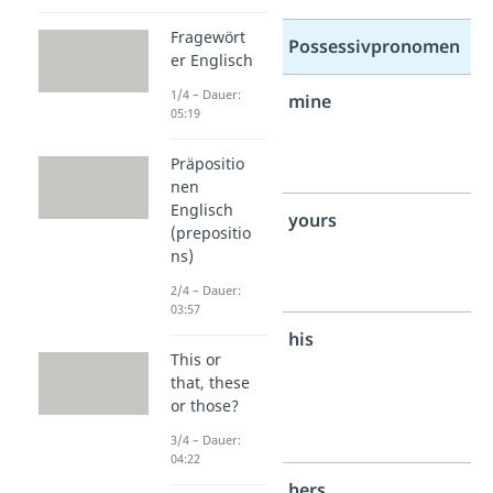
Fragewört
Person
Possessivpronomen
er Englisch
1/4 – Dauer:
1.
mine
05:19
Person
Singular
Präpositio
nen
Englisch
2.
yours
(prepositio
Person
ns)
Singular
2/4 – Dauer:
03:57
3.
his
This or
Person
that, these
Singular
or those?
männlich
3/4 – Dauer:
04:22
3.
hers