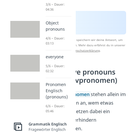
3/6 – Dauer:
04:36
Object
pronouns
4/6 – Dauer:
Nach Beantwortung speichern wir deine Antwort, um
03:13
Studyflix zu verbessern. Mehr dazu erfährst du in unserer
Datenschutzerklärung
.
everyone
5/6 – Dauer:
Possessive pronouns
02:32
(Possessivpronomen)
Pronomen
Englisch
Possessivpronomen
stehen allein im
(pronouns)
Satz und zeigen an, wem etwas
6/6 – Dauer:
gehört. Sie ersetzen dabei ein
05:46
Nomen
und verhindern
Grammatik Englisch
Wiederholungen.
Fragewörter Englisch