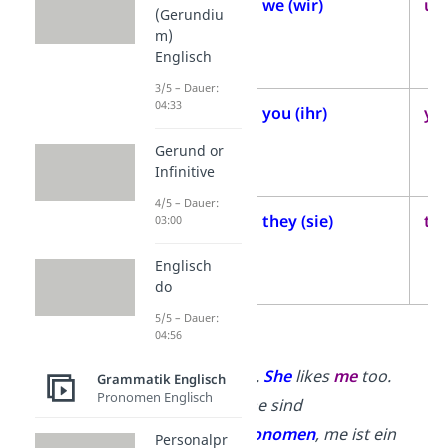
1.
we (wir)
us 
(Gerundiu
Person
m)
Englisch
Plural
3/5 – Dauer:
04:33
2.
you (ihr)
you
Person
Gerund or
Plural
Infinitive
4/5 – Dauer:
3.
they (sie)
the
03:00
Person
Englisch
Plural
do
5/5 – Dauer:
Beispiele:
04:56
I
like Anna.
She
likes
me
too.
Grammatik Englisch
Pronomen Englisch
→
I und
she sind
Subjektpronomen
,
me ist ein
Personalpr