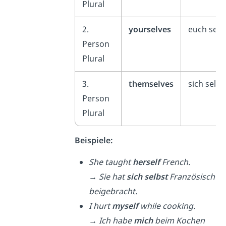
Plural
2.
yourselves
euch selb
Person
Plural
3.
themselves
sich selbs
Person
Plural
Beispiele:
She taught
herself
French.
→
Sie hat
sich selbst
Französisch
beigebracht.
I hurt
myself
while cooking.
→
Ich habe
mich
beim Kochen