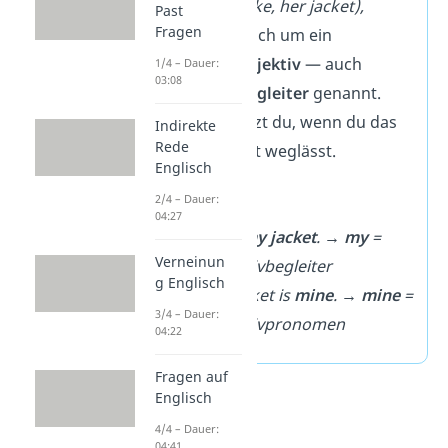
steht (
my bike,
her jacket),
Past
Fragen
handelt es sich um ein
Possessivadjektiv
— auch
1/4 – Dauer:
03:08
Possessivbegleiter
genannt.
Diese benutzt du, wenn du das
Indirekte
Rede
Nomen nicht weglässt.
Englisch
➡️
Beispiel:
2/4 – Dauer:
04:27
That’s
my jacket
.
→
my
=
Verneinun
Possessivbegleiter
g Englisch
That jacket is
mine
.
→
mine
=
3/4 – Dauer:
Possessivpronomen
04:22
Fragen auf
Englisch
4/4 – Dauer:
04:41