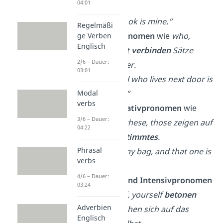
04:01
gehört
.
→
„This book is mine.“
Regelmäßi
Relativpronomen
wie
who,
ge Verben
Englisch
which, that
verbinden
Sätze
2/6 – Dauer:
miteinander.
03:01
→
„The girl who lives next door is
my friend.“
Modal
verbs
Demonstrativpronomen
wie
3/6 – Dauer:
this, that, these, those zeigen auf
04:22
etwas
Bestimmtes
.
Phrasal
→
This is my bag, and that one is
verbs
yours.
4/6 – Dauer:
Reflexiv- und Intensivpronomen
03:24
wie
myself, yourself
betonen
Adverbien
oder beziehen sich auf das
Englisch