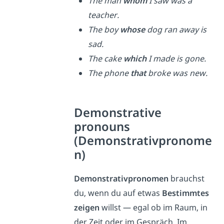
The man
whom
I saw was a
teacher.
The boy
whose
dog ran away is
sad.
The cake
which
I made is gone.
The phone
that
broke was new.
Demonstrative
pronouns
(Demonstrativpronome
n)
Demonstrativpronomen
brauchst
du, wenn du auf etwas
Bestimmtes
zeigen
willst — egal ob im Raum, in
der Zeit oder im Gespräch. Im