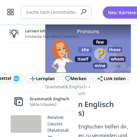
Suche
Neu: Karriere
Lernen lohnt sich!
Entdecke hier deine Chancen.
zettel
Lernplan
Merken
Link teilen
NEU
Grammatik Englisch
Pronomen Englisch
Grammatik Englisch
Pronomen Englisch
Sätze (clauses)
(pronouns)
Relative
clauses
Pronomen
im Englischen helfen dir,
(Relativsät
Wiederholungen zu vermeiden und
ze