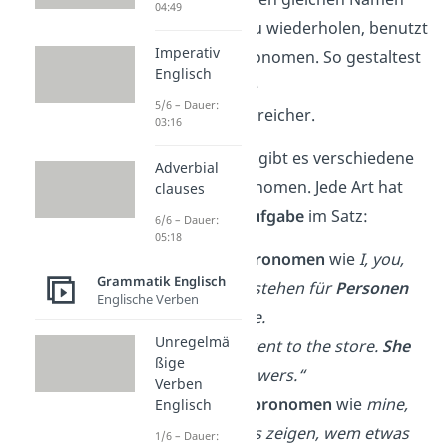
04:49
oder Begriff zu wiederholen, benutzt
Imperativ
du also ein Pronomen. So gestaltest
Englisch
du deine Texte
5/6 – Dauer:
abwechslungsreicher.
03:16
Im Englischen gibt es verschiedene
Adverbial
Arten von Pronomen. Jede Art hat
clauses
eine eigene
Aufgabe
im Satz:
6/6 – Dauer:
05:18
Personalpronomen
wie
I, you,
Grammatik Englisch
he, she, it stehen für
Personen
Englische Verben
oder Dinge.
Unregelmä
→
„Lena went to the store.
She
ßige
bought flowers.“
Verben
Possessivpronomen
wie
mine,
Englisch
yours, hers zeigen, wem etwas
1/6 – Dauer: