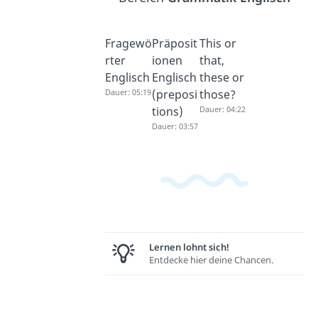
Fragewö
Präposit
This or
rter
ionen
that,
Englisch
Englisch
these or
Dauer: 05:19
(preposi
those?
tions)
Dauer: 04:22
Dauer: 03:57
Lernen lohnt sich!
Entdecke hier deine Chancen.