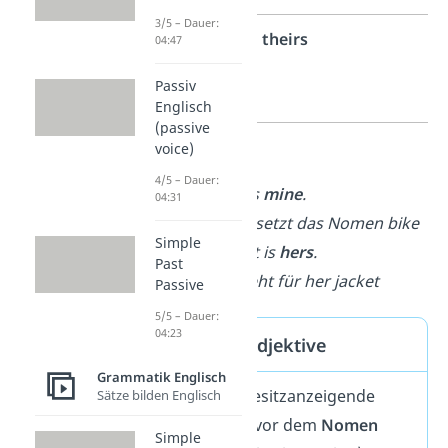
3/5 – Dauer:
3.
theirs
04:47
Person
Passiv
Plural
Englisch
(passive
voice)
Beispiele:
4/5 – Dauer:
This bike is
mine
.
04:31
→
mine
ersetzt das Nomen
bike
Simple
That jacket is
hers
.
Past
→
hers
steht für
her jacket
Passive
5/5 – Dauer:
04:23
Possessivadjektive
Grammatik Englisch
Wenn das besitzanzeigende
Sätze bilden Englisch
Wort direkt vor dem
Nomen
Simple