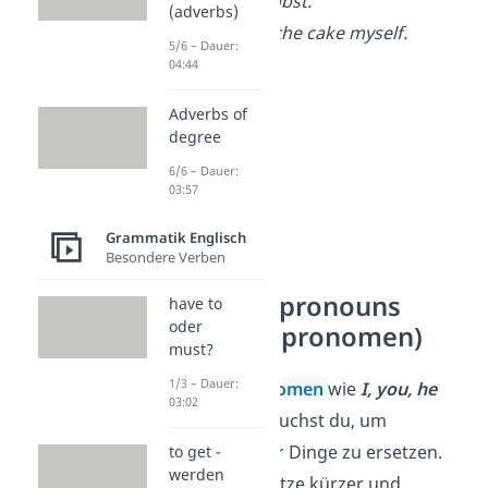
Subjekt selbst.
(adverbs)
→
I
made the cake myself.
5/6 – Dauer:
04:44
Adverbs of
degree
6/6 – Dauer:
03:57
Grammatik Englisch
Besondere Verben
Personal pronouns
have to
oder
(Personalpronomen)
must?
1/3 – Dauer:
Personalpronomen
wie
I, you, he
03:02
oder
they
,
brauchst du, um
Personen oder Dinge zu ersetzen.
to get -
werden
Sie machen Sätze kürzer und