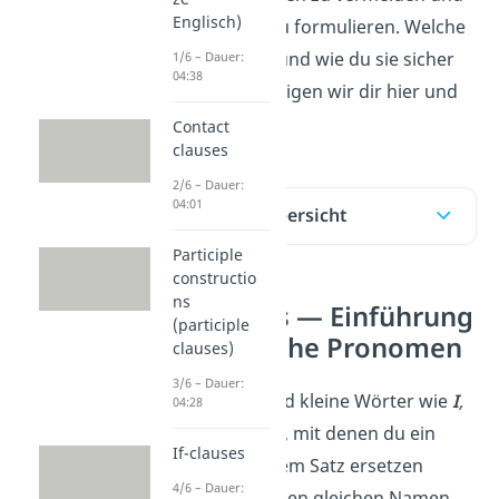
Englisch)
Sätze klarer zu formulieren. Welche
Arten es gibt und wie du sie sicher
1/6 – Dauer:
04:38
anwendest, zeigen wir dir hier und
im
Video.
Contact
clauses
2/6 – Dauer:
04:01
Inhaltsübersicht
Participle
constructio
ns
Pronouns — Einführung
(participle
in englische Pronomen
clauses)
3/6 – Dauer:
Pronomen sind kleine Wörter wie
I
,
04:28
you
oder
they
, mit denen du ein
If-clauses
Nomen
in einem Satz ersetzen
4/6 – Dauer:
kannst. Statt den gleichen Namen