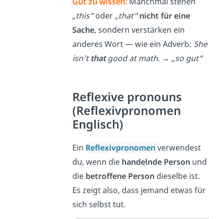
Gut zu wissen:
Manchmal stehen
„this“
oder
„that“
nicht für eine
Sache
, sondern verstärken ein
anderes Wort — wie ein Adverb:
She
isn’t
that
good at math.
→
„so gut“
Reflexive pronouns
(Reflexivpronomen
Englisch)
Ein
Reflexivpronomen
verwendest
du, wenn die
handelnde Person
und
die
betroffene Person
dieselbe ist.
Es zeigt also, dass jemand etwas für
sich selbst tut.