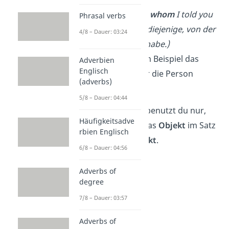
„She is the one
whom
I told you
Phrasal verbs
about.“(Sie ist diejenige, von der
4/8 – Dauer: 03:24
ich dir erzählt habe.)
➡️
Sie
ist in dem Beispiel das
Adverbien
Englisch
Objekt, von der die Person
(adverbs)
erzählt hat.
5/8 – Dauer: 04:44
Wichtig:
„
Whom
“ benutzt du nur,
Häufigkeitsadve
wenn die Person das
Objekt
im Satz
rbien Englisch
ist, nicht das
Subjekt
.
6/8 – Dauer: 04:56
Adverbs of
degree
7/8 – Dauer: 03:57
Adverbs of