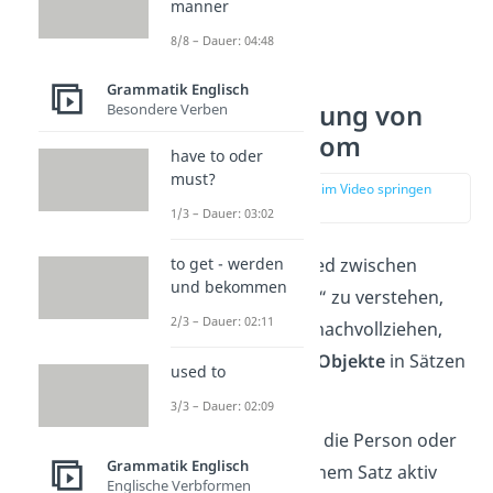
manner
8/8 – Dauer: 04:48
Regeln zur
Grammatik Englisch
Unterscheidung von
Besondere Verben
who und whom
have to oder
must?
zur Stelle im Video springen
(01:14)
1/3 – Dauer: 03:02
Um den Unterschied zwischen
to get - werden
und bekommen
„
who
“ und „
whom
“ zu verstehen,
2/3 – Dauer: 02:11
musst du erstmal nachvollziehen,
was
Subjekte
und
Objekte
in Sätzen
used to
sind.
3/3 – Dauer: 02:09
Das
Subjekt
ist die Person oder
Grammatik Englisch
Sache, die in einem Satz aktiv
Englische Verbformen