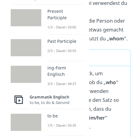
etwas tut. Dabei verwendest du
Present
„
who
“.
Participle
Das
Objekt
ist die Person oder
1/3 – Dauer: 03:05
Sache, mit der etwas gemacht
wird. Dann benutzt du „
whom
“.
Past Participle
2/3 – Dauer: 03:55
Merkhilfe
ing-Form
Ein einfacher Trick, um
Englisch
herauszufinden, ob du „
who
“
3/3 – Dauer: 04:37
oder „
whom
“ verwenden
Grammatik Englisch
solltest: Versuche den Satz so
to be, to do & Gerund
umzuformulieren, dass du
to be
„
he/she
“ oder „
him/her
“
1/5 – Dauer: 03:35
einsetzen kannst.