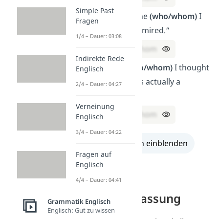
Simple Past
„She is someone
(who/whom)
I
Fragen
have always admired.“
1/4 – Dauer: 03:08
→ Lösung:
whom
Indirekte Rede
„The man,
(who/whom)
I thought
Englisch
was a doctor, is actually a
2/4 – Dauer: 04:27
nurse.“
Verneinung
→ Lösung:
whom
Englisch
3/4 – Dauer: 04:22
alle Lösungen einblenden
Fragen auf
Englisch
4/4 – Dauer: 04:41
whom
—
Zusammenfassung
Grammatik Englisch
Englisch: Gut zu wissen