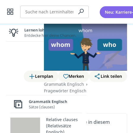
Suche
Neu: Karriere
Lernen lohnt sich!
Entdecke hier deine Chancen.
Lernplan
Merken
Link teilen
Grammatik Englisch
Fragewörter Englisch
whom
Grammatik Englisch
Sätze (clauses)
Relative clauses
Wichtige Inhalte in diesem
(Relativsätze
Video
Englisch)