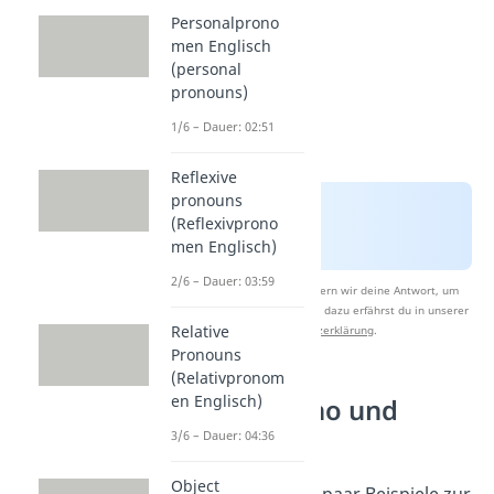
Personalprono
men Englisch
(personal
pronouns)
1/6 – Dauer: 02:51
Reflexive
pronouns
(Reflexivprono
men Englisch)
2/6 – Dauer: 03:59
Nach Beantwortung speichern wir deine Antwort, um
Studyflix zu verbessern. Mehr dazu erfährst du in unserer
Relative
Datenschutzerklärung
.
Pronouns
(Relativpronom
en Englisch)
Beispiele who und
whom
3/6 – Dauer: 04:36
Object