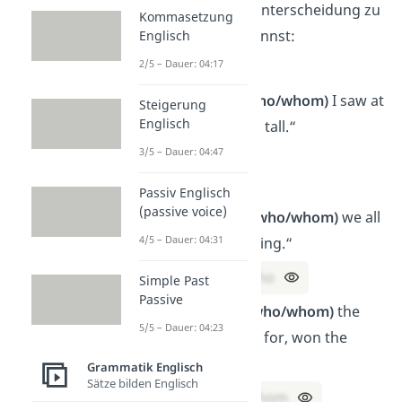
„whom“ und der Unterscheidung zu
Kommasetzung
„who“ vertiefen kannst:
Englisch
2/5 – Dauer: 04:17
Beispiel
Satz: „The man,
(who/whom)
I saw at
Steigerung
Englisch
the store, was very tall.“
→ Lösung: whom
3/5 – Dauer: 04:47
Passiv Englisch
(passive voice)
„The teacher,
(who/whom)
we all
4/5 – Dauer: 04:31
respect, is retiring.“
→ Lösung:
who
Simple Past
Passive
„The athlete,
(who/whom)
the
5/5 – Dauer: 04:23
crowd cheered for, won the
race.“
Grammatik Englisch
Sätze bilden Englisch
→ Lösung:
whom