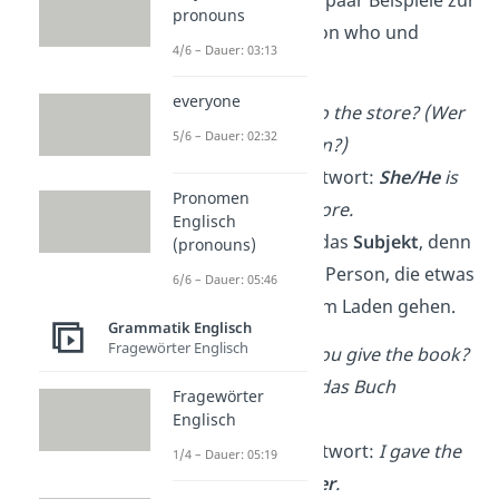
Hier findest du ein paar Beispiele zur
pronouns
Unterscheidung
von who und
4/6 – Dauer: 03:13
whom:
everyone
Who
is going to the store? (Wer
5/6 – Dauer: 02:32
geht zum Laden?)
➡️ mögliche Antwort:
She/He
is
Pronomen
going to the store.
Englisch
Hier ist „
who
“ das
Subjekt
, denn
(pronouns)
es geht um die Person, die etwas
6/6 – Dauer: 05:46
tut, nämlich zum Laden gehen.
Grammatik Englisch
Fragewörter Englisch
To
whom
did you give the book?
(Wem hast du das Buch
Fragewörter
gegeben?)
Englisch
➡️ mögliche Antwort:
I gave the
1/4 – Dauer: 05:19
book to
him/her
.