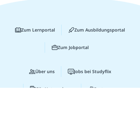
Zum Lernportal
Zum Ausbildungsportal
Zum Jobportal
Über uns
Jobs bei Studyflix
Für Unternehmen
Partner
Studyflix Business
Presse
Lernen lohnt sich!
Entdecke hier deine
Chancen.