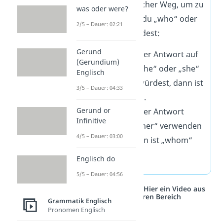
Hier ist ein einfacher Weg, um zu
was oder were?
entscheiden, ob du „who“ oder
2/5 – Dauer: 02:21
„whom“ verwendest:
Gerund
Wenn du in der Antwort auf
(Gerundium)
deine Frage „he“ oder „she“
Englisch
verwenden würdest, dann ist
3/5 – Dauer: 04:33
„who“ richtig.
Gerund or
Wenn du in der Antwort
Infinitive
„him“ oder „her“ verwenden
4/5 – Dauer: 03:00
würdest, dann ist „whom“
richtig.
Englisch do
5/5 – Dauer: 04:56
Studyflix vernetzt: Hier ein Video aus
einem anderen Bereich
Grammatik Englisch
Pronomen Englisch