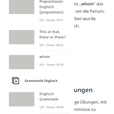
Präpositionen
In diesem Satz ist „
whom
“ das
Englisch
Objekt
. Es geht um die Person,
(prepositions)
der etwas gegeben wurde,
2/4 – Dauer: 03:57
nämlich das Buch.
This or that,
these or those?
3/4 – Dauer: 04:22
whom
4/4 – Dauer: 02:59
Grammatik Englisch
whom — Übungen
Englisch
Grammatik
Hier findest du einige Übungen, mit
1/5 – Dauer: 04:49
denen du deine Kenntnisse zu