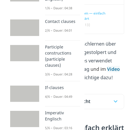
1/6 – Dauer: 04:38
whom — einfach
erklärt
Contact clauses
(00:13)
2/6 – Dauer: 04:01
Du bist beim Englischlernen über
Participle
das Wort „
whom
“ gestolpert und
constructions
(participle
fragst dich, wann es verwendet
clauses)
wird? Hier im Beitrag
und im
Video
3/6 – Dauer: 04:28
erfährst du alles Wichtige dazu!
If-clauses
4/6 – Dauer: 04:49
Inhaltsübersicht
Imperativ
Englisch
whom — einfach erklärt
5/6 – Dauer: 03:16