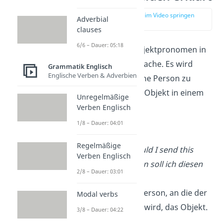
zur Stelle im Video springen
Adverbial
(00:13)
clauses
6/6 – Dauer: 05:18
„
Whom
“ ist ein Objektpronomen in
der englischen Sprache. Es wird
Grammatik Englisch
Englische Verben & Adverbien
benutzt, um auf eine Person zu
verweisen, die das Objekt in einem
Unregelmäßige
Satz ist.
Verben Englisch
1/8 – Dauer: 04:01
Hier ein Beispiel:
Regelmäßige
„To
whom
should I send this
Verben Englisch
letter?“ (An wen soll ich diesen
2/8 – Dauer: 03:01
Brief senden?)
➡️
Hier ist die Person, an die der
Modal verbs
Brief gesendet wird, das Objekt.
3/8 – Dauer: 04:22