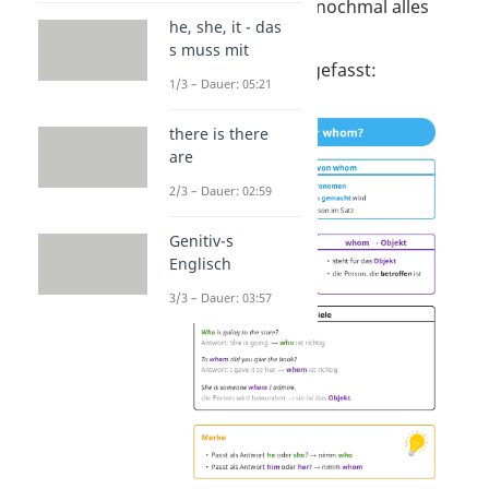
Hier haben wir dir nochmal alles
he, she, it - das
zum Thema
s muss mit
whom
zusammengefasst:
1/3 – Dauer: 05:21
there is there
are
2/3 – Dauer: 02:59
Genitiv-s
Englisch
3/3 – Dauer: 03:57