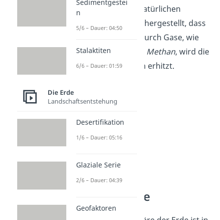
Sedimentgestei
gesorgt: Mithilfe des natürlichen
n
Treibhauseffekts ist sichergestellt, dass
5/6 – Dauer: 04:50
es
nicht zu kalt
wird. Durch Gase, wie
Stalaktiten
Kohlenstoffdioxid
oder
Methan
, wird die
Erde nämlich zusätzlich erhitzt.
6/6 – Dauer: 01:59
Die Erde
Landschaftsentstehung
Desertifikation
1/6 – Dauer: 05:16
Glaziale Serie
2/6 – Dauer: 04:39
Aufbau der Erde
Geofaktoren