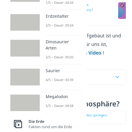
1/5 – Dauer: 04:34
Was ist die
Atmosphäre?
Erdzeitalter
(00:12)
2/5 – Dauer: 05:54
Wie die Atmosphäre aufgebaut ist und
Dinosaurier
warum sie so wichtig für uns ist,
Arten
erfährst du hier
und im
Video
!
3/5 – Dauer: 05:03
Saurier
Inhaltsübersicht
4/5 – Dauer: 03:39
Megalodon
Was ist die Atmosphäre?
5/5 – Dauer: 04:58
zur Stelle im Video springen
(00:12)
Die Erde
Fakten rund um die Erde