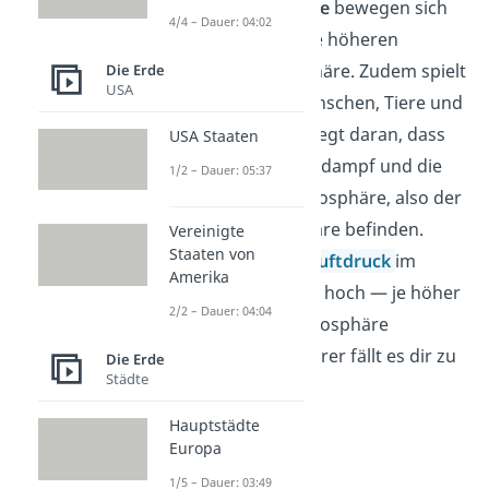
Wetter
,
auch
Flugzeuge
bewegen sich
4/4 – Dauer: 04:02
in der Regel nicht in die höheren
Schichten der Atmosphäre. Zudem spielt
Die Erde
USA
sich das
Leben
der Menschen, Tiere und
Pflanzen hier ab. Das liegt daran, dass
USA Staaten
sich der meiste Wasserdampf und die
1/2 – Dauer: 05:37
größte Masse
der Atmosphäre, also der
Gase, in der Troposphäre befinden.
Vereinigte
Staaten von
Dadurch ist auch der
Luftdruck
im
Amerika
untersten Bereich sehr hoch — je höher
2/2 – Dauer: 04:04
du dich also in der Atmosphäre
befindest, desto schwerer fällt es dir zu
Die Erde
Städte
Atmen.
Hauptstädte
Europa
Stratosphäre
1/5 – Dauer: 03:49