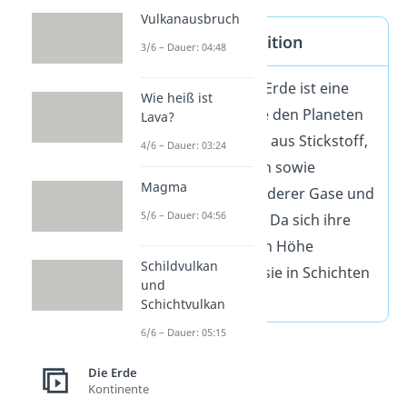
Vulkanausbruch
Atmosphäre Definition
3/6 – Dauer: 04:48
Die Atmosphäre der Erde ist eine
Wie heiß ist
gasförmige Hülle, die den Planeten
Lava?
umgibt. Sie setzt sich aus Stickstoff,
4/6 – Dauer: 03:24
Sauerstoff und Argon sowie
Magma
kleineren Anteilen anderer Gase und
5/6 – Dauer: 04:56
Aerosole zusammen. Da sich ihre
Eigenschaften je nach Höhe
Schildvulkan
unterscheiden, wird sie in Schichten
und
unterteilt.
Schichtvulkan
6/6 – Dauer: 05:15
Die Erde
Kontinente