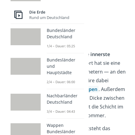
Die Erde
Rund um Deutschland
Bundesländer
Deutschland
Troposphäre
1/4 – Dauer: 05:25
Die Troposphäre ist die
innerste
Bundesländer
Schicht
. Je nach Standort hat sie eine
und
Höhe von 8 bis 18 Kilometern — an den
Hauptstädte
Polen ist die Troposphäre dabei
2/4 – Dauer: 06:00
niedriger als in den
Tropen
. Außerdem
Nachbarländer
unterscheidet sich ihre Dicke zwischen
Deutschland
den
Jahreszeiten
, so ist die Schicht im
3/4 – Dauer: 04:43
Winter dünner als im Sommer.
Wappen
In der Troposphäre entsteht das
Bundesländer