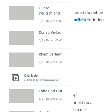
entstehen.
Flüsse
In der Thermosphäre kannst du neben
Deutschland
Raumschiffen
auch
Polarlichter
finden.
5/7 – Dauer: 05:02
Donau Verlauf
6/7 – Dauer: 03:40
Rhein Verlauf
7/7 – Dauer: 03:37
Die Erde
Gewässer: Phänomene
Exosphäre
Ebbe und Flut
Die
äußerste Schicht
der
1/6 – Dauer: 04:30
Erdatmosphäre bezeichnest du als
Exosphäre. Sie wird durch die