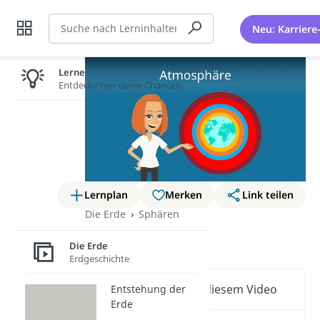
Suche
Neu: Karriere
Lernen lohnt sich!
Entdecke hier deine Chancen.
Lernplan
Merken
Link teilen
Die Erde
Sphären
Atmosphäre
Die Erde
Erdgeschichte
Wichtige Inhalte in diesem Video
Entstehung der
Erde