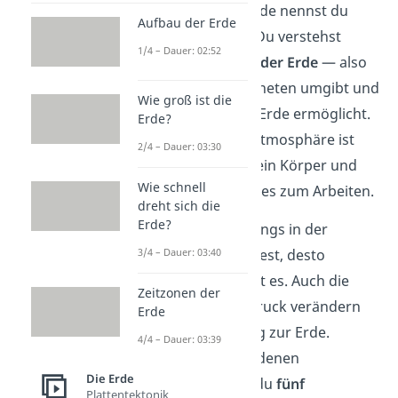
Die Atmosphäre der Erde nennst du
Aufbau der Erde
auch Erdatmosphäre. Du verstehst
1/4 – Dauer: 02:52
darunter die
Lufthülle der Erde
— also
den Raum, der den Planeten umgibt und
Wie groß ist die
uns das Leben auf der Erde ermöglicht.
Erde?
Eines der Gase in der Atmosphäre ist
2/4 – Dauer: 03:30
nämlich
Sauerstoff
. Dein Körper und
Wie schnell
dein
Gehirn
brauchen es zum Arbeiten.
dreht sich die
Erde?
Je höher du dich allerdings in der
Erdatmosphäre
befindest, desto
3/4 – Dauer: 03:40
weniger Sauerstoff gibt es. Auch die
Zeitzonen der
Temperatur und der Druck verändern
Erde
sich mit der Entfernung zur Erde.
4/4 – Dauer: 03:39
Aufgrund der verschiedenen
Die Erde
Eigenschaften kannst du
fünf
Plattentektonik