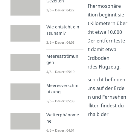
Gezeiten
Thermopause von der Thermosphäre
2/6 – Dauer: 04:22
getrennt. Je nach Definition beginnt sie
zwischen 400 und 1.000 Kilometern über
Wie entsteht ein
dem Erdboden und reicht etwa 10.000
Tsunami?
Kilometer in die Höhe. Der entfernteste
3/6 – Dauer: 04:03
Punkt der Exosphäre ist damit etwa
Meeresströmun
1.000-mal so weit vom Erdboden
gen
entfernt, wie ein fliegendes Flugzeug.
4/6 – Dauer: 05:19
In dieser Atmosphärenschicht befinden
Meeresverschm
sich die
Satelliten
, die uns auf der Erde
utzung
Navigation, Telefonieren und Fernsehen
5/6 – Dauer: 05:33
ermöglichen. Viele Satelliten findest du
allerdings bereits außerhalb der
Wetterphänome
ne
Atmosphäre im Weltall.
6/6 – Dauer: 04:01