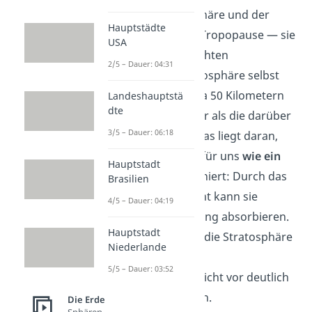
Zwischen der Troposphäre und der
Hauptstädte
Stratosphäre liegt die Tropopause — sie
USA
trennt die beiden Schichten
2/5 – Dauer: 04:31
voneinander. Die Stratosphäre selbst
hat eine Höhe von etwa 50 Kilometern
Landeshauptstä
dte
und ist deutlich wärmer als die darüber
3/5 – Dauer: 06:18
liegenden Schichten. Das liegt daran,
dass die Stratosphäre für uns
wie ein
Hauptstadt
Sonnenschirm
funktioniert: Durch das
Brasilien
Ozon (O
) in der Schicht kann sie
3
4/5 – Dauer: 04:19
nämlich viel UV-Strahlung absorbieren.
Hauptstadt
Dadurch erwärmt sich die Stratosphäre
Niederlande
und
schützt
uns in der
5/5 – Dauer: 03:52
darunterliegenden Schicht vor deutlich
heißeren Temperaturen.
Die Erde
Sphären