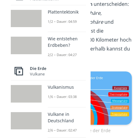
Atmosphärenschichten
unterscheiden:
Plattentektonik
Troposphäre
,
Stratosphäre
,
Mesosphäre
,
Thermosphäre
und
1/2 – Dauer: 04:59
Exosphäre
. Insgesamt ist die
Wie entstehen
Atmosphäre etwa 10.000 Kilometer hoch
Erdbeben?
— scharfe Grenzen innerhalb kannst du
2/2 – Dauer: 04:27
aber nicht festlegen.
Die Erde
Vulkane
Vulkanismus
1/6 – Dauer: 03:38
Vulkane in
Deutschland
Die Atmosphäre der Erde
2/6 – Dauer: 02:47