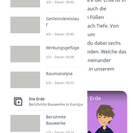
Nicht nur die Atmosphäre der Erde ist in
3/6 – Dauer: 04:42
Schichten
eingeteilt — auch die
Gesteine unter unseren Füßen
Gesteinskreislau
f
unterscheiden sich je nach Tiefe. Von
der Erdoberfläche bis zum
4/6 – Dauer: 03:45
Erdmittelpunkt kannst du dabei sechs
Wirkungsgefüge
Erdschichten unterscheiden. Welche das
5/6 – Dauer: 05:08
sind und wie sie sich voneinander
abgrenzen, erfährst du in unserem
Raumanalyse
nächsten
Video
!
6/6 – Dauer: 04:53
Die Erde
Berühmte Bauwerke in Europa
Berühmte
Bauwerke
1/5 – Dauer: 03:14