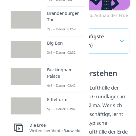
Brandenburger
Hier geht es zu dem Video: Aufbau der Erde
Tor
2/5 – Dauer: 03:59
Atmosphäre — häufigste
Big Ben
Fragen
(ausklappen)
3/5 – Dauer: 02:32
Buckingham
Atmosphäre verstehen
Palace
4/5 – Dauer: 02:42
Die Atmosphäre ist die Lufthülle der
Erde und gehört zu den Grundlagen im
Eiffelturm
Themenfeld Erde und Klima. Wer sich
5/5 – Dauer: 03:02
mit der Atmosphäre beschäftigt, lernt
Schichten, Höhen und typische
Die Erde
Weitere berühmte Bauwerke
Erscheinungen in der Lufthülle der Erde