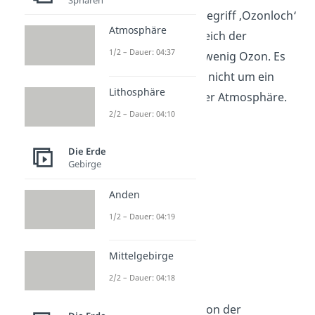
Übrigens:
Unter dem Begriff ‚Ozonloch‘
Atmosphäre
verstehst du einen Bereich der
1/2 – Dauer: 04:37
Stratosphäre mit sehr wenig Ozon. Es
handelt sich dabei also nicht um ein
Lithosphäre
tatsächliches Loch in der Atmosphäre.
2/2 – Dauer: 04:10
Die Erde
Gebirge
Anden
1/2 – Dauer: 04:19
Mittelgebirge
Mesosphäre
2/2 – Dauer: 04:18
Die Mesosphäre wird von der