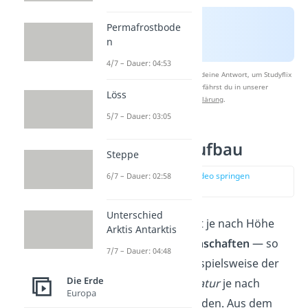
Permafrostbode
n
4/7 – Dauer: 04:53
Nach Beantwortung speichern wir deine Antwort, um Studyflix
zu verbessern. Mehr dazu erfährst du in unserer
Löss
Datenschutzerklärung
.
5/7 – Dauer: 03:05
Atmosphäre Aufbau
Steppe
zur Stelle im Video springen
6/7 – Dauer: 02:58
(01:25)
Unterschied
Die Erdatmosphäre hat je nach Höhe
Arktis Antarktis
unterschiedliche Eigenschaften
— so
7/7 – Dauer: 04:48
unterscheiden sich beispielsweise der
Die Erde
Druck
und die
Temperatur
je nach
Europa
Entfernung zum Erdboden. Aus dem