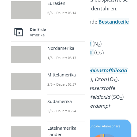
Eurasien
erst seit etwa 3,5 Milliarden Jahren.
6/6 – Dauer: 03:14
Heute findest du folgende
Bestandteile
Die Erde
in der Atmosphäre:
Amerika
rund 78%
Stickstoff
(N
)
2
Nordamerika
etwa 21%
Sauerstoff
(O
)
2
1/5 – Dauer: 06:13
fast 1%
Argon
(Ar)
Spurengase
, wie
Kohlenstoffdioxid
Mittelamerika
(CO
),
Methan
(CH
),
Ozon
(O
),
2
4
3
2/5 – Dauer: 02:57
Fluorchlorkohlenwasserstoffe
(FCKW) oder
Schwefeldioxid
(SO
)
2
Südamerika
Aerosole
, wie
Wasserdampf
3/5 – Dauer: 05:24
Lateinamerika
Länder