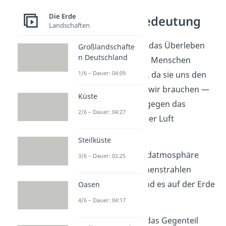
Die Erde
Atmosphäre Bedeutung
Landschaften
Die Atmosphäre ist für das Überleben
Großlandschafte
n Deutschland
der Pflanzen, Tiere und Menschen
wichtig. Das ist der Fall, da sie uns den
1/6 – Dauer: 04:09
Sauerstoff
liefert, den wir brauchen —
Küste
für die Pflanzen ist hingegen das
2/6 – Dauer: 04:27
Kohlenstoffdioxid
in der Luft
überlebenswichtig.
Steilküste
Außerdem sorgt die Erdatmosphäre
3/6 – Dauer: 02:25
dafür, dass einige Sonnenstrahlen
abgefangen werden und es auf der Erde
Oasen
nicht zu heiß
ist.
4/6 – Dauer: 04:17
Zusätzlich ist auch für das Gegenteil