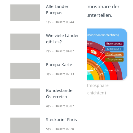
Grund kannst du die Atmosphäre der
Alle Länder
Europas
Erde in fünf Schichten unterteilen.
1/5 – Dauer: 03:44
Wie viele Länder
gibt es?
2/5 – Dauer: 04:07
Europa Karte
3/5 – Dauer: 02:13
Aufbau der Erdatmosphäre
Bundesländer
(Atmosphärenschichten)
Österreich
4/5 – Dauer: 05:07
Steckbrief Paris
5/5 – Dauer: 02:20