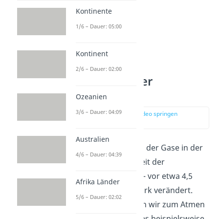
Kontinente
1/6 – Dauer: 05:00
Kontinent
2/6 – Dauer: 02:00
Bestandteile der
Atmosphäre
Ozeanien
3/6 – Dauer: 04:09
zur Stelle im Video springen
(01:04)
Australien
Die
Zusammensetzung
der Gase in der
4/6 – Dauer: 04:39
Atmosphäre hat sich seit der
Entstehung der Erde
— vor etwa 4,5
Afrika Länder
Milliarden Jahren — stark verändert.
5/6 – Dauer: 02:02
Den Sauerstoff, auf den wir zum Atmen
angewiesen sind, gibt es beispielsweise