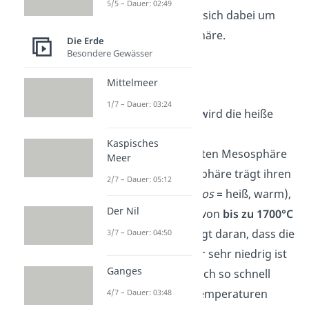
5/5 – Dauer: 02:49
betrachten, handelt es sich dabei um
Wolken in der Mesosphäre.
Die Erde
Besondere Gewässer
Thermosphäre
Mittelmeer
1/7 – Dauer: 03:24
Durch die Mesopause wird die heiße
Thermosphäre von der
Kaspisches
darunterliegenden, kalten Mesosphäre
Meer
getrennt. Die Thermosphäre trägt ihren
2/7 – Dauer: 05:12
Namen (griech.:
thermos
= heiß, warm),
Der Nil
weil sie Temperaturen von
bis zu 1700°C
erreichen kann. Das liegt daran, dass die
3/7 – Dauer: 04:50
Dichte der Teilchen hier sehr niedrig ist
Ganges
und die Gasmoleküle sich so schnell
bewegen, dass hohe Temperaturen
4/7 – Dauer: 03:48