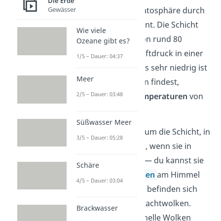
Die Erde
Gewässer
darunterliegenden Stratosphäre durch
die Stratopause getrennt. Die Schicht
Wie viele
selbst hat eine Höhe von rund 80
Ozeane gibt es?
Kilometern. Weil der Luftdruck in einer
1/5 – Dauer: 04:37
solchen Höhe allerdings sehr niedrig ist
Meer
und du hier wenig Ozon findest,
2/5 – Dauer: 03:48
herrschen
niedrige
Temperaturen
von
bis zu -93°C.
Süßwasser Meer
Es handelt sich hierbei um die Schicht, in
3/5 – Dauer: 05:28
der Meteore verglühen, wenn sie in
Richtung Erde stürzen — du kannst sie
Schäre
dann als
Sternschnuppen
am Himmel
4/5 – Dauer: 03:04
beobachten. Zusätzlich befinden sich
hier auch leuchtende Nachtwolken.
Brackwasser
Kannst du nachts also helle Wolken