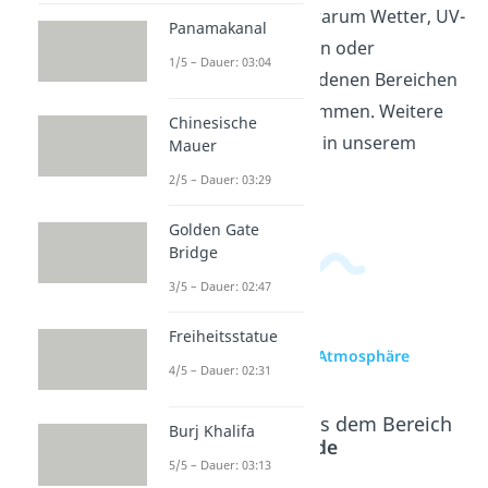
kennen. So wird klar, warum Wetter, UV-
Panamakanal
Schutz, Sternschnuppen oder
1/5 – Dauer: 03:04
Polarlichter in verschiedenen Bereichen
der Atmosphäre vorkommen. Weitere
Chinesische
Videos dazu findest du in unserem
Mauer
Erdkundebereich
.
2/5 – Dauer: 03:29
Golden Gate
Bridge
3/5 – Dauer: 02:47
Freiheitsstatue
zur Videoseite: Atmosphäre
4/5 – Dauer: 02:31
Beliebte Inhalte aus dem Bereich
Burj Khalifa
Die Erde
5/5 – Dauer: 03:13