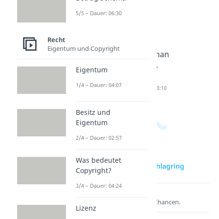
5/5 – Dauer: 06:30
Ab wann
Ab wann
Wie
Recht
Kinder
ist man
lange
Eigentum und Copyright
alleine
jugendlic
darf man
lassen?
h?
mit 15
Eigentum
Dauer: 04:37
Dauer: 02:10
raus?
1/4 – Dauer: 04:07
Dauer: 03:10
Besitz und
Eigentum
2/4 – Dauer: 02:57
Was bedeutet
zur Videoseite: Schlagring
Copyright?
3/4 – Dauer: 04:24
Lernen lohnt sich!
Entdecke hier deine Chancen.
Lizenz