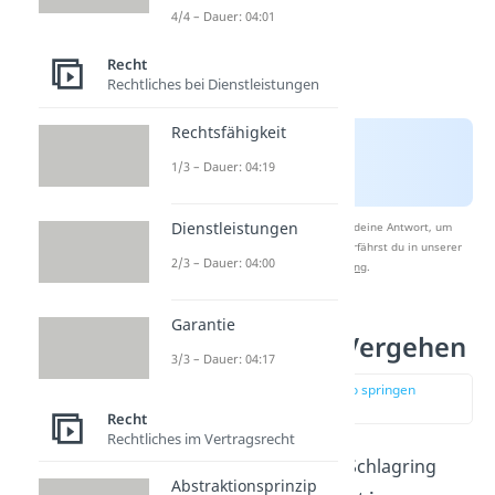
4/4 – Dauer: 04:01
Recht
Rechtliches bei Dienstleistungen
Rechtsfähigkeit
1/3 – Dauer: 04:19
Dienstleistungen
Nach Beantwortung speichern wir deine Antwort, um
Studyflix zu verbessern. Mehr dazu erfährst du in unserer
2/3 – Dauer: 04:00
Datenschutzerklärung
.
Garantie
Bestrafung bei Vergehen
3/3 – Dauer: 04:17
zur Stelle im Video springen
(01:59)
Recht
Rechtliches im Vertragsrecht
Der Umgang mit einem Schlagring
Abstraktionsprinzip