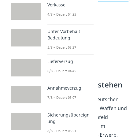
Vorkasse
4/8 – Dauer: 04:25
Unter Vorbehalt
Bedeutung
5/8 – Dauer: 03:37
Lieferverzug
6/8 – Dauer: 04:45
Waffenrecht verstehen
Annahmeverzug
7/8 – Dauer: 05:07
Ein Schlagring zählt im deutschen
Recht zu den verbotenen Waffen und
Sicherungsübereign
gehört damit ins Themenfeld
ung
Waffenrecht. Du ordnest im
8/8 – Dauer: 05:21
Waffenrecht Begriffe wie Erwerb,