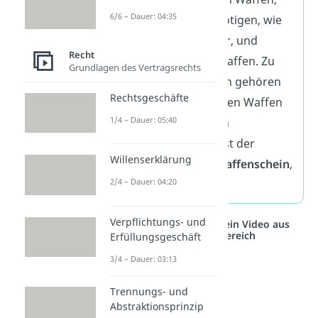
6/6 – Dauer: 04:35
die eine Erlaubnis benötigen, wie
beispielsweise Revolver, und
Recht
generell verbotenen Waffen. Zu
Grundlagen des Vertragsrechts
den verbotenen Waffen gehören
Rechtsgeschäfte
neben vollautomatischen Waffen
1/4 – Dauer: 05:40
und Kriegswaffen auch
Schlagringe. Deshalb
ist der
Willenserklärung
Umgang
,
selbst mit Waffenschein
,
2/4 – Dauer: 04:20
verboten
.
Verpflichtungs- und
Studyflix vernetzt: Hier ein Video aus
einem anderen Bereich
Erfüllungsgeschäft
3/4 – Dauer: 03:13
Trennungs- und
Abstraktionsprinzip