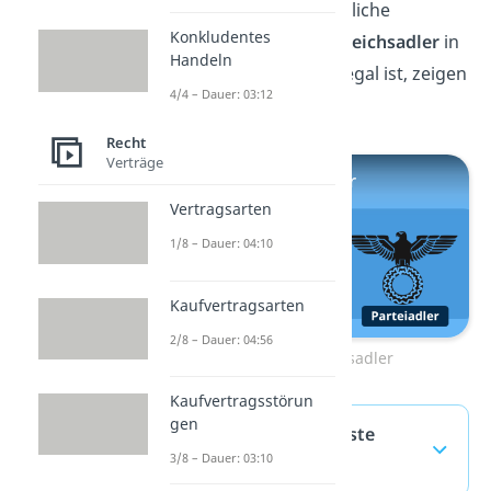
interessieren mehr rechtliche
Konkludentes
Alltagsthemen? Ob der
Reichsadler
in
Handeln
Deutschland genauso illegal ist, zeigen
4/4 – Dauer: 03:12
wir dir hier im
Video.
Recht
Verträge
Vertragsarten
1/8 – Dauer: 04:10
Kaufvertragsarten
2/8 – Dauer: 04:56
Zum Video: Reichsadler
Kaufvertragsstörun
gen
Schlagring — häufigste
3/8 – Dauer: 03:10
Fragen
(ausklappen)