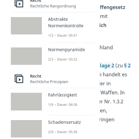
Recht
Rechtliche Rangordnung
Nach dem
deutschen Waffengesetz
(WaffG) ist der Umgang mit
Abstrakte
Schlagringen
grundsätzlich
Normenkontrolle
verboten
!
1/2 – Dauer: 05:51
Welche Waffen in Deutschland
Normenpyramide
verboten sind, findest du
2/2 – Dauer: 03:22
unter
Abschnitt 1 der Anlage 2
(zu
§ 2
Abs. 2 bis 4 WaffG).
Dabei handelt es
Recht
Rechtliche Prinzipien
sich um eine Auflistung der in
Deutschland verbotenen Waffen. In
Fahrlässigkeit
der Waffenliste wird unter Nr. 1.3.2
1/6 – Dauer: 04:36
der Umgang mit Stahlruten,
Totschlägern und Schlagringen
Schadensersatz
explizit verboten
.
2/6 – Dauer: 05:36