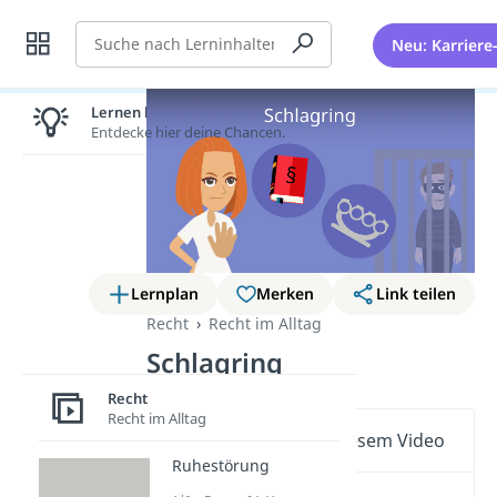
Suche
Neu: Karriere
Lernen lohnt sich!
Entdecke hier deine Chancen.
Lernplan
Merken
Link teilen
Recht
Recht im Alltag
Schlagring
Recht
Recht im Alltag
Wichtige Inhalte in diesem Video
Ruhestörung