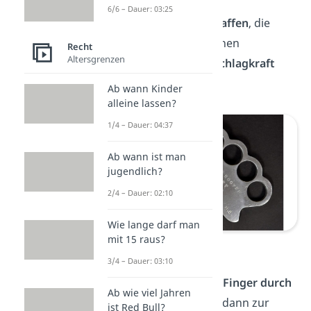
6/6 – Dauer: 03:25
Schlagringe
sind
Handwaffen
, die
meist aus einem metallenen
Recht
Altersgrenzen
Griff bestehen und die
Schlagkraft
erhöhen
.
Ab wann Kinder
alleine lassen?
1/4 – Dauer: 04:37
Ab wann ist man
jugendlich?
2/4 – Dauer: 02:10
Wie lange darf man
mit 15 raus?
Schlagringe
3/4 – Dauer: 03:10
Beim Einsatz werden die
Finger durch
Ab wie viel Jahren
die Löcher
gesteckt und dann zur
ist Red Bull?