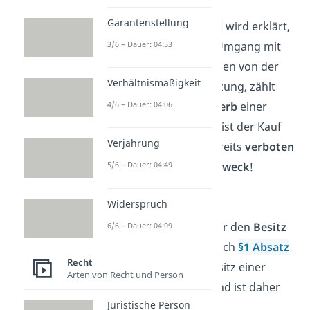
Kauf:
Garantenstellung
In
§ 1 Absatz 3 WaffG
wird erklärt,
was alles unter den Umgang mit
3/6 – Dauer: 04:53
Waffen fällt.
Abgesehen von der
Verhältnismäßigkeit
Herstellung und Nutzung, zählt
auch bereits der
Erwerb
einer
4/6 – Dauer: 04:06
Waffe
dazu. Deshalb ist der Kauf
Verjährung
eines Schlagrings bereits
verboten
—
egal zu welchem Zweck
!
5/6 – Dauer: 04:49
Widerspruch
Eigentum:
Ähnliches gilt auch für den
Besitz
6/6 – Dauer: 04:09
eines Schlagrings
. Nach
§1 Absatz
Recht
3 WaffG
zählt der Besitz einer
Arten von Recht und Person
Waffe als Umgang und ist daher
Juristische Person
untersagt
.