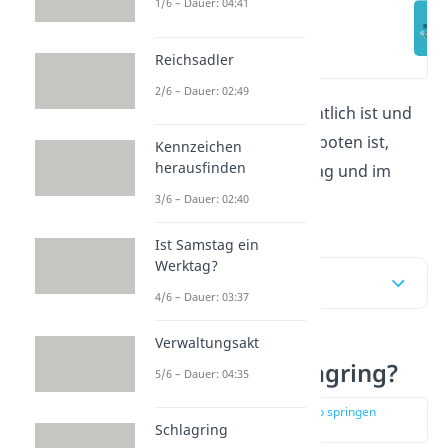
1/6 – Dauer: 04:41
Was ist ein
Schlagring?
(00:12)
Reichsadler
2/6 – Dauer: 02:49
Was ein
Schlagring
eigentlich ist und
ob er in Deutschland verboten ist,
Kennzeichen
herausfinden
erfährst du hier im Beitrag und im
Video
.
3/6 – Dauer: 02:40
Ist Samstag ein
Werktag?
Inhaltsübersicht
4/6 – Dauer: 03:37
Verwaltungsakt
Was ist ein Schlagring?
5/6 – Dauer: 04:35
zur Stelle im Video springen
(00:12)
Schlagring