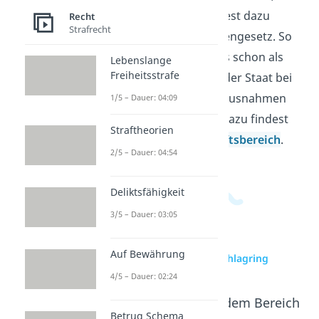
Besitz und Führen und liest dazu
Recht
Strafrecht
wichtige Stellen im Waffengesetz. So
erkennst du, wann etwas schon als
Lebenslange
Freiheitsstrafe
Straftat gilt und warum der Staat bei
manchen Waffen keine Ausnahmen
1/5 – Dauer: 04:09
zulässt. Weitere Videos dazu findest
Straftheorien
du in unserem
Wirtschaftsbereich
.
2/5 – Dauer: 04:54
Deliktsfähigkeit
3/5 – Dauer: 03:05
Auf Bewährung
zur Videoseite: Schlagring
4/5 – Dauer: 02:24
Beliebte Inhalte aus dem Bereich
Recht
Betrug Schema