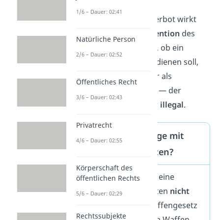
1/6 – Dauer: 02:41
Wichtig:
Das Umgangsverbot wirkt
unabhängig von der Intention
des
Natürliche Person
Besitzers. Es ist also egal, ob ein
2/6 – Dauer: 02:52
Schlagring der Notwehr dienen soll,
verschenkt wird oder nur als
Öffentliches Recht
Dekoration genutzt wird — der
3/6 – Dauer: 02:43
Umgang damit ist immer
illegal
.
Privatrecht
Darf man Schlagringe mit
4/6 – Dauer: 02:55
Waffenschein besitzen?
Körperschaft des
Ein
Waffenschein
oder eine
öffentlichen Rechts
Waffenbesitzkarte
gelten
nicht
5/6 – Dauer: 02:29
für jede Waffe
. Das Waffengesetz
Rechtssubjekte
unterscheidet zwischen Waffen,