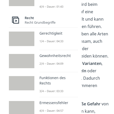
Faust geballt. Dadurch wird beim
4/4 – Dauer: 01:43
Schlag die ganze Kraft auf eine
Recht
kleinere Fläche
gebündelt und kann
Recht Grundbegriffe
so zu starken Verletzungen führen.
Gerechtigkeit
Dieses Grundkonzept haben alle Arten
von Schlagringen gemeinsam, auch
1/4 – Dauer: 04:33
wenn sie sich in Design oder
Beschaffenheit unterscheiden können.
Gewohnheitsrecht
So gibt es beispielsweise
Varianten
,
2/4 – Dauer: 04:09
die
zusätzlich mit Stacheln
oder
Nieten versehen wurden. Dadurch
Funktionen des
Rechts
können sie zu noch schlimmeren
3/4 – Dauer: 03:33
Verletzungen führen.
Ermessensfehler
Da in jedem Fall eine
große Gefahr
von
solchen Waffen ausgehen kann,
4/4 – Dauer: 04:57