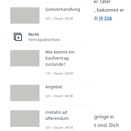
Jahren verhängt. Wenn der Täter
Güteverhandlung
absichtlich gehandelt hat, bekommt er
mindestens drei Jahre Haft
(§ 226
5/5 – Dauer: 04:28
Absatz 2 StGB).
Recht
Vertragsabschluss
Wie kommt ein
Kaufvertrag
zustande?
1/4 – Dauer: 04:09
Angebot
2/4 – Dauer: 04:58
Reichsadler
invitatio ad
Jetzt weißt du, dass Schlagringe in
offerendum
Deutschland nicht erlaubt sind. Dich
3/4 – Dauer: 04:54