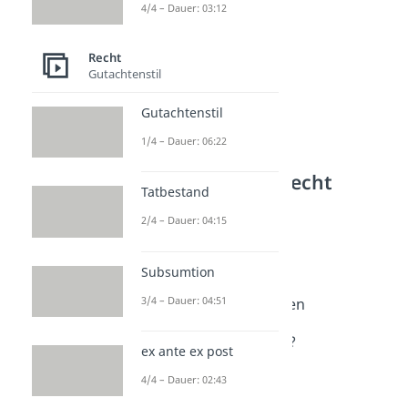
4/4 – Dauer: 03:12
Recht
Gutachtenstil
Gutachtenstil
1/4 – Dauer: 06:22
Weitere Inhalte: Recht
Tatbestand
Recht im Alltag
2/4 – Dauer: 04:15
Ruhestörung
Dauer: 04:41
Reichsadler
Subsumtion
Dauer: 02:49
3/4 – Dauer: 04:51
Kennzeichen herausfinden
Dauer: 02:40
Ist Samstag ein Werktag?
ex ante ex post
Dauer: 03:37
Verwaltungsakt
4/4 – Dauer: 02:43
Dauer: 04:35