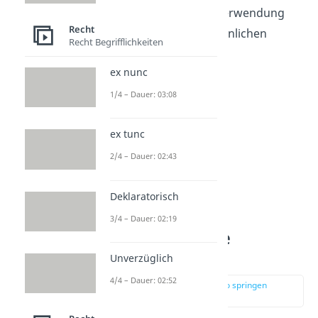
schränkt der Staat die Verwendung
Recht
von Schlagringen und ähnlichen
Recht Begrifflichkeiten
Schlagwaffen ein.
ex nunc
1/4 – Dauer: 03:08
ex tunc
2/4 – Dauer: 02:43
Deklaratorisch
3/4 – Dauer: 02:19
Sind Schlagringe
verboten?
Unverzüglich
4/4 – Dauer: 02:52
zur Stelle im Video springen
(00:41)