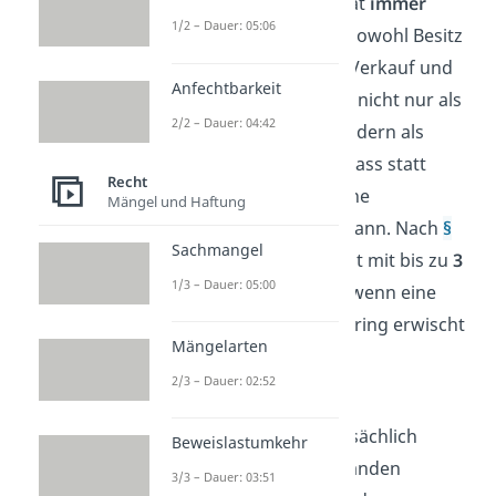
wird vom deutschen Staat
immer
1/2 – Dauer: 05:06
strafrechtlich verfolgt
. Sowohl Besitz
als auch Kauf, Nutzung, Verkauf und
Anfechtbarkeit
Herstellung gelten dabei nicht nur als
2/2 – Dauer: 04:42
Ordnungswidrigkeit, sondern als
Straftat
. Das bedeutet, dass statt
Recht
einer
Geldstrafe
auch eine
Mängel und Haftung
Freiheitsstrafe
drohen kann. Nach
§
Sachmangel
52 Absatz 3 Nr.1 WaffG
ist mit bis zu
3
1/3 – Dauer: 05:00
Jahren
Haft zu rechnen, wenn eine
Person mit einem Schlagring erwischt
Mängelarten
wird. Außerdem wird er
2/3 – Dauer: 02:52
beschlagnahmt
.
Wenn der Schlagring tatsächlich
Beweislastumkehr
eingesetzt wird, um jemanden
3/3 – Dauer: 03:51