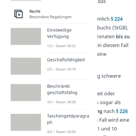
anzugreifen, erhöht sich das
Strafmaß. Im Fall einer
Recht
Besondere Regelungen
Körperverletzung
gilt nämlich
§ 224
Absatz 1
des Strafgesetzbuchs (StGB),
Einstweilige
der ein Strafmaß von 6 Monaten
bis zu
Verfügung
10 Jahren
vorsieht. Es ist in diesem Fall
1/5 – Dauer: 05:32
nicht möglich, alternativ eine
Geschäftsfähigkeit
Geldstrafe zu zahlen.
2/5 – Dauer: 03:18
Falls die Körperverletzung schwere
Schäden verursacht, also
Beschränkt
geschäftsfähig
beispielsweise für Blindheit oder
Lähmung sorgt, zählt das sogar als
3/5 – Dauer: 04:28
schwere Körperverletzung
nach
§ 226
Taschengeldparagra
Absatz 1 StGB.
In diesem Fall wird eine
ph
Freiheitsstrafe zwischen 1 und 10
4/5 – Dauer: 03:54