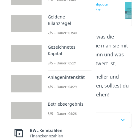
Fremdkapitalquote
einfach erklärt
Goldene
(00:12)
Bilanzregel
2/5 – Dauer: 03:40
Dieser Artikel erklärt dir, was die
Fremdkapitalquote ist, wie man sie mit
Gezeichnetes
Kapital
der Formel berechnen kann und was
der „angemessene“ Richtwert ist.
3/5 – Dauer: 05:21
Um das Thema noch schneller und
Anlagenintensität
anschaulicher zu verstehen, solltest du
4/5 – Dauer: 04:29
dir jetzt unser
Video
ansehen!
Betriebsergebnis
5/5 – Dauer: 04:26
Inhaltsübersicht
BWL Kennzahlen
Finanzkennzahlen