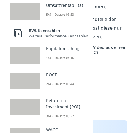
Umsatzrentabilität
ggü. beteiligten Unternehmen.
5/5 – Dauer: 03:53
Jetzt kannst du die Bestandteile der
Formel ermitteln und musst diese nur
BWL Kennzahlen
Weitere Performance-Kennzahlen
noch in die Formel einsetzen.
Studyflix vernetzt: Hier ein Video aus einem
Kapitalumschlag
anderen Bereich
1/4 – Dauer: 04:16
ROCE
2/4 – Dauer: 03:44
Return on
Investment (ROI)
3/4 – Dauer: 05:27
WACC