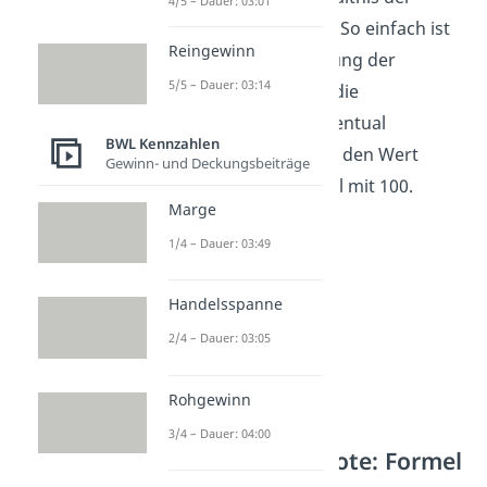
4/5 – Dauer: 03:01
beiden Bilanzpositionen. So einfach ist
Reingewinn
die rechnerische Ermittlung der
5/5 – Dauer: 03:14
Fremdkapitalquote. Um die
Fremdkapitalquote prozentual
BWL Kennzahlen
anzugeben multiplizierst den Wert
Gewinn- und Deckungsbeiträge
entsprechend der Formel mit 100.
Marge
1/4 – Dauer: 03:49
Handelsspanne
2/4 – Dauer: 03:05
Rohgewinn
3/4 – Dauer: 04:00
Beispiel für FK-Quote: Formel