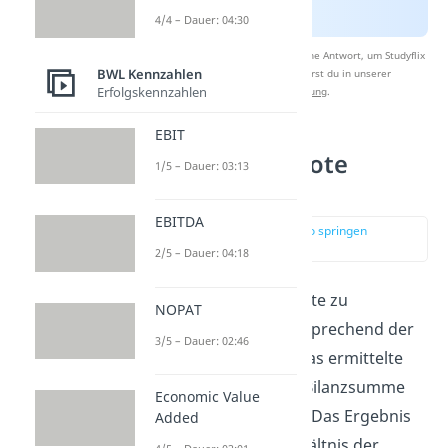
4/4 – Dauer: 04:30
Nach Beantwortung speichern wir deine Antwort, um Studyflix
BWL Kennzahlen
zu verbessern. Mehr dazu erfährst du in unserer
Erfolgskennzahlen
Datenschutzerklärung
.
EBIT
Fremdkapitalquote
1/5 – Dauer: 03:13
berechnen
EBITDA
zur Stelle im Video springen
(01:04)
2/5 – Dauer: 04:18
Um die Fremdkapitalquote zu
NOPAT
berechnen teilst du, entsprechend der
3/5 – Dauer: 02:46
obigen Formel einfach das ermittelte
Fremdkapital durch die Bilanzsumme
Economic Value
bzw. das Gesamtkapital. Das Ergebnis
Added
ist das prozentuale Verhältnis der