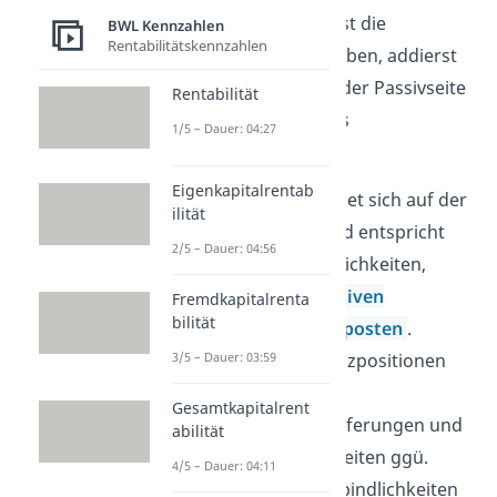
Passiv- und Aktivseite
. Ist die
BWL Kennzahlen
Rentabilitätskennzahlen
Bilanzsumme
nicht gegeben, addierst
du alle Bilanzpositionen der Passivseite
Rentabilität
und erhältst dadurch das
1/5 – Dauer: 04:27
Gesamtkapital.
Eigenkapitalrentab
Das
Fremdkapital
befindet sich auf der
ilität
Passivseite der Bilanz und entspricht
2/5 – Dauer: 04:56
der Summe von Verbindlichkeiten,
Rückstellungen und
passiven
Fremdkapitalrenta
bilität
Rechnungsabgrenzungsposten
.
3/5 – Dauer: 03:59
Besonders wichtige Bilanzpositionen
des Fremdkapitals sind
Gesamtkapitalrent
Verbindlichkeiten aus Lieferungen und
abilität
Leistungen, Verbindlichkeiten ggü.
4/5 – Dauer: 04:11
Kreditinstituten und Verbindlichkeiten