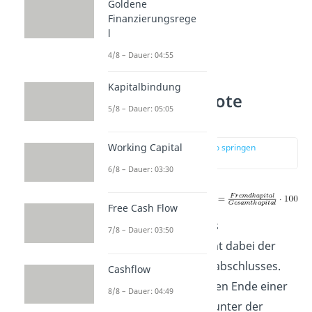
Goldene
Finanzierungsrege
l
4/8 – Dauer: 04:55
Kapitalbindung
Fremdkapitalquote
5/8 – Dauer: 05:05
Formel
Working Capital
zur Stelle im Video springen
(00:54)
6/8 – Dauer: 03:30
Free Cash Flow
Das
Gesamtkapital
eines
7/8 – Dauer: 03:50
Unternehmens entspricht dabei der
Bilanzsumme des Jahresabschlusses.
Cashflow
Dieser Wert ist am unteren Ende einer
8/8 – Dauer: 04:49
Bilanz zu finden, jeweils unter der