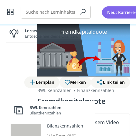
Suche
Neu: Karriere
Lernen lohnt sich!
Entdecke hier deine Chancen.
Lernplan
Merken
Link teilen
BWL Kennzahlen
Finanzkennzahlen
Fremdkapitalquote
BWL Kennzahlen
Bilanzkennzahlen
Wichtige Inhalte in diesem Video
Bilanzkennzahlen
1/5 – Dauer: 06:37