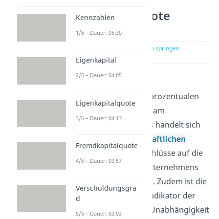
Fremdkapitalquote
Kennzahlen
einfach erklärt
1/6 – Dauer: 05:30
zur Stelle im Video springen
(00:12)
Eigenkapital
2/6 – Dauer: 04:05
Grundlegend gibt die
Fremdkapitalquote den prozentualen
Eigenkapitalquote
Anteil des Fremdkapitals am
3/6 – Dauer: 04:13
Gesamtkapital wieder. Es handelt sich
um eine
betriebswirtschaftlichen
Fremdkapitalquote
Kennzahl
mit der Rückschlüsse auf die
4/6 – Dauer: 03:57
Vermögenslage eines Unternehmens
gezogen werden können. Zudem ist die
Verschuldungsgra
FK-Quote ein wichtiger Indikator der
d
Kapitalstruktur und der Unabhängigkeit
5/6 – Dauer: 03:03