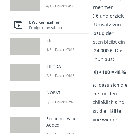
4/4 – Dauer: 04:30
T-Shirts
ergibt. Das Unternehmen
verkauft sie für jeweils 10 € und erzielt
BWL Kennzahlen
somit einen zusätzlichen Umsatz von
Erfolgskennzahlen
120.000 € im Jahr. Nach Abzug der
EBIT
Material- und Betriebskosten bleibt ein
zusätzlicher
Gewinn von 24.000 €
. Die
1/5 – Dauer: 03:13
ROI-Berechnung sieht so nun aus:
EBITDA
ROI = (24.000 € ÷ 50.000 €) ⦁ 100 = 48 %
2/5 – Dauer: 04:18
Ein ROI von 48 % bedeutet, dass sich die
NOPAT
Investition
in die Maschine für den
Hersteller
gelohnt
hat. Schließlich sind
3/5 – Dauer: 02:46
nach einem Jahr schon fast die Hälfte
Economic Value
der Kosten für die Maschine wieder
Added
beglichen.