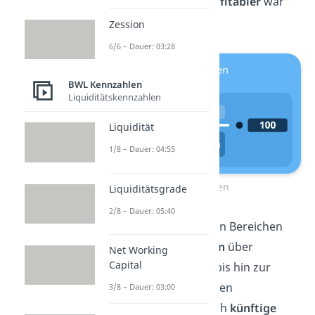
höher
der ROI, desto
profitabler
war
die Investition.
Zession
6/6 – Dauer: 03:28
BWL Kennzahlen
Liquiditätskennzahlen
Liquidität
1/8 – Dauer: 04:55
ROI berechnen
Liquiditätsgrade
2/8 – Dauer: 05:40
Der ROI lässt sich in vielen Bereichen
anwenden: von
Projekten
über
Net Working
Capital
Marketingmaßnahmen
bis hin zur
Bewertung eines gesamten
3/8 – Dauer: 03:00
Unternehmens. Aber auch
künftige