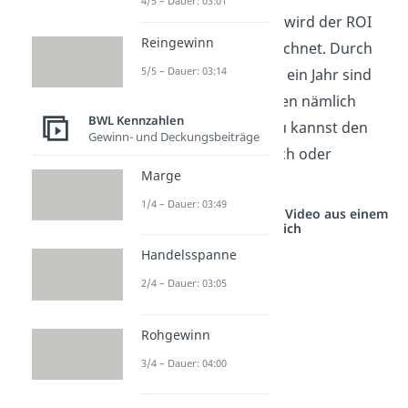
4/5 – Dauer: 03:01
Gut zu wissen:
Meistens wird der ROI
Reingewinn
auf
jährlicher Basis
berechnet. Durch
5/5 – Dauer: 03:14
die Standardisierung auf ein Jahr sind
verschiedene Investitionen nämlich
BWL Kennzahlen
leichter vergleichbar
. Du kannst den
Gewinn- und Deckungsbeiträge
ROI aber auch halbjährlich oder
Marge
monatlich berechnen.
1/4 – Dauer: 03:49
Studyflix vernetzt: Hier ein Video aus einem
anderen Bereich
Handelsspanne
2/4 – Dauer: 03:05
Rohgewinn
3/4 – Dauer: 04:00