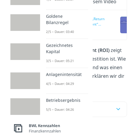
Wichtige Inhalte in diesem Video
Goldene
Was ist der „Return
Bilanzregel
on Investment“
(ROI)?
(00:12)
2/5 – Dauer: 03:40
Gezeichnetes
Der
Return on Investment (ROI)
zeigt
Kapital
dir, wie rentabel eine Investition ist. Wie
3/5 – Dauer: 05:21
du den ROI berechnest und was einen
Anlagenintensität
„guten“ ROI ausmacht, erklären wir dir
4/5 – Dauer: 04:29
hier und im
Video!
Betriebsergebnis
Inhaltsübersicht
5/5 – Dauer: 04:26
BWL Kennzahlen
Finanzkennzahlen