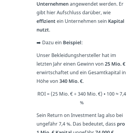
Unternehmen
angewendet werden. Er
gibt hier Aufschluss darüber, wie
effizient
ein Unternehmen sein
Kapital
nutzt
.
➡️ Dazu ein
Beispiel
:
Unser Bekleidungshersteller hat im
letzten Jahr einen Gewinn von
25 Mio. €
erwirtschaftet und ein Gesamtkapital in
Höhe von
340 Mio. €
.
ROI = (25 Mio. € ÷ 340 Mio. €) ⦁ 100 ≈ 7,4
%
Sein Return on Investment lag also bei
ungefähr 7,4 %. Das bedeutet, dass
pro
1 Mio. € Kapital
ungefähr
74.000 €