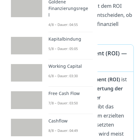
Goldene
Investitionen
können mit dem ROI
Finanzierungsrege
geplant werden, um zu entscheiden, ob
l
sich bestimmte Projekte finanziell
4/8 – Dauer: 04:55
lohnen würden.
Kapitalbindung
5/8 – Dauer: 05:05
Return on Investment (ROI) —
Definition
Working Capital
6/8 – Dauer: 03:30
Der
Return on Investment (ROI)
ist
eine Kennzahl zur
Bewertung der
Free Cash Flow
Wirtschaftlichkeit
einer
7/8 – Dauer: 03:50
Investition
. Er beschreibt das
Verhältnis zwischen dem erzielten
Cashflow
Gewinn und den eingesetzten
8/8 – Dauer: 04:49
Investitionskosten und wird meist