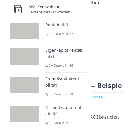
als Prozentsatz angegeben.
BWL Kennzahlen
Rentabilitätskennzahlen
Rentabilität
1/5 – Dauer: 04:27
Eigenkapitalrentab
ilität
2/5 – Dauer: 04:56
Fremdkapitalrenta
ROI berechnen — Beispiel
bilität
3/5 – Dauer: 03:59
zur Stelle im Video springen
(01:13)
Gesamtkapitalrent
abilität
Für die Berechnung des ROI brauchst
4/5 – Dauer: 04:11
du die
Formel
: