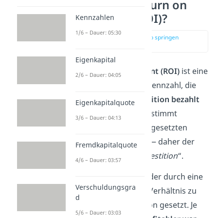
Was ist der „Return on
Investment“ (ROI)?
Kennzahlen
1/6 – Dauer: 05:30
zur Stelle im Video springen
(00:12)
Eigenkapital
Der
Return on Investment (ROI)
ist eine
2/6 – Dauer: 04:05
betriebswirtschaftliche Kennzahl, die
zeigt, ob sich eine
Investition bezahlt
Eigenkapitalquote
gemacht hat. Der ROI bestimmt
3/6 – Dauer: 04:13
nämlich, wie viel vom eingesetzten
Kapital „zurückkommt“ — daher der
Fremdkapitalquote
Name „
Rückkehr der Investition
“.
4/6 – Dauer: 03:57
Dafür wird der
Gewinn
, der durch eine
Verschuldungsgra
Investition entsteht, ins Verhältnis zu
d
den
Kosten
der Investition gesetzt. Je
5/6 – Dauer: 03:03