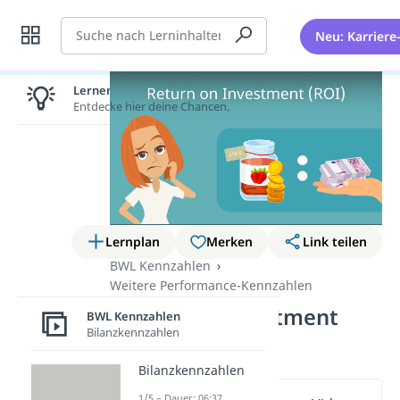
Suche
Neu: Karriere
Lernen lohnt sich!
Entdecke hier deine Chancen.
Lernplan
Merken
Link teilen
BWL Kennzahlen
Weitere Performance-Kennzahlen
Return on Investment
BWL Kennzahlen
Bilanzkennzahlen
(ROI)
Bilanzkennzahlen
1/5 – Dauer: 06:37