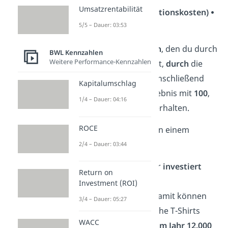
Umsatzrentabilität
ROI = (Gewinn ÷ Investitionskosten) ⦁
5/5 – Dauer: 03:53
100
Du teilst also den
Gewinn
, den du durch
BWL Kennzahlen
Weitere Performance-Kennzahlen
die Investition erzielt hast,
durch
die
Kosten
der Investition. Anschließend
Kapitalumschlag
multiplizierst du das Ergebnis mit
100
,
1/4 – Dauer: 04:16
um den
Prozentsatz
zu erhalten.
ROCE
➡️ Schauen wir uns das an einem
Beispiel
an:
2/4 – Dauer: 03:44
Ein Bekleidungshersteller
investiert
Return on
50.000 €
in eine neue
Investment (ROI)
Produktionsmaschine. Damit können
3/4 – Dauer: 05:27
monatlich 1.000 zusätzliche T-Shirts
WACC
produziert werden, was
im Jahr 12.000