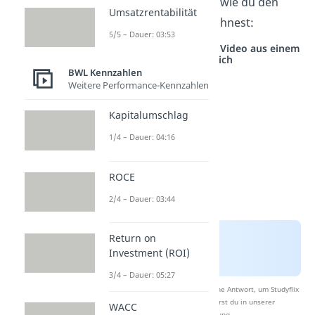
Schauen wir uns nun an, wie du den
Umsatzrentabilität
Rohgewinn I und II berechnest:
5/5 – Dauer: 03:53
Studyflix vernetzt: Hier ein Video aus einem
anderen Bereich
BWL Kennzahlen
Weitere Performance-Kennzahlen
Kapitalumschlag
1/4 – Dauer: 04:16
ROCE
2/4 – Dauer: 03:44
Return on
Investment (ROI)
3/4 – Dauer: 05:27
Nach Beantwortung speichern wir deine Antwort, um Studyflix
zu verbessern. Mehr dazu erfährst du in unserer
WACC
Datenschutzerklärung
.