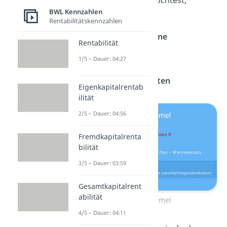
Rohgewinn ermitteln
möchtest,
BWL Kennzahlen
benötigst du:
Rentabilitätskennzahlen
den
Nettoumsatz ohne
Rentabilität
Mehrwertsteuer
1/5 – Dauer: 04:27
den
Wareneinsatz
die
Warenbezugskosten
Eigenkapitalrentab
ilität
2/5 – Dauer: 04:56
Fremdkapitalrenta
bilität
3/5 – Dauer: 03:59
Gesamtkapitalrent
abilität
Rohgewinn Formel
4/5 – Dauer: 04:11