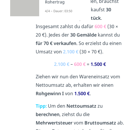
deine Kunstwerke zu malen, brauchst
Rohertrag
du große Leinwände. Du kaufst
30
4/4 – Dauer: 03:50
Leinwände
für
20 € pro Stück
.
Insgesamt zahlst du dafür
600 €
(30 ×
20 €). Jedes der
30 Gemälde
kannst du
für 70 € verkaufen
. So erzielst du einen
Umsatz von
2.100 €
(30 × 70 €).
2.100 €
–
600 €
=
1.500 €
Ziehen wir nun den Wareneinsatz vom
Nettoumsatz ab, erhalten wir einen
Rohgewinn I
von
1.500 €
.
Tipp:
Um den
Nettoumsatz
zu
berechnen
, ziehst du die
Mehrwertsteuer
vom
Bruttoumsatz
ab.