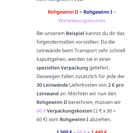
Rohgewinn II
=
Rohgewinn I
–
Warenbezugskosten
Bei unserem
Beispiel
kannst du dir das
folgendermaßen vorstellen: Da die
Leinwände beim Transport sehr schnell
kaputtgehen, werden sie in einer
speziellen Verpackung
geliefert.
Deswegen fallen zusätzlich für jede der
30 Leinwände
Lieferkosten von
2 € pro
Leinwand
an. Möchten wir nun den
Rohgewinn II
berechnen, müssen wir
60 €
Verpackungskosten
(2 € x 30 =
60 €) vom
Rohgewinn I
abziehen.
1.500 €
–
60 €
=
1.440 €