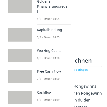
Goldene
Finanzierungsrege
l
4/8 – Dauer: 04:55
Kapitalbindung
5/8 – Dauer: 05:05
Working Capital
6/8 – Dauer: 03:30
Rohgewinn berechnen
zur Stelle im Video springen
Free Cash Flow
(00:53)
7/8 – Dauer: 03:50
Bei der
Berechnung
des Rohgewinns
Cashflow
unterscheidest du zwischen
Rohgewinn
I
und
Rohgewinn II
. Wenn du den
8/8 – Dauer: 04:49