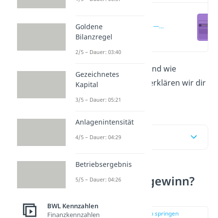
Was ist der
Goldene
Rohgewinn? —
Definition
Bilanzregel
(00:11)
2/5 – Dauer: 03:40
Was ist der
Rohgewinn
und wie
Gezeichnetes
berechnest du ihn? Das erklären wir dir
Kapital
hier und im
Video!
3/5 – Dauer: 05:21
Anlagenintensität
Inhaltsübersicht
4/5 – Dauer: 04:29
Betriebsergebnis
Was ist der Rohgewinn?
5/5 – Dauer: 04:26
— Definition
BWL Kennzahlen
zur Stelle im Video springen
Finanzkennzahlen