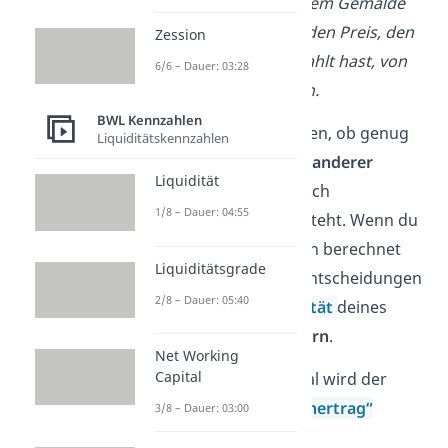
Geld du wirklich mit diesem Gemälde
verdient hast, musst du den Preis, den
Zession
du für die Leinwand gezahlt hast, von
6/6 – Dauer: 03:28
deinem Umsatz abziehen.
BWL Kennzahlen
So kannst du herausfinden, ob genug
Liquiditätskennzahlen
Gewinn
für die
Deckung anderer
Liquidität
Kosten
bleibt oder ob noch
1/8 – Dauer: 04:55
Optimierungsbedarf besteht. Wenn du
weißt, wie der Rohgewinn berechnet
Liquiditätsgrade
wird, kannst du gezielt Entscheidungen
2/8 – Dauer: 05:40
treffen, um die
Rentabilität
deines
Unternehmens zu
steigern
.
Net Working
Capital
Gut zu wissen:
Manchmal wird der
Rohgewinn
auch als „
Rohertrag
“
3/8 – Dauer: 03:00
bezeichnet.