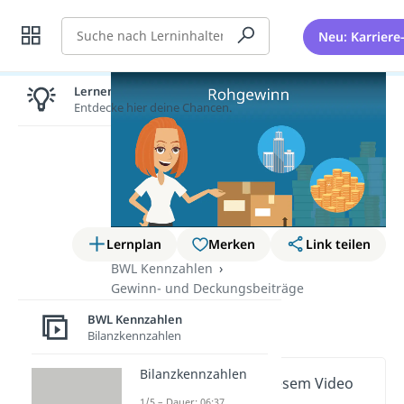
Suche
Neu: Karriere
Lernen lohnt sich!
Entdecke hier deine Chancen.
Lernplan
Merken
Link teilen
BWL Kennzahlen
Gewinn- und Deckungsbeiträge
Rohgewinn
BWL Kennzahlen
Bilanzkennzahlen
Bilanzkennzahlen
Wichtige Inhalte in diesem Video
1/5 – Dauer: 06:37