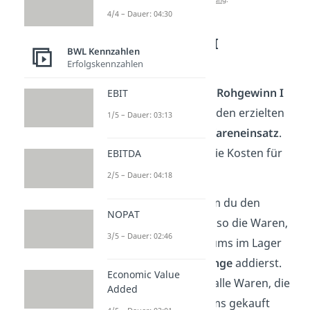
4/4 – Dauer: 04:30
Rohgewinn Stufe I
BWL Kennzahlen
berechnen
Erfolgskennzahlen
Für die Berechnung vom
Rohgewinn I
EBIT
brauchst du erstmal nur den erzielten
1/5 – Dauer: 03:13
Nettoumsatz
und den
Wareneinsatz
.
Der
Wareneinsatz
sind die Kosten für
EBITDA
die eingekaufte Ware.
2/5 – Dauer: 04:18
Du berechnest ihn, indem du den
NOPAT
Lageranfangsbestand
, also die Waren,
3/5 – Dauer: 02:46
die zu Beginn des Zeitraums im Lager
sind und die
Warenzugänge
addierst.
Economic Value
Die Warenzugänge sind alle Waren, die
Added
du während des Zeitraums gekauft