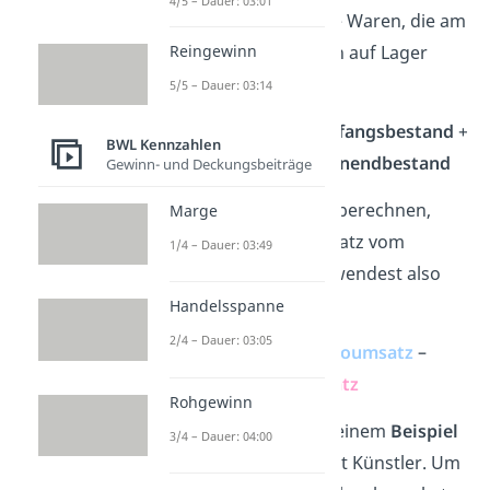
4/5 – Dauer: 03:01
hast. Davon ziehst du die Waren, die am
Reingewinn
Ende des Zeitraums noch auf Lager
sind, ab.
5/5 – Dauer: 03:14
Wareneinsatz
=
Lageranfangsbestand
+
BWL Kennzahlen
Warenzugänge
–
Warenendbestand
Gewinn- und Deckungsbeiträge
Um den Rohgewinn I zu berechnen,
Marge
ziehst du den Wareneinsatz vom
1/4 – Dauer: 03:49
Nettoumsatz ab. Du verwendest also
folgende Formel:
Handelsspanne
2/4 – Dauer: 03:05
Rohgewinn I
=
Nettoumsatz
–
Wareneinsatz
Rohgewinn
Schauen wir uns das an einem
Beispiel
3/4 – Dauer: 04:00
an. Angenommen, du bist Künstler. Um