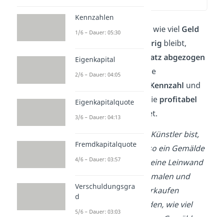
(00:11)
Kennzahlen
Der
Rohgewinn
zeigt dir, wie viel
Geld
1/6 – Dauer: 05:30
von deinen Umsätzen
übrig
bleibt,
nachdem der
Wareneinsatz
abgezogen
Eigenkapital
wurde. Er ist eine wichtige
2/6 – Dauer: 04:05
betriebswirtschaftliche Kennzahl
und
hilft dir einzuschätzen, wie
profitabel
Eigenkapitalquote
ein Unternehmen arbeitet.
3/6 – Dauer: 04:13
➡️
Beispiel:
Wenn du ein Künstler bist,
Fremdkapitalquote
kannst du nicht einfach so ein Gemälde
4/6 – Dauer: 03:57
malen. Du musst vorher eine Leinwand
kaufen, damit du darauf malen und
Verschuldungsgra
danach dein Gemälde verkaufen
d
kannst. Um herauszufinden, wie viel
5/6 – Dauer: 03:03