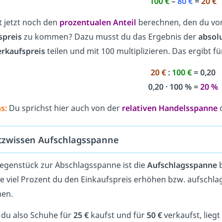
100 €
–
80 €
=
20 €
t jetzt noch den
prozentualen Anteil
berechnen, den du v
spreis
zu kommen? Dazu musst du das Ergebnis der
absol
rkaufspreis
teilen und mit 100 multiplizieren. Das ergibt 
20 €
:
100 €
= 0,20
0,20 · 100 % =
20 %
s:
Du sprichst hier auch von der
relativen Handelsspanne
o
tzwissen Aufschlagsspanne
egenstück zur Abschlagsspanne ist die
Aufschlagsspanne
e viel Prozent du den Einkaufspreis erhöhen bzw. aufschla
en.
du also Schuhe für
25 €
kaufst und für
50 €
verkaufst, lieg