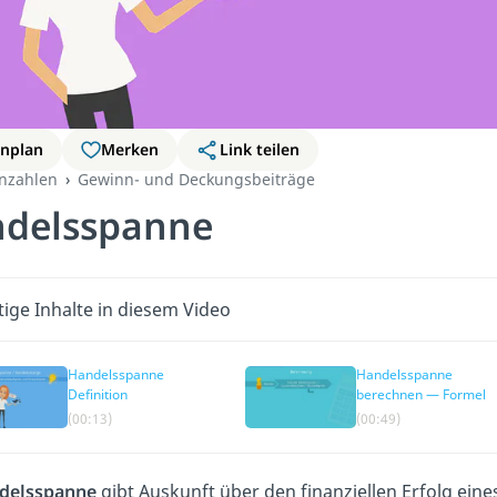
rnplan
Merken
Link teilen
nzahlen
Gewinn- und Deckungsbeiträge
delsspanne
ige Inhalte in diesem Video
Handelsspanne
Handelsspanne
Definition
berechnen — Formel
(00:13)
(00:49)
delsspanne
gibt Auskunft über den finanziellen Erfolg ei