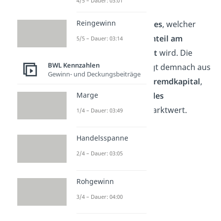
4/5 – Dauer: 03:01
des Eigen- und
Reingewinn
Fremdkapitalkostensatzes
, welcher
anschließend mit dem
Anteil am
5/5 – Dauer: 03:14
Gesamtkapital gewichtet
wird. Die
BWL Kennzahlen
WACC Berechnung erfolgt demnach aus
Gewinn- und Deckungsbeiträge
einem
Zinssatz auf das Fremdkapital
,
Marge
sowie einer
Verzinsung des
Eigenkapitals
auf den Marktwert.
1/4 – Dauer: 03:49
Handelsspanne
2/4 – Dauer: 03:05
Rohgewinn
3/4 – Dauer: 04:00