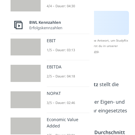
4/4 – Dauer: 04:30
BWL Kennzahlen
Erfolgskennzahlen
EBIT
Nach Beantwortung speichern wir deine Antwort, um Studyflix
zu verbessern. Mehr dazu erfährst du in unserer
1/5 – Dauer: 03:13
Datenschutzerklärung
.
EBITDA
Kapitalkostensatz
2/5 – Dauer: 04:18
Der
Kapitalkostenzinssatz
stellt die
durchschnittlichen
NOPAT
Verzinsungsansprüche
der Eigen- und
3/5 – Dauer: 02:46
Fremdkapitalgeber auf ihr eingesetztes
Kapital dar.
Economic Value
Added
Der WACC ergibt sich als
Durchschnitt