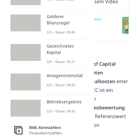
Wichtige Inhalte in diesem Video
Goldene
WACC Definition
Bilanzregel
(00:12)
2/5 – Dauer: 03:40
Gezeichnetes
Kapital
3/5 – Dauer: 05:21
Weighted Average Cost of Capital
(WACC)
sind die
gewichteten
Anlagenintensität
durchschnittlichen Kapitalkosten
einer
4/5 – Dauer: 04:29
Unternehmung. Der WACC ist ein
wertvolles Instrument zur
Betriebsergebnis
Unternehmens-
und
Risikobewertung
5/5 – Dauer: 04:26
und dient gleichzeitig als Referenzwert
für die
Mindestrendite
von
BWL Kennzahlen
Finanzkennzahlen
Investitionsprojekten.