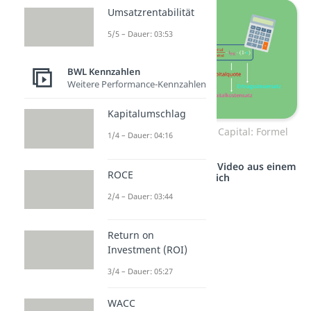
Umsatzrentabilität
5/5 – Dauer: 03:53
BWL Kennzahlen
Weitere Performance-Kennzahlen
Kapitalumschlag
Weighted Average Cost of Capital: Formel
1/4 – Dauer: 04:16
Studyflix vernetzt: Hier ein Video aus einem
ROCE
anderen Bereich
2/4 – Dauer: 03:44
Return on
Investment (ROI)
3/4 – Dauer: 05:27
WACC