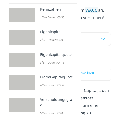
Kennzahlen
Schau dir unser Video zum
WACC
an,
um das Thema perfekt zu verstehen!
1/6 – Dauer: 05:30
Eigenkapital
Inhaltsübersicht
2/6 – Dauer: 04:05
Eigenkapitalquote
WACC Definition
3/6 – Dauer: 04:13
zur Stelle im Video springen
(00:12)
Fremdkapitalquote
4/6 – Dauer: 03:57
Weighted Average Cost of Capital, auch
gewichteter Kapitalkostensatz
Verschuldungsgra
genannt, wird berechnet, um eine
d
marktgerechte Verzinsung
zu
5/6 – Dauer: 03:03