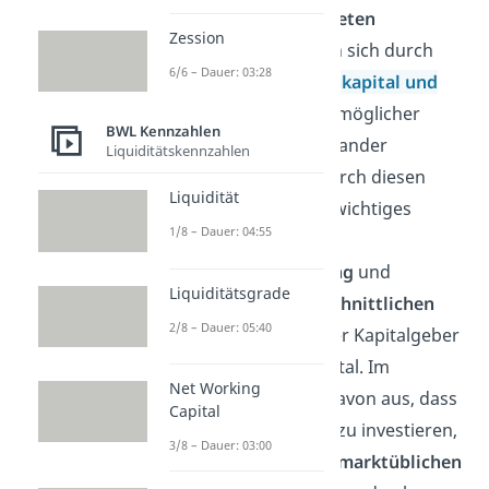
ermitteln. Diese
gewichteten
Zession
Kapitalkosten
errechnen sich durch
6/6 – Dauer: 03:28
eine
Formel
, in der
Eigenkapital und
Fremdkapital
abzüglich möglicher
BWL Kennzahlen
Steuervorteile
gegeneinander
Liquiditätskennzahlen
aufgewogen werden. Durch diesen
Liquidität
Schritt ist der WACC ein wichtiges
1/8 – Dauer: 04:55
Verfahren zur
Unternehmensbewertung
und
Liquiditätsgrade
verdeutlicht den
durchschnittlichen
2/8 – Dauer: 05:40
Verzinsungsanspruch
der Kapitalgeber
auf ihr eingesetztes Kapital. Im
Net Working
Allgemeinen geht man davon aus, dass
Capital
das
Risiko
in ein Projekt zu investieren,
3/8 – Dauer: 03:00
durch den Vergleich mit
marktüblichen