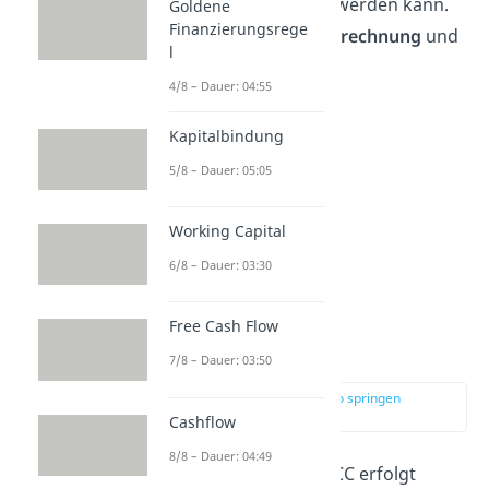
Zinssätzen
abgeschätzt werden kann.
Goldene
Finanzierungsrege
Dies erfolgt durch die
Berechnung
und
l
Betrachtung des WACC.
4/8 – Dauer: 04:55
Kapitalbindung
5/8 – Dauer: 05:05
Working Capital
6/8 – Dauer: 03:30
Free Cash Flow
WACC Formel
7/8 – Dauer: 03:50
zur Stelle im Video springen
(01:12)
Cashflow
8/8 – Dauer: 04:49
Die Berechnung des WACC erfolgt