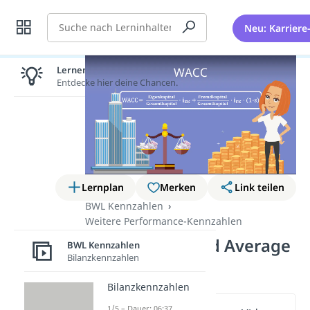
Suche
Neu: Karriere
Lernen lohnt sich!
Entdecke hier deine Chancen.
Lernplan
Merken
Link teilen
BWL Kennzahlen
Weitere Performance-Kennzahlen
WACC (Weighted Average
BWL Kennzahlen
Bilanzkennzahlen
Cost of Capital)
Bilanzkennzahlen
1/5 – Dauer: 06:37