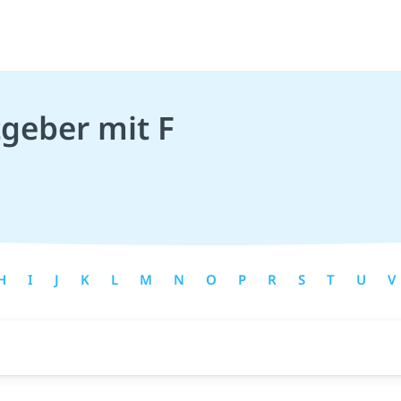
tgeber mit F
H
I
J
K
L
M
N
O
P
R
S
T
U
V