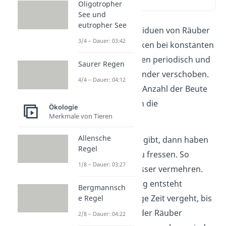
(00:56)
Oligotropher
See und
eutropher See
Die Anzahl an Individuen von Räuber
3/4 – Dauer: 03:42
und Beute schwanken bei konstanten
Umweltbedingungen periodisch und
Saurer Regen
sind zeitlich zueinander verschoben.
4/4 – Dauer: 04:12
Zuerst erreicht die Anzahl der Beute
ihr Maximum, dann die
Ökologie
Merkmale von Tieren
Räuberpopulation.
Allensche
Wenn es viel Beute gibt, dann haben
Regel
die Räuber mehr zu fressen. So
1/8 – Dauer: 03:27
können sie sich besser vermehren.
Die Zeitverzögerung entsteht
Bergmannsch
dadurch, dass einige Zeit vergeht, bis
e Regel
die Nachkommen der Räuber
2/8 – Dauer: 04:22