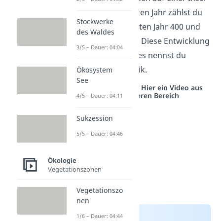
betrachten. Im ersten Jahr zählst du
Stockwerke
200 Hasen, im zweiten Jahr 400 und
des Waldes
im dritten Jahr 300. Diese Entwicklung
3/5 – Dauer: 04:04
des Hasenbestandes nennst du
Populationsdynamik.
Ökosystem
See
Studyflix vernetzt: Hier ein Video aus
einem anderen Bereich
4/5 – Dauer: 04:11
Sukzession
5/5 – Dauer: 04:46
Ökologie
Vegetationszonen
Vegetationszo
nen
1/6 – Dauer: 04:44