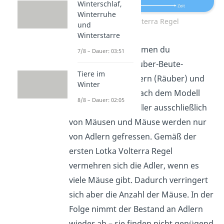
Winterschlaf,
Winterruhe
1. Lotka Volterra Regel
und
Winterstarre
Beispiel:
Angenommen du
7/8 – Dauer: 03:51
betrachtest die Räuber-Beute-
Tiere im
Beziehung von Adlern (Räuber) und
Winter
Mäusen (Beute). Nach dem Modell
8/8 – Dauer: 02:05
ernährt sich der Adler ausschließlich
von Mäusen und Mäuse werden nur
von Adlern gefressen. Gemäß der
ersten Lotka Volterra Regel
vermehren sich die Adler, wenn es
viele Mäuse gibt. Dadurch verringert
sich aber die Anzahl der Mäuse. In der
Folge nimmt der Bestand an Adlern
wieder ab – sie finden nicht genügend