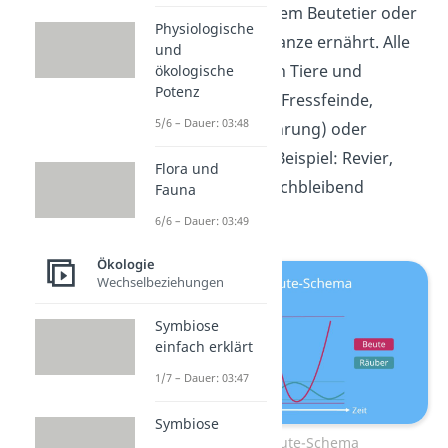
sich von genau einem Beutetier oder
Physiologische
von einer Beutepflanze ernährt. Alle
und
anderen möglichen Tiere und
ökologische
Potenz
Pflanzen (Beispiel: Fressfeinde,
5/6 – Dauer: 03:48
Konkurrenten, Nahrung) oder
Umwelteinflüsse (Beispiel: Revier,
Flora und
Klima) wird als gleichbleibend
Fauna
angenommen.
6/6 – Dauer: 03:49
Ökologie
Wechselbeziehungen
Symbiose
einfach erklärt
1/7 – Dauer: 03:47
Symbiose
Räuber-Beute-Schema