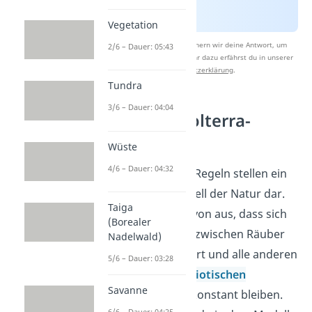
Vegetation
Nach Beantwortung speichern wir deine Antwort, um
2/6 – Dauer: 05:43
Studyflix zu verbessern. Mehr dazu erfährst du in unserer
Datenschutzerklärung
.
Tundra
3/6 – Dauer: 04:04
Die Lotka-Volterra-
Regeln
Wüste
4/6 – Dauer: 04:32
Die Lotka Volterra Regeln stellen ein
vereinfachtes Modell der Natur dar.
Taiga
Du gehst dabei davon aus, dass sich
(Borealer
nur die Beziehung zwischen Räuber
Nadelwald)
und Beute verändert und alle anderen
5/6 – Dauer: 03:28
biotischen
und
abiotischen
Savanne
Umweltfaktoren
konstant bleiben.
6/6 – Dauer: 04:25