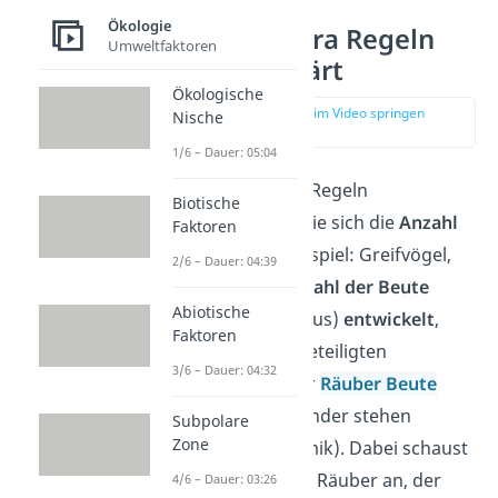
Ökologie
Lotka Volterra Regeln
Umweltfaktoren
einfach erklärt
Ökologische
zur Stelle im Video springen
Nische
(00:17)
1/6 – Dauer: 05:04
Die Lotka Volterra Regeln
Biotische
prognostizieren, wie sich die
Anzahl
Faktoren
eines Räubers
(Beispiel: Greifvögel,
2/6 – Dauer: 04:39
Fuchs) und die
Anzahl der Beute
Abiotische
(Beispiel: Hase, Maus)
entwickelt
,
Faktoren
wenn die beiden beteiligten
3/6 – Dauer: 04:32
Lebewesen in einer
Räuber Beute
Beziehung
zueinander stehen
Subpolare
Zone
(Populationsdynamik). Dabei schaust
du dir genau einen Räuber an, der
4/6 – Dauer: 03:26