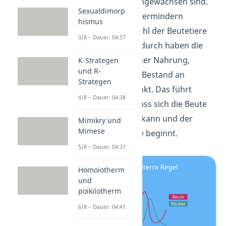
geboren und herangewachsen sind.
Sexualdimorp
Die vielen Räuber vermindern
hismus
wiederum die Anzahl der Beutetiere
3/8 – Dauer: 04:57
oder -pflanzen. Dadurch haben die
Räuber auch weniger Nahrung,
K-Strategen
und R-
wodurch auch der Bestand an
Strategen
Räubern wieder sinkt. Das führt
4/8 – Dauer: 04:38
schließlich dazu, dass sich die Beute
wieder ausbreiten kann und der
Mimikry und
Mimese
Kreislauf von vorne beginnt.
5/8 – Dauer: 04:37
Homoiotherm
und
poikilotherm
6/8 – Dauer: 04:41