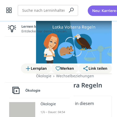
Suche
Neu: Karriere
Lernen lohnt sich!
Entdecke hier deine Chancen.
Lernplan
Merken
Link teilen
Ökologie
Wechselbeziehungen
Lotka Volterra Regeln
Ökologie
Wichtige Inhalte in diesem
Ökologie
Video
1/6 – Dauer: 04:54