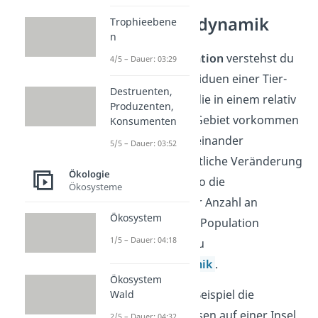
Populationsdynamik
Trophieebene
n
Unter einer
Population
verstehst du
4/5 – Dauer: 03:29
die Anzahl an Individuen einer Tier-
Destruenten,
oder Pflanzenart, die in einem relativ
Produzenten,
abgeschlossenen Gebiet vorkommen
Konsumenten
und die sich untereinander
5/5 – Dauer: 03:52
vermehren. Die zeitliche Veränderung
Ökologie
der Population, also die
Ökosysteme
Schwankungen der Anzahl an
Ökosystem
Individuen, die zur Population
1/5 – Dauer: 04:18
gehören, nennst du
Populationsdynamik
.
Ökosystem
Du könntest zum Beispiel die
Wald
Population von Hasen auf einer Insel
2/5 – Dauer: 04:32