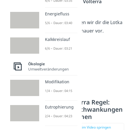
4/6 – Dauer: 03:35
Mathematiker
Vito Volterra
formuliert.
Energiefluss
Im Folgenden stellen wir dir die Lotka
5/6 – Dauer: 03:40
Volterra Regeln genauer vor.
Kalkkreislauf
6/6 – Dauer: 03:21
Ökologie
Umweltveränderungen
Modifikation
1/4 – Dauer: 04:15
1. Lotka Volterra Regel:
Eutrophierung
Periodische Schwankungen
der Populationen
2/4 – Dauer: 04:23
zur Stelle im Video springen