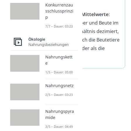
Konkurrenzau
Mittelwert
sschlussprinzi
Störung der Mittelwerte
:
p
Werden Räuber und Beute im
7/7 – Dauer: 03:23
gleichen Verhältnis dezimiert,
vermehren sich die Beutetiere
Ökologie
Nahrungsbeziehungen
schneller wieder als die
Räuber.
Nahrungskett
e
1/5 – Dauer: 05:00
Nahrungsnetz
2/5 – Dauer: 03:23
Nahrungspyra
mide
3/5 – Dauer: 04:49