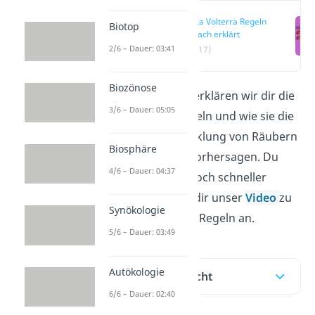
Lotka Volterra Regeln
Biotop
einfach erklärt
2/6 – Dauer: 03:41
(00:17)
Biozönose
In diesem Beitrag erklären wir dir die
3/6 – Dauer: 05:05
Lotka Volterra Regeln und wie sie die
Populationsentwicklung von Räubern
Biosphäre
und deren Beute vorhersagen. Du
4/6 – Dauer: 04:37
willst das Thema noch schneller
verstehen? Schau dir unser
Video
zu
Synökologie
den Lotka Volterra Regeln an.
5/6 – Dauer: 03:49
Autökologie
Inhaltsübersicht
6/6 – Dauer: 02:40