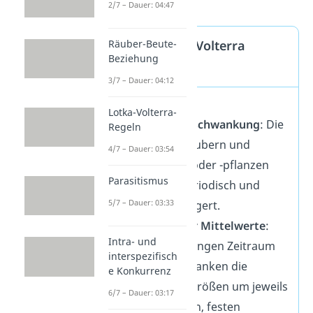
2/7 – Dauer: 04:47
Die drei Lotka Volterra
Räuber-Beute-
Beziehung
Regeln
3/7 – Dauer: 04:12
Periodische
Lotka-Volterra-
Populationsschwankung
: Die
Regeln
Anzahl an Räubern und
4/7 – Dauer: 03:54
Beutetieren oder -pflanzen
Parasitismus
schwankt periodisch und
5/7 – Dauer: 03:33
phasenverzögert.
Konstanz der Mittelwerte
:
Intra- und
Über einen langen Zeitraum
interspezifisch
hinweg schwanken die
e Konkurrenz
Populationsgrößen um jeweils
6/7 – Dauer: 03:17
einen eigenen, festen