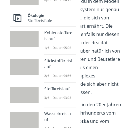
Außerdem nimmst du in dem Modell
an, dass es im Ökosystem nur genau
Ökologie
eine Räuberart gibt, die sich von
Stoffkreisläufe
genau einer Beuteart ernährt. Die
Kohlenstoffkre
Beute selbst hat ebenfalls nur diesen
islauf
einen Fressfeind. In der Realität
1/6 – Dauer: 05:02
ernährt sich ein Räuber natürlich von
mehreren Beutearten und Beutetiere
Stickstoffkreisl
auf
haben auch mehr als einen
Fressfeind. Ein komplexes
2/6 – Dauer: 04:56
Nahrungsnetz würde sich aber nicht
Stoffkreislauf
mehr berechnen lassen.
3/6 – Dauer: 03:25
Die Regeln wurden in den 20er Jahren
des zwanzigsten Jahrhunderts vom
Wasserkreisla
uf
Chemiker
Alfred Lotka
und vom