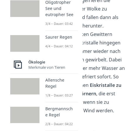
Temperaturen gefrieren die
Oligotropher
Tröpfchen in der Wolke zu
See und
eutropher See
Eiskristallen und fallen dann als
3/4 – Dauer: 03:42
Schneeflocken
herunter.
Hagel:
Bei starken Gewittern
Saurer Regen
werden die Eiskristalle hingegen
4/4 – Dauer: 04:12
in der Wolke immer wieder nach
oben und unten gewirbelt. Dabei
Ökologie
Merkmale von Tieren
lagert sich immer mehr Wasser an
ihnen an und gefriert sofort. So
Allensche
werden die feinen
Eiskristalle zu
Regel
harten Hagelkörnern
, die erst
1/8 – Dauer: 03:27
herunterfallen, wenn sie zu
Bergmannsch
schwer für den Wind werden.
e Regel
2/8 – Dauer: 04:22