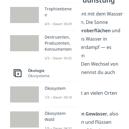
Schritt 1: Verdunstung
Trophieebene
Der Kreislauf beginnt mit dem Wasser
n
in Seen und Meeren. Die Sonne
4/5 – Dauer: 03:29
erwärmt die
Wasseroberflächen
und
Destruenten,
verwandelt flüssiges Wasser in
Produzenten,
gasförmigen Wasserdampf — es
Konsumenten
wechselt also seinen
5/5 – Dauer: 03:52
Aggregatzustand.
Den Wechsel von
Ökologie
flüssig zu gasförig nennst du auch
Ökosysteme
Verdunstung
.
Ökosystem
Verdunstung findet an vielen Orten
1/5 – Dauer: 04:18
statt:
Ökosystem
auf dem
offenen Gewässer
, also
Wald
im Meer, in Seen und Flüssen
2/5 – Dauer: 04:32