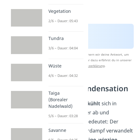
Vegetation
2/6 – Dauer: 05:43
Tundra
3/6 – Dauer: 04:04
Nach Beantwortung speichern wir deine Antwort, um
Studyflix zu verbessern. Mehr dazu erfährst du in unserer
Wüste
Datenschutzerklärung
.
4/6 – Dauer: 04:32
Schritt 2: Kondensation
Taiga
(Borealer
Der Wasserdampf
kühlt
sich in
Nadelwald)
großer Höhe wieder ab und
5/6 – Dauer: 03:28
kondensiert
. Das bedeutet: Der
Savanne
gasförmige Wasserdampf verwandelt
sich zurück in
flüssige, winzige
6/6 – Dauer: 04:25