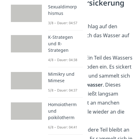
Schritt 4: Versickerung
Sexualdimorp
und Abfluss
hismus
3/8 – Dauer: 04:57
Wenn der Niederschlag auf den
Boden trifft, teilt sich das Wasser auf
K-Strategen
und R-
zwei Wege
auf:
Strategen
Versickerung:
Ein Teil des Wassers
4/8 – Dauer: 04:38
dringt in den Boden ein. Es sickert
Mimikry und
tief nach unten und sammelt sich
Mimese
dort als
Grundwasser
. Dieses
5/8 – Dauer: 04:37
Grundwasser fließt langsam
weiter oder tritt an manchen
Homoiotherm
und
Stellen als Quelle wieder an die
poikilotherm
Oberfläche.
6/8 – Dauer: 04:41
Abfluss:
Der andere Teil bleibt an
der Oberfläche. Er sammelt sich in