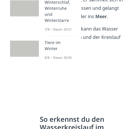
Winterschlaf,
Bächen und Flüssen und gelangt
Winterruhe
und
schließlich wieder ins
Meer
.
Winterstarre
An der Oberfläche kann das Wasser
7/8 – Dauer: 03:51
wieder verdunsten
und der Kreislauf
Tiere im
beginnt von vorne.
Winter
8/8 – Dauer: 02:05
So erkennst du den
Wasserkreislauf im