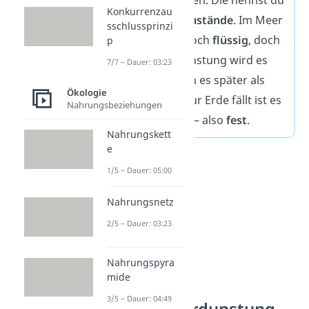
Konkurrenzau
auch
Aggregatzustände
. Im Meer
sschlussprinzi
ist das Wasser noch
flüssig
, doch
p
durch die Verdunstung wird es
7/7 – Dauer: 03:23
gasförmig
. Wenn es später als
Ökologie
Schnee wieder zur Erde fällt ist es
Nahrungsbeziehungen
sogar gefroren — also
fest
.
Nahrungskett
e
1/5 – Dauer: 05:00
Nahrungsnetz
2/5 – Dauer: 03:23
Nahrungspyra
mide
3/5 – Dauer: 04:49