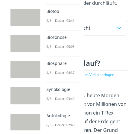
Wasser immer wieder durchläuft.
Biotop
2/6 – Dauer: 03:41
Inhaltsübersicht
Biozönose
3/6 – Dauer: 05:05
Was ist der
Wasserkreislauf?
Biosphäre
4/6 – Dauer: 04:37
zur Stelle im Video springen
(00:10)
Synökologie
Das Wasser, das du heute Morgen
5/6 – Dauer: 03:49
getrunken hast, hat vor Millionen von
Jahren vielleicht schon ein T-Rex
Autökologie
geschlürft. Denn auf der Erde geht
6/6 – Dauer: 02:40
kein Tropfen verloren
. Der Grund