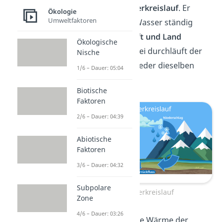
dafür ist der
Wasserkreislauf
. Er
Ökologie
Umweltfaktoren
sorgt dafür, dass Wasser ständig
zwischen Meer, Luft und Land
Ökologische
unterwegs ist. Dabei durchläuft der
Nische
Kreislauf immer wieder dieselben
1/6 – Dauer: 05:04
Schritte:
Biotische
Faktoren
2/6 – Dauer: 04:39
Abiotische
Faktoren
3/6 – Dauer: 04:32
Subpolare
Der Wasserkreislauf
Zone
4/6 – Dauer: 03:26
☀️ Verdunstung:
Die Wärme der