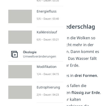
4/6 – Dauer: 03:35
Energiefluss
5/6 – Dauer: 03:40
Schritt 3: Niederschlag
Kalkkreislauf
Irgendwann werden die Wolken so
6/6 – Dauer: 03:21
schwer, dass sie nicht mehr in der
Luft bleiben können. Dann kommt es
Ökologie
Umweltveränderungen
zum
Wolkenbruch
: Das Wasser fällt
als Niederschlag zur Erde.
Modifikation
1/4 – Dauer: 04:15
Niederschlag gibt es in
drei Formen
.
Regen
: Meistens
fallen die
Eutrophierung
Wassertröpfchen
flüssig zur
Erde
.
2/4 – Dauer: 04:23
Schnee
: Bei sehr kalten