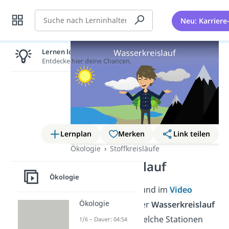
Suche
Neu: Karriere
Lernen lohnt sich!
Entdecke hier deine Chancen.
Lernplan
Merken
Link teilen
Ökologie
Stoffkreisläufe
Wasserkreislauf
Ökologie
In diesem Beitrag und im
Video
Ökologie
erfährst du, wie der
Wasserkreislauf
funktioniert und welche Stationen
1/6 – Dauer: 04:54