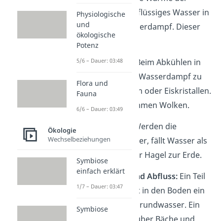
Sonne verwandelt flüssiges Wasser in
Physiologische
und
unsichtbaren Wasserdampf. Dieser
ökologische
steigt in die Luft.
Potenz
5/6 – Dauer: 03:48
☁️ Kondensation:
Beim Abkühlen in
der Höhe wird der Wasserdampf zu
Flora und
winzigen Tröpfchen oder Eiskristallen.
Fauna
Diese bilden zusammen Wolken.
6/6 – Dauer: 03:49
🌧️ Niederschlag:
Werden die
Ökologie
Wechselbeziehungen
Tröpfchen zu schwer, fällt Wasser als
Regen, Schnee oder Hagel zur Erde.
Symbiose
einfach erklärt
🛶 Versickerung und Abfluss:
Ein Teil
1/7 – Dauer: 03:47
des Wassers dringt in den Boden ein
und gelangt zum Grundwasser. Ein
Symbiose
anderer Teil fließt über Bäche und