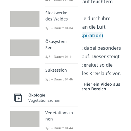
in
Pfützen
und auf
feuchtem
Boden
Stockwerke
aus
Pflanzen
, die durch ihre
des Waldes
Blätter Wasser an die Luft
3/5 – Dauer: 04:04
abgeben
(Transpiration)
Ökosystem
See
Warme Luft
nimmt dabei besonders
viel Wasserdampf
auf. Dieser steigt
4/5 – Dauer: 04:11
immer
höher
und bereitet so die
Sukzession
nächsten Schritte des Kreislaufs vor.
5/5 – Dauer: 04:46
Studyflix vernetzt: Hier ein Video aus
einem anderen Bereich
Ökologie
Vegetationszonen
Vegetationszo
nen
1/6 – Dauer: 04:44