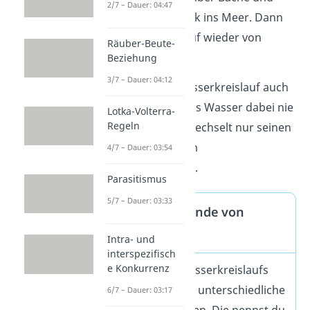
2/7 – Dauer: 04:47
Flüsse direkt zurück ins Meer. Dann
startet der Kreislauf wieder von
Räuber-Beute-
vorne.
Beziehung
3/7 – Dauer: 04:12
Du nennst den Wasserkreislauf auch
geschlossen
, da das Wasser dabei nie
Lotka-Volterra-
Regeln
verschwindet. Es wechselt nur seinen
Ort und seine Form
4/7 – Dauer: 03:54
(Aggregatzustand).
Parasitismus
5/7 – Dauer: 03:33
Aggregatzustände von
Wasser
Intra- und
interspezifisch
e Konkurrenz
Während des Wasserkreislaufs
kann das Wasser unterschiedliche
6/7 – Dauer: 03:17
Formen annehmen. Die nennst du