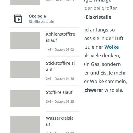
Wassertröpfchen
oder bei großer
Ökologie
Kälte sogar in
feste Eiskristalle
.
Stoffkreisläufe
Diese Tröpfchen sind anfangs so
Kohlenstoffkre
winzig und leicht, dass sie in der Luft
islauf
schweben und sich zu einer
Wolke
1/6 – Dauer: 05:02
verbinden. Anders als viele denken,
Stickstoffkreisl
sind Wolken also kein Gas, sondern
auf
bestehen aus Wasser und Eis. Je mehr
2/6 – Dauer: 04:56
Tröpfchen sich in der Wolke sammeln,
desto
größer und schwerer
wird sie.
Stoffkreislauf
3/6 – Dauer: 03:25
Wasserkreisla
uf