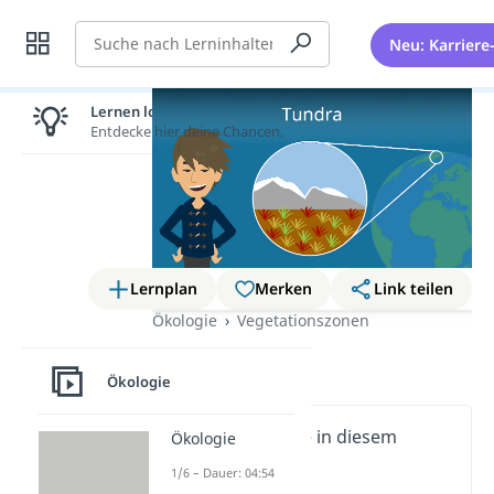
Suche
Neu: Karriere
Lernen lohnt sich!
Entdecke hier deine Chancen.
Lernplan
Merken
Link teilen
Ökologie
Vegetationszonen
Tundra
Ökologie
Wichtige Inhalte in diesem
Ökologie
Video
1/6 – Dauer: 04:54