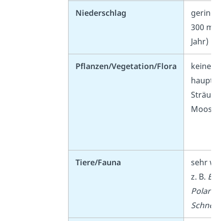
Niederschlag
gering 
300 mm
Jahr)
Pflanzen/Vegetation/Flora
keine B
hauptsä
Sträuch
Moose, 
Tiere/Fauna
sehr we
z. B.
Eis
Polarfu
Schnee