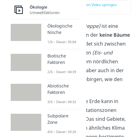
zur Stelle im Video springen
Ökologie
(00:12)
Umweltfaktoren
Die Tundra
(Kältesteppe)
ist eine
Ökologische
Nische
Vegetationszone
, in der
keine Bäume
1/6 – Dauer: 05:04
wachsen. Sie befindet sich zwischen
den eisigen Gebieten
(Eis- und
Biotische
Kältewüste)
und dem nördlichen
Faktoren
Nadelwald
(Taiga),
aber auch in der
2/6 – Dauer: 04:39
Antarktis und in Gebirgen, wie den
Abiotische
Alpen
.
Faktoren
Zur Erinnerung:
Die Erde kann in
3/6 – Dauer: 04:32
verschiedene Vegetationszonen
Subpolare
eingeteilt werden. Das sind Gebiete,
Zone
in denen jeweils ein ähnliches Klima
4/6 – Dauer: 03:26
herrscht und deswegen bestimmte