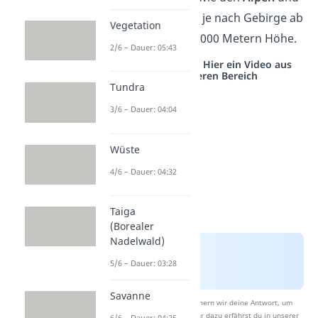
dem
Himalaya
, je nach Gebirge ab
Vegetation
etwa 2000 bis 4000 Metern Höhe.
2/6 – Dauer: 05:43
Studyflix vernetzt: Hier ein Video aus
einem anderen Bereich
Tundra
3/6 – Dauer: 04:04
Wüste
4/6 – Dauer: 04:32
Taiga
(Borealer
Nadelwald)
5/6 – Dauer: 03:28
Savanne
Nach Beantwortung speichern wir deine Antwort, um
Studyflix zu verbessern. Mehr dazu erfährst du in unserer
6/6 – Dauer: 04:25