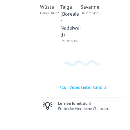
Wüste
Taiga
Savanne
Dauer: 04:32
(Boreale
Dauer: 04:25
r
Nadelwal
d)
Dauer: 03:28
zur Videoseite: Tundra
Lernen lohnt sich!
Entdecke hier deine Chancen.