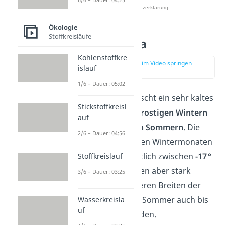
Datenschutzerklärung
.
Ökologie
Stoffkreisläufe
Tundra Klima
Kohlenstoffkre
zur Stelle im Video springen
islauf
(01:39)
1/6 – Dauer: 05:02
In der Tundra herrscht ein sehr kaltes
Stickstoffkreisl
Klima mit
langen, frostigen Wintern
auf
und
kurzen, kühlen Sommern
. Die
2/6 – Dauer: 04:56
Temperaturen
in den Wintermonaten
liegen durchschnittlich zwischen
-17 °
Stoffkreislauf
C und -40 °C
, können aber stark
3/6 – Dauer: 03:25
variieren. In wärmeren Breiten der
Tundra kann es im Sommer auch bis
Wasserkreisla
uf
zu 25 °C warm werden.