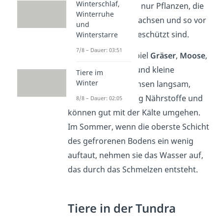
Winterschlaf,
Stattdessen gibt es nur Pflanzen, die
Winterruhe
direkt am Boden wachsen und so vor
und
dem kalten Wind geschützt sind.
Winterstarre
7/8 – Dauer: 03:51
Das sind zum Beispiel
Gräser
,
Moose
,
Flechten
,
Kräuter
und kleine
Tiere im
Winter
Sträucher
. Sie wachsen langsam,
brauchen nur wenig Nährstoffe und
8/8 – Dauer: 02:05
können gut mit der Kälte umgehen.
Im Sommer, wenn die oberste Schicht
des gefrorenen Bodens ein wenig
auftaut, nehmen sie das Wasser auf,
das durch das Schmelzen entsteht.
Tiere in der Tundra