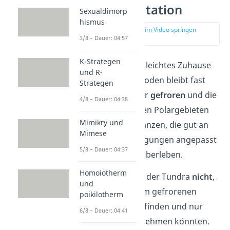
Tundra Vegetation
Sexualdimorp
hismus
zur Stelle im Video springen
(02:42)
3/8 – Dauer: 04:57
K-Strategen
Die Tundra ist kein leichtes Zuhause
und R-
für Pflanzen. Der Boden bleibt fast
Strategen
das ganze Jahr über
gefroren
und die
4/8 – Dauer: 04:38
Sonne scheint in den Polargebieten
Mimikry und
nur wenig. Nur Pflanzen, die gut an
Mimese
diese harten Bedingungen angepasst
5/8 – Dauer: 04:37
sind, können hier überleben.
Homoiotherm
Bäume
wachsen in der Tundra
nicht
,
und
weil ihre Wurzeln im gefrorenen
poikilotherm
Boden keinen Halt finden und nur
6/8 – Dauer: 04:41
wenig Wasser aufnehmen könnten.