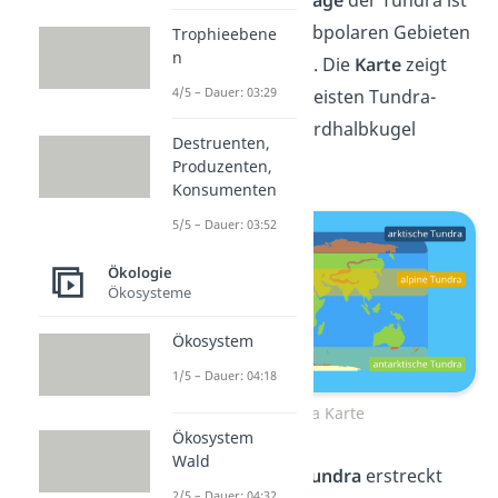
Die
geografische Lage
der Tundra ist
vor allem in den subpolaren Gebieten
Trophieebene
n
der Nordhalbkugel. Die
Karte
zeigt
4/5 – Dauer: 03:29
dir, dass sich die meisten Tundra-
Gebiete auf der Nordhalbkugel
Destruenten,
befinden:
Produzenten,
Konsumenten
5/5 – Dauer: 03:52
Ökologie
Ökosysteme
Ökosystem
1/5 – Dauer: 04:18
Tundra Karte
Ökosystem
Wald
Die
arktische
Tundra
erstreckt
2/5 – Dauer: 04:32