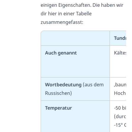
einigen Eigenschaften. Die haben wir
dir hier in einer Tabelle
zusammengefasst:
Tundra
Auch genannt
Kältest
Wortbedeutung
(aus dem
‚baumlo
Russischen)
Hochlan
Temperatur
-50 bis 
(durchsc
-15° C)