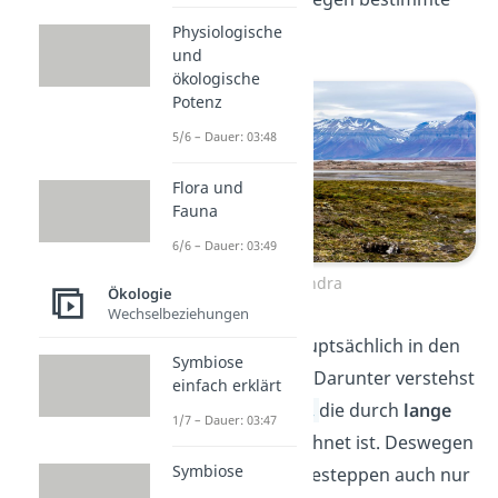
Pflanzen wachsen.
Physiologische
und
ökologische
Potenz
5/6 – Dauer: 03:48
Flora und
Fauna
6/6 – Dauer: 03:49
Tundra
Ökologie
Wechselbeziehungen
Tundren liegen hauptsächlich in den
Symbiose
Subpolargebieten. Darunter verstehst
einfach erklärt
du eine
Klimazone,
die durch
lange
1/7 – Dauer: 03:47
Winter
gekennzeichnet ist. Deswegen
Symbiose
können in den Kältesteppen auch nur