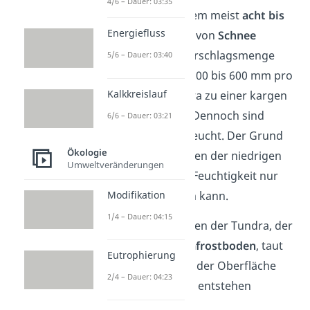
4/6 – Dauer: 03:35
Die Tundra ist zudem meist
acht bis
Energiefluss
elf Monate
im Jahr von
Schnee
bedeckt. Die Niederschlagsmenge
5/6 – Dauer: 03:40
liegt nur bei etwa 200 bis 600 mm pro
Kalkkreislauf
Jahr, was die Tundra zu einer kargen
Klimazone macht. Dennoch sind
6/6 – Dauer: 03:21
Tundren oft sehr feucht. Der Grund
Ökologie
dafür ist, dass wegen der niedrigen
Umweltveränderungen
Temperaturen die Feuchtigkeit nur
schwer verdunsten kann.
Modifikation
1/4 – Dauer: 04:15
Der gefrorene Boden der Tundra, der
sogenannte
Permafrostboden
, taut
Eutrophierung
im Sommer nur an der Oberfläche
2/4 – Dauer: 04:23
leicht auf. Dadurch entstehen
sumpfige