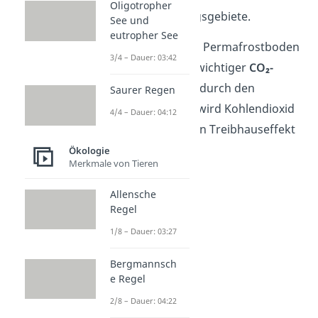
Oligotropher
Überschwemmungsgebiete.
See und
eutropher See
Gut zu wissen:
Der Permafrostboden
3/4 – Dauer: 03:42
der Tundra ist ein wichtiger
CO₂-
Speicher
. Wenn er durch den
Saurer Regen
Klimawandel taut, wird Kohlendioxid
4/4 – Dauer: 04:12
freigesetzt, was den Treibhauseffekt
verstärken kann.
Ökologie
Merkmale von Tieren
Allensche
Regel
1/8 – Dauer: 03:27
Bergmannsch
e Regel
2/8 – Dauer: 04:22