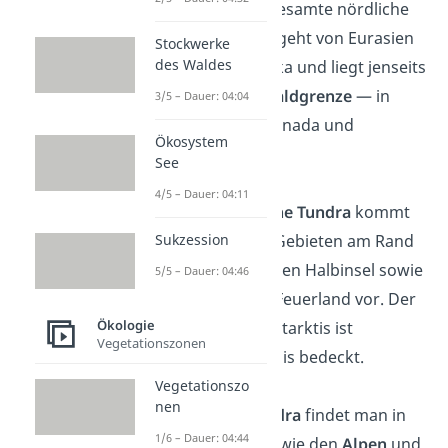
sich über die gesamte nördliche
Halbkugel. Sie geht von Eurasien
Stockwerke
des Waldes
bis Nordamerika und liegt jenseits
der
polaren Waldgrenze
— in
3/5 – Dauer: 04:04
Ländern wie Kanada und
Ökosystem
Russland.
See
4/5 – Dauer: 04:11
Die
antarktische Tundra
kommt
Sukzession
nur in kleinen Gebieten am Rand
der antarktischen Halbinsel sowie
5/5 – Dauer: 04:46
auf Inseln wie Feuerland vor. Der
Ökologie
Großteil der Antarktis ist
Vegetationszonen
hingegen von Eis bedeckt.
Vegetationszo
nen
Die
alpine Tundra
findet man in
1/6 – Dauer: 04:44
Hochgebirgen wie den
Alpen
und