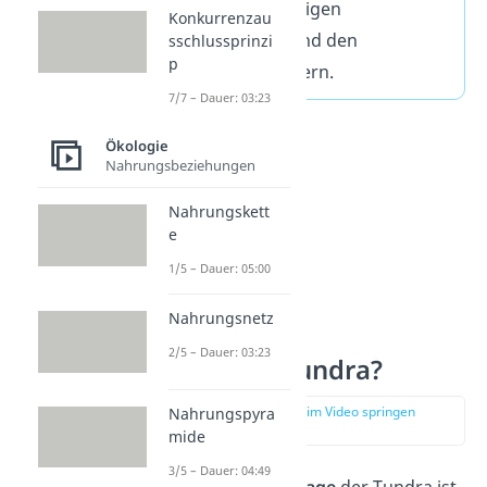
zwischen den eisigen
Konkurrenzau
Polarregionen und den
sschlussprinzi
p
nördlichen Wäldern.
7/7 – Dauer: 03:23
Ökologie
Nahrungsbeziehungen
Nahrungskett
e
1/5 – Dauer: 05:00
Nahrungsnetz
2/5 – Dauer: 03:23
Wo ist die Tundra?
zur Stelle im Video springen
Nahrungspyra
(00:46)
mide
3/5 – Dauer: 04:49