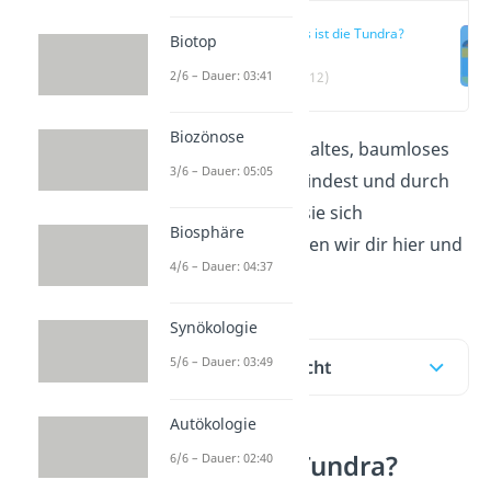
Was ist die Tundra?
Biotop
2/6 – Dauer: 03:41
(00:12)
Biozönose
Die
Tundra
ist ein kaltes, baumloses
3/6 – Dauer: 05:05
Gebiet. Wo du sie findest und durch
welche Merkmale sie sich
Biosphäre
auszeichnet, erklären wir dir hier und
4/6 – Dauer: 04:37
im
Video!
Synökologie
5/6 – Dauer: 03:49
Inhaltsübersicht
Autökologie
Was ist die Tundra?
6/6 – Dauer: 02:40