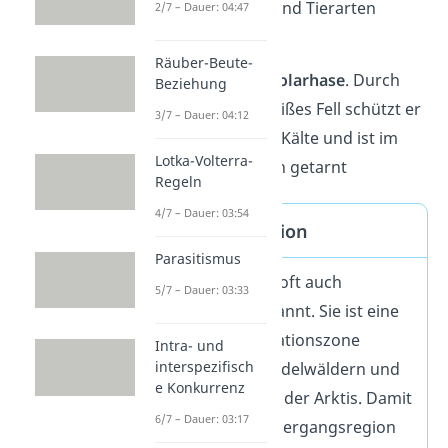
wenige Pflanzen- und Tierarten
2/7 – Dauer: 04:47
überleben.
Räuber-Beute-
Zum Beispiel der
Polarhase
. Durch
Beziehung
sein dickes und weißes Fell schützt er
3/7 – Dauer: 04:12
sich gut gegen die Kälte und ist im
Lotka-Volterra-
Schnee vor Feinden getarnt
Regeln
4/7 – Dauer: 03:54
Tundra Definition
Parasitismus
Die Tundra wird oft auch
5/7 – Dauer: 03:33
Kältesteppe genannt. Sie ist eine
baumlose Vegetationszone
Intra- und
interspezifisch
zwischen den Nadelwäldern und
e Konkurrenz
den Kältewüsten der Arktis. Damit
6/7 – Dauer: 03:17
bildet sie eine Übergangsregion