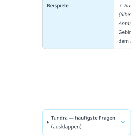
Beispiele
in
Russl
(Sibirie
Antarkt
Gebirge
dem
Hi
Tundra — häufigste Fragen
(ausklappen)