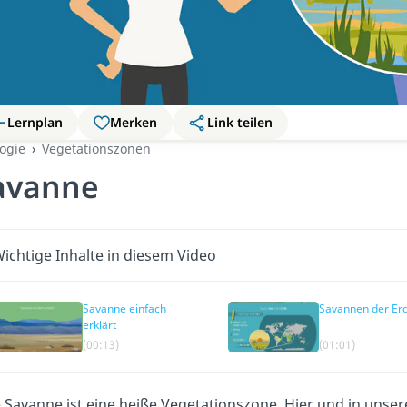
Lernplan
Merken
Link teilen
ogie
Vegetationszonen
avanne
ichtige Inhalte in diesem Video
Savanne einfach
Savannen der Er
erklärt
(00:13)
(01:01)
e Savanne ist eine heiße Vegetationszone. Hier und in uns