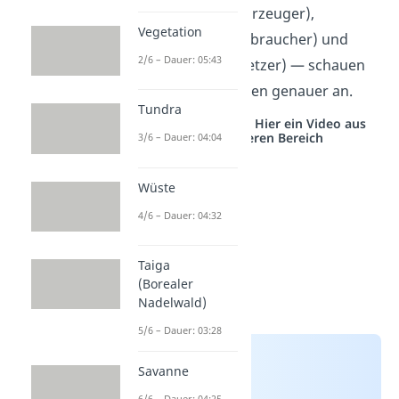
die
Produzenten
(Erzeuger),
Vegetation
Konsumenten
(Verbraucher) und
2/6 – Dauer: 05:43
Destruenten
(Zersetzer) — schauen
wir uns im Folgenden genauer an.
Tundra
Studyflix vernetzt: Hier ein Video aus
einem anderen Bereich
3/6 – Dauer: 04:04
Wüste
4/6 – Dauer: 04:32
Taiga
(Borealer
Nadelwald)
5/6 – Dauer: 03:28
Savanne
6/6 – Dauer: 04:25