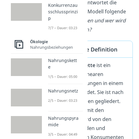
Einfach gesagt beantwortet die
Konkurrenzau
Nahrungskette als Modell folgende
sschlussprinzi
p
Frage:
Wer frisst wen und wer wird
7/7 – Dauer: 03:23
von wem gefressen?
Ökologie
Nahrungsbeziehungen
Nahrungskette Definition
Nahrungskett
Eine
Nahrungskette
ist ein
e
Modell, das die linearen
1/5 – Dauer: 05:00
Nahrungsbeziehungen in einem
Nahrungsnetz
Ökosystem abbildet. Sie ist nach
den Trophieebenen gegliedert.
2/5 – Dauer: 03:23
Sie beginnt also mit den
Nahrungspyra
Produzenten, wird von den
mide
pflanzenfressenden und
3/5 – Dauer: 04:49
fleischfressenden Konsumenten