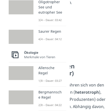
Oligotropher
verschiedene Algen
.
See und
eutropher See
3/4 – Dauer: 03:42
Saurer Regen
4/4 – Dauer: 04:12
Ökologie
Merkmale von Tieren
Konsumenten
Allensche
(Verbraucher)
Regel
1/8 – Dauer: 03:27
Konsumenten
ernähren sich von den
organischen Stoffen (
heterotroph
),
Bergmannsch
e Regel
also von Pflanzen (Produzenten) oder
2/8 – Dauer: 04:22
von anderen Tieren. Abhängig davon,