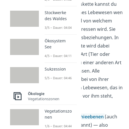
Mit einer Nahrungskette kannst du
beschreiben, welches Lebewesen wen
Stockwerke
des Waldes
oder was frisst und von welchem
3/5 – Dauer: 04:04
Organismus es gefressen wird. Sie
zeigt also Nahrungsbeziehungen. In
Ökosystem
einer Nahrungskette wird dabei
See
immer genau eine Art (Tier oder
4/5 – Dauer: 04:11
Pflanze) von genau einer anderen Art
Sukzession
(
Fressfeind
) gefressen. Alle
5/5 – Dauer: 04:46
Lebewesen sind dabei von ihrer
Nahrung
, also dem Lebewesen, das in
Ökologie
der Nahrungskette vor ihm steht,
Vegetationszonen
abhängig.
Vegetationszo
Die einzelnen
Trophieebenen
(auch
nen
Trophiestufen genannt) — also
1/6 – Dauer: 04:44