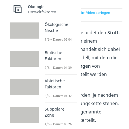
erklärt
Ökologie
Umweltfaktoren
zur Stelle im Video springen
(00:14)
Ökologische
Nische
Eine Nahrungskette bildet den
Stoff-
1/6 – Dauer: 05:04
und Energiefluss
in einem
Ökosystem
ab. Es handelt sich dabei
Biotische
nämlich um ein Modell, mit dem die
Faktoren
Nahrungsbeziehungen
von
2/6 – Dauer: 04:39
Lebewesen dargestellt werden
Abiotische
können.
Faktoren
Die Lebewesen werden, je nachdem
3/6 – Dauer: 04:32
wo sie in der Nahrungskette stehen,
Subpolare
in verschiedene sogenannte
Zone
Trophieebenen
unterteilt.
4/6 – Dauer: 03:26