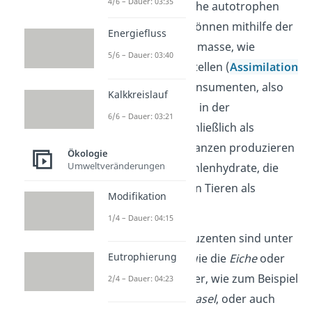
4/6 – Dauer: 03:35
beispielsweise solche autotrophen
Produzenten. Sie können mithilfe der
Energiefluss
Photosynthese
Biomasse, wie
5/6 – Dauer: 03:40
Pflanzenteile
, herstellen (
Assimilation
). Das dient den Konsumenten, also
Kalkkreislauf
der nächsten Stufe in der
6/6 – Dauer: 03:21
Nahrungskette, schließlich als
Nahrung. Denn Pflanzen produzieren
Ökologie
Umweltveränderungen
unter anderem Kohlenhydrate, die
pflanzenfressenden Tieren als
Modifikation
Nährstoff dienen.
1/4 – Dauer: 04:15
Beispiele
für Produzenten sind unter
Eutrophierung
anderem Bäume, wie die
Eiche
oder
die
Buche
, Sträucher, wie zum Beispiel
2/4 – Dauer: 04:23
Heidelbeere
und
Hasel
, oder auch