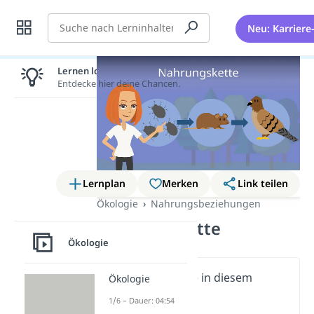
Suche
Neu: Karriere
Lernen lohnt sich!
Entdecke hier deine Chancen.
Lernplan
Merken
Link teilen
Ökologie
Nahrungsbeziehungen
Nahrungskette
Ökologie
Wichtige Inhalte in diesem
Ökologie
Video
1/6 – Dauer: 04:54