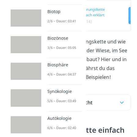
Nahrungskette
Biotop
einfach erklärt
2/6 – Dauer: 03:41
(00:14)
Biozönose
Was ist eine Nahrungskette und wie
3/6 – Dauer: 05:05
ist sie im Wald, auf der Wiese, im See
und im Meer aufgebaut? Hier und in
Biosphäre
unserem
Video
erfährst du das
4/6 – Dauer: 04:37
mithilfe von vielen Beispielen!
Synökologie
5/6 – Dauer: 03:49
Inhaltsübersicht
Autökologie
Nahrungskette einfach
6/6 – Dauer: 02:40