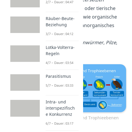
2/7 – Dauer: 04:47
tote pflanzliche oder tierische
Bestandteile sowie organische
Räuber-Beute-
Beziehung
Abfallstoffe in anorganisches
Material.
3/7 – Dauer: 04:12
Beispiele:
Regenwürmer
,
Pilze
,
Lotka-Volterra-
Bakterien
Regeln
4/7 – Dauer: 03:54
Parasitismus
5/7 – Dauer: 03:33
Intra- und
interspezifisch
e Konkurrenz
Nahrungskette und Trophieebenen
6/7 – Dauer: 03:17