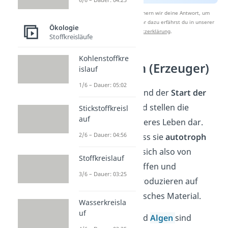
Nach Beantwortung speichern wir deine Antwort, um
Studyflix zu verbessern. Mehr dazu erfährst du in unserer
Ökologie
Datenschutzerklärung
.
Stoffkreisläufe
Kohlenstoffkre
Produzenten (Erzeuger)
islauf
1/6 – Dauer: 05:02
Die
Produzenten
sind der
Start der
Nahrungskette
und stellen die
Stickstoffkreisl
auf
Grundlage für weiteres Leben dar.
2/6 – Dauer: 04:56
Das liegt daran, dass sie
autotroph
sind. Sie ernähren sich also von
Stoffkreislauf
anorganischen Stoffen und
3/6 – Dauer: 03:25
Sonnenlicht und produzieren auf
diese Weise organisches Material.
Wasserkreisla
uf
Grüne
Pflanzen
und
Algen
sind