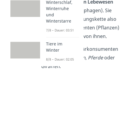
pflanzenfressenden Lebewesen
Winterschlaf,
Winterruhe
(Herbivoren, Phytophagen). Sie
und
stehen in der Nahrungskette also
Winterstarre
hinter den Produzenten (Pflanzen)
7/8 – Dauer: 03:51
und ernähren sich von ihnen.
Tiere im
Beispiele
für Primärkonsumenten
Winter
sind
Raupen
,
Hasen
,
Pferde
oder
8/8 – Dauer: 02:05
Giraffen
.