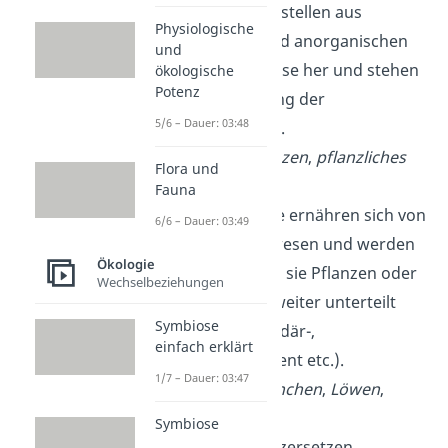
Produzent
:
Sie stellen aus
Physiologische
Sonnenlicht und anorganischen
und
Stoffen Biomasse her und stehen
ökologische
Potenz
meist am Anfang der
5/6 – Dauer: 03:48
Nahrungskette.
Beispiele:
Pflanzen
,
pflanzliches
Flora und
Plankton
Fauna
Konsument
:
Sie ernähren sich von
6/6 – Dauer: 03:49
anderen Lebewesen und werden
Ökologie
je nachdem, ob sie Pflanzen oder
Wechselbeziehungen
Tiere fressen, weiter unterteilt
Symbiose
(Primär- Sekundär-,
einfach erklärt
Tertiärkonsument etc.).
1/7 – Dauer: 03:47
Beispiele:
Kaninchen
,
Löwen
,
Menschen
Symbiose
Destruent
:
Sie
zersetzen