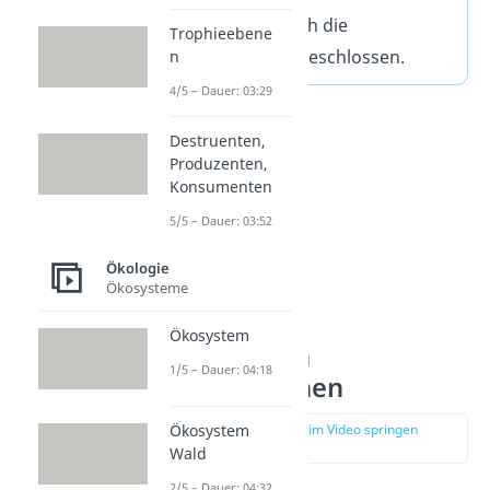
gefolgt und durch die
Trophieebene
Destruenten abgeschlossen.
n
4/5 – Dauer: 03:29
Destruenten,
Produzenten,
Konsumenten
5/5 – Dauer: 03:52
Ökologie
Ökosysteme
Ökosystem
Aufbau nach
1/5 – Dauer: 04:18
Trophieebenen
Ökosystem
zur Stelle im Video springen
(01:01)
Wald
2/5 – Dauer: 04:32