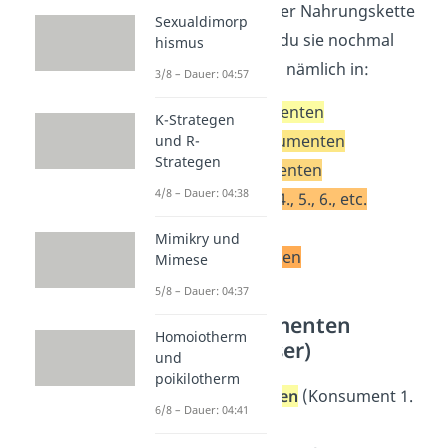
an welcher Stelle der Nahrungskette
Sexualdimorp
sie stehen, kannst du sie nochmal
hismus
weiter
unterteilen
, nämlich in:
3/8 – Dauer: 04:57
Primärkonsumenten
K-Strategen
Sekundärkonsumenten
und R-
Strategen
Tertiärkonsumenten
4/8 – Dauer: 04:38
Konsumenten 4., 5., 6., etc.
Ordnung
Mimikry und
Endkonsumenten
Mimese
5/8 – Dauer: 04:37
Primärkonsumenten
Homoiotherm
(Pflanzenfresser)
und
poikilotherm
Primärkonsumenten
(Konsument 1.
6/8 – Dauer: 04:41
Ordnung) sind alle