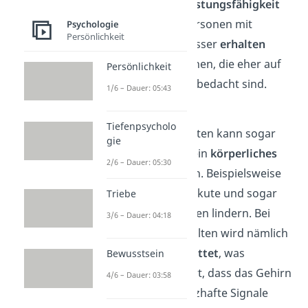
dass die geistige
Leistungsfähigkeit
bei altruistischen Personen mit
Psychologie
Persönlichkeit
steigendem Alter besser
erhalten
bleibt
, als bei Personen, die eher auf
Persönlichkeit
die eigenen Vorteile bedacht sind.
1/6 – Dauer: 05:43
Schmerzen lindern
Tiefenpsycholo
Altruistisches Verhalten kann sogar
gie
einen Einfluss auf dein
körperliches
2/6 – Dauer: 05:30
Wohlbefinden
haben. Beispielsweise
können gute Taten akute und sogar
Triebe
chronische Schmerzen lindern. Bei
3/6 – Dauer: 04:18
altruistischem Verhalten wird nämlich
Dopamin
ausgeschüttet
, was
Bewusstsein
schließlich dazu führt, dass das Gehirn
4/6 – Dauer: 03:58
weniger auf schmerzhafte Signale