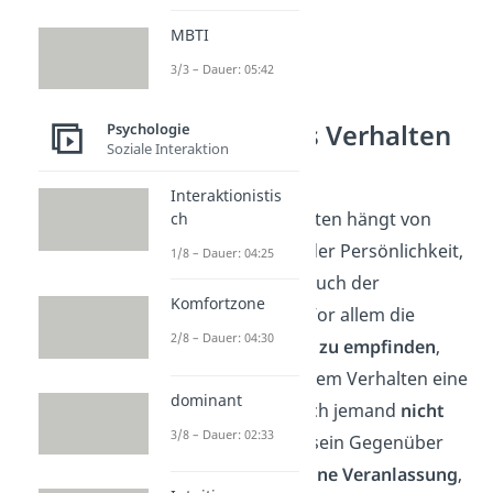
MBTI
3/3 – Dauer: 05:42
Altruistisches Verhalten
Psychologie
Soziale Interaktion
fördern
Interaktionistis
Altruistisches Verhalten hängt von
ch
vielen Faktoren ab: der Persönlichkeit,
1/8 – Dauer: 04:25
der Intelligenz und auch der
Komfortzone
Selbstwirksamkeit. Vor allem die
2/8 – Dauer: 04:30
Fähigkeit,
Empathie
zu empfinden
,
spielt bei altruistischem Verhalten eine
dominant
große Rolle. Kann sich jemand
nicht
3/8 – Dauer: 02:33
vorstellen
, wie sich sein Gegenüber
fühlt, hat er auch
keine Veranlassung
,