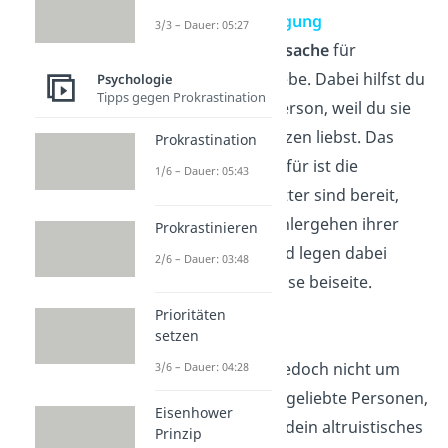
Liebe und Zuneigung
3/3 – Dauer: 05:27
Die
häufigste Ursache
für
Altruismus ist Liebe. Dabei hilfst du
Psychologie
Tipps gegen Prokrastination
einer anderen Person, weil du sie
aus tiefstem Herzen liebst. Das
Prokrastination
beste Beispiel dafür ist die
1/6 – Dauer: 05:43
Mutterliebe
: Mütter sind bereit,
alles für das Wohlergehen ihrer
Prokrastinieren
Kinder zu tun und legen dabei
2/6 – Dauer: 03:48
eigene Bedürfnisse beiseite.
Prioritäten
setzen
Sympathie
Handelt es sich jedoch nicht um
3/6 – Dauer: 04:28
Verwandte oder geliebte Personen,
Eisenhower
kann Sympathie dein altruistisches
Prinzip