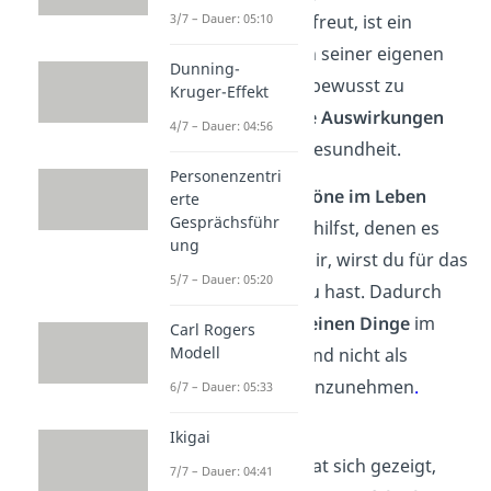
3/7 – Dauer: 05:10
der Hilfeempfänger freut, ist ein
schönes Gefühl
. Sich seiner eigenen
Dunning-
Selbstwirksamkeit
bewusst zu
Kruger-Effekt
werden, hat
positive Auswirkungen
4/7 – Dauer: 04:56
auf die psychische Gesundheit.
Personenzentri
✨
Fokus auf das Schöne im Leben
erte
Gesprächsführ
Wenn du Menschen hilfst, denen es
ung
schlechter geht als dir, wirst du für das
5/7 – Dauer: 05:20
dankbar
sein, was du hast. Dadurch
weist du auch die
kleinen Dinge
im
Carl Rogers
Modell
Leben zu schätzen und nicht als
selbstverständlich hinzunehmen
.
6/7 – Dauer: 05:33
Leistungsfähigkeit
Ikigai
In Langzeitstudien hat sich gezeigt,
7/7 – Dauer: 04:41