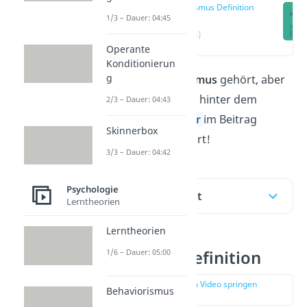
Altruismus Definition
1/3 – Dauer: 04:45
(00:14)
Operante
Konditionierun
g
Du hast vom
Altruismus
gehört, aber
weißt nicht, was sich hinter dem
2/3 – Dauer: 04:43
Begriff verbirgt?
Hier
im Beitrag
Skinnerbox
findest du die Antwort!
3/3 – Dauer: 04:42
Psychologie
Inhaltsübersicht
Lerntheorien
Lerntheorien
Altruismus Definition
1/6 – Dauer: 05:00
zur Stelle im Video springen
Behaviorismus
(00:14)