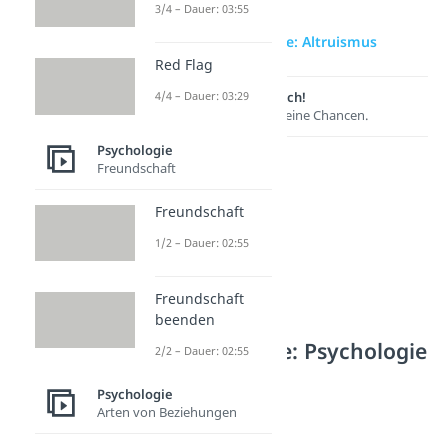
3/4 – Dauer: 03:55
zur Videoseite: Altruismus
Red Flag
Lernen lohnt sich!
4/4 – Dauer: 03:29
Entdecke hier deine Chancen.
Psychologie
Freundschaft
Freundschaft
1/2 – Dauer: 02:55
Freundschaft
beenden
Weitere Inhalte: Psychologie
2/2 – Dauer: 02:55
Werte
Psychologie
Loyalität
Arten von Beziehungen
Dauer: 04:09
Empathie