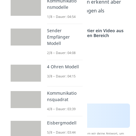
Kommunikatio
Prosoziales Verhalten erkennt aber
nsmodelle
auch solche Handlungen als
1/8 – Dauer: 04:54
Hilfeleistungen
an.
Studyflix vernetzt: Hier ein Video aus
Sender
einem anderen Bereich
Empfänger
Modell
2/8 – Dauer: 04:08
4 Ohren Modell
3/8 – Dauer: 04:15
Kommunikatio
nsquadrat
4/8 – Dauer: 03:39
Eisbergmodell
5/8 – Dauer: 03:44
Nach Beantwortung speichern wir deine Antwort, um