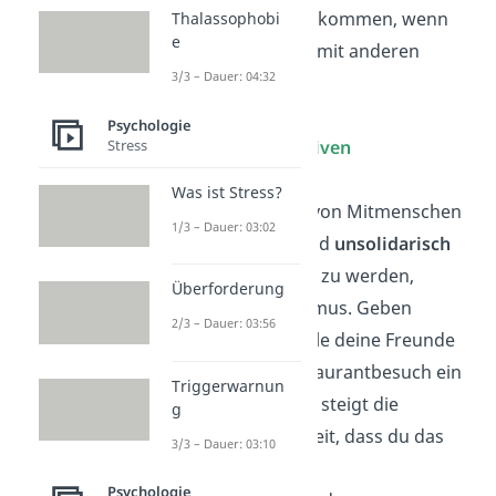
Anerkennung
bekommen, wenn
Thalassophobi
e
sie ihr Spielzeug mit anderen
3/3 – Dauer: 04:32
teilen
.
Psychologie
Stress
Angst vor negativen
Konsequenzen
Was ist Stress?
Auch die Sorge, von Mitmenschen
1/3 – Dauer: 03:02
als
egoistisch
und
unsolidarisch
wahrgenommen
zu werden,
Überforderung
verstärkt Altruismus. Geben
2/3 – Dauer: 03:56
beispielsweise alle deine Freunde
nach einem Restaurantbesuch ein
Triggerwarnun
hohes Trinkgeld, steigt die
g
Wahrscheinlichkeit, dass du das
3/3 – Dauer: 03:10
auch tust.
Psychologie