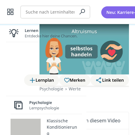
Suche
Neu: Karriere
Lernen lohnt sich!
Entdecke hier deine Chancen.
Lernplan
Merken
Link teilen
Psychologie
Werte
Altruismus
Psychologie
Lernpsychologie
Wichtige Inhalte in diesem Video
Klassische
Konditionierun
g