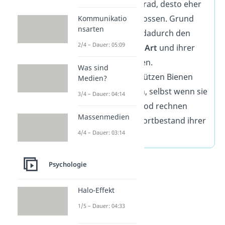
Verwandtschaftsgrad, desto eher
helfen sich Artgenossen. Grund
Kommunikatio
nsarten
dafür ist, dass sie dadurch den
2/4 – Dauer: 05:09
Fortbestand ihrer Art
und ihrer
Gene sichern wollen.
Was sind
Beispielsweise schützen Bienen
Medien?
ihre Bienenkönigin, selbst wenn sie
3/4 – Dauer: 04:14
mit dem eigenen Tod rechnen
Massenmedien
müssen, um den Fortbestand ihrer
4/4 – Dauer: 03:14
Art zu sichern.
Psychologie
Halo-Effekt
1/5 – Dauer: 04:33