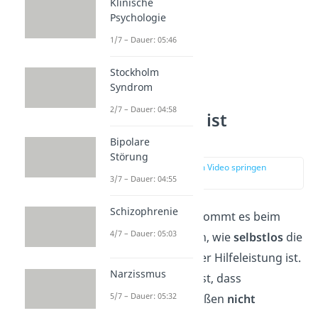
Klinische
Psychologie
1/7 – Dauer: 05:46
Stockholm
Syndrom
2/7 – Dauer: 04:58
Wie selbstlos ist
Altruismus?
Bipolare
Störung
zur Stelle im Video springen
(02:45)
3/7 – Dauer: 04:55
Schizophrenie
Laut der Definition kommt es beim
4/7 – Dauer: 05:03
Altruismus darauf an, wie
selbstlos
die
Motivation
hinter der Hilfeleistung ist.
Narzissmus
Das Problem dabei ist, dass
5/7 – Dauer: 05:32
Motivationen von außen
nicht