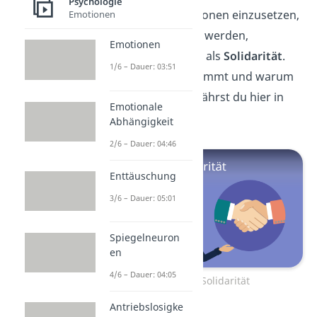
Psychologie
Sich für andere Personen einzusetzen,
Emotionen
die unfair behandelt werden,
Emotionen
bezeichnest du auch als
Solidarität
.
1/6 – Dauer: 03:51
Woher Solidarität kommt und warum
sie so wichtig ist, erfährst du hier in
Emotionale
unserem
Video!
Abhängigkeit
2/6 – Dauer: 04:46
Enttäuschung
3/6 – Dauer: 05:01
Spiegelneuron
en
4/6 – Dauer: 04:05
Zum Video: Solidarität
Antriebslosigke