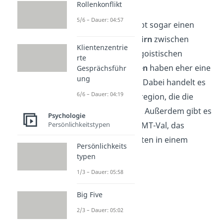
reagiert.
Rollenkonflikt
5/6 – Dauer: 04:57
Gut zu wissen:
Es gibt sogar einen
Unterschied im Gehirn
zwischen
Klientenzentrie
altruistischen und egoistischen
rte
Menschen:
Altruisten
haben eher eine
Gesprächsführ
ung
größere
Amygdala
. Dabei handelt es
6/6 – Dauer: 04:19
sich um eine Gehirnregion, die die
Emotionen reguliert. Außerdem gibt es
Psychologie
ein
Gen
, namens COMT-Val, das
Persönlichkeitstypen
altruistisches Verhalten in einem
Persönlichkeits
Menschen
fördert
.
typen
1/3 – Dauer: 05:58
Big Five
2/3 – Dauer: 05:02