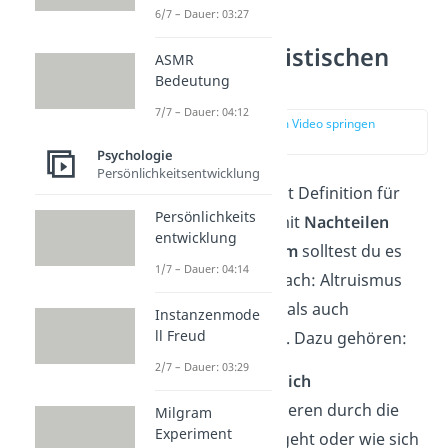
6/7 – Dauer: 03:27
Vorteile altruistischen
ASMR
Verhaltens
Bedeutung
7/7 – Dauer: 04:12
zur Stelle im Video springen
(04:10)
Psychologie
Persönlichkeitsentwicklung
Wenn Altruismus laut Definition für
Persönlichkeits
dich als Helfenden mit
Nachteilen
entwicklung
verbunden ist,
warum
solltest du es
1/7 – Dauer: 04:14
dann tun? Ganz einfach: Altruismus
hat sowohl
mentale
als auch
Instanzenmode
ll Freud
körperliche Vorteile
. Dazu gehören:
2/7 – Dauer: 03:29
Helfen macht Glücklich
Zu sehen, wie es anderen durch die
Milgram
Experiment
eigene Hilfe besser geht oder wie sich