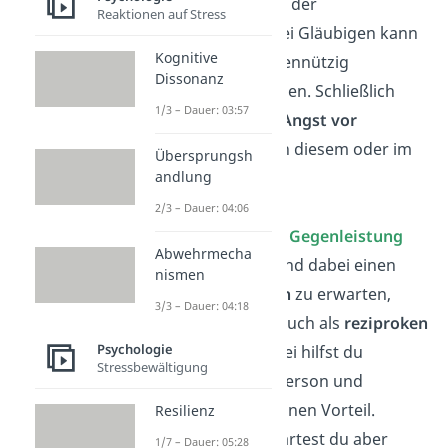
Selbst das Gebot der
Reaktionen auf Stress
Nächstenliebe bei Gläubigen kann
Kognitive
demnach als eigennützig
Dissonanz
verstanden werden. Schließlich
1/3 – Dauer: 03:57
handeln sie aus
Angst vor
Konsequenzen
in diesem oder im
Übersprungsh
andlung
nächsten Leben.
2/3 – Dauer: 04:06
Erwartung einer Gegenleistung
Abwehrmecha
Hilfe zu leisten und dabei einen
nismen
späteren Gewinn
zu erwarten,
3/3 – Dauer: 04:18
bezeichnest du auch als
reziproken
Psychologie
Altruismus
. Dabei hilfst du
Stressbewältigung
zunächst einer Person und
verzichtest auf einen Vorteil.
Resilienz
Gleichzeitig erwartest du aber
1/7 – Dauer: 05:28