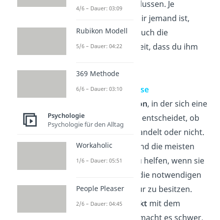
Verhalten beeinflussen. Je
4/6 – Dauer: 03:09
sympathischer
dir jemand ist,
Rubikon Modell
desto höher ist auch die
Wahrscheinlichkeit, dass du ihm
5/6 – Dauer: 04:22
hilfst
.
369 Methode
Situative Einflüsse
6/6 – Dauer: 03:10
Auch die
Situation
, in der sich eine
Psychologie
Person befindet, entscheidet, ob
Psychologie für den Alltag
sie altruistisch handelt oder nicht.
Workaholic
Beispielsweise sind die meisten
eher motiviert zu helfen, wenn sie
1/6 – Dauer: 05:51
überzeugt sind, die notwendigen
People Pleaser
Fähigkeiten
dafür zu besitzen.
Auch
Blickkontakt
mit dem
2/6 – Dauer: 04:45
Hilfesuchenden macht es schwer,