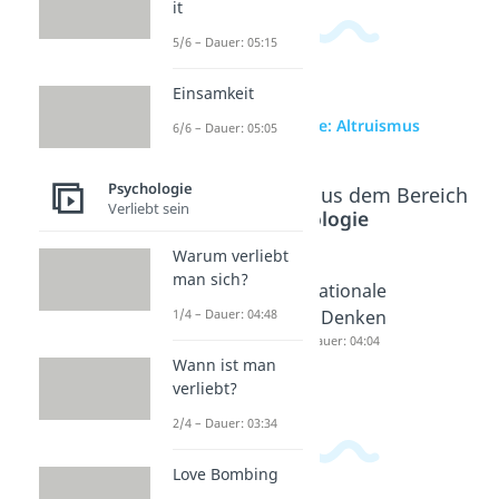
it
5/6 – Dauer: 05:15
Einsamkeit
zur Videoseite: Altruismus
6/6 – Dauer: 05:05
Psychologie
Beliebte Inhalte aus dem Bereich
Verliebt sein
Psychologie
Warum verliebt
man sich?
Visuelle
Kognitive
Rationale
Wahrneh
Fähigkeit
s Denken
1/4 – Dauer: 04:48
mung
en
Dauer: 04:04
Wann ist man
Dauer: 04:46
Dauer: 05:37
verliebt?
2/4 – Dauer: 03:34
Love Bombing