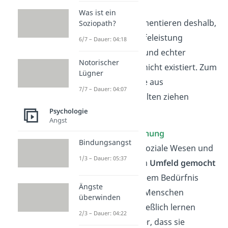
beobachtbar
sind.
Was ist ein
Viele Forscher argumentieren deshalb,
Soziopath?
dass hinter jeder Hilfeleistung
6/7 – Dauer: 04:18
Eigennutzen
steckt und echter
Notorischer
Altruismus deshalb nicht existiert. Zum
Lügner
Nutzen, die Helfende aus
7/7 – Dauer: 04:07
altruistischem Verhalten ziehen
können, gehört:
Psychologie
Angst
Soziale Anerkennung
Bindungsangst
Menschen sind soziale Wesen und
1/3 – Dauer: 05:37
wollen von ihrem
Umfeld gemocht
werden. Aus diesem Bedürfnis
Ängste
heraus handeln Menschen
überwinden
altruistisch. Schließlich lernen
2/3 – Dauer: 04:22
schon Kleinkinder, dass sie