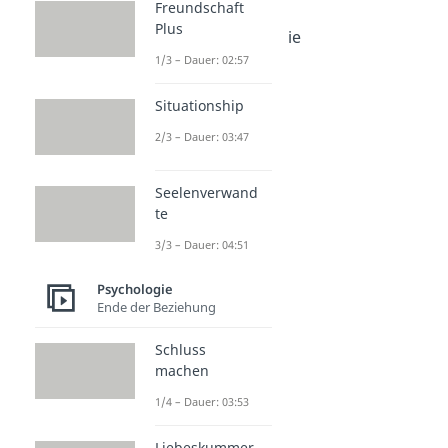
Freundschaft
Dauer: 04:55
Plus
4 Säulen der Empathie
Dauer: 05:12
1/3 – Dauer: 02:57
Altruismus
Dauer: 05:22
Situationship
2/3 – Dauer: 03:47
Seelenverwand
te
3/3 – Dauer: 04:51
Psychologie
Ende der Beziehung
Schluss
machen
1/4 – Dauer: 03:53
Liebeskummer