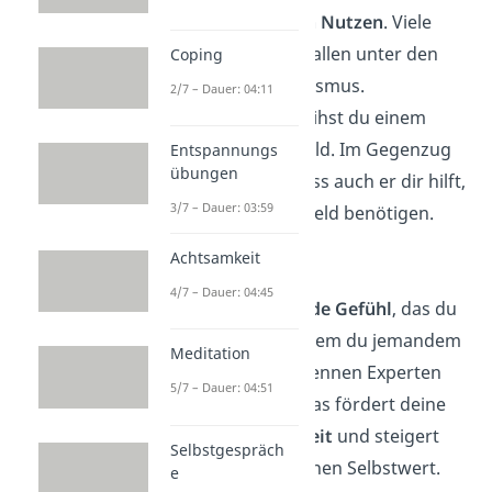
langfristig einen Nutzen
. Viele
Hilfeleistungen fallen unter den
Coping
reziproken Altruismus.
2/7 – Dauer: 04:11
Beispielsweise leihst du einem
Freund etwas Geld. Im Gegenzug
Entspannungs
übungen
erwartest du, dass auch er dir hilft,
3/7 – Dauer: 03:59
solltest du mal Geld benötigen.
Achtsamkeit
Selbstwert
4/7 – Dauer: 04:45
Das
befriedigende Gefühl
, das du
verspürst, nachdem du jemandem
Meditation
geholfen hast, nennen Experten
5/7 – Dauer: 04:51
„
Warm Glow
“. Das fördert deine
Selbstwirksamkeit
und steigert
Selbstgespräch
folglich auch deinen Selbstwert.
e