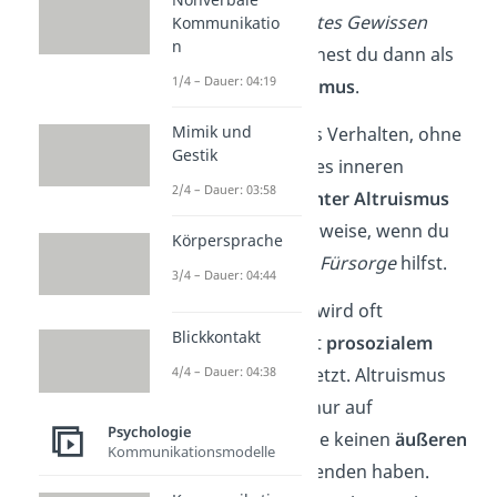
du sonst ein
schlechtes Gewissen
Kommunikatio
n
hättest. Das bezeichnest du dann als
1/4 – Dauer: 04:19
egoistischen Altruismus
.
Mimik und
Wahrhaft selbstloses Verhalten, ohne
Gestik
die Befriedigung eines inneren
2/4 – Dauer: 03:58
Nutzens, wird als
echter Altruismus
bezeichnet. Beispielsweise, wenn du
Körpersprache
der älteren Frau aus
Fürsorge
hilfst.
3/4 – Dauer: 04:44
Wichtig:
Altruismus wird oft
Blickkontakt
fälschlicherweise mit
prosozialem
Verhalten
gleichgesetzt. Altruismus
4/4 – Dauer: 04:38
bezieht sich jedoch nur auf
Psychologie
Verhaltensweisen, die keinen
äußeren
Kommunikationsmodelle
Nutzen
für den Helfenden haben.