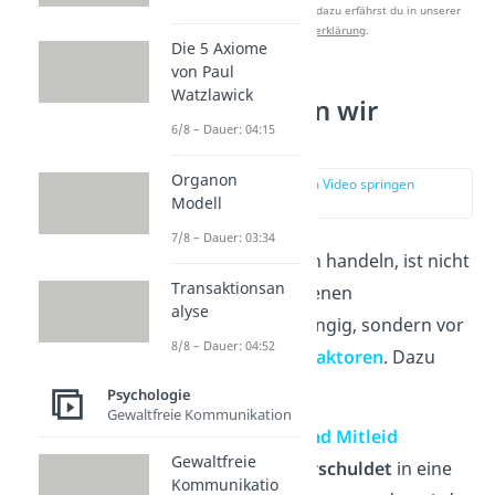
Studyflix zu verbessern. Mehr dazu erfährst du in unserer
Datenschutzerklärung
.
Die 5 Axiome
von Paul
Watzlawick
Wann handeln wir
6/8 – Dauer: 04:15
altruistisch?
Organon
zur Stelle im Video springen
(01:31)
Modell
7/8 – Dauer: 03:34
Wann wir altruistisch handeln, ist nicht
Transaktionsan
nur von unserer eigenen
alyse
Persönlichkeit
abhängig, sondern vor
8/8 – Dauer: 04:52
allem von
äußeren Faktoren
. Dazu
zählen:
Psychologie
Gewaltfreie Kommunikation
Gerechtigkeit und Mitleid
Gewaltfreie
Ist jemand
unverschuldet
in eine
Kommunikatio