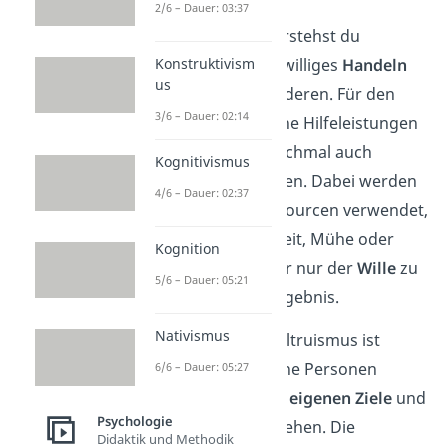
2/6 – Dauer: 03:37
Unter Altruismus verstehst du
Konstruktivism
selbstloses
und freiwilliges
Handeln
us
zum
Wohle
eines anderen. Für den
3/6 – Dauer: 02:14
Helfenden sind solche Hilfeleistungen
mit Kosten und manchmal auch
Kognitivismus
Nachteilen
verbunden. Dabei werden
4/6 – Dauer: 02:37
nämlich eigene Ressourcen verwendet,
wie beispielsweise Zeit, Mühe oder
Kognition
Geld. Wichtig ist aber nur der
Wille
zu
5/6 – Dauer: 05:21
helfen – nicht das Ergebnis.
Nativismus
Das
Gegenteil
von Altruismus ist
Egoismus
. Egoistische Personen
6/6 – Dauer: 05:27
handeln nur für ihre
eigenen Ziele
und
Psychologie
ihr eigenes Wohlergehen. Die
Didaktik und Methodik