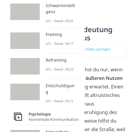
Schwarmintelli
genz
2/5 – Dauer: 03:52
Arten und Bedeutung
Framing
von Altruismus
3/5 – Dauer: 04:17
zur Stelle im Video springen
(00:59)
Reframing
Von Altruismus sprichst du nur, wenn
4/5 – Dauer: 04:23
der Helfende
keinen äußeren Nutzen
Entschuldigun
wie z. B. Anerkennung erwartet. Einen
g
inneren Nutzen
erfüllt altruistisches
5/5 – Dauer: 03:12
Verhalten aber durchaus
manchmal, wie die Beruhigung des
Psychologie
Nonverbale Kommunikation
Gewissens. Beispielsweise hilfst du
einer älteren Frau über die Straße, weil
Nonverbale