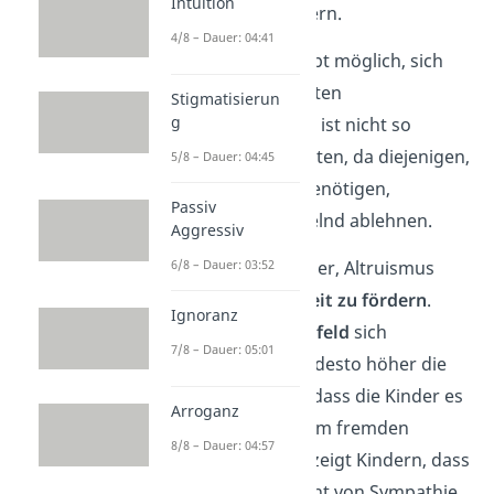
Intuition
etwas daran zu ändern.
4/8 – Dauer: 04:41
Doch ist es überhaupt möglich, sich
altruistisches Verhalten
Stigmatisierun
g
anzutrainieren
? Das ist nicht so
einfach zu beantworten, da diejenigen,
5/8 – Dauer: 04:45
die es am meisten benötigen,
Passiv
wahrscheinlich lächelnd ablehnen.
Aggressiv
6/8 – Dauer: 03:52
Am besten ist es daher, Altruismus
bereits in der
Kindheit
zu fördern
.
Ignoranz
Denn je öfter ihr
Umfeld
sich
7/8 – Dauer: 05:01
altruistisch
verhält, desto höher die
Wahrscheinlichkeit, dass die Kinder es
Arroganz
nachahmen
. Vor allem fremden
8/8 – Dauer: 04:57
Personen zu helfen zeigt Kindern, dass
Hilfsbereitschaft nicht von Sympathie