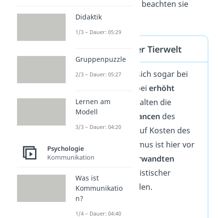
Bedürfnisse anderer beachten sie
Didaktik
dabei nicht.
1/3 – Dauer: 05:29
Altruismus in der Tierwelt
Gruppenpuzzle
Altruismus findet sich sogar bei
2/3 – Dauer: 05:27
Tieren wieder. Dabei
erhöht
altruistisches Verhalten die
Lernen am
Modell
Fortpflanzungschancen
des
3/3 – Dauer: 04:20
Hilfeempfängers auf Kosten des
Helfenden. Altruismus ist hier vor
Psychologie
Kommunikation
allem zwischen
verwandten
Lebewesen
(nepotistischer
Was ist
Altruismus) zu finden.
Kommunikatio
n?
Je höher also der
1/4 – Dauer: 04:40