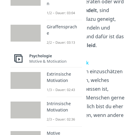
missliche Lage geraten oder wird
n
ungerecht behandelt
, sind
1/2 – Dauer: 03:04
Menschen eher dazu geneigt,
Giraffensprach
altruistisch zu handeln und
e
einzugreifen. Grund dafür ist das
2/2 – Dauer: 03:13
empfundene
Mitleid
.
Psychologie
Motive & Motivation
Gruppendynamik
Um eine Situation einzuschätzen
Extrinsische
und zu beurteilen, welches
Motivation
Verhalten angemessen ist,
1/3 – Dauer: 02:43
orientieren
sich Menschen gerne
Intrinsische
an Anderen
. Folglich bist du eher
Motivation
motiviert zu helfen, wenn andere
2/3 – Dauer: 02:36
das auch tun.
Motive