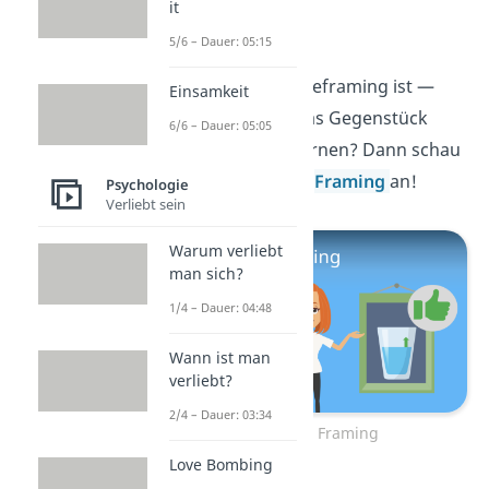
it
Framing
5/6 – Dauer: 05:15
Jetzt weißt du, was Reframing ist —
Einsamkeit
aber du möchtest das Gegenstück
6/6 – Dauer: 05:05
dazu noch kennenlernen? Dann schau
dir unser Video zum
Framing
an!
Psychologie
Verliebt sein
Warum verliebt
man sich?
1/4 – Dauer: 04:48
Wann ist man
verliebt?
2/4 – Dauer: 03:34
Zum Video: Framing
Love Bombing