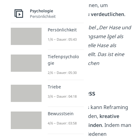
menschliche Situationen, um
Psychologie
Verhaltensweisen
zu
verdeutlichen
.
Persönlichkeit
→ Beispiel:
In der Fabel „Der Hase und
Persönlichkeit
der Igel“ wird der langsame Igel als
1/6 – Dauer: 05:43
schlau und der schnelle Hase als
überheblich dargestellt. Das ist eine
Tiefenpsycholo
Umdeutung der üblichen
gie
Erwartungen.
2/6 – Dauer: 05:30
Triebe
Kreativer Prozess
3/6 – Dauer: 04:18
Im kreativen Prozess kann Reframing
Bewusstsein
dazu verwendet werden,
kreative
4/6 – Dauer: 03:58
Blockaden zu überwinden
. Indem man
eine Idee aus verschiedenen