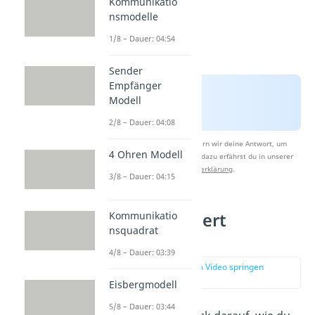
Kommunikatio
nsmodelle
1/8 – Dauer: 04:54
Sender
Empfänger
Modell
2/8 – Dauer: 04:08
Nach Beantwortung speichern wir deine Antwort, um
4 Ohren Modell
Studyflix zu verbessern. Mehr dazu erfährst du in unserer
Datenschutzerklärung
.
3/8 – Dauer: 04:15
Wie funktioniert
Kommunikatio
nsquadrat
Reframing?
4/8 – Dauer: 03:39
zur Stelle im Video springen
(01:43)
Eisbergmodell
5/8 – Dauer: 03:44