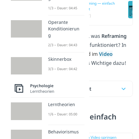
Reframing — einfach
1/3 – Dauer: 04:45
erklärt
(00:17)
Operante
Konditionierun
g
Du möchtest wissen, was
Reframing
bedeutet und wie es funktioniert? In
2/3 – Dauer: 04:43
unserem Beitrag
und im
Video
Skinnerbox
erklären wir dir alles Wichtige dazu!
3/3 – Dauer: 04:42
Psychologie
Inhaltsübersicht
Lerntheorien
Lerntheorien
Reframing — einfach
1/6 – Dauer: 05:00
erklärt
Behaviorismus
zur Stelle im Video springen