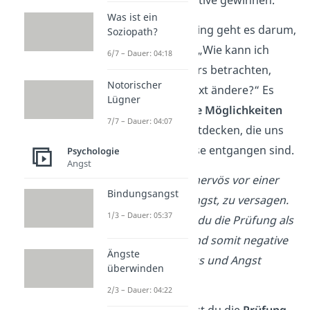
Was ist ein
Beim Kontextreframing geht es darum,
Soziopath?
die Frage zu stellen: „Wie kann ich
6/7 – Dauer: 04:18
diese Situation anders betrachten,
Notorischer
indem ich den Kontext ändere?“ Es
Lügner
ermöglicht uns,
neue Möglichkeiten
7/7 – Dauer: 04:07
und Lösungen
zu entdecken, die uns
zuvor möglicherweise entgangen sind.
Psychologie
Angst
→ Beispiel:
Du bist nervös vor einer
Bindungsangst
Prüfung und hast Angst, zu versagen.
1/3 – Dauer: 05:37
Das liegt daran, das du die Prüfung als
Bedrohung siehst und somit negative
Ängste
Emotionen wie Stress und Angst
überwinden
entwickelst.
2/3 – Dauer: 04:22
Mit Reframing kannst du die
Prüfung