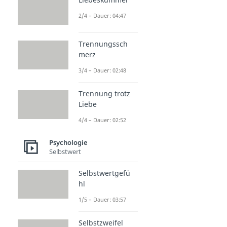
Schwarmintelligenz
2/4 – Dauer: 04:47
Dauer: 03:52
Framing
Dauer: 04:17
Trennungssch
Reframing
merz
Dauer: 04:23
3/4 – Dauer: 02:48
Entschuldigung
Dauer: 03:12
Trennung trotz
Liebe
4/4 – Dauer: 02:52
Psychologie
Selbstwert
Selbstwertgefü
hl
1/5 – Dauer: 03:57
Selbstzweifel