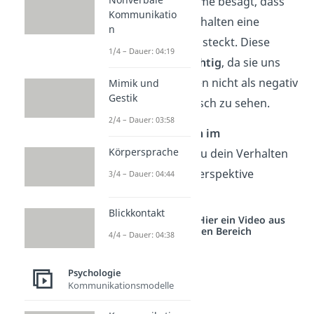
Die dritte Annahme besagt, dass
Kommunikatio
hinter jedem Verhalten eine
n
positive Absicht
steckt. Diese
1/4 – Dauer: 04:19
Annahme ist
wichtig
, da sie uns
hilft, ein Verhalten nicht als negativ
Mimik und
Gestik
oder problematisch zu sehen.
2/4 – Dauer: 03:58
Mit den
3 Annahmen im
Körpersprache
Hinterkopf
kannst du dein Verhalten
aus einer anderen Perspektive
3/4 – Dauer: 04:44
betrachten .
Blickkontakt
Studyflix vernetzt: Hier ein Video aus
einem anderen Bereich
4/4 – Dauer: 04:38
Psychologie
Kommunikationsmodelle