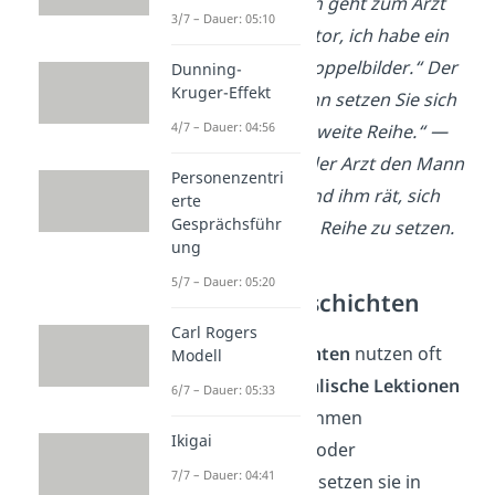
→ Beispiel:
Ein Mann geht zum Arzt
3/7 – Dauer: 05:10
und sagt: „Herr Doktor, ich habe ein
Problem. Ich sehe Doppelbilder.“ Der
Dunning-
Kruger-Effekt
Arzt antwortet: „Dann setzen Sie sich
4/7 – Dauer: 04:56
doch einfach in die zweite Reihe.“ —
Die Pointe ist, dass der Arzt den Mann
Personenzentri
nicht ernst nimmt und ihm rät, sich
erte
Gesprächsführ
einfach in die zweite Reihe zu setzen.
ung
5/7 – Dauer: 05:20
Fabeln und Geschichten
Carl Rogers
Fabeln und Geschichten
nutzen oft
Modell
Reframing, um
moralische Lektionen
6/7 – Dauer: 05:33
zu vermitteln. Sie nehmen
Ikigai
beispielsweise Tiere oder
7/7 – Dauer: 04:41
Fantasiefiguren und setzen sie in