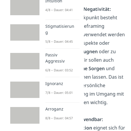
Intuition
Verleugnen von Negativität:
4/8 – Dauer: 04:41
Ein weiterer Kritikpunkt besteht
darin, dass das Reframing
Stigmatisierun
g
manchmal dazu verwendet werden
5/8 – Dauer: 04:45
kann, negative Aspekte oder
Gefühle zu verleugnen
oder zu
Passiv
unterdrücken
. Wir sollen auch
Aggressiv
Raum für legitime Sorgen
und
6/8 – Dauer: 03:52
negative Emotionen lassen. Das ist
Ignoranz
gerade für die persönliche
7/8 – Dauer: 05:01
Weiterentwicklung im Umgang mit
solchen Emotionen wichtig.
Arroganz
8/8 – Dauer: 04:57
Nicht immer anwendbar:
Nicht jede Situation
eignet sich für