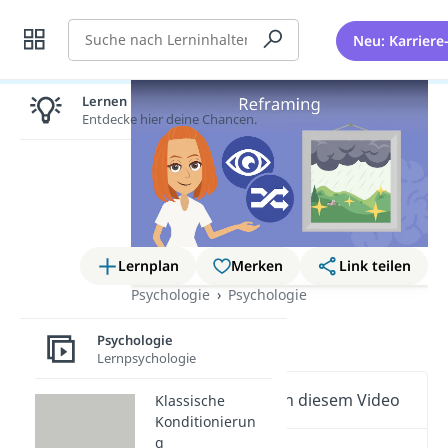
Suche
Neu: Karriere
Lernen lohnt sich!
Entdecke hier deine Chancen.
Lernplan
Merken
Link teilen
Psychologie
Psychologie
Reframing
Psychologie
Lernpsychologie
Wichtige Inhalte in diesem Video
Klassische
Konditionierun
g