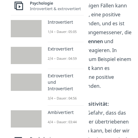
Psychologie
Reframing. In einigen Fällen kann
Introvertiert & extrovertiert
es schwierig sein, eine positive
Introvertiert
Perspektive zu finden, und es ist
möglicherweise angemessener, die
1/4 – Dauer: 05:05
Realität anzuerkennen
und
Extrovertiert
angemessen zu reagieren. In
Situationen wie zum Beispiel einem
2/4 – Dauer: 04:59
schweren Verlust
kann es
Extrovertiert
schwierig sein, eine positive
und
Perspektive zu finden.
Introvertiert
3/4 – Dauer: 04:56
Übertriebene Positivität:
Es gibt auch die Gefahr, dass das
Ambivertiert
Reframing zu einer übertriebenen
4/4 – Dauer: 03:44
Positivität führen kann, bei der wir