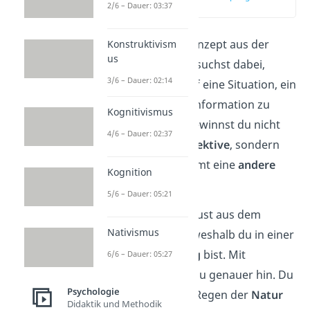
2/6 – Dauer: 03:37
(00:17)
Reframing
ist ein Konzept aus der
Konstruktivism
us
Psychologie
. Du versuchst dabei,
3/6 – Dauer: 02:14
deine
Sichtweise
auf eine Situation, ein
Problem oder eine Information zu
Kognitivismus
verändern
. Damit gewinnst du nicht
4/6 – Dauer: 02:37
nur eine
neue Perspektive
, sondern
die Situation bekommt eine
andere
Kognition
Bedeutung
.
5/6 – Dauer: 05:21
Stell dir vor, du schaust aus dem
Nativismus
Fenster. Es
regnet
, weshalb du in einer
traurigen Stimmung
bist. Mit
6/6 – Dauer: 05:27
Reframing schaust du genauer hin. Du
Psychologie
bemerkst, dass der Regen der
Natur
Didaktik und Methodik