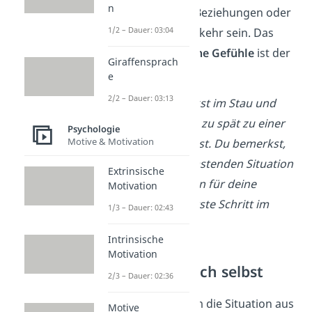
n
Das kann im Job, in Beziehungen oder
1/2 – Dauer: 03:04
sogar im Straßenverkehr sein. Das
Bewusstsein für
deine Gefühle
ist der
Giraffensprach
Schlüssel.
e
2/2 – Dauer: 03:13
→ Beispiel:
Du steckst im Stau und
ärgerst dich, weil du zu spät zu einer
Psychologie
Motive & Motivation
Verabredung kommst. Du bemerkst,
dass du in einer belastenden Situation
Extrinsische
bist. Das Bewusstsein für deine
Motivation
Emotionen ist der erste Schritt im
1/3 – Dauer: 02:43
Reframing-Prozess.
Intrinsische
Motivation
Tipp 2: Frage dich selbst
2/3 – Dauer: 02:36
Stelle dir Fragen
, um die Situation aus
Motive