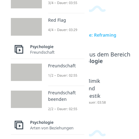
3/4 – Dauer: 03:55
Red Flag
4/4 – Dauer: 03:29
zur Videoseite: Reframing
Psychologie
Freundschaft
Beliebte Inhalte aus dem Bereich
Psychologie
Freundschaft
1/2 – Dauer: 02:55
Entschul
Nonverb
Mimik
digung
ale
und
Freundschaft
Dauer: 03:12
Kommun
Gestik
beenden
ikation
Dauer: 03:58
2/2 – Dauer: 02:55
Dauer: 04:19
Psychologie
Arten von Beziehungen