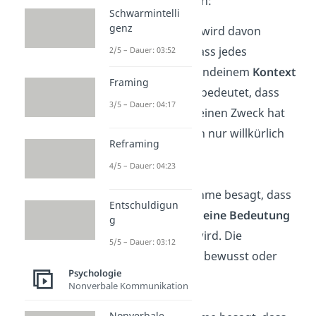
vorausgesetz werden:
Schwarmintelli
genz
Beim Reframing wird davon
ausgegangen, dass jedes
2/5 – Dauer: 03:52
Verhalten
in irgendeinem
Kontext
Framing
sinnvoll
ist. Das bedeutet, dass
3/5 – Dauer: 04:17
jedes Verhalten einen Zweck hat
und nicht einfach nur willkürlich
Reframing
ist.
4/5 – Dauer: 04:23
Die zweite Annahme besagt, dass
Entschuldigun
jedem Verhalten
eine Bedeutung
g
zugeschrieben
wird. Die
5/5 – Dauer: 03:12
Bedeutung kann bewusst oder
Psychologie
unbewusst sein.
Nonverbale Kommunikation
Nonverbale