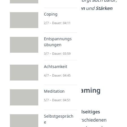
dass man
Fähigkeiten
und
Stärken
Coping
reflektiert
.
2/7 – Dauer: 04:11
Entspannungs
übungen
3/7 – Dauer: 03:59
Achtsamkeit
4/7 – Dauer: 04:45
Wo wird Reframing
Meditation
verwendet?
5/7 – Dauer: 04:51
Reframing ist ein
vielseitiges
Selbstgespräch
Werkzeug
, das in verschiedenen
e