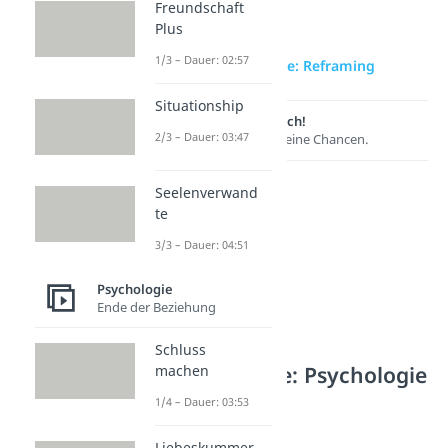
Freundschaft
Plus
1/3 – Dauer: 02:57
zur Videoseite: Reframing
Situationship
Lernen lohnt sich!
2/3 – Dauer: 03:47
Entdecke hier deine Chancen.
Seelenverwand
te
3/3 – Dauer: 04:51
Psychologie
Ende der Beziehung
Schluss
Weitere Inhalte: Psychologie
machen
1/4 – Dauer: 03:53
Psychologie
Halo-Effekt
Liebeskummer
Dauer: 04:33