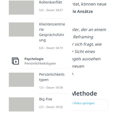
Rollenkonflikt
Blickwinkeln
betrachtet, können neue
5/6 – Dauer: 04:57
und
unkonventionelle Ansätze
entstehen.
Klientenzentrie
→ Beispiel:
Ein Künstler, der an einem
rte
Gesprächsführ
Bild arbeitet, könnte Reframing
ung
verwenden, indem er sich fragt, wie
6/6 – Dauer: 04:19
das Gemälde aus der Sicht eines
Kindes oder eines Vogels aussehen
Psychologie
Persönlichkeitstypen
würde. Das kann zu neuen
Inspirationen führen.
Persönlichkeits
typen
1/3 – Dauer: 05:58
Kritik an der Methode
Big Five
zur Stelle im Video springen
(02:44)
2/3 – Dauer: 05:02