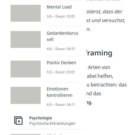
Mental Load
→ Beispiel:
Du akzeptierst, dass der
3/6 – Dauer: 03:05
Stau unvermeidlich ist und versuchst,
dich nicht zu stressen.
Gedankenkarus
sell
4/6 – Dauer: 04:37
Arten von Reframing
Positiv Denken
Es gibt zwei wichtige Arten von
5/6 – Dauer: 05:07
Reframing, die uns dabei helfen,
Situationen anders zu betrachten: das
Emotionen
Kontextreframing
und das
kontrollieren
Bedeutungsreframing
.
6/6 – Dauer: 04:11
Psychologie
Psychische Erkrankungen