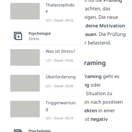
Thalassophobi
als Gelegenheit
betrachten, das
e
erlernte Wissen zu zeigen. Die neue
3/3 – Dauer: 04:32
Perspektive
steigert deine Motivation
Psychologie
und dein
Selbstvertrauen
. Die Prüfung
Stress
wird für dich weniger belastend.
Was ist Stress?
1/3 – Dauer: 03:02
Bedeutungsreframing
Beim
Bedeutungsreframing
geht es
Überforderung
darum, die
Bedeutung
oder
2/3 – Dauer: 03:56
Interpretation
einer Situation zu
verändern. Wir suchen nach positiven
Triggerwarnun
g
oder
nützlichen Aspekten
in einer
Situation, die zunächst
negativ
3/3 – Dauer: 03:10
erscheinen
mag.
Psychologie