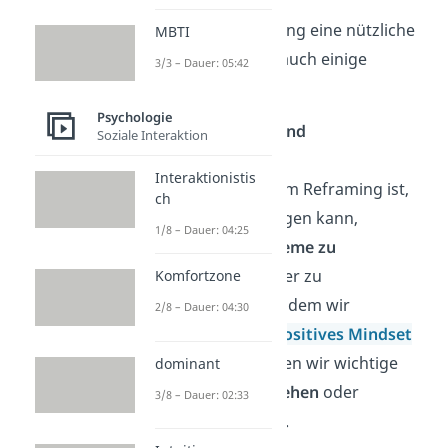
Obwohl das Reframing eine nützliche
MBTI
Methode ist, hat es auch einige
3/3 – Dauer: 05:42
Kritikpunkte
:
Psychologie
Vereinfachung und
Soziale Interaktion
Verharmlosung:
Interaktionistis
Ein Kritikpunkt am Reframing ist,
ch
dass es dazu neigen kann,
1/8 – Dauer: 04:25
komplexe Probleme zu
vereinfachen
oder zu
Komfortzone
verharmlosen. Indem wir
2/8 – Dauer: 04:30
versuchen, ein
positives Mindset
zu finden, könnten wir wichtige
dominant
Probleme
übersehen
oder
3/8 – Dauer: 02:33
vernachlässigen
.