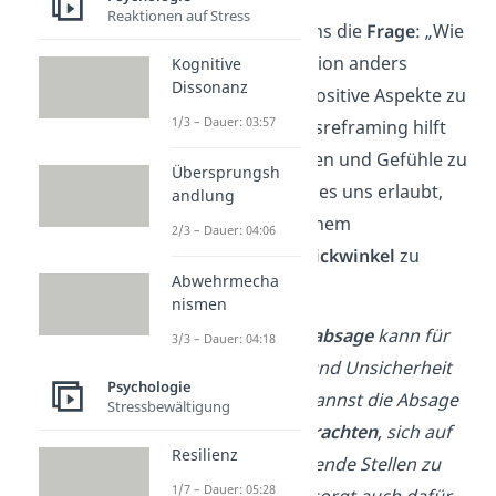
Reaktionen auf Stress
Hierbei stellen wir uns die
Frage
: „Wie
kann ich diese Situation anders
Kognitive
Dissonanz
interpretieren, um positive Aspekte zu
1/3 – Dauer: 03:57
finden?“ Bedeutungsreframing hilft
uns, unsere Gedanken und Gefühle zu
Übersprungsh
beeinflussen, indem es uns erlaubt,
andlung
eine Situation aus einem
2/3 – Dauer: 04:06
optimistischeren Blickwinkel
zu
Abwehrmecha
betrachten.
nismen
→ Beispiel:
Eine
Jobabsage
kann für
3/3 – Dauer: 04:18
dich Enttäuschung und Unsicherheit
Psychologie
auslösen. Doch du kannst die Absage
Stressbewältigung
auch als
Chance betrachten
, sich auf
Resilienz
andere, besser passende Stellen zu
1/7 – Dauer: 05:28
konzentrieren. Das sorgt auch dafür,