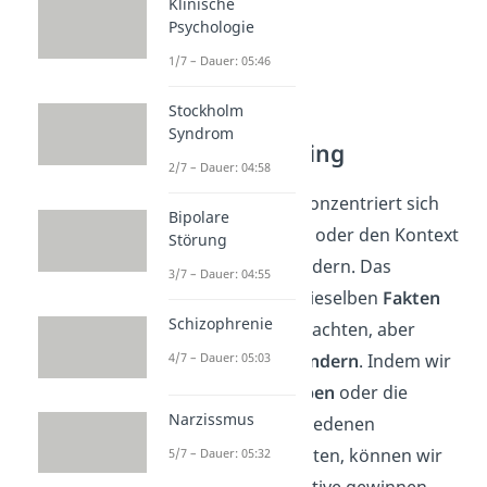
Klinische
Psychologie
1/7 – Dauer: 05:46
Stockholm
Syndrom
Kontextreframing
2/7 – Dauer: 04:58
Kontextreframing
konzentriert sich
Bipolare
darauf, den Rahmen oder den Kontext
Störung
einer Situation zu ändern. Das
3/7 – Dauer: 04:55
bedeutet, dass wir dieselben
Fakten
Schizophrenie
oder
Umstände
betrachten, aber
unsere
Sichtweise ändern
. Indem wir
4/7 – Dauer: 05:03
den
Fokus verschieben
oder die
Narzissmus
Situation aus verschiedenen
Blickwinkeln betrachten, können wir
5/7 – Dauer: 05:32
eine andere Perspektive gewinnen.