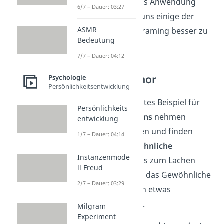
Bereichen des Lebens Anwendung
6/7 – Dauer: 03:27
findet. Schauen wir uns einige der
ASMR
Bereiche
an, um Reframing besser zu
Bedeutung
verstehen:
7/7 – Dauer: 04:12
Witze und Humor
Psychologie
Persönlichkeitsentwicklung
Witze
sind oft ein gutes Beispiel für
Persönlichkeits
Reframing.
Comedians
nehmen
entwicklung
alltägliche Situationen und finden
1/7 – Dauer: 04:14
humorvolle,
ungewöhnliche
Instanzenmode
Perspektiven
, die uns zum Lachen
ll Freud
bringen. Sie nehmen das Gewöhnliche
2/7 – Dauer: 03:29
und verwandeln es in etwas
Außergewöhnliches
.
Milgram
Experiment