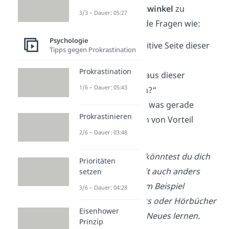
einem
anderen Blickwinkel
zu
3/3 – Dauer: 05:27
betrachten. Verwende Fragen wie:
Psychologie
„Gibt es eine positive Seite dieser
Tipps gegen Prokrastination
Situation?“
Prokrastination
„Kann ich etwas aus dieser
1/6 – Dauer: 05:43
Erfahrung lernen?“
„Wie könnte das, was gerade
Prokrastinieren
passiert, für mich von Vorteil
2/6 – Dauer: 03:48
sein?“
→ Beispiel:
Im Stau könntest du dich
Prioritäten
fragen, ob du die Zeit auch anders
setzen
nutzen könntest. Zum Beispiel
3/6 – Dauer: 04:28
könntest du Podcasts oder Hörbücher
Eisenhower
hören und so etwas Neues lernen.
Prinzip