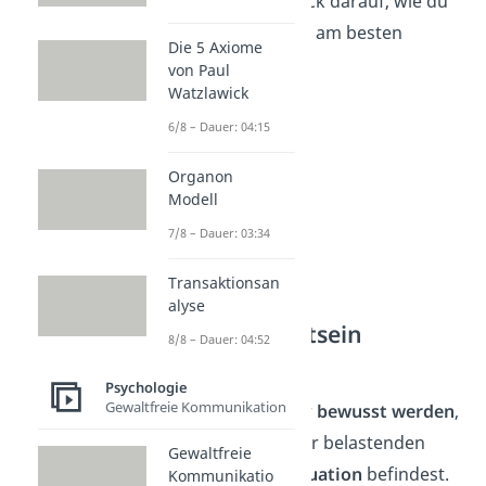
Werfen wir einen Blick darauf, wie du
Reframing im Alltag
am besten
Die 5 Axiome
einsetzen kannst:
von Paul
Watzlawick
6/8 – Dauer: 04:15
Organon
Modell
7/8 – Dauer: 03:34
Transaktionsan
alyse
Tipp 1: Bewusstsein
8/8 – Dauer: 04:52
schaffen
Psychologie
Gewaltfreie Kommunikation
Zuerst solltest du dir
bewusst werden
,
wenn du dich in einer belastenden
Gewaltfreie
oder ärgerlichen
Situation
befindest.
Kommunikatio