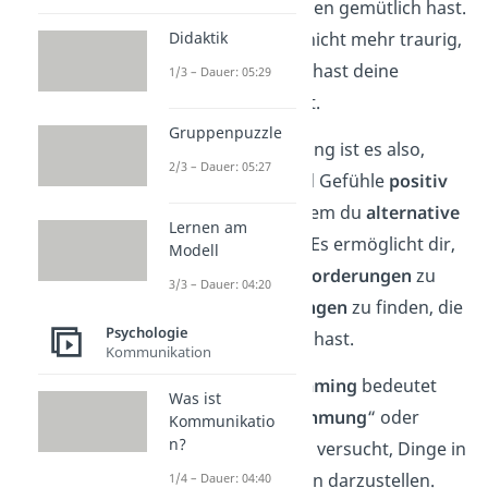
hilft
und du es drinnen gemütlich hast.
Didaktik
Jetzt findest du das nicht mehr traurig,
sondern
positiv
. Du hast deine
1/3 – Dauer: 05:29
Sichtweise verändert.
Gruppenpuzzle
Das
Ziel
von Reframing ist es also,
2/3 – Dauer: 05:27
deine Gedanken und Gefühle
positiv
zu beeinflussen
, indem du
alternative
Lernen am
Blickwinkel
findest. Es ermöglicht dir,
Modell
flexibler auf
Herausforderungen
zu
3/3 – Dauer: 04:20
reagieren und
Lösungen
zu finden, die
Psychologie
du zuvor übersehen hast.
Kommunikation
Gut zu wissen:
Reframing
bedeutet
Was ist
auf Deutsch „
Neurahmung
“ oder
Kommunikatio
n?
„
Umdeutung
“, da es versucht, Dinge in
einem neuen Rahmen darzustellen.
1/4 – Dauer: 04:40