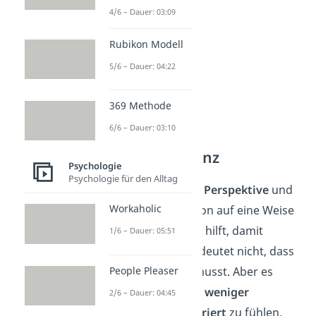
4/6 – Dauer: 03:09
Rubikon Modell
5/6 – Dauer: 04:22
369 Methode
6/6 – Dauer: 03:10
Tipp 3: Akzeptanz
Psychologie
Psychologie für den Alltag
Akzeptiere die neue Perspektive
und
Workaholic
versuche, die Situation auf eine Weise
anzunehmen, die dir hilft, damit
1/6 – Dauer: 05:51
umzugehen. Das bedeutet nicht, dass
People Pleaser
du alles gutheißen musst. Aber es
kann dir helfen, dich
weniger
2/6 – Dauer: 04:45
gestresst
oder
frustriert
zu fühlen.