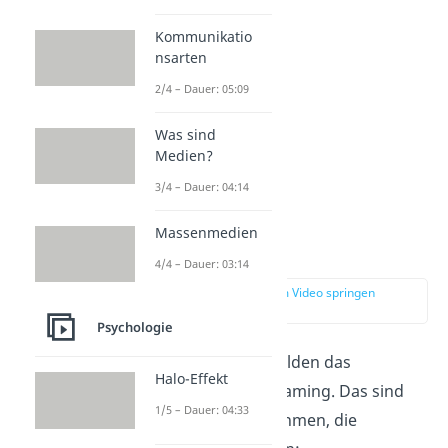
Kommunikatio
nsarten
2/4 – Dauer: 05:09
Was sind
Medien?
3/4 – Dauer: 04:14
Massenmedien
Vorannahme
4/4 – Dauer: 03:14
zur Stelle im Video springen
(01:11)
Psychologie
Die Vorannahmen bilden das
Halo-Effekt
Fundament
für Reframing. Das sind
1/5 – Dauer: 04:33
grundlegende Annahmen, die