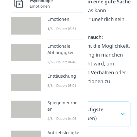
Psychologie
versuchen,
alles in eine gute Sache
Emotionen
umzuwandeln
. Das kann
unrealistisch oder unehrlich sein.
Emotionen
1/6 – Dauer: 03:51
Möglicher Missbrauch:
Schließlich besteht die Möglichkeit,
Emotionale
Abhängigkeit
dass das Reframing in manchen
2/6 – Dauer: 04:46
Fällen missbraucht wird, um
unangemessenes Verhalten
oder
Enttäuschung
ungerechte Situationen zu
3/6 – Dauer: 05:01
rechtfertigen
.
Spiegelneuron
Reframing — häufigste
en
Fragen
(ausklappen)
4/6 – Dauer: 04:05
Antriebslosigke