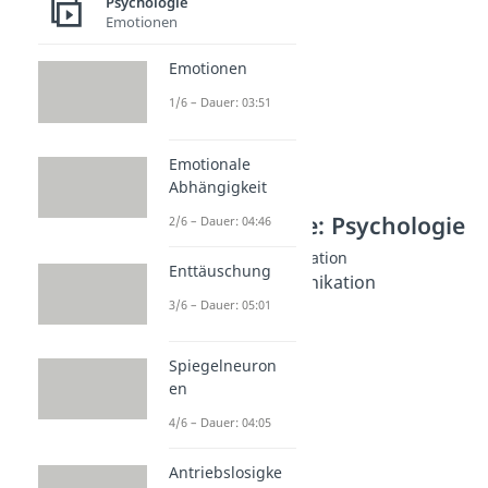
Psychologie
Emotionen
Emotionen
1/6 – Dauer: 03:51
Emotionale
Abhängigkeit
Weitere Inhalte: Psychologie
2/6 – Dauer: 04:46
Nonverbale Kommunikation
Enttäuschung
Nonverbale Kommunikation
3/6 – Dauer: 05:01
Dauer: 04:19
Mimik und Gestik
Dauer: 03:58
Spiegelneuron
Körpersprache
en
Dauer: 04:44
Blickkontakt
4/6 – Dauer: 04:05
Dauer: 04:38
Antriebslosigke