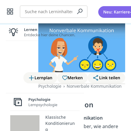
Suche
Neu: Karriere
Lernen lohnt sich!
Entdecke hier deine Chancen.
Lernplan
Merken
Link teilen
Psychologie
Nonverbale Kommunikation
Nonverbale
Psychologie
Kommunikation
Lernpsychologie
Klassische
Nonverbale Kommunikation
Konditionierun
entscheidet oft darüber, wie andere
g