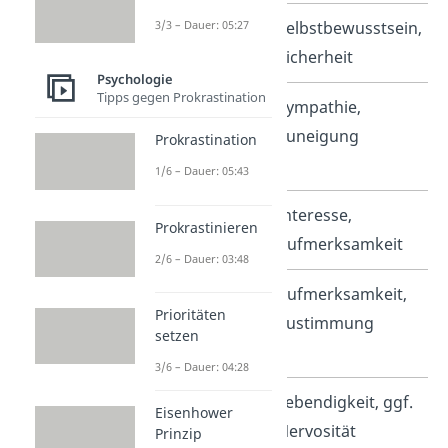
3/3 – Dauer: 05:27
Fester Stand
Selbstbewusstsein,
Sicherheit
Psychologie
Tipps gegen Prokrastination
Nah
Sympathie,
beieinander
Zuneigung
Prokrastination
sitzen
1/6 – Dauer: 05:43
Blickkontakt
Interesse,
Prokrastinieren
halten
Aufmerksamkeit
2/6 – Dauer: 03:48
Leichtes
Aufmerksamkeit,
Prioritäten
Nicken beim
Zustimmung
setzen
Zuhören
3/6 – Dauer: 04:28
Bewegung
Lebendigkeit, ggf.
Eisenhower
mit den
Nervosität
Prinzip