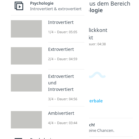
Beliebte Inhalte aus dem Bereich
Psychologie
Introvertiert & extrovertiert
Psychologie
Introvertiert
Mimik
Körpersp
Blickkont
1/4 – Dauer: 05:05
und
rache
akt
Gestik
Dauer: 04:44
Dauer: 04:38
Extrovertiert
Dauer: 03:58
2/4 – Dauer: 04:59
Extrovertiert
und
Introvertiert
3/4 – Dauer: 04:56
zur Videoseite: Nonverbale
Kommunikation
Ambivertiert
4/4 – Dauer: 03:44
Lernen lohnt sich!
Entdecke hier deine Chancen.