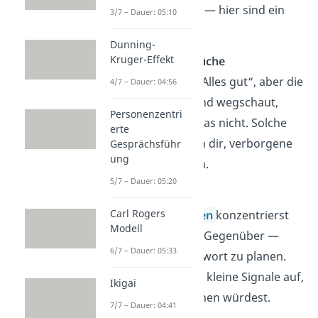
du gezielt trainieren — hier sind ein
3/7 – Dauer: 05:10
paar Methoden:
Dunning-
Kruger-Effekt
Achte auf Widersprüche
Wenn jemand sagt „Alles gut“, aber die
4/7 – Dauer: 04:56
Arme verschränkt und wegschaut,
Personenzentri
stimmt vielleicht etwas nicht. Solche
erte
Widersprüche helfen dir, verborgene
Gesprächsführ
ung
Gefühle zu erkennen.
5/7 – Dauer: 05:20
Hör aktiv zu
Carl Rogers
Beim
aktiven Zuhören
konzentrierst
Modell
du dich voll auf dein Gegenüber —
6/7 – Dauer: 05:33
ohne gleich eine Antwort zu planen.
Dabei fallen dir auch kleine Signale auf,
Ikigai
die du sonst übersehen würdest.
7/7 – Dauer: 04:41