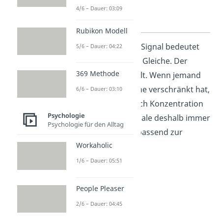
Händen beim
4/6 – Dauer: 03:09
Reden
Rubikon Modell
Wichtig:
Nicht jedes Signal bedeutet
5/6 – Dauer: 04:22
bei jeder Person das Gleiche. Der
369 Methode
Zusammenhang zählt. Wenn jemand
still sitzt und die Arme verschränkt hat,
6/6 – Dauer: 03:10
kann das auch einfach Konzentration
Psychologie
sein. Du solltest Signale deshalb immer
Psychologie für den Alltag
im Gesamtbild und passend zur
Workaholic
Situation deuten.
1/6 – Dauer: 05:51
People Pleaser
2/6 – Dauer: 04:45