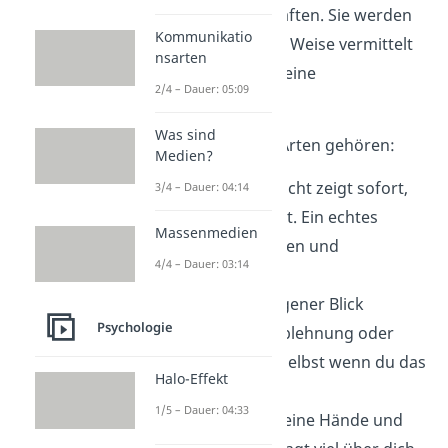
nonverbaler Botschaften. Sie werden
Kommunikatio
auf unterschiedliche Weise vermittelt
nsarten
— vor allem durch deine
2/4 – Dauer: 05:09
Körpersprache.
Was sind
Zu den wichtigsten Arten gehören:
Medien?
Mimik:
Dein Gesicht zeigt sofort,
3/4 – Dauer: 04:14
wie du dich fühlst. Ein echtes
Massenmedien
Lächeln wirkt offen und
4/4 – Dauer: 03:14
sympathisch. Ein
zusammengezogener Blick
Psychologie
dagegen zeigt Ablehnung oder
Unsicherheit — selbst wenn du das
Halo-Effekt
Gegenteil sagst.
1/5 – Dauer: 04:33
Gestik:
Wie du deine Hände und