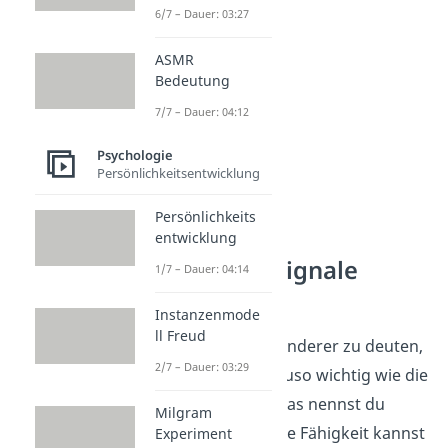
Kommunikation.
6/7 – Dauer: 03:27
ASMR
Bedeutung
7/7 – Dauer: 04:12
Psychologie
Persönlichkeitsentwicklung
Persönlichkeits
entwicklung
Nonverbale Signale
1/7 – Dauer: 04:14
richtig lesen
Instanzenmode
ll Freud
Die Körpersprache anderer zu deuten,
2/7 – Dauer: 03:29
ist mindestens genauso wichtig wie die
eigene zu steuern. Das nennst du
Milgram
„Dekodierung“. Diese Fähigkeit kannst
Experiment