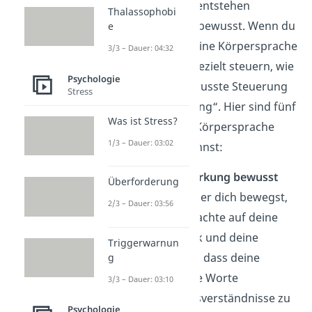
Nonverbale Signale entstehen
Thalassophobi
automatisch und unbewusst. Wenn du
e
aber bewusst auf deine Körpersprache
3/3 – Dauer: 04:32
achtest, kannst du gezielt steuern, wie
Psychologie
du wirkst. Diese bewusste Steuerung
Stress
nennt man „Kodierung“. Hier sind fünf
Was ist Stress?
Tipps, wie du deine Körpersprache
1/3 – Dauer: 03:02
besser einsetzen kannst:
Werde dir deiner Wirkung bewusst
Überforderung
Bevor du sprichst oder dich bewegst,
2/3 – Dauer: 03:56
halte kurz inne und achte auf deine
Haltung, deinen Blick und deine
Triggerwarnun
Gesten. Sorge dafür, dass deine
g
Körpersprache deine Worte
3/3 – Dauer: 03:10
unterstützt, um Missverständnisse zu
Psychologie