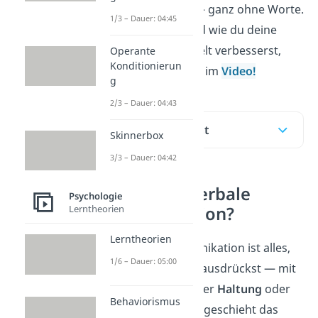
dich wahrnehmen — ganz ohne Worte.
1/3 – Dauer: 04:45
Was dazugehört und wie du deine
Körpersprache gezielt verbesserst,
Operante
Konditionierun
erfährst du hier und im
Video!
g
2/3 – Dauer: 04:43
Inhaltsübersicht
Skinnerbox
3/3 – Dauer: 04:42
Was ist nonverbale
Psychologie
Lerntheorien
Kommunikation?
Lerntheorien
Nonverbale Kommunikation ist alles,
1/6 – Dauer: 05:00
was du ohne Worte ausdrückst — mit
deinem
Körper
, deiner
Haltung
oder
Behaviorismus
deiner
Mimik
. Meist geschieht das