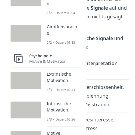
n
Andere nehmen diese
Signale
auf und
1/2 – Dauer: 03:04
deuten sie, auch wenn nichts gesagt
wird.
Giraffensprach
e
Hier findest du
typische Signale
und
2/2 – Dauer: 03:13
was sie oft bedeuten:
Psychologie
Motive & Motivation
Nonverbales
Interpretation
Signal
Extrinsische
Motivation
Verschränkte
Verschlossenheit,
1/3 – Dauer: 02:43
Arme
Ablehnung,
Intrinsische
Misstrauen
Motivation
Auf die Uhr
Desinteresse,
2/3 – Dauer: 02:36
schauen
Stress
Motive