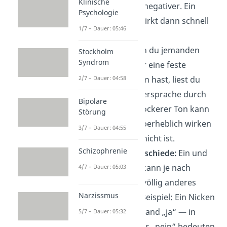
Klinische
Gegenübers oft negativer. Ein
Psychologie
neutraler Blick wirkt dann schnell
1/7 – Dauer: 05:46
wie Ablehnung.
Vorurteile:
Wenn du jemanden
Stockholm
Syndrom
nicht magst oder eine feste
Meinung über ihn hast, liest du
2/7 – Dauer: 04:58
auch seine Körpersprache durch
Bipolare
diese Brille. Ein lockerer Ton kann
Störung
dann plötzlich überheblich wirken
3/7 – Dauer: 04:55
— obwohl er es nicht ist.
Schizophrenie
Kulturelle Unterschiede:
Ein und
dasselbe Signal kann je nach
4/7 – Dauer: 05:03
Herkunft etwas völlig anderes
Narzissmus
bedeuten. Zum Beispiel: Ein Nicken
heißt in Deutschland „ja“ — in
5/7 – Dauer: 05:32
Bulgarien kann es „nein“ bedeuten.