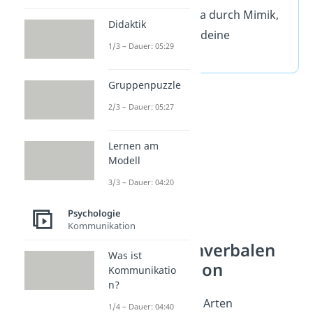
aussendest
— etwa durch Mimik,
Didaktik
Gestik oder durch deine
1/3 – Dauer: 05:29
Körperhaltung.
Gruppenpuzzle
2/3 – Dauer: 05:27
Lernen am
Modell
3/3 – Dauer: 04:20
Psychologie
Kommunikation
Arten der nonverbalen
Was ist
Kommunikation
Kommunikatio
n?
Es gibt verschiedene Arten
1/4 – Dauer: 04:40