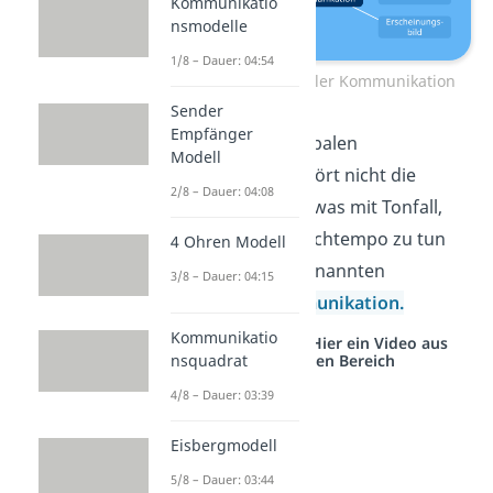
Kommunikatio
nsmodelle
1/8 – Dauer: 04:54
Kanäle nonverbaler Kommunikation
Sender
Empfänger
Wichtig:
Zur nonverbalen
Modell
Kommunikation gehört nicht die
2/8 – Dauer: 04:08
Stimme. Denn alles, was mit Tonfall,
Betonung oder Sprechtempo zu tun
4 Ohren Modell
hat, gehört zur sogenannten
3/8 – Dauer: 04:15
paraverbalen Kommunikation.
Kommunikatio
Studyflix vernetzt: Hier ein Video aus
nsquadrat
einem anderen Bereich
4/8 – Dauer: 03:39
Eisbergmodell
5/8 – Dauer: 03:44