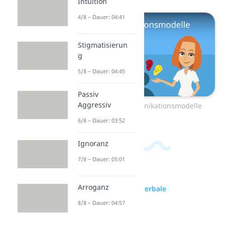
Intuition
4/8 – Dauer: 04:41
Stigmatisierun
g
5/8 – Dauer: 04:45
Passiv
Aggressiv
Zum Video: Kommunikationsmodelle
6/8 – Dauer: 03:52
Ignoranz
7/8 – Dauer: 05:01
Arroganz
zur Videoseite: Nonverbale
Kommunikation
8/8 – Dauer: 04:57