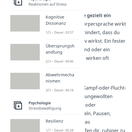
vermeiden.
Reaktionen auf Stress
Setze Körpersprache gezielt ein
Kognitive
Dissonanz
Eine klare, direkte Körpersprache wirkt
authentisch und verhindert, dass du
1/3 – Dauer: 03:57
passiv oder aggressiv wirkst. Ein fester
Übersprungsh
Blick, ein ruhiger Stand oder ein
andlung
freundliches Lächeln wirken oft
2/3 – Dauer: 04:06
stärker als Worte.
Abwehrmecha
Baue Stress ab
nismen
Stress aktiviert den Kampf-oder-Flucht-
3/3 – Dauer: 04:18
Modus und führt zu ungewollten
Psychologie
Signalen wie Zucken oder
Stressbewältigung
angespanntem Lächeln. Pausen,
Resilienz
Achtsamkeit und gutes
Zeitmanagement helfen dir, ruhiger zu
1/7 – Dauer: 05:28