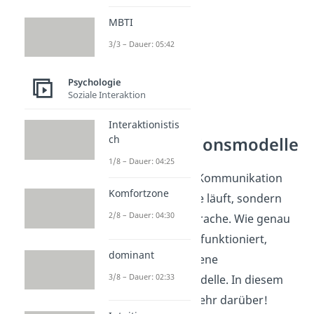
MBTI
3/3 – Dauer: 05:42
Psychologie
Soziale Interaktion
Interaktionistis
ch
Kommunikationsmodelle
1/8 – Dauer: 04:25
Jetzt weißt du, dass Kommunikation
Komfortzone
nicht nur über Worte läuft, sondern
2/8 – Dauer: 04:30
auch über Körpersprache. Wie genau
das Zusammenspiel funktioniert,
dominant
zeigen dir verschiedene
3/8 – Dauer: 02:33
Kommunikationsmodelle. In diesem
Video
erfährst du mehr darüber!