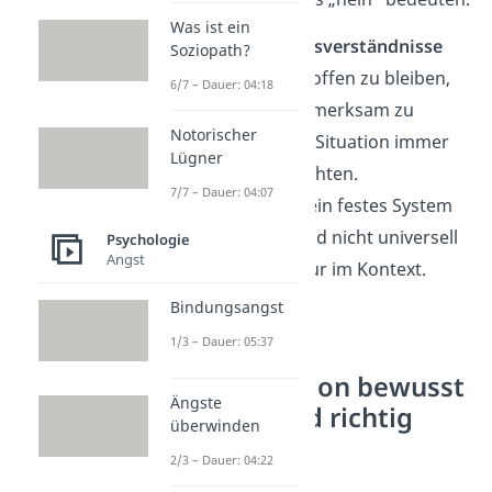
Was ist ein
Damit du solche
Missverständnisse
Soziopath?
vermeidest, hilft es, offen zu bleiben,
6/7 – Dauer: 04:18
dein Gegenüber aufmerksam zu
Notorischer
beobachten und die Situation immer
Lügner
im Ganzen zu betrachten.
7/7 – Dauer: 04:07
Körpersprache ist kein festes System
mit klaren Regeln und nicht universell
Psychologie
Angst
— sie funktioniert nur im Kontext.
Bindungsangst
1/3 – Dauer: 05:37
Nonverbale
Kommunikation bewusst
Ängste
einsetzen und richtig
überwinden
lesen
2/3 – Dauer: 04:22