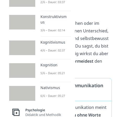
2/6 – Dauer: 03:37
unbewusst.
Doch gerade in
Konstruktivism
us
Bewerbungsgesprächen oder im
Studium macht es einen Unterschied,
3/6 – Dauer: 02:14
ob du ruhig, offen und selbstbewusst
Kognitivismus
wirkst — oder nicht. Du sagst, du bist
4/6 – Dauer: 02:37
motiviert
. Gleichzeitig wirkst du aber
verschlossen
und
vermeidest
den
Kognition
Blickkontakt
.
5/6 – Dauer: 05:21
Nonverbale Kommunikation
Nativismus
— Definition
6/6 – Dauer: 05:27
Nonverbale Kommunikation meint
Psychologie
alle Signale, die du ohne Worte
Didaktik und Methodik