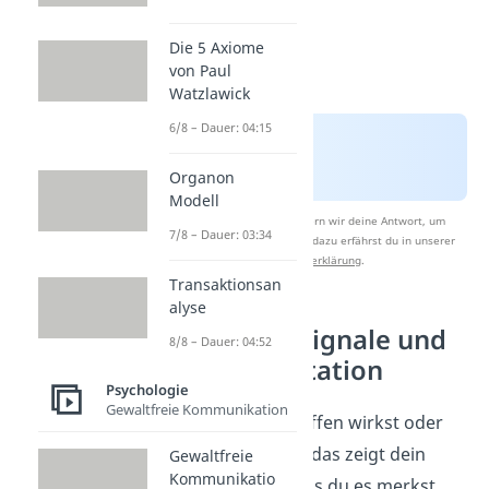
Die 5 Axiome
von Paul
Watzlawick
6/8 – Dauer: 04:15
Organon
Modell
Nach Beantwortung speichern wir deine Antwort, um
7/8 – Dauer: 03:34
Studyflix zu verbessern. Mehr dazu erfährst du in unserer
Datenschutzerklärung
.
Transaktionsan
alyse
Nonverbale Signale und
8/8 – Dauer: 04:52
ihre Interpretation
Psychologie
Gewaltfreie Kommunikation
Ob du nervös bist, offen wirkst oder
selbstbewusst — all das zeigt dein
Gewaltfreie
Kommunikatio
Körper, oft ohne dass du es merkst.