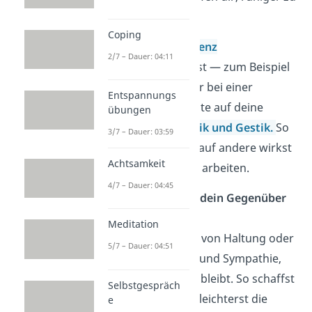
wirken.
Coping
Trainiere deine
Präsenz
2/7 – Dauer: 04:11
Beobachte dich selbst — zum Beispiel
vor dem Spiegel oder bei einer
Entspannungs
Videoaufnahme. Achte auf deine
übungen
Körperhaltung,
Mimik und Gestik.
So
3/7 – Dauer: 03:59
erkennst du, wie du auf andere wirkst
Achtsamkeit
— und kannst daran arbeiten.
4/7 – Dauer: 04:45
Passe dich leicht an dein Gegenüber
an
Meditation
Ein leichtes Spiegeln von Haltung oder
5/7 – Dauer: 04:51
Gestik fördert Nähe und Sympathie,
solange es natürlich bleibt. So schaffst
Selbstgespräch
du Vertrauen und erleichterst die
e