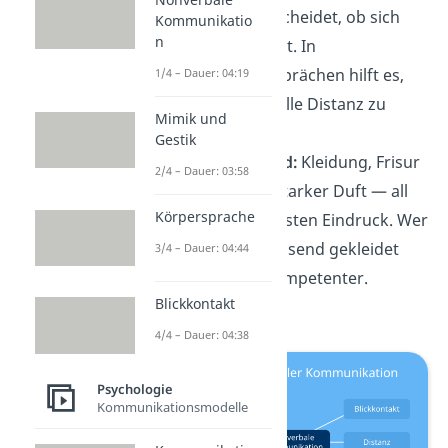
Gegenüber entscheidet, ob sich
Kommunikatio
n
jemand wohlfühlt. In
Bewerbungsgesprächen hilft es,
1/4 – Dauer: 04:19
eine professionelle Distanz zu
Mimik und
wahren.
Gestik
Erscheinungsbild:
Kleidung, Frisur
2/4 – Dauer: 03:58
oder sogar ein starker Duft — all
Körpersprache
das prägt den ersten Eindruck. Wer
gepflegt und passend gekleidet
3/4 – Dauer: 04:44
auftritt, wirkt kompetenter.
Blickkontakt
4/4 – Dauer: 04:38
Psychologie
Kommunikationsmodelle