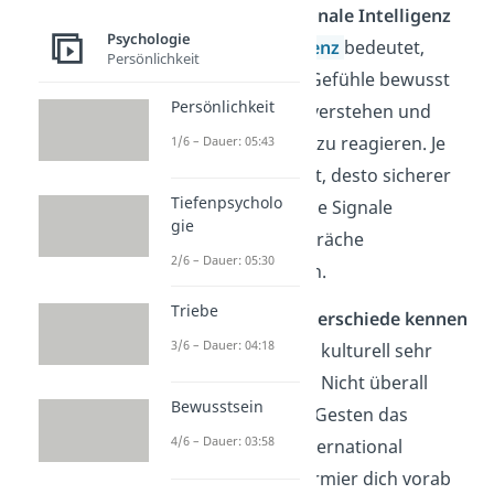
Stärke deine emotionale Intelligenz
Psychologie
Emotionale Intelligenz
bedeutet,
Persönlichkeit
eigene und fremde Gefühle bewusst
Persönlichkeit
wahrzunehmen, zu verstehen und
angemessen darauf zu reagieren. Je
1/6 – Dauer: 05:43
besser du darin wirst, desto sicherer
Tiefenpsycholo
kannst du nonverbale Signale
gie
einordnen und Gespräche
2/6 – Dauer: 05:30
empathischer führen.
Triebe
Lerne kulturelle Unterschiede kennen
3/6 – Dauer: 04:18
Körpersprache kann kulturell sehr
unterschiedlich sein. Nicht überall
Bewusstsein
bedeuten dieselben Gesten das
4/6 – Dauer: 03:58
Gleiche. Wenn du international
unterwegs bist, informier dich vorab