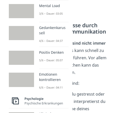
Mental Load
3/6 – Dauer: 03:05
Missverständnisse durch
Gedankenkarus
nonverbale Kommunikation
sell
4/6 – Dauer: 04:37
Nonverbale Signale sind nicht immer
eindeutig
— und das kann schnell zu
Positiv Denken
Missverständnissen
führen. Vor allem
5/6 – Dauer: 05:07
in wichtigen Gesprächen kann das
zum Problem werden.
Emotionen
kontrollieren
Typische Ursachen sind:
6/6 – Dauer: 04:11
Stimmung:
Bist du gestresst oder
Psychologie
schlecht gelaunt, interpretierst du
Psychische Erkrankungen
die Körpersprache deines