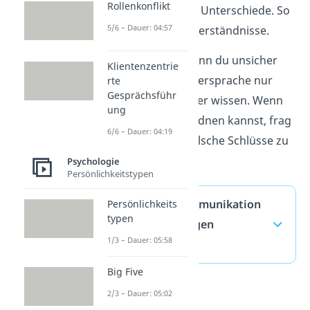
Rollenkonflikt
über die wichtigsten Unterschiede. So
5/6 – Dauer: 04:57
vermeidest du Missverständnisse.
Tipp:
Frage nach, wenn du unsicher
Klientenzentrie
bist. Du kannst Körpersprache nur
rte
Gesprächsführ
vermuten, nicht sicher wissen. Wenn
ung
du etwas nicht einordnen kannst, frag
6/6 – Dauer: 04:19
höflich nach, statt falsche Schlüsse zu
ziehen.
Psychologie
Persönlichkeitstypen
Nonverbale Kommunikation
Persönlichkeits
typen
— häufigste Fragen
1/3 – Dauer: 05:58
(ausklappen)
Big Five
2/3 – Dauer: 05:02