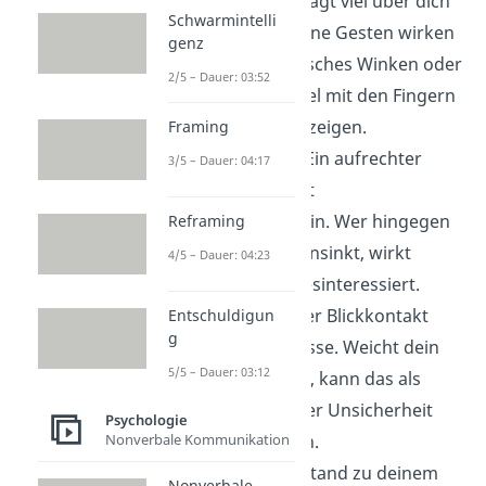
Arme bewegst, sagt viel über dich
Schwarmintelli
aus. Ruhige, offene Gesten wirken
genz
einladend. Hektisches Winken oder
2/5 – Dauer: 03:52
das ständige Spiel mit den Fingern
kann Nervosität zeigen.
Framing
Körperhaltung:
Ein aufrechter
3/5 – Dauer: 04:17
Stand signalisiert
Selbstbewusstsein. Wer hingegen
Reframing
in sich zusammensinkt, wirkt
4/5 – Dauer: 04:23
unsicher oder desinteressiert.
Blickkontakt:
Wer Blickkontakt
Entschuldigun
g
hält, zeigt Interesse. Weicht dein
5/5 – Dauer: 03:12
Blick ständig aus, kann das als
Desinteresse oder Unsicherheit
Psychologie
gedeutet werden.
Nonverbale Kommunikation
Distanz:
Der Abstand zu deinem
Nonverbale