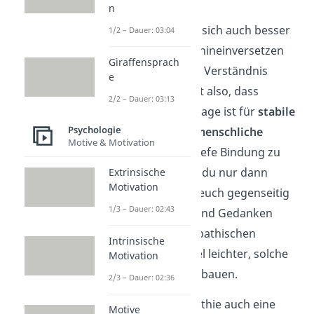
n
Dadurch können sie sich auch besser
1/2 – Dauer: 03:04
in andere Personen hineinversetzen
Giraffensprach
und Mitgefühl sowie Verständnis
e
zeigen. Das bedeutet also, dass
2/2 – Dauer: 03:13
Empathie die Grundlage ist für
stabile
Psychologie
und enge zwischenmenschliche
Motive & Motivation
Beziehungen
. Eine tiefe Bindung zu
einer Person kannst du nur dann
Extrinsische
Motivation
aufbauen, wenn ihr euch gegenseitig
1/3 – Dauer: 02:43
an euren Gefühlen und Gedanken
teilhaben lasst – empathischen
Intrinsische
Menschen fällt es viel leichter, solche
Motivation
Verbindungen aufzubauen.
2/3 – Dauer: 02:36
Außerdem hat Empathie auch eine
Motive