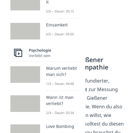
it
5/6 – Dauer: 05:15
Einsamkeit
6/6 – Dauer: 05:05
Psychologie
Verliebt sein
Diagnostik: Gießener
Inventar der Empathie
Warum verliebt
man sich?
Ein wissenschaftlich fundierter,
1/4 – Dauer: 04:48
psychologischer Test
zur Messung
Wann ist man
von Empathie ist das Gießener
verliebt?
Inventar der Empathie. Wenn du also
2/4 – Dauer: 03:34
wirklich genau wissen willst, wie
empathisch du bist, solltest du diesen
Love Bombing
Test durchführen. Dazu brauchst du