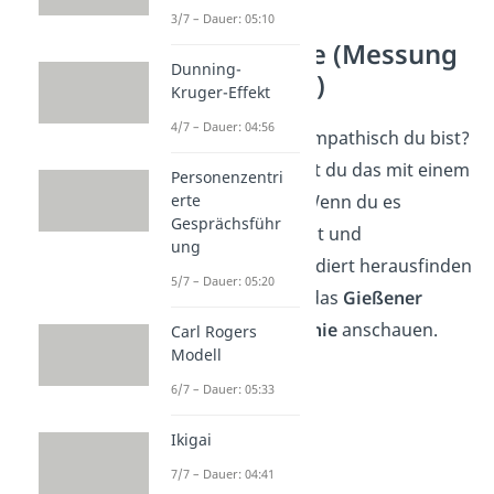
3/7 – Dauer: 05:10
Test Empathie (Messung
Dunning-
der Empathie)
Kruger-Effekt
4/7 – Dauer: 04:56
Du fragst dich wie empathisch du bist?
Herausfinden kannst du das mit einem
Personenzentri
erte
kurzen
Selbsttest
. Wenn du es
Gesprächsführ
genauer wissen willst und
ung
wissenschaftlich fundiert herausfinden
5/7 – Dauer: 05:20
willst, sollest du dir das
Gießener
Inventar der Empathie
anschauen.
Carl Rogers
Modell
6/7 – Dauer: 05:33
Ikigai
7/7 – Dauer: 04:41