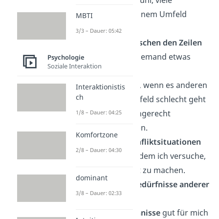
Menschen in meinem Umfeld
MBTI
vertrauen
mir.
3/3 – Dauer: 05:42
Ich kann gut
zwischen den Zeilen
lesen,
wenn mir jemand etwas
Psychologie
Soziale Interaktion
sagt.
Es
belastet
mich, wenn es anderen
Interaktionistis
ch
Personen im Umfeld schlecht geht
oder wenn sie ungerecht
1/8 – Dauer: 04:25
behandelt werden.
Komfortzone
Ich versuche
Konfliktsituationen
2/8 – Dauer: 04:30
zu vermeiden, indem ich versuche,
es anderen recht zu machen.
dominant
Ich nehme die
Bedürfnisse anderer
3/8 – Dauer: 02:33
deutlich wahr.
Ich kann
Geheimnisse
gut für mich