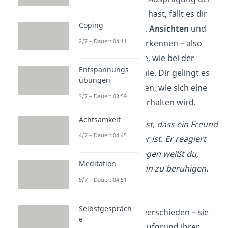
kognitiven Empathie hast, fällt es dir
Coping
leicht, die
Gedanken
,
Ansichten
und
2/7 – Dauer: 04:11
Motive
anderer zu erkennen – also
nicht nur die Gefühle, wie bei der
Entspannungs
emotionalen Empathie. Dir gelingt es
übungen
einfach zu antizipieren, wie sich eine
3/7 – Dauer: 03:59
Person in Zukunft verhalten wird.
Achtsamkeit
Beispiel:
Du bemerkst, dass ein Freund
4/7 – Dauer: 04:45
von dir wirklich sauer ist. Er reagiert
oft aggressiv, deswegen weißt du,
Meditation
dass es wichtig ist, ihn zu beruhigen.
5/7 – Dauer: 04:51
Soziale Empathie
Selbstgespräch
Alle Menschen sind verschieden – sie
e
unterscheiden sich aufgrund ihrer