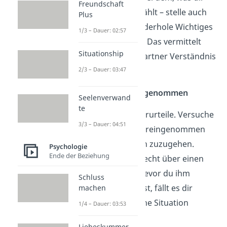
Freundschaft
dein Gegenüber erzählt – stelle auch
Plus
Rückfragen und wiederhole Wichtiges
1/3 – Dauer: 02:57
mit eigenen Worten. Das vermittelt
Situationship
deinem Gesprächspartner Verständnis
und Wertschätzung.
2/3 – Dauer: 03:47
Tipp 2: Sei unvoreingenommen
Seelenverwand
te
Jeder Mensch hat Vorurteile. Versuche
3/3 – Dauer: 04:51
aber möglichst unvoreingenommen
auf andere Personen zuzugehen.
Psychologie
Ende der Beziehung
Wenn du schon schlecht über einen
Menschen denkst, bevor du ihm
Schluss
überhaupt begegnest, fällt es dir
machen
schwerer dich in seine Situation
1/4 – Dauer: 03:53
hineinzuversetzen.
Liebeskummer