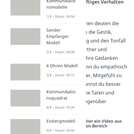
Kommunikatio
besser auf ihr zukünftiges Verhalten
nsmodelle
schließen
.
1/8 – Dauer: 04:54
Empathische Menschen deuten die
Sender
Körpersprache
– also die Gestik,
Empfänger
Mimik, Körperhaltung und den Tonfall
Modell
– ihrer Gesprächspartner und
2/8 – Dauer: 04:08
versetzen sich so in ihre Gedanken
4 Ohren Modell
und Gefühlswelt. Wenn du empathisch
bist, fällt es dir leichter, Mitgefühl zu
3/8 – Dauer: 04:15
zeigen. Außerdem kannst du besser
Kommunikatio
abschätzen, was deine Taten und
nsquadrat
Worte bei deinem Gegenüber
4/8 – Dauer: 03:39
auslösen.
Studyflix vernetzt: Hier ein Video aus
Eisbergmodell
einem anderen Bereich
5/8 – Dauer: 03:44