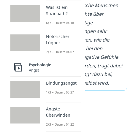
Beispiel
:
Empathische Menschen
Was ist ein
sind über TV-Berichte über
Soziopath?
beispielsweise blutige
6/7 – Dauer: 04:18
Auseinandersetzungen sehr
Notorischer
betroffen. Sie spüren, wie die
Lügner
Opfer leiden. Dass bei den
7/7 – Dauer: 04:07
Personen dabei negative Gefühle
Psychologie
hervorgerufen werden, trägt dabei
Angst
aber nicht unbedingt dazu bei,
dass der Konflikt gelöst wird.
Bindungsangst
1/3 – Dauer: 05:37
Ängste
überwinden
2/3 – Dauer: 04:22