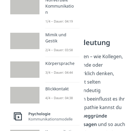
Kommunikatio
n
1/4 – Dauer: 04:19
Mimik und
Empathie Bedeutung
Gestik
2/4 – Dauer: 03:58
Was andere Menschen – wie Kollegen,
Körpersprache
Kunden, Chefs, Freunde oder
Teammitglieder – wirklich denken,
3/4 – Dauer: 04:44
fühlen und wollen, ist selten
Blickkontakt
offensichtlich und eindeutig
erkennbar. Trotzdem beeinflusst es ihr
4/4 – Dauer: 04:38
Verhalten. Durch Empathie kannst du
Psychologie
ihre
Motive und Beweggründe
Kommunikationsmodelle
zutreffender vorhersagen
und so auch