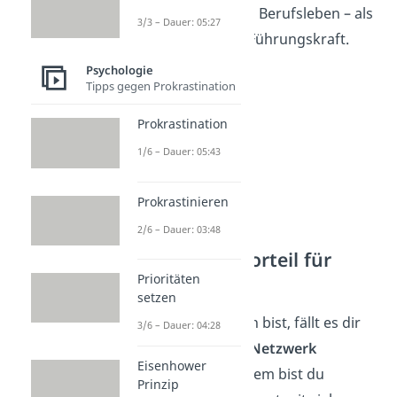
große Bedeutung im Berufsleben – als
3/3 – Dauer: 05:27
Mitarbeiter und als Führungskraft.
Psychologie
Tipps gegen Prokrastination
Prokrastination
1/6 – Dauer: 05:43
Prokrastinieren
2/6 – Dauer: 03:48
Empathie als Vorteil für
Mitarbeiter
Prioritäten
setzen
Wenn du empathisch bist, fällt es dir
3/6 – Dauer: 04:28
leichter, ein
großes Netzwerk
Eisenhower
aufzubauen. Außerdem bist du
Prinzip