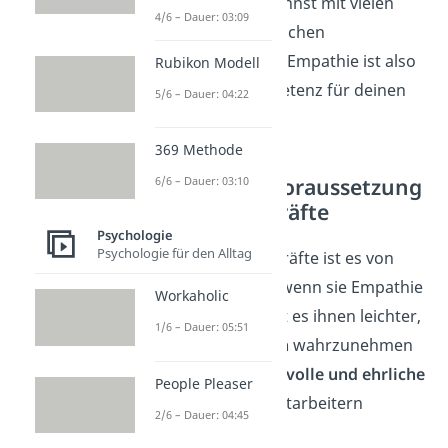
teamfähiger
und kannst mit vielen
4/6 – Dauer: 03:09
verschiedenen Menschen
zusammenarbeiten. Empathie ist also
Rubikon Modell
eine Schlüsselkompetenz für deinen
5/6 – Dauer: 04:22
beruflichen Erfolg.
369 Methode
Empathie als Voraussetzung
6/6 – Dauer: 03:10
für Führungskräfte
Psychologie
Psychologie für den Alltag
Auch für Führungskräfte ist es von
großer Bedeutung, wenn sie Empathie
Workaholic
zeigen. Dadurch fällt es ihnen leichter,
1/6 – Dauer: 05:51
ihre
Vorbildfunktion
wahrzunehmen
und eine
vertrauensvolle und ehrliche
People Pleaser
Bindung
zu ihren Mitarbeitern
2/6 – Dauer: 04:45
aufzubauen.