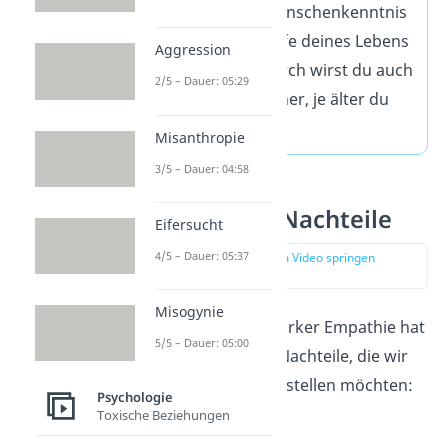
Erfahrung und Menschenkenntnis
hast du dir im Laufe deines Lebens
Aggression
angeeignet. Dadurch wirst du auch
2/5 – Dauer: 05:29
immer empathischer, je älter du
wirst.
Misanthropie
3/5 – Dauer: 04:58
Vorteile und Nachteile
Eifersucht
4/5 – Dauer: 05:37
zur Stelle im Video springen
(03:39)
Misogynie
Das Erfinden von starker Empathie hat
5/5 – Dauer: 05:00
einige Vorteile und Nachteile, die wir
dir jetzt genauer vorstellen möchten:
Psychologie
Toxische Beziehungen
Vorteile