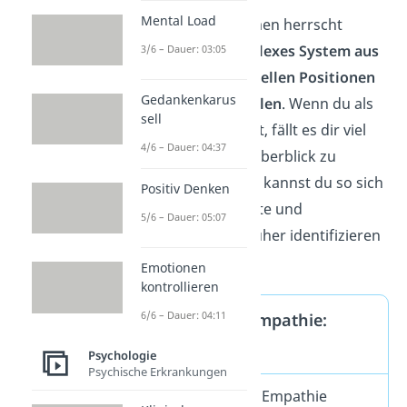
Mental Load
In einem Unternehmen herrscht
außerdem ein
komplexes System aus
3/6 – Dauer: 03:05
verschiedenen offiziellen Positionen
Gedankenkarus
und inoffiziellen Rollen
. Wenn du als
sell
Chef empathisch bist, fällt es dir viel
4/6 – Dauer: 04:37
leichter, dabei den Überblick zu
behalten. Außerdem kannst du so sich
Positiv Denken
anbahnende Konflikte und
5/6 – Dauer: 05:07
Unstimmigkeiten früher identifizieren
und klären.
Emotionen
kontrollieren
6/6 – Dauer: 04:11
Gegenteil von Empathie:
Ekpathie
Psychologie
Psychische Erkrankungen
Das Gegenteil von Empathie