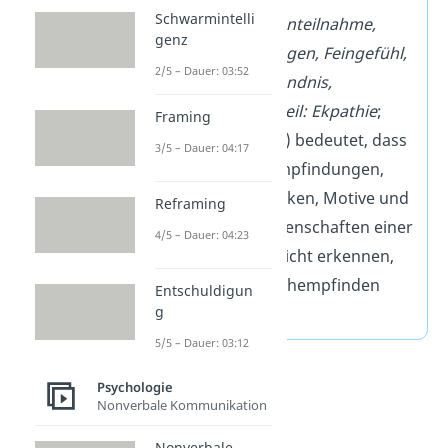
Schwarmintelli
Empathie
(auch:
Anteilnahme,
genz
Einfühlungsvermögen, Feingefühl,
2/5 – Dauer: 03:52
Sensibilität, Verständnis,
Mitgefühl; Gegenteil: Ekpathie
;
Framing
englisch:
empathy
) bedeutet, dass
3/5 – Dauer: 04:17
eine Person die Empfindungen,
Emotionen, Gedanken, Motive und
Reframing
Persönlichkeitseigenschaften einer
4/5 – Dauer: 04:23
anderen Person leicht erkennen,
verstehen und nachempfinden
Entschuldigun
g
kann.
5/5 – Dauer: 03:12
Psychologie
Nonverbale Kommunikation
Nonverbale