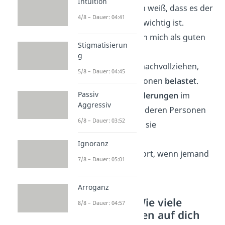
Intuition
behalten, weil ich weiß, dass es der
4/8 – Dauer: 04:41
anderen Person wichtig ist.
Freunde schätzen mich als guten
Stigmatisierun
Zuhörer
.
g
Ich kann es gut nachvollziehen,
5/8 – Dauer: 04:45
was andere Personen
belaste
t.
Passiv
Mir fallen
Veränderungen
im
Aggressiv
Verhalten von anderen Personen
6/8 – Dauer: 03:52
auf und ich kann sie
interpretieren.
Ignoranz
Ich bemerke sofort, wenn jemand
7/8 – Dauer: 05:01
mich
anlügt
.
Arroganz
Auswertung: Wie viele
8/8 – Dauer: 04:57
Aussagen treffen auf dich