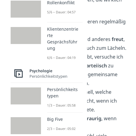
Rollenkonflikt
auf dich zutreffen!
5/6 – Dauer: 04:57
Ich versuche anderen regelmäßig
Klientenzentrie
zu
helfen
.
rte
Wenn sich jemand anderes
freut
,
Gesprächsführ
bring mich das auch zum Lächeln.
ung
Wenn es Streit gibt, versuche ich
6/6 – Dauer: 04:19
neutral
und
unparteiisch
zu
Psychologie
bleiben und eine gemeinsame
Persönlichkeitstypen
Lösung zu finden.
Persönlichkeits
Ich erkenne schnell, welche
typen
Stimmung
herrscht, wenn ich
1/3 – Dauer: 05:58
einen Raum betrete.
Ich werde auch
traurig
, wenn
Big Five
jemand weint.
2/3 – Dauer: 05:02
Ich habe das Gefühl, viele