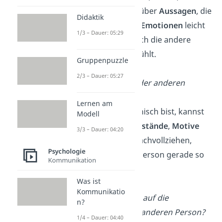
Körpersprache
, über
Aussagen
, die
Didaktik
Stimme
und die
Emotionen
leicht
1/3 – Dauer: 05:29
erkennen, wie sich die andere
Person gerade fühlt.
Gruppenpuzzle
Verständnis
2/3 – Dauer: 05:27
Warum geht es der anderen
Person so?
Lernen am
Wenn du empathisch bist, kannst
Modell
du durch die
Umstände
,
Motive
3/3 – Dauer: 04:20
und
Ursachen
nachvollziehen,
Psychologie
warum sich die Person gerade so
Kommunikation
fühlt.
Was ist
Resonanz
Kommunikatio
Wie reagierst du auf die
n?
Gefühlslage der anderen Person?
1/4 – Dauer: 04:40