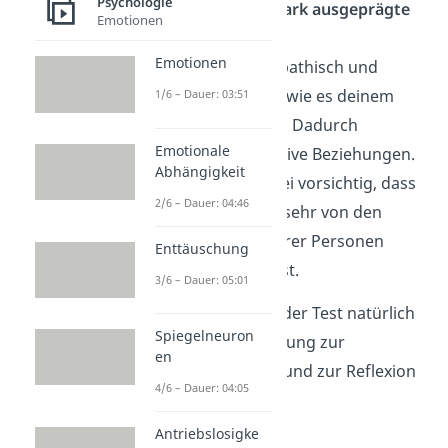
Psychologie
12 bis 15 Mal: Stark ausgeprägte
Emotionen
Empathie
Emotionen
Du bist sehr empathisch und
erkennst sofort, wie es deinem
1/6 – Dauer: 03:51
Gegenüber geht. Dadurch
Emotionale
entstehen intensive Beziehungen.
Abhängigkeit
Aber Achtung: Sei vorsichtig, dass
2/6 – Dauer: 04:46
du dich nicht zu sehr von den
Emotionen anderer Personen
Enttäuschung
beeinflussen lässt.
3/6 – Dauer: 05:01
Wichtig ist, dass dir der Test natürlich
Spiegelneuron
nur eine grobe Richtung zur
en
Selbsteinschätzung und zur Reflexion
4/6 – Dauer: 04:05
bietet.
Antriebslosigke