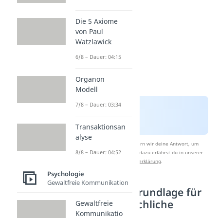
Die 5 Axiome
von Paul
Watzlawick
6/8 – Dauer: 04:15
Organon
Modell
7/8 – Dauer: 03:34
Transaktionsan
alyse
Nach Beantwortung speichern wir deine Antwort, um
8/8 – Dauer: 04:52
Studyflix zu verbessern. Mehr dazu erfährst du in unserer
Datenschutzerklärung
.
Psychologie
Gewaltfreie Kommunikation
Empathie als Grundlage für
zwischenmenschliche
Gewaltfreie
Kommunikatio
Beziehungen