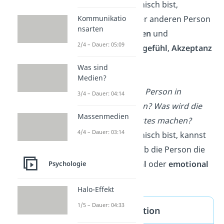
Wenn du empathisch bist,
Kommunikatio
vermittelst du der anderen Person
nsarten
mit deinen
Worten
und
2/4 – Dauer: 05:09
Handlungen
Mitgefühl
,
Akzeptanz
und
Rücksicht
.
Was sind
Antizipation
Medien?
Wie wird sich die Person in
3/4 – Dauer: 04:14
Zukunft verhalten? Was wird die
Massenmedien
Person als nächstes machen?
4/4 – Dauer: 03:14
Wenn du empathisch bist, kannst
du abschätzen, ob die Person die
Situation
rational
oder
emotional
Psychologie
lösen wird.
Halo-Effekt
1/5 – Dauer: 04:33
Empathie Definition