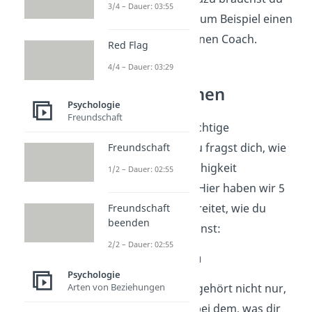
3/4 – Dauer: 03:55
einen Experten wie zum Beispiel einen
Psychologen oder einen Coach.
Red Flag
4/4 – Dauer: 03:29
Empathie lernen
Psychologie
Freundschaft
Empathie ist eine wichtige
Sozialkompetenz. Du fragst dich, wie
Freundschaft
du deine Empathiefähigkeit
1/2 – Dauer: 02:55
verbessern kannst? Hier haben wir 5
Tipps für dich vorbereitet, wie du
Freundschaft
beenden
Empathie lernen kannst:
2/2 – Dauer: 02:55
Tipp 1: Höre aktiv zu
Psychologie
Zu aktiven Zuhören gehört nicht nur,
Arten von Beziehungen
dass du mitdenkst, bei dem, was dir