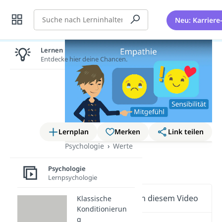
Suche
Neu: Karriere
Lernen lohnt sich!
Entdecke hier deine Chancen.
Lernplan
Merken
Link teilen
Psychologie
Werte
Empathie
Psychologie
Lernpsychologie
Wichtige Inhalte in diesem Video
Klassische
Konditionierun
g