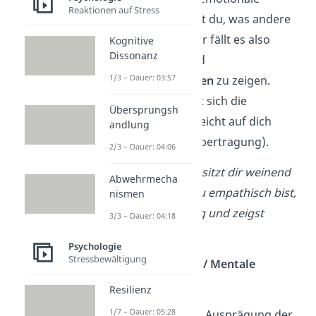
Reaktionen auf Stress
Empathie hast, fühlst du, was andere
Menschen fühlen. Dir fällt es also
Kognitive
Dissonanz
leicht,
Mitgefühl
und
1/3 – Dauer: 03:57
Einfühlungsvermögen
zu zeigen.
Außerdem überträgt sich die
Übersprungsh
Stimmung anderer leicht auf dich
andlung
selbst (Stimmungsübertragung).
2/3 – Dauer: 04:06
Beispiel:
Ein Freund sitzt dir weinend
Abwehrmecha
gegenüber. Wenn du empathisch bist,
nismen
wirst du auch traurig und zeigst
3/3 – Dauer: 04:18
Mitgefühl.
Psychologie
Stressbewältigung
Kognitive Empathie / Mentale
Empathie
Resilienz
1/7 – Dauer: 05:28
Wenn du eine starke Ausprägung der