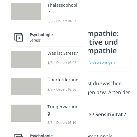
Thalassophobi
e
3/3 – Dauer: 04:32
3 Arten von Empathie:
Psychologie
Soziale, kognitive und
Stress
emotionale Empathie
Was ist Stress?
zur Stelle im Video springen
1/3 – Dauer: 03:02
(02:03)
Überforderung
Häufig unterscheidest du zwischen
2/3 – Dauer: 03:56
den drei Ausprägungen bzw. Arten der
Empathie:
Triggerwarnun
g
Emotionale Empathie / Sensitivität /
Affektive Empathie
3/3 – Dauer: 03:10
Psychologie
Wenn du eine hohe emotionale