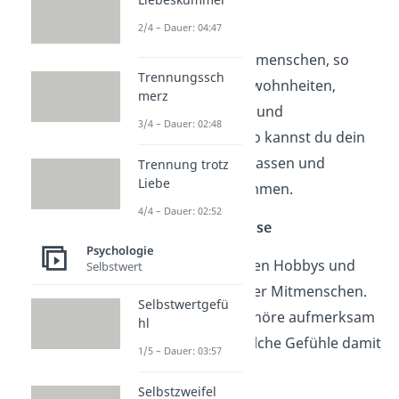
Tipp 3: Beobachte
2/4 – Dauer: 04:47
Beobachte deine Mitmenschen, so
Trennungssch
erkennst du ihre Gewohnheiten,
merz
typische Reaktionen und
3/4 – Dauer: 02:48
Verhaltensweisen. So kannst du dein
Verhalten daran anpassen und
Trennung trotz
Liebe
Rücksicht auf sie nehmen.
4/4 – Dauer: 02:52
Tipp 4: Zeige Interesse
Psychologie
Zeige Interesse an den Hobbys und
Selbstwert
Leidenschaften deiner Mitmenschen.
Selbstwertgefü
Frag aktiv nach und höre aufmerksam
hl
zu. Achte darauf, welche Gefühle damit
1/5 – Dauer: 03:57
verbunden sind.
Selbstzweifel