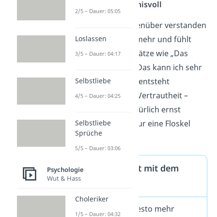
Tipp 5: Sei verständnisvoll
2/5 – Dauer: 05:05
Wenn sich dein Gegenüber verstanden
Loslassen
fühlt, öffnet er sich mehr und fühlt
sich wohler. Durch Sätze wie „Das
3/5 – Dauer: 04:17
verstehe ich“ oder „Das kann ich sehr
gut nachvollziehen“ entsteht
Selbstliebe
Verbundenheit und Vertrautheit –
4/5 – Dauer: 04:25
allerdings soll es natürlich ernst
gemeint und nicht nur eine
Floskel
Selbstliebe
Sprüche
sein.
5/5 – Dauer: 03:06
Empathie nimmt mit dem
Psychologie
Wut & Hass
Alter zu
Choleriker
Je älter du wirst, desto mehr
1/5 – Dauer: 04:32