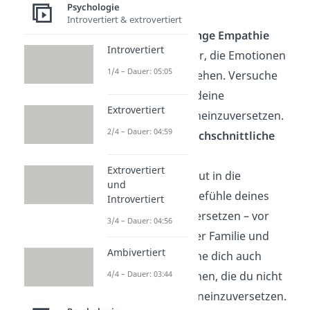
zu?
Psychologie
Introvertiert & extrovertiert
0 bis 6 Mal: Geringe Empathie
Introvertiert
Dir fällt es schwer, die Emotionen
1/4 – Dauer: 05:05
anderer zu verstehen. Versuche
dich häufiger in deine
Extrovertiert
Mitmenschen hineinzuversetzen.
2/4 – Dauer: 04:59
7 bis 11 Mal: Durchschnittliche
Empathie
Extrovertiert
Du kannst dich gut in die
und
Gedanken und Gefühle deines
Introvertiert
Umfelds hineinversetzen – vor
3/4 – Dauer: 04:56
allem in die deiner Familie und
Ambivertiert
Freunde. Versuche dich auch
einmal in Menschen, die du nicht
4/4 – Dauer: 03:44
so gut kennst, hineinzuversetzen.