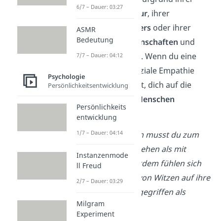
6/7 – Dauer: 03:27
Herkunft
, ihrer
Kultur
, ihrer
Ansichten
, ihres
Alters
oder ihrer
ASMR
Bedeutung
Persönlichkeitseigenschaften
und
ihrer
Charakterzüge
. Wenn du eine
7/7 – Dauer: 04:12
stark ausgeprägt soziale Empathie
Psychologie
hast, fällt es dir leicht, dich auf die
Persönlichkeitsentwicklung
unterschiedlichen Menschen
Persönlichkeits
einzustellen
.
entwicklung
1/7 – Dauer: 04:14
Beispiel
:
Mit Kindern musst du zum
Beispiel anders umgehen als mit
Instanzenmode
Erwachsenen. Außerdem fühlen sich
ll Freud
manche Menschen von Witzen auf ihre
2/7 – Dauer: 03:29
Kosten schneller angegriffen als
Milgram
andere.
Experiment