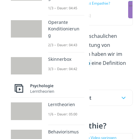
Was ist Empathie?
1/3 – Dauer: 04:45
(00:18)
Operante
Konditionierun
g
Hier lernst du mit anschaulichen
Beispielen die Bedeutung von
2/3 – Dauer: 04:43
Empathie. Außerdem haben wir im
Skinnerbox
Beitrag und im
Video
eine Definition
3/3 – Dauer: 04:42
für dich vorbereitet.
Psychologie
Lerntheorien
Inhaltsübersicht
Lerntheorien
1/6 – Dauer: 05:00
Was ist Empathie?
Behaviorismus
zur Stelle im Video springen