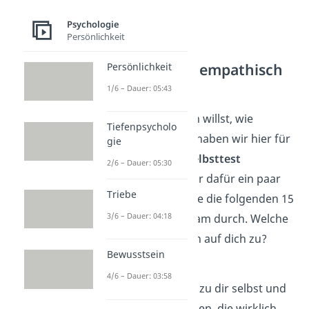
Psychologie
Persönlichkeit
Selbsttest: Wie empathisch
Persönlichkeit
bist du?
1/6 – Dauer: 05:43
Wenn du abschätzen willst, wie
Tiefenpsycholo
empathisch du bist, haben wir hier für
gie
dich einen kurzen
Selbsttest
2/6 – Dauer: 05:30
vorbereitet. Nimm dir dafür ein paar
Triebe
Minuten Zeit und lese die folgenden 15
3/6 – Dauer: 04:18
Aussagen aufmerksam durch. Welche
der Aussagen treffen auf dich zu?
Bewusstsein
Zähle
sie.
4/6 – Dauer: 03:58
Achtung:
Sei ehrlich
zu dir selbst und
zähle nur die Aussagen, die wirklich