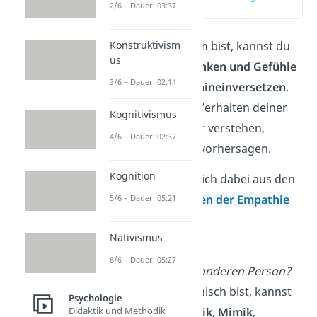
2/6 – Dauer: 03:37
(00:18)
Konstruktivism
Wenn du
empathisch
bist, kannst du
us
dich gut in die
Gedanken
und
Gefühle
3/6 – Dauer: 02:14
anderer Menschen
hineinversetzen
.
Du kannst also das Verhalten deiner
Kognitivismus
Mitmenschen besser verstehen,
4/6 – Dauer: 02:37
nachvollziehen und vorhersagen.
Kognition
Die Empathie setzt sich dabei aus den
sogenannten
4 Säulen der Empathie
5/6 – Dauer: 05:21
zusammen:
Nativismus
Wahrnehmung
6/6 – Dauer: 05:27
Wie geht es der anderen Person?
Wenn du empathisch bist, kannst
Psychologie
Didaktik und Methodik
du über die
Gestik
,
Mimik
,