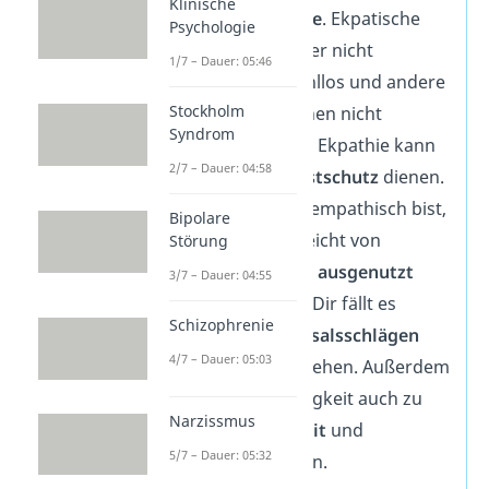
Klinische
nennst du
Ekpathie
. Ekpatische
Psychologie
Menschen sind aber nicht
1/7 – Dauer: 05:46
automatisch gefühllos und andere
Stockholm
Menschen sind ihnen nicht
Syndrom
zwangsläufig egal. Ekpathie kann
2/7 – Dauer: 04:58
auch deinem
Selbstschutz
dienen.
Wenn du weniger empathisch bist,
Bipolare
wirst du nicht so leicht von
Störung
anderen Personen
ausgenutzt
3/7 – Dauer: 04:55
oder
manipuliert
. Dir fällt es
Schizophrenie
leichter mit
Schicksalsschlägen
4/7 – Dauer: 05:03
und
Krisen
umzugehen. Außerdem
kann Empathielosigkeit auch zu
Narzissmus
mehr
Besonnenheit
und
5/7 – Dauer: 05:32
Sachlichkeit
führen.