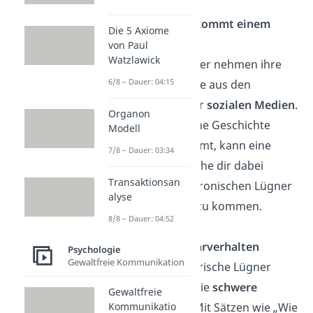
Die Geschichte kommt einem
Die 5 Axiome
bekannt vor
von Paul
Watzlawick
Krankhafte Lügner nehmen ihre
6/8 – Dauer: 04:15
Inspiration
gerne aus den
Nachrichten oder
sozialen Medien
.
Organon
Wenn dir also eine Geschichte
Modell
bekannt vorkommt, kann eine
7/8 – Dauer: 03:34
Internet-Recherche dir dabei
Transaktionsan
helfen, einem chronischen Lügner
alyse
auf die Schliche zu kommen.
8/8 – Dauer: 04:52
Extremes Abwehrverhalten
Psychologie
Gewaltfreie Kommunikation
Fühlen sich notorische Lügner
ertappt, fahren sie
schwere
Gewaltfreie
Geschütze
auf. Mit Sätzen wie „Wie
Kommunikatio