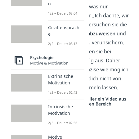
n
kannst du mir sowas nur
1/2 – Dauer: 03:04
vorwerfen?“ oder „Ich dachte, wir
sind Freunde?“ versuchen sie die
Giraffensprach
Schuld
von sich
abzuweisen
und
e
ihr Gegenüber zu verunsichern.
2/2 – Dauer: 03:13
Außerdem
weichen sie bei
Psychologie
Nachfragen häufig aus. Daher
Motive & Motivation
solltest du so präzise wie möglich
Extrinsische
nachfragen und dich nicht von
Motivation
Sprüchen abwimmeln lassen.
1/3 – Dauer: 02:43
Studyflix vernetzt: Hier ein Video aus
einem anderen Bereich
Intrinsische
Motivation
2/3 – Dauer: 02:36
Motive