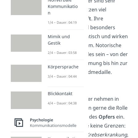
Notorische Lügner sind sehr
Kommunikatio
kreativ
und besitzen viel
n
Vorstellungskraft
. Ihre
1/4 – Dauer: 04:19
Geschichten sind besonders
detailliert, dramatisch und wirken
Mimik und
Gestik
wie aus einem Film. Notorische
2/4 – Dauer: 03:58
Lügen können alles sein – von der
adeligen Abstammung bis hin zur
Körpersprache
olympischen Goldmedaille.
3/4 – Dauer: 04:44
Held oder Opfer
Blickkontakt
Notorische Lügner nehmen in
4/4 – Dauer: 04:38
ihren Geschichten gerne die Rolle
des
Helden
oder des
Opfers
ein.
Psychologie
Dabei kennen sie keine Grenzen:
Kommunikationsmodelle
Eine erfundene
Krebserkrankung
,