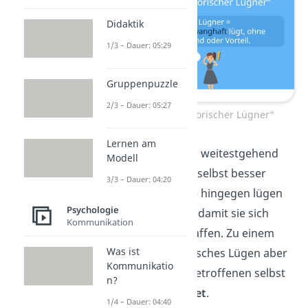
Didaktik
1/3 – Dauer: 05:29
Gruppenpuzzle
2/3 – Dauer: 05:27
Definition von „notorischer Lügner“
Lernen am
Manche machen das weitestgehend
Modell
unbewusst
, um sich selbst besser
3/3 – Dauer: 04:20
darzustellen. Andere hingegen lügen
Psychologie
aus tiefster
Absicht
, damit sie sich
Kommunikation
einen Vorteil verschaffen. Zu einem
Was ist
Problem wird notorisches Lügen aber
Kommunikatio
erst, wenn es dem Betroffenen selbst
n?
oder
anderen schadet
.
1/4 – Dauer: 04:40