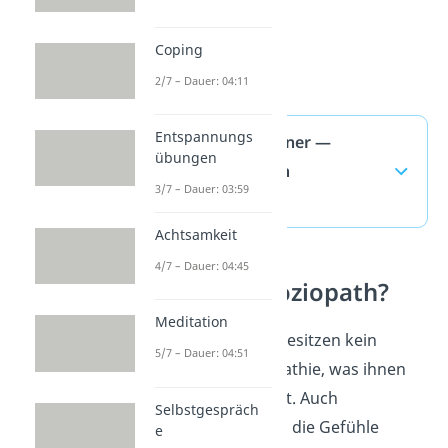
Coping
2/7 – Dauer: 04:11
Entspannungs
Notorischer Lügner —
übungen
häufigste Fragen
3/7 – Dauer: 03:59
(ausklappen)
Achtsamkeit
4/7 – Dauer: 04:45
Was ist ein Soziopath?
Meditation
Notorische Lügner besitzen kein
5/7 – Dauer: 04:51
Mitgefühl oder Empathie, was ihnen
das Lügen erleichtert. Auch
Selbstgespräch
Soziopathen können die Gefühle
e