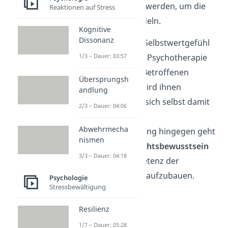
Strategie entwickelt werden, um die
Reaktionen auf Stress
Krankheit zu behandeln.
Kognitive
Dissonanz
Bei einem geringen Selbstwertgefühl
1/3 – Dauer: 03:57
wird innerhalb einer Psychotherapie
der
Selbstwert
der Betroffenen
Übersprungsh
stabilisiert. Zudem wird ihnen
andlung
verdeutlicht, wie sie sich selbst damit
2/3 – Dauer: 04:06
schaden. Bei einer
Abwehrmecha
Persönlichkeitsstörung hingegen geht
nismen
es darum, das
Unrechtsbewusstsein
3/3 – Dauer: 04:18
und die Sozialkompetenz der
chronischen Lügner aufzubauen.
Psychologie
Stressbewältigung
Resilienz
1/7 – Dauer: 05:28