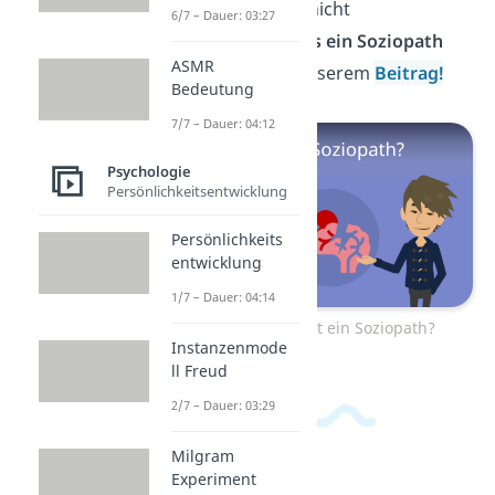
anderer Menschen nicht
6/7 – Dauer: 03:27
nachempfinden.
Was ein Soziopath
ASMR
ist
, erfährst du in unserem
Beitrag!
Bedeutung
7/7 – Dauer: 04:12
Psychologie
Persönlichkeitsentwicklung
Persönlichkeits
entwicklung
1/7 – Dauer: 04:14
Zum Video: Was ist ein Soziopath?
Instanzenmode
ll Freud
2/7 – Dauer: 03:29
Milgram
Experiment