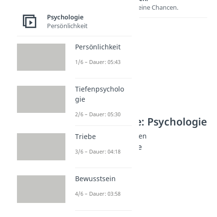
Entdecke hier deine Chancen.
Psychologie
Persönlichkeit
Persönlichkeit
1/6 – Dauer: 05:43
Tiefenpsycholo
gie
2/6 – Dauer: 05:30
Weitere Inhalte: Psychologie
Psychische Erkrankungen
Triebe
Klinische Psychologie
3/6 – Dauer: 04:18
Dauer: 05:46
Stockholm Syndrom
Dauer: 04:58
Bewusstsein
Bipolare Störung
4/6 – Dauer: 03:58
Dauer: 04:55
Schizophrenie
Dauer: 05:03