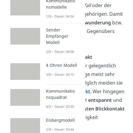
Kommunikatio
ein schwerer
Unfall
oder der
nsmodelle
Verlust
eines Angehörigen. Damit
1/8 – Dauer: 04:54
wollen sie die
Bewunderung
bzw.
Sender
das
Mitleid
ihres Gegenübers
Empfänger
gewinnen.
Modell
2/8 – Dauer: 04:08
Fester Blickkontakt
4 Ohren Modell
Personen, die nur gelegentlich
lügen, ist ihre Lüge meist sehr
3/8 – Dauer: 04:15
unangenehm. Folglich meiden sie
jeden
Blickkontakt.
Wer hingegen
Kommunikatio
nsquadrat
häufig lügt, bleibt
entspannt
und
4/8 – Dauer: 03:39
will mit einem
festen Blickkontakt
seine Glaubwürdigkeit
Eisbergmodell
unterstreichen.
5/8 – Dauer: 03:44