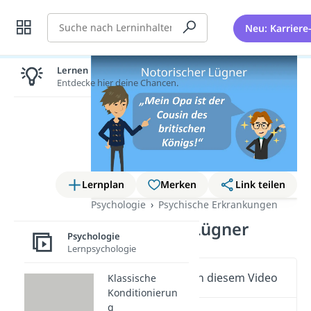
Suche
Neu: Karriere
Lernen lohnt sich!
Entdecke hier deine Chancen.
Lernplan
Merken
Link teilen
Psychologie
Psychische Erkrankungen
Notorischer Lügner
Psychologie
Lernpsychologie
Wichtige Inhalte in diesem Video
Klassische
Konditionierun
g