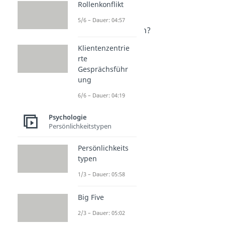
Rollenkonflikt
Narzissmus
5/6 – Dauer: 04:57
Dauer: 05:32
Was ist ein Soziopath?
Dauer: 04:18
Klientenzentrie
Notorischer Lügner
rte
Dauer: 04:07
Gesprächsführ
ung
6/6 – Dauer: 04:19
Psychologie
Persönlichkeitstypen
Persönlichkeits
typen
1/3 – Dauer: 05:58
Big Five
2/3 – Dauer: 05:02