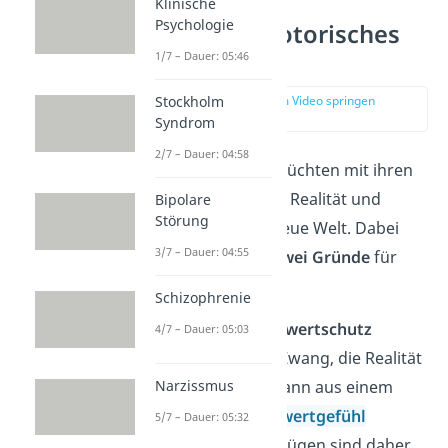
Klinische
Psychologie
Gründe für notorisches
Lügen
1/7 – Dauer: 05:46
zur Stelle im Video springen
Stockholm
(02:36)
Syndrom
2/7 – Dauer: 04:58
Notorische Lügner flüchten mit ihren
Geschichten aus der Realität und
Bipolare
Störung
schaffen sich eine neue Welt. Dabei
3/7 – Dauer: 04:55
unterscheidest du
zwei Gründe
für
chronisches Lügen:
Schizophrenie
Lügen als Selbstwertschutz
4/7 – Dauer: 05:03
Der krankhafte Zwang, die Realität
Narzissmus
zu optimieren, kann aus einem
geringen
Selbstwertgefühl
5/7 – Dauer: 05:32
resultieren. Die Lügen sind daher