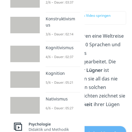
Lügner?
2/6 – Dauer: 03:37
zur Stelle im Video springen
Konstruktivism
(00:19)
us
3/6 – Dauer: 02:14
Sie haben mit 18 Jahren eine Weltreise
gemacht, sprechen 10 Sprachen und
Kognitivismus
haben gleichzeitig als
4/6 – Dauer: 02:37
Entwicklungshelfer gearbeitet. Die
Fantasie
notorischer Lügner
ist
Kognition
unendlich. Nur haben sie all das nie
5/6 – Dauer: 05:21
wirklich erlebt. Neben solchen
fantastischen Geschichten zeichnet sie
Nativismus
vor allem die
Häufigkeit
ihrer Lügen
6/6 – Dauer: 05:27
aus.
Psychologie
Didaktik und Methodik