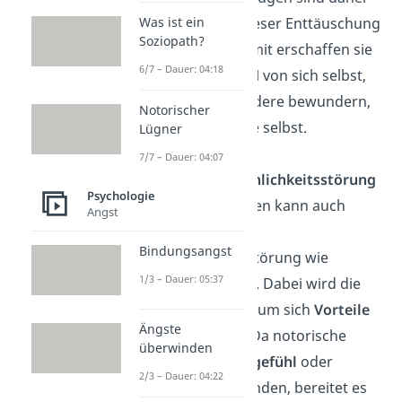
Was ist ein
ein Mittel, mit dieser Enttäuschung
Soziopath?
umzugehen. Damit erschaffen sie
6/7 – Dauer: 04:18
ein
besseres Bild
von sich selbst,
das nicht nur andere bewundern,
Notorischer
sondern auch sie selbst.
Lügner
7/7 – Dauer: 04:07
Lügen als Persönlichkeitsstörung
Psychologie
Notorisches Lügen kann auch
Angst
Ursache einer
Bindungsangst
Persönlichkeitsstörung wie
1/3 – Dauer: 05:37
Narzissmus
sein. Dabei wird die
Lüge eingesetzt, um sich
Vorteile
Ängste
zu verschaffen. Da notorische
überwinden
Lügner
kein Mitgefühl
oder
2/3 – Dauer: 04:22
Empathie
empfinden, bereitet es