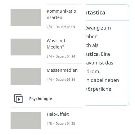
Kommunikatio
Pseudologia Fantastica
nsarten
Den
krankhaften
Zwang zum
2/4 – Dauer: 05:09
Lügen und Übertreiben
Was sind
bezeichnest du auch als
Medien?
Pseudologia Fantastica
. Eine
3/4 – Dauer: 04:14
besondere Form davon ist das
Massenmedien
Münchhausen-Syndrom.
Betroffene erfinden dabei neben
4/4 – Dauer: 03:14
ihren Lügen auch körperliche
Beschwerden.
Psychologie
Halo-Effekt
1/5 – Dauer: 04:33