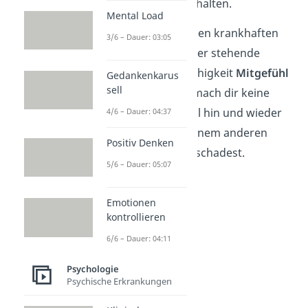
den Traum-Job zu erhalten.
Mental Load
Entscheidend für einen krankhaften
3/6 – Dauer: 03:05
Lügner ist die dahinter stehende
Intention
und die Fähigkeit
Mitgefühl
Gedankenkarus
sell
zu empfinden. Also mach dir keine
Sorgen, wenn du mal hin und wieder
4/6 – Dauer: 04:37
lügst, solange du keinem anderen
Positiv Denken
dadurch absichtlich schadest.
5/6 – Dauer: 05:07
Emotionen
kontrollieren
6/6 – Dauer: 04:11
Psychologie
Psychische Erkrankungen