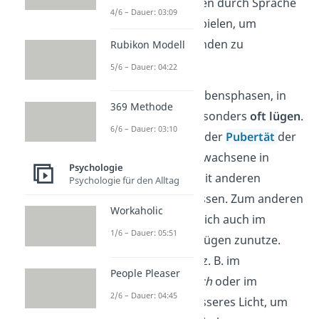
Kind lernen Menschen durch Sprache
4/6 – Dauer: 03:09
mit der Realität zu spielen, um
beispielsweise jemanden zu
Rubikon Modell
beeindrucken.
5/6 – Dauer: 04:22
Außerdem gibt es Lebensphasen, in
369 Methode
denen Menschen besonders
oft lügen
.
6/6 – Dauer: 03:10
Das ist zum einen in der
Pubertät
der
Fall, da sich junge Erwachsene in
Psychologie
diesem Alter stark mit anderen
Psychologie für den Alltag
vergleichen und messen. Zum anderen
Workaholic
machen Menschen sich auch im
1/6 – Dauer: 05:51
Berufsleben
kleine Lügen zunutze.
Manche stellen sich z. B. im
People Pleaser
Vorstellungsgespräch
oder im
2/6 – Dauer: 04:45
Lebenslauf
in ein besseres Licht, um