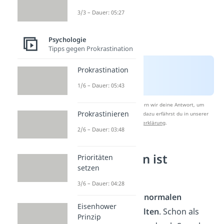
3/3 – Dauer: 05:27
Psychologie
Tipps gegen Prokrastination
Prokrastination
1/6 – Dauer: 05:43
Nach Beantwortung speichern wir deine Antwort, um
Prokrastinieren
Studyflix zu verbessern. Mehr dazu erfährst du in unserer
Datenschutzerklärung
.
2/6 – Dauer: 03:48
Wie viel Lügen ist
Prioritäten
setzen
normal?
3/6 – Dauer: 04:28
Lügen gehören zum
normalen
Eisenhower
menschlichen Verhalten
. Schon als
Prinzip