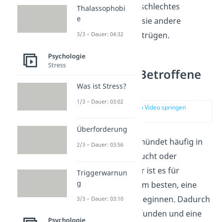
ihnen auch kein schlechtes
Thalassophobi
e
Gewissen, wenn sie andere
täuschen und betrügen.
3/3 – Dauer: 04:32
Psychologie
Stress
Was können Betroffene
tun?
Was ist Stress?
1/3 – Dauer: 03:02
zur Stelle im Video springen
(03:22)
Überforderung
Notorisches Lügen mündet häufig in
2/3 – Dauer: 03:56
sozialer Isolation
, Sucht
oder
Depressionen. Daher ist es für
Triggerwarnun
g
krankhafte Lügner am besten, eine
Psychotherapie
zu beginnen. Dadurch
3/3 – Dauer: 03:10
können Auslöser gefunden und eine
Psychologie