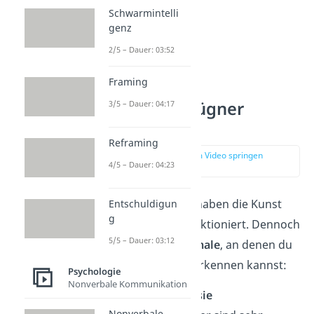
Schwarmintelli
genz
2/5 – Dauer: 03:52
Framing
Notorische Lügner
3/5 – Dauer: 04:17
erkennen
Reframing
zur Stelle im Video springen
4/5 – Dauer: 04:23
(00:47)
Chronische Lügner haben die Kunst
Entschuldigun
g
des Betrügens perfektioniert. Dennoch
5/5 – Dauer: 03:12
gibt es einige
Merkmale
, an denen du
notorische Lügner erkennen kannst:
Psychologie
Nonverbale Kommunikation
Blühende Fantasie
Nonverbale