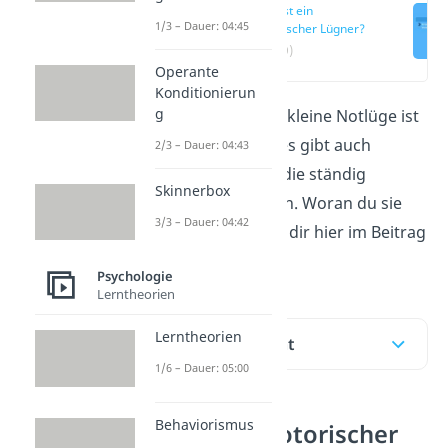
Was ist ein
1/3 – Dauer: 04:45
notorischer Lügner?
(00:19)
Operante
Konditionierun
g
Hin und wieder eine kleine Notlüge ist
ganz normal. Doch es gibt auch
2/3 – Dauer: 04:43
notorische Lügner
, die ständig
Skinnerbox
Geschichten erfinden. Woran du sie
3/3 – Dauer: 04:42
erkennst, zeigen wir dir hier im Beitrag
und im
Video!
Psychologie
Lerntheorien
Lerntheorien
Inhaltsübersicht
1/6 – Dauer: 05:00
Behaviorismus
Was ist ein notorischer