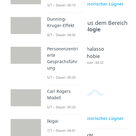
zur Videoseite: Notorischer Lügner
3/7 – Dauer: 05:10
Dunning-
Beliebte Inhalte aus dem Bereich
Kruger-Effekt
Psychologie
4/7 – Dauer: 04:56
Bindungs
Ängste
Thalasso
Personenzentri
erte
angst
überwin
phobie
Gesprächsführ
Dauer: 05:37
den
Dauer: 04:32
ung
Dauer: 04:22
5/7 – Dauer: 05:20
Carl Rogers
Modell
6/7 – Dauer: 05:33
zur Videoseite: Notorischer Lügner
Ikigai
7/7 – Dauer: 04:41
Lernen lohnt sich!