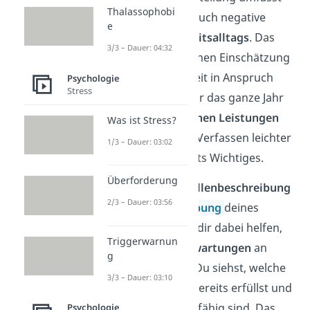
Thalassophobi
sowohl positive als auch negative
e
Aspekte deines
Arbeitsalltags
. Das
3/3 – Dauer: 04:32
Schreiben einer solchen Einschätzung
kann daher einige Zeit in Anspruch
Psychologie
Stress
nehmen. Wenn du dir das ganze Jahr
über
Notizen zu deinen Leistungen
Was ist Stress?
machst, fällt dir das Verfassen leichter
1/3 – Dauer: 03:02
und du vergisst nichts Wichtiges.
Überforderung
✓
Überprüfe die Stellenbeschreibung
2/3 – Dauer: 03:56
Die
Stellenbeschreibung
deines
Arbeitsplatzes kann dir dabei helfen,
Triggerwarnun
die bestehenden
Erwartungen
an
g
dich
abzuschätzen
. Du siehst, welche
3/3 – Dauer: 03:10
Anforderungen du bereits erfüllst und
welche noch ausbaufähig sind. Das
Psychologie