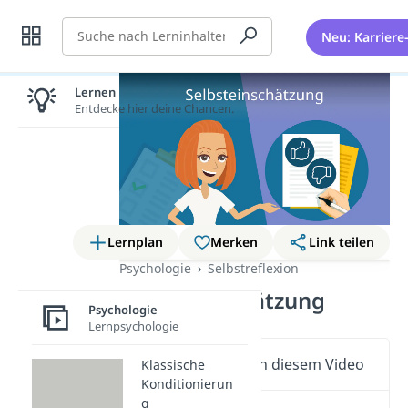
Suche
Neu: Karriere
Lernen lohnt sich!
Entdecke hier deine Chancen.
Lernplan
Merken
Link teilen
Psychologie
Selbstreflexion
Selbsteinschätzung
Psychologie
Lernpsychologie
Wichtige Inhalte in diesem Video
Klassische
Konditionierun
g