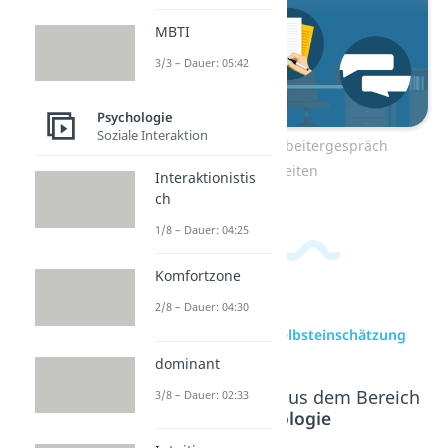
MBTI
3/3 – Dauer: 05:42
Psychologie
Soziale Interaktion
Zum Video: Mitarbeitergespräch
vorbereiten
Interaktionistis
ch
1/8 – Dauer: 04:25
Komfortzone
2/8 – Dauer: 04:30
zur Videoseite: Selbsteinschätzung
dominant
Beliebte Inhalte aus dem Bereich
3/8 – Dauer: 02:33
Psychologie