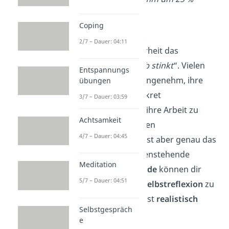
vergrößern.
“
Coping
✓
Hole dir Feedback
2/7 – Dauer: 04:11
Du kennst mit Sicherheit das
Sprichwort „
Eigenlob stinkt
“. Vielen
Entspannungs
Menschen ist es unangenehm, ihre
übungen
eigenen Erfolge konkret
3/7 – Dauer: 03:59
hervorzuheben und ihre Arbeit zu
Achtsamkeit
loben — in einer guten
4/7 – Dauer: 04:45
Selbsteinschätzung ist aber genau das
enorm wichtig! Außenstehende
Meditation
Kollegen
oder
Freunde
können dir
5/7 – Dauer: 04:51
dabei helfen, deine
Selbstreflexion
zu
prüfen
und dich selbst
realistisch
Selbstgespräch
einzuschätzen
.
e