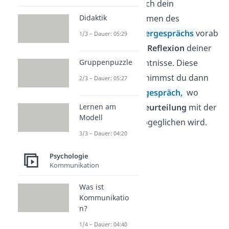
In der Regel bittet dich dein
Didaktik
Vorgesetzter im Rahmen des
jährlichen
Mitarbeitergesprächs
vorab
1/3 – Dauer: 05:29
um eine
schriftliche Reflexion
deiner
Gruppenpuzzle
Tätigkeiten und Kenntnisse. Diese
Selbsteinschätzung nimmst du dann
2/3 – Dauer: 05:27
mit in das
Feedbackgespräch,
wo
Lernen am
deine
persönliche Beurteilung
mit der
Modell
des
Vorgesetzten
abgeglichen wird.
3/3 – Dauer: 04:20
Psychologie
Kommunikation
Was ist
Kommunikatio
n?
1/4 – Dauer: 04:40