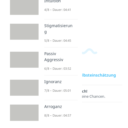
Intuition
Fake it till
Positive
4/8 – Dauer: 04:41
you
Gedanke
make it
n
Stigmatisierun
Dauer: 04:05
Dauer: 05:16
g
5/8 – Dauer: 04:45
Passiv
Aggressiv
6/8 – Dauer: 03:52
zur Videoseite: Selbsteinschätzung
Ignoranz
7/8 – Dauer: 05:01
Lernen lohnt sich!
Entdecke hier deine Chancen.
Arroganz
8/8 – Dauer: 04:57