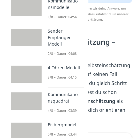
Kommunikatio
nsmodelle
Nach Beantwortung speichern wir deine Antwort, um
Studyflix zu verbessern. Mehr dazu erfährst du in unserer
1/8 – Dauer: 04:54
Datenschutzerklärung
.
Sender
Empfänger
Selbsteinschätzung –
Modell
Vorlage
2/8 – Dauer: 04:08
Wie genau du eine Selbsteinschätzung
4 Ohren Modell
aufbaust und was auf keinen Fall
3/8 – Dauer: 04:15
fehlen darf, erfährst du gleich Schritt
für Schritt. Hier findest du schon
Kommunikatio
einmal eine
Selbsteinschätzung
als
nsquadrat
Beispiel
, an dem du dich orientieren
4/8 – Dauer: 03:39
kannst:
Eisbergmodell
5/8 – Dauer: 03:44