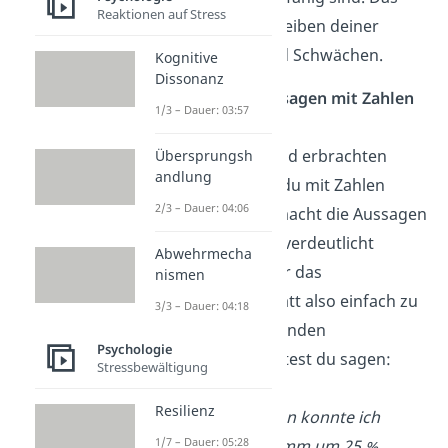
Reaktionen auf Stress
hilft dir beim Beschreiben deiner
eigenen Stärken und Schwächen.
Kognitive
Dissonanz
✓
Belege deine Aussagen mit Zahlen
1/3 – Dauer: 03:57
und Fakten
Alle deine
Erfolge
und erbrachten
Übersprungsh
andlung
Leistungen
solltest du mit Zahlen
2/3 – Dauer: 04:06
untermauern. Das macht die Aussagen
unwiderlegbar
und verdeutlicht
Abwehrmecha
deinen
Mehrwert
für das
nismen
Unternehmen. Anstatt also einfach zu
3/3 – Dauer: 04:18
sagen, du hättest Kunden
Psychologie
dazugewonnen, solltest du sagen:
Stressbewältigung
„Durch umfassende
Resilienz
Verkaufsmaßnahmen konnte ich
1/7 – Dauer: 05:28
unseren Kundenstamm um 25 %