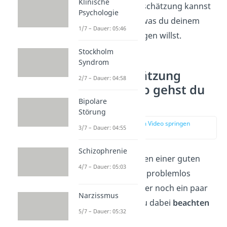
Klinische
deiner Selbsteinschätzung kannst
Psychologie
du aufnehmen, was du deinem
1/7 – Dauer: 05:46
Vorgesetzten sagen willst.
Stockholm
Syndrom
Selbsteinschätzung
2/7 – Dauer: 04:58
schreiben – so gehst du
vor
Bipolare
Störung
zur Stelle im Video springen
3/7 – Dauer: 04:55
(03:33)
Schizophrenie
Damit dir das Erstellen einer guten
4/7 – Dauer: 05:03
Selbstreflexion auch problemlos
gelingt, haben wir hier noch ein paar
Narzissmus
Tipps
für dich, die du dabei
beachten
5/7 – Dauer: 05:32
solltest: