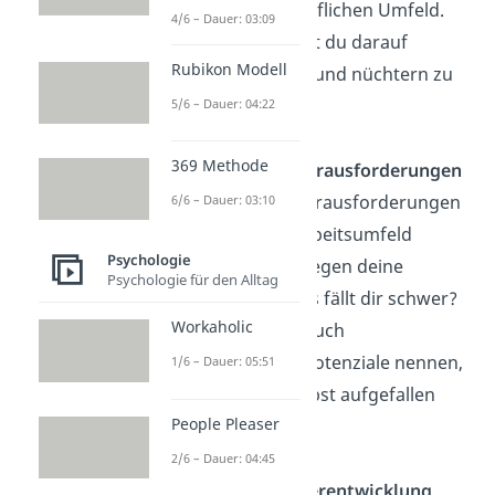
aus deinem beruflichen Umfeld.
4/6 – Dauer: 03:09
Auch hier solltest du darauf
Rubikon Modell
achten, sachlich und nüchtern zu
bleiben.
5/6 – Dauer: 04:22
369 Methode
Schwächen & Herausforderungen
Geh auch auf Herausforderungen
6/6 – Dauer: 03:10
ein, die dir im Arbeitsumfeld
Psychologie
begegnen. Wo liegen deine
Psychologie für den Alltag
Schwächen? Was fällt dir schwer?
Workaholic
Hier kannst du auch
Verbesserungspotenziale nennen,
1/6 – Dauer: 05:51
die dir an dir selbst aufgefallen
People Pleaser
sind.
2/6 – Dauer: 04:45
Berufliche Weiterentwicklung