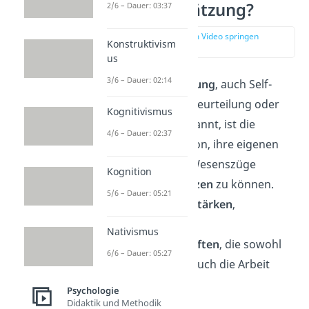
Selbsteinschätzung?
2/6 – Dauer: 03:37
zur Stelle im Video springen
Konstruktivism
(00:17)
us
3/6 – Dauer: 02:14
Die
Selbsteinschätzung
, auch Self-
Assessment, Selbstbeurteilung oder
Kognitivismus
Selbstreflexion
genannt, ist die
4/6 – Dauer: 02:37
Fähigkeit einer Person, ihre eigenen
Kompetenzen und Wesenszüge
Kognition
realistisch einschätzen
zu können.
5/6 – Dauer: 05:21
Dazu zählen bspw.
Stärken
,
Schwächen
oder
Nativismus
Charaktereigenschaften
, die sowohl
6/6 – Dauer: 05:27
das Privatleben als auch die Arbeit
beeinflussen.
Psychologie
Didaktik und Methodik