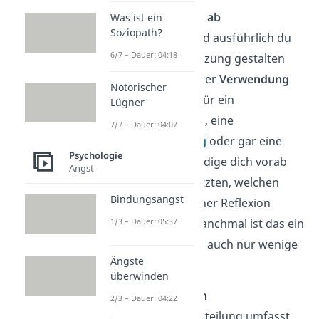
✓
Kläre den Umfang ab
Was ist ein
Soziopath?
Wie umfangreich und ausführlich du
6/7 – Dauer: 04:18
deine Selbsteinschätzung gestalten
musst, hängt von ihrer
Verwendung
Notorischer
ab. Brauchst du sie für ein
Lügner
Mitarbeitergespräch, eine
7/7 – Dauer: 04:07
Gehaltsverhandlung
oder gar eine
Psychologie
Beförderung? Erkundige dich vorab
Angst
bei deinem Vorgesetzten, welchen
Bindungsangst
Zeitraum
du bei deiner Reflexion
betrachten sollst. Manchmal ist das ein
1/3 – Dauer: 05:37
Jahr, es können aber auch nur wenige
Ängste
Monate sein.
überwinden
✓
Mache dir Notizen
2/3 – Dauer: 04:22
Eine gute Selbstbeurteilung umfasst