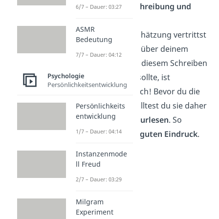
✓
Achte auf Rechtschreibung und
6/7 – Dauer: 03:27
Grammatik
ASMR
Mit einer Selbsteinschätzung vertrittst
Bedeutung
du dich selbst gegenüber deinem
7/7 – Dauer: 04:12
Arbeitgeber. Dass in diesem Schreiben
Psychologie
alles
fehlerfrei
sein sollte, ist
Persönlichkeitsentwicklung
also
selbstverständlich! Bevor du die
Reflexion abgibst, solltest du sie daher
Persönlichkeits
entwicklung
noch einmal
Korrekturlesen
. So
1/7 – Dauer: 04:14
hinterlässt du einen
guten Eindruck
.
Instanzenmode
ll Freud
2/7 – Dauer: 03:29
Milgram
Experiment