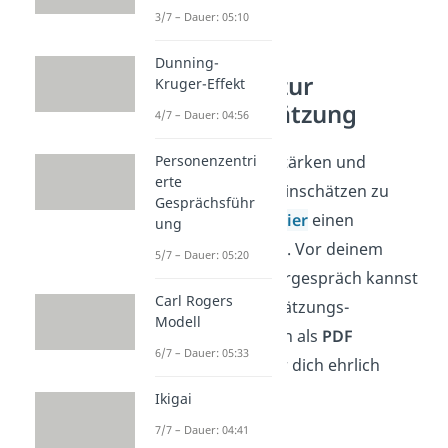
3/7 – Dauer: 05:10
Dunning-
Fragebogen zur
Kruger-Effekt
Selbsteinschätzung
4/7 – Dauer: 04:56
Personenzentri
Um deine eigenen Stärken und
erte
Schwächen besser einschätzen zu
Gesprächsführ
können, haben wir
hier
einen
ung
Fragebogen
für dich. Vor deinem
5/7 – Dauer: 05:20
nächsten Mitarbeitergespräch kannst
Carl Rogers
du den Selbsteinschätzungs-
Modell
Fragenbogen einfach als
PDF
6/7 – Dauer: 05:33
downloaden
und für dich ehrlich
beantworten.
Ikigai
7/7 – Dauer: 04:41