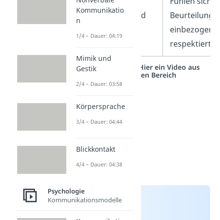
Treffen ihre
Fühlen sich st
Kommunikatio
Beurteilung anhand
Beurteilung m
n
einer fairen
einbezogen 
1/4 – Dauer: 04:19
Grundlage.
respektiert.
Mimik und
Studyflix vernetzt: Hier ein Video aus
Gestik
einem anderen Bereich
2/4 – Dauer: 03:58
Körpersprache
3/4 – Dauer: 04:44
Blickkontakt
4/4 – Dauer: 04:38
Psychologie
Kommunikationsmodelle