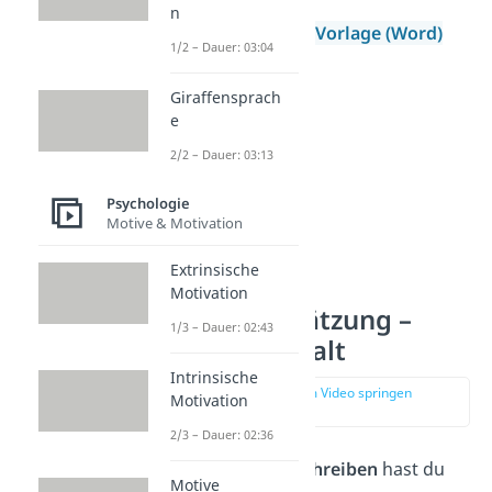
n
Selbsteinschätzung Vorlage (Word)
1/2 – Dauer: 03:04
Giraffensprach
e
2/2 – Dauer: 03:13
Psychologie
Motive & Motivation
Extrinsische
Motivation
Selbsteinschätzung –
1/3 – Dauer: 02:43
Aufbau & Inhalt
Intrinsische
zur Stelle im Video springen
Motivation
(01:46)
2/3 – Dauer: 02:36
Für das
Reflexion schreiben
hast du
Motive