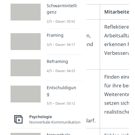
Schwarmintelli
Vorgesetzte
Mitarbeiter
genz
2/5 – Dauer: 03:52
Erhalten Auskunft
Reflektieren 
über die Tätigkeiten,
Arbeitsalltag
Framing
den Arbeitsalltag und
erkennen Feh
3/5 – Dauer: 04:17
evtl. Probleme des
Verbesserung
Mitarbeiters.
Reframing
4/5 – Dauer: 04:23
Verfolgen die
Finden einen
Entwicklung des
für ihre beruf
Entschuldigun
Mitarbeiters und
Weiterentwic
g
erkennen
setzen sich s
5/5 – Dauer: 03:12
Potenziale oder
realistische Zi
Psychologie
Weiterbildungsbedarf.
Nonverbale Kommunikation
Nonverbale