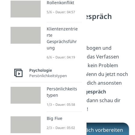
Rollenkonflikt
5/6 – Dauer: 04:57
Mitarbeitergespräch
vorbereiten
Klientenzentrie
rte
Super! Mit dem
Gesprächsführ
Selbsteinschätzungsbogen und
ung
unseren Tipps sollte das Verfassen
6/6 – Dauer: 04:19
einer Selbstreflexion kein Problem
Psychologie
mehr für dich sein. Wenn du jetzt noch
Persönlichkeitstypen
wissen willst, wie du dich ansonsten
Persönlichkeits
auf das
Mitarbeitergespräch
typen
vorbereiten
kannst, dann schau dir
1/3 – Dauer: 05:58
unser
Video
dazu an!
Big Five
2/3 – Dauer: 05:02