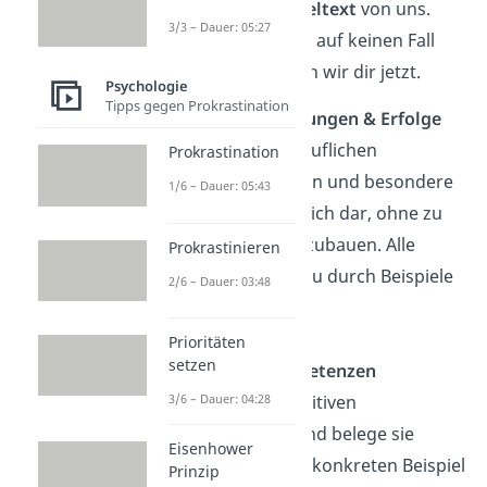
bereits einen
Beispieltext
von uns.
3/3 – Dauer: 05:27
Welche Inhalte darin auf keinen Fall
fehlen dürfen, zeigen wir dir jetzt.
Psychologie
Tipps gegen Prokrastination
Berufliche Leistungen & Erfolge
Stelle deinen beruflichen
Prokrastination
Errungenschaften und besondere
1/6 – Dauer: 05:43
Leistungen sachlich dar, ohne zu
viel Eigenlob einzubauen. Alle
Prokrastinieren
Erfolge solltest du durch Beispiele
2/6 – Dauer: 03:48
belegen können.
Prioritäten
setzen
Stärken & Kompetenzen
Nenne deine positiven
3/6 – Dauer: 04:28
Eigenschaften und belege sie
Eisenhower
immer an einem konkreten Beispiel
Prinzip