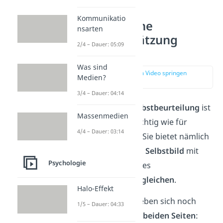
Kommunikatio
Warum ist eine
nsarten
Selbsteinschätzung
2/4 – Dauer: 05:09
wichtig?
Was sind
zur Stelle im Video springen
Medien?
(01:03)
3/4 – Dauer: 04:14
Eine
realistische Selbstbeurteilung
ist
Massenmedien
für dich genauso wichtig wie für
4/4 – Dauer: 03:14
deinen Arbeitgeber. Sie bietet nämlich
die Möglichkeit, dein
Selbstbild
mit
Psychologie
dem
Fremdbild
deines
Vorgesetzten zu
vergleichen
.
Halo-Effekt
Darüber hinaus ergeben sich noch
1/5 – Dauer: 04:33
weitere
Vorteile auf beiden Seiten
: