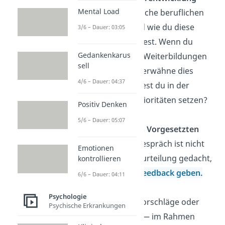
Mental Load
Überlege dir, welche beruflichen
Ziele du hast und wie du diese
3/6 – Dauer: 03:05
erreichen möchtest. Wenn du
Gedankenkarus
dafür Fort- oder Weiterbildungen
sell
benötigst, dann erwähne dies
4/6 – Dauer: 04:37
auch. Wo möchtest du in der
Zukunft deine Prioritäten setzen?
Positiv Denken
5/6 – Dauer: 05:07
Feedback an den Vorgesetzten
Ein Mitarbeitergespräch ist nicht
Emotionen
nur für deine Beurteilung gedacht,
kontrollieren
auch du darfst
Feedback geben.
6/6 – Dauer: 04:11
Egal, ob Kritik,
Psychologie
Verbesserungsvorschläge oder
Psychische Erkrankungen
einfach nur Lob — im Rahmen