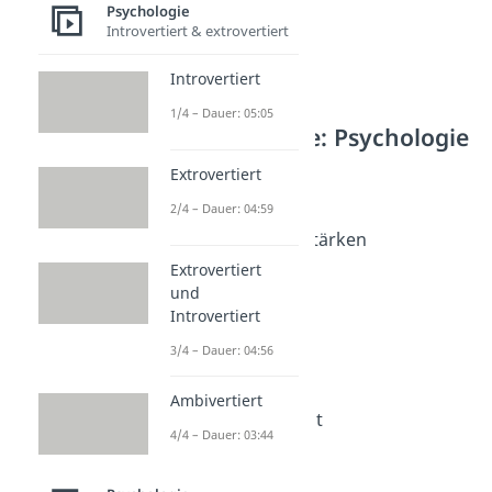
Psychologie
Introvertiert & extrovertiert
Introvertiert
1/4 – Dauer: 05:05
Weitere Inhalte: Psychologie
Selbstreflexion
Extrovertiert
Selbstbewusstsein
2/4 – Dauer: 04:59
Dauer: 05:01
Selbstbewusstsein stärken
Dauer: 05:20
Extrovertiert
Selbstreflexion
und
Dauer: 04:16
Introvertiert
Selbstwirksamkeit
3/4 – Dauer: 04:56
Dauer: 04:16
Selbsteinschätzung
Dauer: 05:08
Ambivertiert
Fake it till you make it
4/4 – Dauer: 03:44
Dauer: 04:05
Positive Gedanken
Dauer: 05:16