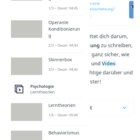
Was ist eine
1/3 – Dauer: 04:45
Selbsteinschätzung?
(00:17)
Operante
Konditionierun
g
Dein Vorgesetzter bittet dich darum,
eine
Selbsteinschätzung
zu schreiben,
2/3 – Dauer: 04:43
aber du bist dir nicht ganz sicher, wie
Skinnerbox
das geht? Im Beitrag
und
Video
3/3 – Dauer: 04:42
erfährst du alles Wichtige darüber und
findest hilfreiche Muster!
Psychologie
Lerntheorien
Lerntheorien
Inhaltsübersicht
1/6 – Dauer: 05:00
Behaviorismus
Was ist eine