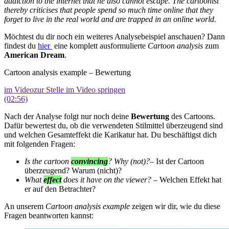
addiction to the internet that he also cannot escape. The cartoonist
thereby criticises that people spend so much time online that they
forget to live in the real world and are trapped in an online world.
Möchtest du dir noch ein weiteres Analysebeispiel anschauen? Dann
findest du
hier
eine komplett ausformulierte
Cartoon analysis
zum
American Dream
.
Cartoon analysis example – Bewertung
im Video
zur Stelle im Video springen
(02:56)
Nach der Analyse folgt nur noch deine
Bewertung
des Cartoons.
Dafür bewertest du, ob die verwendeten Stilmittel überzeugend sind
und welchen Gesamteffekt die Karikatur hat. Du beschäftigst dich
mit folgenden Fragen:
Is the cartoon
convincing
? Why (not)?
– Ist der Cartoon
überzeugend? Warum (nicht)?
What
effect
does it have on the viewer?
– Welchen Effekt hat
er auf den Betrachter?
An unserem
Cartoon analysis example
zeigen wir dir, wie du diese
Fragen beantworten kannst: