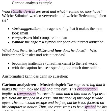
Cartoon analysis example
What
stylistic devices
are used and what meaning do they have?
–
Welche Stilmittel werden verwendet und welche Bedeutung haben
sie?
size/exaggeration
: the cage is so big that it makes the man
look small
comparison
:
bird compared to man
symbol
: the cage = a symbol for people’s internet addiction
What
does the artist
criticize
and how
does he do so?
– Was
kritisiert der Künstler und wie tut er das?
becoming inattentive (unaufmerksam) to the real world
with the caption he uses: spending too much time online
Ausformuliert kann das dann so aussehen:
Cartoon analysieren – Musterbeispiel:
The cage is so big that it
makes the man look the
size
of a little bird. This
exaggeration
implies a
comparison
between the man and a bird that is kept as a
pet. Both are trapped in a cage. But the door of this cage is wide
open. The man could escape and be free, but he is too focused on
his computer to notice. Thus, the cage seems to be a
symbol
for his