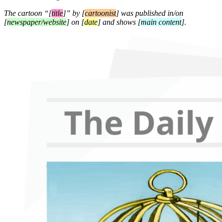
The cartoon “[
title
]” by [
cartoonist
] was published in/on
[
newspaper/website
] on [
date
] and shows [
main content
].