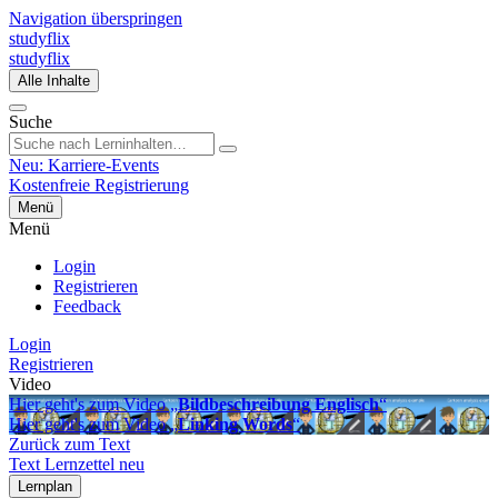
Navigation überspringen
studyflix
studyflix
Alle Inhalte
Suche
Neu: Karriere-Events
Kostenfreie Registrierung
Menü
Menü
Login
Registrieren
Feedback
Login
Registrieren
Video
Hier geht's zum Video „
Bildbeschreibung Englisch
“
Hier geht's zum Video „
Linking Words
“
Zurück zum Text
Text
Lernzettel
neu
Lernplan