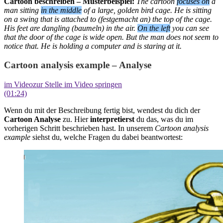
Cartoon beschreiben – Musterbeispiel:
The cartoon
focuses on
a
man sitting
in the middle
of a large, golden bird cage. He is sitting
on a swing that is attached to (festgemacht an) the top of the cage.
His feet are dangling (baumeln)
in the air.
On the left
you can see
that the door of the cage is wide open. But the man does not seem to
notice that. He is holding a computer and is staring at it.
Cartoon analysis example – Analyse
im Video
zur Stelle im Video springen
(01:24)
Wenn du mit der Beschreibung fertig bist, wendest du dich der
Cartoon Analyse
zu. Hier
interpretierst
du das, was du im
vorherigen Schritt beschrieben hast. In unserem
Cartoon analysis
example
siehst du, welche Fragen du dabei beantwortest: