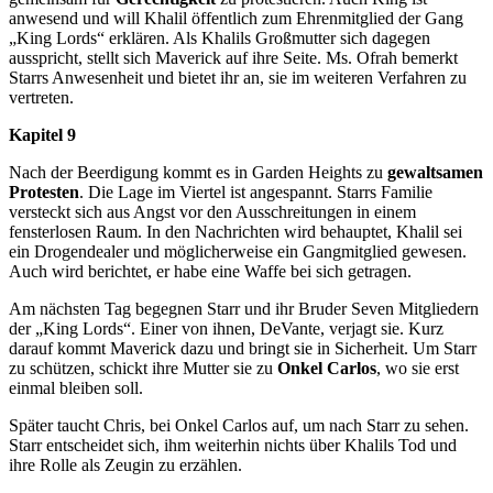
anwesend und will Khalil öffentlich zum Ehrenmitglied der Gang
„King Lords“ erklären. Als Khalils Großmutter sich dagegen
ausspricht, stellt sich Maverick auf ihre Seite. Ms. Ofrah bemerkt
Starrs Anwesenheit und bietet ihr an, sie im weiteren Verfahren zu
vertreten.
Kapitel 9
Nach der Beerdigung kommt es in Garden Heights zu
gewaltsamen
Protesten
. Die Lage im Viertel ist angespannt. Starrs Familie
versteckt sich aus Angst vor den Ausschreitungen in einem
fensterlosen Raum. In den Nachrichten wird behauptet, Khalil sei
ein Drogendealer und möglicherweise ein Gangmitglied gewesen.
Auch wird berichtet, er habe eine Waffe bei sich getragen.
Am nächsten Tag begegnen Starr und ihr Bruder Seven Mitgliedern
der „King Lords“. Einer von ihnen, DeVante, verjagt sie. Kurz
darauf kommt Maverick dazu und bringt sie in Sicherheit. Um Starr
zu schützen, schickt ihre Mutter sie zu
Onkel Carlos
, wo sie erst
einmal bleiben soll.
Später taucht Chris, bei Onkel Carlos auf, um nach Starr zu sehen.
Starr entscheidet sich, ihm weiterhin nichts über Khalils Tod und
ihre Rolle als Zeugin zu erzählen.