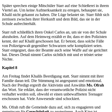
Später sprechen einige Mitschüler Starr auf eine Schießerei in ihrem
Viertel an. Um keine Aufmerksamkeit zu erregen, behauptet sie,
Khalil nicht gekannt zu haben. Die Lüge belastet sie. Starr fühlt sich
zerrissen zwischen ihrer Herkunft und dem Bild, das sie in der
Schule aufrechterhält.
Starr ruft schließlich ihren Onkel Carlos an, um sie von der Schule
abzuholen. Auf dem Heimweg erzählt er ihr, dass er den Polizisten
kennt, der auf Khalil geschossen hat. Er betont, dass solche Fälle
von Polizeigewalt gegenüber Schwarzen sehr kompliziert seien.
Starr entgegnet, dass der Beamte auch seine Waffe auf sie gerichtet
hat. Dieses Detail nimmt Carlos sichtlich mit und er tröstet seine
Nichte.
Kapitel 8
Am Freitag findet Khalils Beerdigung statt. Starr nimmt mit ihrer
Familie daran teil. Die Stimmung ist angespannt und emotional.
Nach der Predigt ergreift die Aktivistin und Anwältin
Ms. Ofrah
das Wort. Sie erklärt, dass der verantwortliche Polizist nicht
verhaftet werden soll, obwohl er einen unbewaffneten Teenager
erschossen hat. Viele Anwesende sind schockiert.
Ms. Ofrah ruft die Gemeinde dazu auf, sich zu engagieren und
gemeinsam für
Gerechtigkeit
zu protestieren. Auch King ist