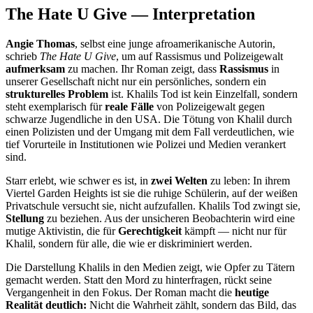
The Hate U Give — Interpretation
Angie Thomas
, selbst eine junge afroamerikanische Autorin,
schrieb
The Hate U Give
, um auf Rassismus und Polizeigewalt
aufmerksam
zu machen. Ihr Roman zeigt, dass
Rassismus
in
unserer Gesellschaft nicht nur ein persönliches, sondern ein
strukturelles Problem
ist. Khalils Tod ist kein Einzelfall, sondern
steht exemplarisch für
reale Fälle
von Polizeigewalt gegen
schwarze Jugendliche in den USA. Die Tötung von Khalil durch
einen Polizisten und der Umgang mit dem Fall verdeutlichen, wie
tief Vorurteile in Institutionen wie Polizei und Medien verankert
sind.
Starr erlebt, wie schwer es ist, in
zwei Welten
zu leben: In ihrem
Viertel Garden Heights ist sie die ruhige Schülerin, auf der weißen
Privatschule versucht sie, nicht aufzufallen. Khalils Tod zwingt sie,
Stellung
zu beziehen. Aus der unsicheren Beobachterin wird eine
mutige Aktivistin, die für
Gerechtigkeit
kämpft — nicht nur für
Khalil, sondern für alle, die wie er diskriminiert werden.
Die Darstellung Khalils in den Medien zeigt, wie Opfer zu Tätern
gemacht werden. Statt den Mord zu hinterfragen, rückt seine
Vergangenheit in den Fokus. Der Roman macht die
heutige
Realität
deutlich:
Nicht die Wahrheit zählt, sondern das Bild, das