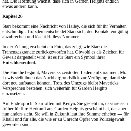
hat. Die Hoffnung wächst, dass sich in Garden Heights endlich
etwas ändern kann.
Kapitel 26
Starr bekommt eine Nachricht von Hailey, die sich für ihr Verhalten
entschuldigt. Trotzdem entscheidet Starr sich, den Kontakt endgültig
abzubrechen und löscht Haileys Nummer.
In der Zeitung erscheint ein Foto, das zeigt, wie Starr die
Tränengasgranate zurückgeworfen hat. Obwohl es als Zeichen für
Gewalt dargestellt wird, ist es für Starr ein Symbol ihrer
Entschlossenheit
.
Die Familie beginnt, Mavericks zerstörten Laden aufzuräumen. Mr.
Lewis stellt ihnen das Nachbargrundstück zur Verfügung, damit sie
dort neu aufbauen können. Trotz des Umzugs bleibt Mavericks
Versprechen bestehen, sich weiterhin für Garden Heights
einzusetzen.
Am Ende spricht Starr offen mit Kenya. Sie gesteht ihr, dass sie sich
früher für ihre Herkunft aus Garden Heights geschämt hat, das aber
nun anders sieht. Sie will in Zukunft laut ihre Stimme erheben — für
Khalil und für alle, die wie er zu Unrecht Opfer von Polizeigewalt
geworden sind.