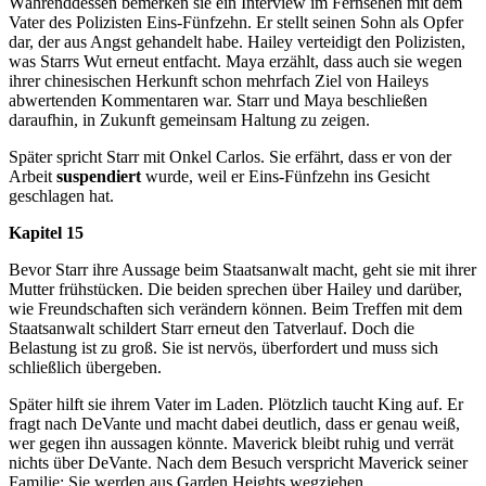
Währenddessen bemerken sie ein Interview im Fernsehen mit dem
Vater des Polizisten Eins-Fünfzehn. Er stellt seinen Sohn als Opfer
dar, der aus Angst gehandelt habe. Hailey verteidigt den Polizisten,
was Starrs Wut erneut entfacht. Maya erzählt, dass auch sie wegen
ihrer chinesischen Herkunft schon mehrfach Ziel von Haileys
abwertenden Kommentaren war. Starr und Maya beschließen
daraufhin, in Zukunft gemeinsam Haltung zu zeigen.
Später spricht Starr mit Onkel Carlos. Sie erfährt, dass er von der
Arbeit
suspendiert
wurde, weil er Eins-Fünfzehn ins Gesicht
geschlagen hat.
Kapitel 15
Bevor Starr ihre Aussage beim Staatsanwalt macht, geht sie mit ihrer
Mutter frühstücken. Die beiden sprechen über Hailey und darüber,
wie Freundschaften sich verändern können. Beim Treffen mit dem
Staatsanwalt schildert Starr erneut den Tatverlauf. Doch die
Belastung ist zu groß. Sie ist nervös, überfordert und muss sich
schließlich übergeben.
Später hilft sie ihrem Vater im Laden. Plötzlich taucht King auf. Er
fragt nach DeVante und macht dabei deutlich, dass er genau weiß,
wer gegen ihn aussagen könnte. Maverick bleibt ruhig und verrät
nichts über DeVante. Nach dem Besuch verspricht Maverick seiner
Familie: Sie werden aus Garden Heights wegziehen.