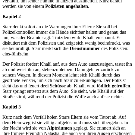
verkauft, um seiner Familie finanziell auszuhelfen. Kurz darauf
werden sie von einem
Polizisten angehalten
.
Kapitel 2
Starr denkt sofort an die Warnungen ihrer Eltern: Sie soll bei
Polizeikontrollen immer die Hände sichtbar halten und genau das
tun, was der Beamte sagt. Trotzdem wirkt Khalil entspannt. Er
diskutiert mit dem Polizisten und zeigt sich wenig beeindruckt, was
sie beunruhigt. Starr merkt sich die
Dienstnummer
des Polizisten:
eins-fünfzehn.
Der Polizist fordert Khalil auf, aus dem Auto auszusteigen, tastet ihn
ab und weist ihn an, stehenzubleiben. Dann geht er zurück zu
seinem Wagen. In diesem Moment lehnt sich Khalil durch das
geöffnete Fenster, um sich nach Starr zu erkundigen. Der Polizist
sieht das und feuert
drei Schüsse
ab. Khalil wird
tödlich getroffen
.
Starr springt entsetzt aus dem Auto. Sie sieht, wie Khalil auf der
Straße stirbt, während der Polizist die Waffe auch auf sie richtet.
Kapitel 3
Kurz nach dem Vorfall holen Starrs Eltern sie vom Tatort ab. Auf
dem Heimweg ist sie völlig aufgelöst und muss sich übergeben. In
der Nacht wird sie von
Alpträumen
geplagt. Sie erinnert sich an
ihre frühere Freundin Natasha, die auch vor ihren Augen erschossen