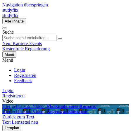
Navigation überspringen
studyflix
studyflix
Alle Inhalte
Suche
Neu: Karriere-Events
Kostenfreie Registrierung
Menü
Menü
Login
Registrieren
Feedback
Login
Registrieren
Video
Hier geht's zum Video „
Merkmale eines Romans
“
Hier geht's zum Video „
Gegenwartsliteratur
“
Zurück zum Text
Text
Lernzettel
neu
Lernplan