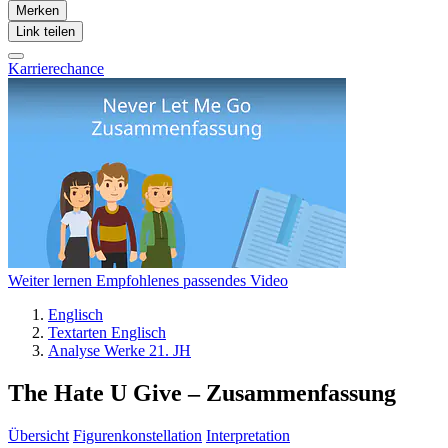
Merken
Link teilen
Karrierechance
Weiter lernen
Empfohlenes passendes Video
Englisch
Textarten Englisch
Analyse Werke 21. JH
The Hate U Give – Zusammenfassung
Übersicht
Figurenkonstellation
Interpretation