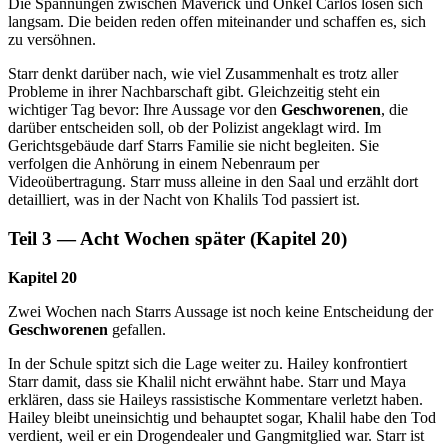
Die Spannungen zwischen Maverick und Onkel Carlos lösen sich
langsam. Die beiden reden offen miteinander und schaffen es, sich
zu versöhnen.
Starr denkt darüber nach, wie viel Zusammenhalt es trotz aller
Probleme in ihrer Nachbarschaft gibt. Gleichzeitig steht ein
wichtiger Tag bevor: Ihre Aussage vor den
Geschworenen
, die
darüber entscheiden soll, ob der Polizist angeklagt wird. Im
Gerichtsgebäude darf Starrs Familie sie nicht begleiten. Sie
verfolgen die Anhörung in einem Nebenraum per
Videoübertragung. Starr muss alleine in den Saal und erzählt dort
detailliert, was in der Nacht von Khalils Tod passiert ist.
Teil 3 — Acht Wochen später (Kapitel 20)
Kapitel 20
Zwei Wochen nach Starrs Aussage ist noch keine Entscheidung der
Geschworenen
gefallen.
In der Schule spitzt sich die Lage weiter zu. Hailey konfrontiert
Starr damit, dass sie Khalil nicht erwähnt habe. Starr und Maya
erklären, dass sie Haileys rassistische Kommentare verletzt haben.
Hailey bleibt uneinsichtig und behauptet sogar, Khalil habe den Tod
verdient, weil er ein Drogendealer und Gangmitglied war. Starr ist