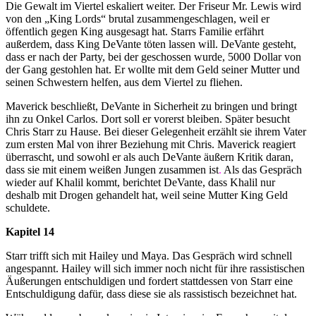
Die Gewalt im Viertel eskaliert weiter. Der Friseur Mr. Lewis wird
von den „King Lords“ brutal zusammengeschlagen, weil er
öffentlich gegen King ausgesagt hat. Starrs Familie erfährt
außerdem, dass King DeVante töten lassen will. DeVante gesteht,
dass er nach der Party, bei der geschossen wurde, 5000 Dollar von
der Gang gestohlen hat. Er wollte mit dem Geld seiner Mutter und
seinen Schwestern helfen, aus dem Viertel zu fliehen.
Maverick beschließt, DeVante in Sicherheit zu bringen und bringt
ihn zu Onkel Carlos. Dort soll er vorerst bleiben. Später besucht
Chris Starr zu Hause. Bei dieser Gelegenheit erzählt sie ihrem Vater
zum ersten Mal von ihrer Beziehung mit Chris. Maverick reagiert
überrascht, und sowohl er als auch DeVante äußern Kritik daran,
dass sie mit einem weißen Jungen zusammen ist
.
Als das Gespräch
wieder auf Khalil kommt, berichtet DeVante, dass Khalil nur
deshalb mit Drogen gehandelt hat, weil seine Mutter King Geld
schuldete.
Kapitel 14
Starr trifft sich mit Hailey und Maya. Das Gespräch wird schnell
angespannt. Hailey will sich immer noch nicht für ihre rassistischen
Äußerungen entschuldigen und fordert stattdessen von Starr eine
Entschuldigung dafür, dass diese sie als rassistisch bezeichnet hat.