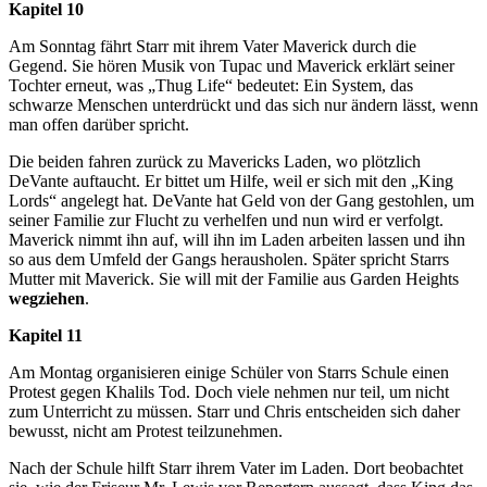
Kapitel 10
Am Sonntag fährt Starr mit ihrem Vater Maverick durch die
Gegend. Sie hören Musik von Tupac und Maverick erklärt seiner
Tochter erneut, was „Thug Life“ bedeutet: Ein System, das
schwarze Menschen unterdrückt und das sich nur ändern lässt, wenn
man offen darüber spricht.
Die beiden fahren zurück zu Mavericks Laden, wo plötzlich
DeVante auftaucht. Er bittet um Hilfe, weil er sich mit den „King
Lords“ angelegt hat. DeVante hat Geld von der Gang gestohlen, um
seiner Familie zur Flucht zu verhelfen und nun wird er verfolgt.
Maverick nimmt ihn auf, will ihn im Laden arbeiten lassen und ihn
so aus dem Umfeld der Gangs herausholen. Später spricht Starrs
Mutter mit Maverick. Sie will mit der Familie aus Garden Heights
wegziehen
.
Kapitel 11
Am Montag organisieren einige Schüler von Starrs Schule einen
Protest gegen Khalils Tod. Doch viele nehmen nur teil, um nicht
zum Unterricht zu müssen. Starr und Chris entscheiden sich daher
bewusst, nicht am Protest teilzunehmen.
Nach der Schule hilft Starr ihrem Vater im Laden. Dort beobachtet