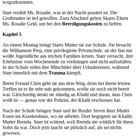
wegzukommen.
Starr erzählt Ms. Rosalie, was in der Nacht passiert ist. Die
Großmutter ist tief getroffen. Zum Abschied geben Skarrs Eltern
Ms. Rosalie Geld, um bei den
Beerdigungskosten
zu helfen.
Kapitel 5
An einem Montag bringt Starrs Mutter sie zur Schule. Sie besucht
die Williamson Prep, eine privilegierte Privatschule, an der fast nur
weiße Jugendliche aus reichen Familien lernen. Starr versucht, ihre
Erlebnisse vom Wochenende zu verdrängen und nicht aufzufallen.
In der Schule reden ihre Mitschüler über Urlaubsreisen, während
Starr innerlich mit dem
Trauma
kämpft.
Ihrem Freund Chris geht sie aus dem Weg, denn bei ihrem letzten
Treffen ist er ihr sehr nah gekommen, wofür sie noch nicht bereit
war. Gleichzeitig denkt sie ständig an Khalil und daran, dass Chris
weiß ist — genau wie der Polizist, der Khalil erschossen hat.
Nach der Schule bringen Starr und ihr Bruder Seven ihrer Mutter
Essen ins Krankenhaus, wo sie arbeitet. Dort begegnen sie Khalils
Mutter Brenda. Starr ist wütend, weil Brenda nie wirklich für ihren
Sohn da war. Doch jetzt taucht sie plötzlich auf, als sei nichts
gewesen.