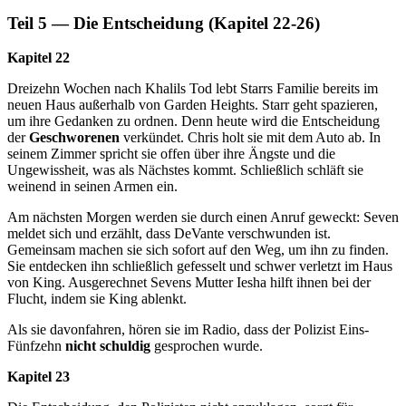
Teil 5 — Die Entscheidung (Kapitel 22-26)
Kapitel 22
Dreizehn Wochen nach Khalils Tod lebt Starrs Familie bereits im
neuen Haus außerhalb von Garden Heights. Starr geht spazieren,
um ihre Gedanken zu ordnen. Denn heute wird die Entscheidung
der
Geschworenen
verkündet. Chris holt sie mit dem Auto ab. In
seinem Zimmer spricht sie offen über ihre Ängste und die
Ungewissheit, was als Nächstes kommt. Schließlich schläft sie
weinend in seinen Armen ein.
Am nächsten Morgen werden sie durch einen Anruf geweckt: Seven
meldet sich und erzählt, dass DeVante verschwunden ist.
Gemeinsam machen sie sich sofort auf den Weg, um ihn zu finden.
Sie entdecken ihn schließlich gefesselt und schwer verletzt im Haus
von King. Ausgerechnet Sevens Mutter Iesha hilft ihnen bei der
Flucht, indem sie King ablenkt.
Als sie davonfahren, hören sie im Radio, dass der Polizist Eins-
Fünfzehn
nicht schuldig
gesprochen wurde.
Kapitel 23