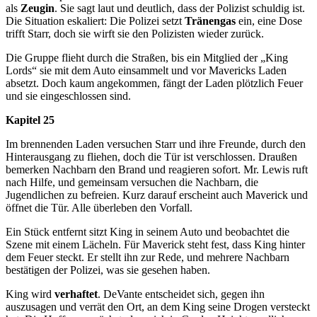
als
Zeugin
. Sie sagt laut und deutlich, dass der Polizist schuldig ist.
Die Situation eskaliert: Die Polizei setzt
Tränengas
ein, eine Dose
trifft Starr, doch sie wirft sie den Polizisten wieder zurück.
Die Gruppe flieht durch die Straßen, bis ein Mitglied der „King
Lords“ sie mit dem Auto einsammelt und vor Mavericks Laden
absetzt. Doch kaum angekommen, fängt der Laden plötzlich Feuer
und sie eingeschlossen sind.
Kapitel 25
Im brennenden Laden versuchen Starr und ihre Freunde, durch den
Hinterausgang zu fliehen, doch die Tür ist verschlossen. Draußen
bemerken Nachbarn den Brand und reagieren sofort. Mr. Lewis ruft
nach Hilfe, und gemeinsam versuchen die Nachbarn, die
Jugendlichen zu befreien. Kurz darauf erscheint auch Maverick und
öffnet die Tür. Alle überleben den Vorfall.
Ein Stück entfernt sitzt King in seinem Auto und beobachtet die
Szene mit einem Lächeln. Für Maverick steht fest, dass King hinter
dem Feuer steckt. Er stellt ihn zur Rede, und mehrere Nachbarn
bestätigen der Polizei, was sie gesehen haben.
King wird
verhaftet
. DeVante entscheidet sich, gegen ihn
auszusagen und verrät den Ort, an dem King seine Drogen versteckt