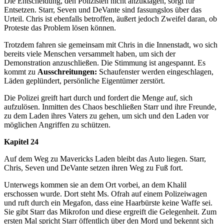
Die Entscheidung, den Polizisten nicht anzuklagen, sorgt für
Entsetzen. Starr, Seven und DeVante sind fassungslos über das
Urteil. Chris ist ebenfalls betroffen, äußert jedoch Zweifel daran, ob
Proteste das Problem lösen können.
Trotzdem fahren sie gemeinsam mit Chris in die Innenstadt, wo sich
bereits viele Menschen versammelt haben, um sich der
Demonstration anzuschließen. Die Stimmung ist angespannt. Es
kommt zu
Ausschreitungen:
Schaufenster werden eingeschlagen,
Läden geplündert, persönliche Eigentümer zerstört.
Die Polizei greift hart durch und fordert die Menge auf, sich
aufzulösen. Inmitten des Chaos beschließen Starr und ihre Freunde,
zu dem Laden ihres Vaters zu gehen, um sich und den Laden vor
möglichen Angriffen zu schützen.
Kapitel 24
Auf dem Weg zu Mavericks Laden bleibt das Auto liegen. Starr,
Chris, Seven und DeVante setzen ihren Weg zu Fuß fort.
Unterwegs kommen sie an dem Ort vorbei, an dem Khalil
erschossen wurde. Dort steht Ms. Ofrah auf einem Polizeiwagen
und ruft durch ein Megafon, dass eine Haarbürste keine Waffe sei.
Sie gibt Starr das Mikrofon und diese ergreift die Gelegenheit. Zum
ersten Mal spricht Starr öffentlich über den Mord und bekennt sich