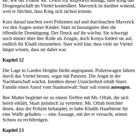
sie, wie der Friseur Mr. Lewis vor Reportern aussagt, dass King das
Drogengeschäft im Viertel kontrolliert. Maverick ist darüber wütend,
weil er fürchtet, dass King sich rächen könnte.
Kurz darauf tauchen zwei Polizisten auf und durchsuchen Maverick
vor den Augen seiner Kinder. Starr ist fassungslos über die
öffentliche Demütigung. Der Druck auf ihr wächst. Sie schweigt
noch immer über ihre Rolle als Zeugin, doch Kenya fordert sie auf,
endlich für Khalil einzustehen. Starr wird klar, dass viele im Viertel
längst wissen, dass sie dabei war.
Kapitel 12
Die Lage in Garden Heights bleibt angespannt. Polizeiwagen fahren
durch das Viertel herum, sogar mit Panzern. Die Angst in der
Nachbarschaft wächst. Inmitten dieser Unsicherheit erhält Starrs
Familie einen Anruf vom Staatsanwalt: Starr soll erneut
aussagen
.
Ihre Mutter begleitet sie zu einem Treffen mit Ms. Ofrah, die sich
bereit erklärt, Skarr juristisch zu vertreten. Ms. Ofrah berichtet
ihnen, dass der Polizist behauptet, er habe Khalils Haarbürste für
eine Waffe gehalten — eine Aussage, mit der er versucht, seinen
Schuss zu rechtfertigen.
Kapitel 13