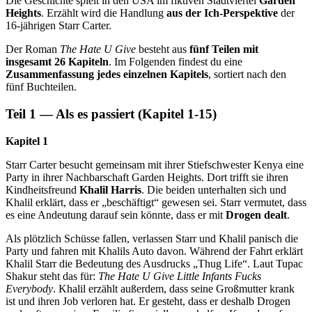
Die Geschichte spielt in den USA im fiktiven Stadtviertel
Garden
Heights
. Erzählt wird die Handlung
aus der Ich-Perspektive
der
16-jährigen Starr Carter.
Der Roman
The Hate U Give
besteht aus
fünf Teilen mit
insgesamt 26 Kapiteln
. Im Folgenden findest du eine
Zusammenfassung jedes einzelnen Kapitels
, sortiert nach den
fünf Buchteilen.
Teil 1 — Als es passiert (Kapitel 1-15)
Kapitel 1
Starr Carter besucht gemeinsam mit ihrer Stiefschwester Kenya eine
Party in ihrer Nachbarschaft Garden Heights. Dort trifft sie ihren
Kindheitsfreund
Khalil Harris
. Die beiden unterhalten sich und
Khalil erklärt, dass er „beschäftigt“ gewesen sei. Starr vermutet, dass
es eine Andeutung darauf sein könnte, dass er mit
Drogen dealt
.
Als plötzlich Schüsse fallen, verlassen Starr und Khalil panisch die
Party und fahren mit Khalils Auto davon. Während der Fahrt erklärt
Khalil Starr die Bedeutung des Ausdrucks „Thug Life“. Laut Tupac
Shakur steht das für:
The Hate U Give Little Infants Fucks
Everybody
. Khalil erzählt außerdem, dass seine Großmutter krank
ist und ihren Job verloren hat. Er gesteht, dass er deshalb Drogen