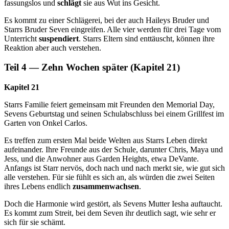
fassungslos und
schlägt
sie aus Wut ins Gesicht.
Es kommt zu einer Schlägerei, bei der auch Haileys Bruder und
Starrs Bruder Seven eingreifen. Alle vier werden für drei Tage vom
Unterricht
suspendiert
. Starrs Eltern sind enttäuscht, können ihre
Reaktion aber auch verstehen.
Teil 4 — Zehn Wochen später (Kapitel 21)
Kapitel 21
Starrs Familie feiert gemeinsam mit Freunden den Memorial Day,
Sevens Geburtstag und seinen Schulabschluss bei einem Grillfest im
Garten von Onkel Carlos.
Es treffen zum ersten Mal beide Welten aus Starrs Leben direkt
aufeinander. Ihre Freunde aus der Schule, darunter Chris, Maya und
Jess, und die Anwohner aus Garden Heights, etwa DeVante.
Anfangs ist Starr nervös, doch nach und nach merkt sie, wie gut sich
alle verstehen. Für sie fühlt es sich an, als würden die zwei Seiten
ihres Lebens endlich
zusammenwachsen
.
Doch die Harmonie wird gestört, als Sevens Mutter Iesha auftaucht.
Es kommt zum Streit, bei dem Seven ihr deutlich sagt, wie sehr er
sich für sie schämt.