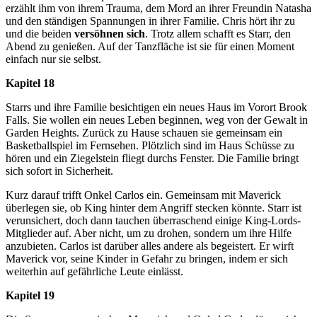
erzählt ihm von ihrem Trauma, dem Mord an ihrer Freundin Natasha
und den ständigen Spannungen in ihrer Familie. Chris hört ihr zu
und die beiden
versöhnen sich
. Trotz allem schafft es Starr, den
Abend zu genießen. Auf der Tanzfläche ist sie für einen Moment
einfach nur sie selbst.
Kapitel 18
Starrs und ihre Familie besichtigen ein neues Haus im Vorort Brook
Falls. Sie wollen ein neues Leben beginnen, weg von der Gewalt in
Garden Heights. Zurück zu Hause schauen sie gemeinsam ein
Basketballspiel im Fernsehen. Plötzlich sind im Haus Schüsse zu
hören und ein Ziegelstein fliegt durchs Fenster. Die Familie bringt
sich sofort in Sicherheit.
Kurz darauf trifft Onkel Carlos ein. Gemeinsam mit Maverick
überlegen sie, ob King hinter dem Angriff stecken könnte. Starr ist
verunsichert, doch dann tauchen überraschend einige King-Lords-
Mitglieder auf. Aber nicht, um zu drohen, sondern um ihre Hilfe
anzubieten. Carlos ist darüber alles andere als begeistert. Er wirft
Maverick vor, seine Kinder in Gefahr zu bringen, indem er sich
weiterhin auf gefährliche Leute einlässt.
Kapitel 19