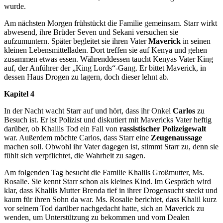
wurde.
Am nächsten Morgen frühstückt die Familie gemeinsam. Starr wirkt
abwesend, ihre Brüder Seven und Sekani versuchen sie
aufzumuntern. Später begleitet sie ihren Vater
Maverick
in seinen
kleinen Lebensmittelladen. Dort treffen sie auf Kenya und gehen
zusammen etwas essen. Währenddessen taucht Kenyas Vater King
auf, der Anführer der „King Lords“-Gang. Er bittet Maverick, in
dessen Haus Drogen zu lagern, doch dieser lehnt ab.
Kapitel 4
In der Nacht wacht Starr auf und hört, dass ihr Onkel
Carlos
zu
Besuch ist. Er ist Polizist und diskutiert mit Mavericks Vater heftig
darüber, ob Khalils Tod ein Fall von
rassistischer Polizeigewalt
war. Außerdem möchte Carlos, dass Starr eine
Zeugenaussage
machen soll. Obwohl ihr Vater dagegen ist, stimmt Starr zu, denn sie
fühlt sich verpflichtet, die Wahrheit zu sagen.
Am folgenden Tag besucht die Familie Khalils Großmutter, Ms.
Rosalie. Sie kennt Starr schon als kleines Kind. Im Gespräch wird
klar, dass Khalils Mutter Brenda tief in ihrer Drogensucht steckt und
kaum für ihren Sohn da war. Ms. Rosalie berichtet, dass Khalil kurz
vor seinem Tod darüber nachgedacht hatte, sich an Maverick zu
wenden, um Unterstützung zu bekommen und vom Dealen