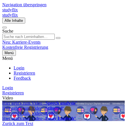
Navigation überspringen
studyflix
studyflix
Alle Inhalte
Suche
Neu: Karriere-Events
Kostenfreie Registrierung
Menü
Menü
Login
Registrieren
Feedback
Login
Registrieren
Video
Hier geht's zum Video „
Speech analysis
“
Hier geht's zum Video „
Stilmittel
“
Hier geht's zum Video „
Epik
“
Hier geht's zum Video „
Essay Englisch
“
Zurück zum Text