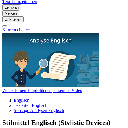
Text
Lernzettel
neu
Lernplan
Merken
Link teilen
Karrierechance
Weiter lernen
Empfohlenes passendes Video
Englisch
Textarten Englisch
Sonstige Analysen Englisch
Stilmittel Englisch (Stylistic Devices)