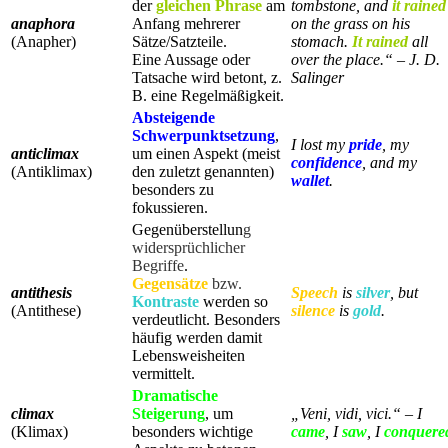
der
gleichen Phrase
am
tombstone, and
it rained
anaphora
Anfang mehrerer
on the grass on his
(Anapher)
Sätze/Satzteile.
stomach.
It rained
all
Eine Aussage oder
over the place.“ – J. D.
Tatsache wird betont, z.
Salinger
B. eine Regelmäßigkeit.
Absteigende
Schwerpunktsetzung
,
I lost my
pride
, my
anticlimax
um einen Aspekt (meist
confidence
, and my
(Antiklimax)
den zuletzt genannten)
wallet
.
besonders zu
fokussieren.
Gegenüberstellun
g
widersprüchlicher
Begriffe
.
Gegensätze
bzw.
antithesis
Speech
is
silver
, but
Kontraste
werden so
(Antithese)
silence
is
gold
.
verdeutlicht. Besonders
häufig werden damit
Lebensweisheiten
vermittelt.
Dramatische
climax
Steigerung
, um
„Veni, vidi, vici.“ – I
(Klimax)
besonders wichtige
came
, I
saw
, I
conquere