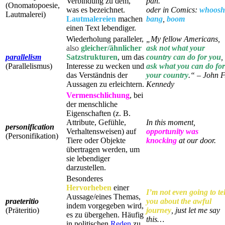
Verbindung zu dem,
pan.
(Onomatopoesie,
was es bezeichnet.
oder in Comics:
whoosh
Lautmalerei)
Lautmalereien
machen
bang
,
boom
einen Text lebendiger.
Wiederholung paralleler,
„My fellow Americans,
also
gleicher/ähnlicher
ask not what your
parallelism
Satzstrukturen
, um das
country can do for you
,
(Parallelismus)
Interesse zu wecken und
ask what you can do for
das Verständnis der
your country
.“ – John F
Aussagen zu erleichtern.
Kennedy
Vermenschlichung
, bei
der menschliche
Eigenschaften (z. B.
Attribute, Gefühle,
In this moment,
personification
Verhaltensweisen) auf
opportunity was
(Personifikation)
Tiere oder Objekte
knocking
at our door.
übertragen werden, um
sie lebendiger
darzustellen.
Besonderes
Hervorheben
einer
I’m not even going to tel
Aussage/eines Themas,
praeteritio
you about the awful
indem vorgegeben wird,
(Präteritio)
journey
, just let me say
es zu übergehen. Häufig
this…
in politischen
Reden
zu