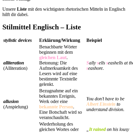
Unsere
Liste
mit den wichtigsten rhetorischen Mitteln in Englisch
hilft dir dabei.
Stilmittel Englisch – Liste
stylistic devices
Erklärung/Wirkung
Beispiel
Benachbarte Wörter
beginnen mit dem
gleichen Laut
.
alliteration
Betonung: Die
S
ally
s
ells
s
eashells at th
(Alliteration)
Aufmerksamkeit des
s
eashore.
Lesers wird auf eine
bestimmte Textstelle
gelenkt.
Bezugnahme auf ein
bekanntes Ereignis,
You don’t have to be
allusion
Werk oder eine
Albert Einstein
to
(Anspielung)
bekannte Person
.
understand division.
Eine Botschaft wird so
veranschaulicht.
Wiederholung des
gleichen Wortes oder
„
It rained
on his lousy