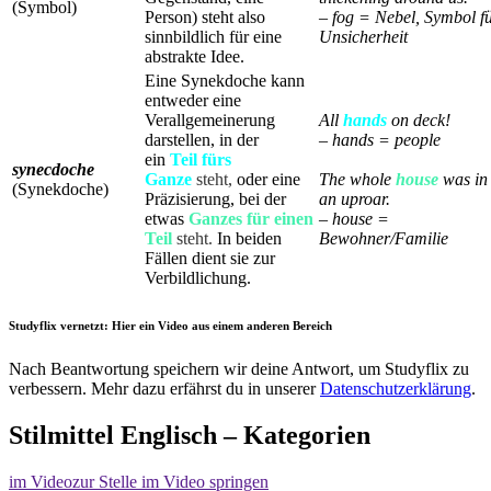
(Symbol)
Person) steht also
– fog = Nebel, Symbol f
sinnbildlich für eine
Unsicherheit
abstrakte Idee.
Eine Synekdoche kann
entweder eine
Verallgemeinerung
All
hands
on deck!
darstellen, in der
– hands = people
ein
Teil fürs
synecdoche
Ganze
steht,
oder eine
The whole
house
was in
(Synekdoche)
Präzisierung, bei der
an uproar.
etwas
Ganzes für einen
– house =
Teil
steht.
In beiden
Bewohner/Familie
Fällen dient sie zur
Verbildlichung.
Studyflix vernetzt: Hier ein Video aus einem anderen Bereich
Nach Beantwortung speichern wir deine Antwort, um Studyflix zu
verbessern. Mehr dazu erfährst du in unserer
Datenschutzerklärung
.
Stilmittel Englisch – Kategorien
im Video
zur Stelle im Video springen