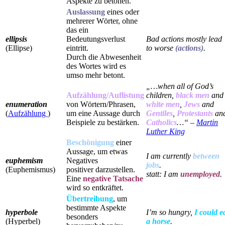
Aspekte zu betonen.
Auslassung
eines oder
mehrerer Wörter, ohne
das ein
ellipsis
Bedeutungsverlust
Bad actions mostly lead
(Ellipse)
eintritt.
to worse
(actions)
.
Durch die Abwesenheit
des Wortes wird es
umso mehr betont.
„…when all of God’s
Aufzählung/Auflistung
children,
black men
and
enumeration
von Wörtern/Phrasen,
white men
,
Jews
and
(
Aufzählung
)
um eine Aussage durch
Gentiles
,
Protestants
an
Beispiele zu bestärken.
Catholics
…“ –
Martin
Luther King
Beschönigung
einer
Aussage, um etwas
I am currently
between
euphemism
Negatives
jobs
.
(Euphemismus)
positiver darzustellen.
statt: I am
unemployed
.
Eine
negative Tatsache
wird so entkräftet.
Übertreibung
, um
bestimmte Aspekte
hyperbole
I’m so hungry,
I could e
besonders
(Hyperbel)
a horse
.