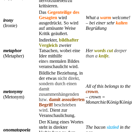
hervorzuheben/zu
kritisieren.
Das
Gegenteilige des
Gesagten
wird
What a
warm
welcome!
irony
ausgedrückt. So wird
– bei einer sehr
kalten
(Ironie)
auf amüsante Weise
Begrüßung
Kritik geäußert.
Indirekter,
bildhafter
Vergleich
zweier
metaphor
Tatsachen, wobei eine
Her
words
cut
deeper
(Metapher)
Idee mithilfe
than a
knife
.
ein
es
mentalen Bildes
veranschaulicht wird.
Bildliche Beziehung, in
der etwas
nicht direkt,
sondern durch einen
All of this belongs to the
damit
metonymy
crown
.
zusammenhängenden
(Metonym)
– crown =
bzw.
damit assoziierten
Monarchie/König/König
Begriff
beschrieben
wird
. Dient zur
Veranschaulichung.
Der Klang eines Wortes
steht in direkter
The bacon
sizzled
in the
onomatopoeia