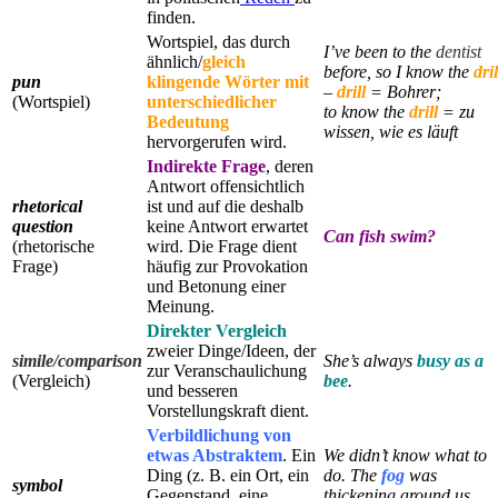
finden.
Wortspiel, das durch
I’ve been to the
dentist
ähnlich/
gleich
before, so I know the
dril
pun
klingende
Wörter mit
–
drill
= Bohrer;
(Wortspiel)
unterschiedlicher
to know the
drill
= zu
Bedeutung
wissen, wie es läuft
hervorgerufen wird.
Indirekte Frage
, deren
Antwort offensichtlich
rhetorical
ist und auf die deshalb
question
keine Antwort erwartet
Can fish swim?
(rhetorische
wird. Die Frage dient
Frage)
häufig zur Provokation
und Betonung einer
Meinung.
Direkter Vergleich
zweier Dinge/Ideen, der
simile/comparison
She’s always
busy as a
zur Veranschaulichung
(Vergleich)
bee
.
und besseren
Vorstellungskraft dient.
Verbildlichung von
etwas Abstraktem
. Ein
We didn’t know what to
Ding (z. B. ein Ort, ein
do. The
fog
was
symbol
Gegenstand, eine
thickening around us.