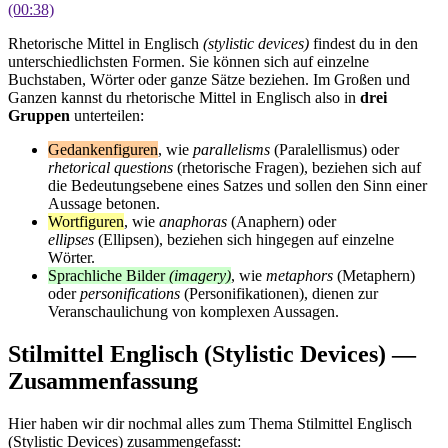
(00:38)
Rhetorische Mittel in Englisch
(stylistic devices)
findest du in den
unterschiedlichsten Formen. Sie können sich auf einzelne
Buchstaben, Wörter oder ganze Sätze beziehen. Im Großen und
Ganzen kannst du rhetorische Mittel in Englisch also in
drei
Gruppen
unterteilen:
Gedankenfiguren
, wie
parallelisms
(Paralellismus)
oder
rhetorical questions
(rhetorische Fragen), beziehen sich auf
die Bedeutungsebene eines Satzes und sollen den Sinn einer
Aussage betonen.
Wortfiguren
, wie
anaphoras
(Anaphern) oder
ellipses
(Ellipsen), beziehen sich hingegen auf einzelne
Wörter.
Sprachliche Bilder
(imagery)
, wie
metaphors
(Metaphern)
oder
personifications
(Personifikationen), dienen zur
Veranschaulichung von komplexen Aussagen.
Stilmittel Englisch (Stylistic Devices) —
Zusammenfassung
Hier haben wir dir nochmal alles zum Thema
Stilmittel Englisch
(Stylistic Devices) zusammengefasst: