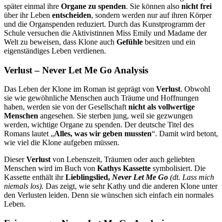
später einmal ihre
Organe zu spenden
. Sie können also
nicht frei
über ihr Leben
entscheiden
, sondern werden nur auf ihren Körper
und die Organspenden reduziert. Durch das Kunstprogramm der
Schule versuchen die Aktivistinnen Miss Emily und Madame der
Welt zu beweisen, dass Klone auch
Gefühle
besitzen und ein
eigenständiges Leben verdienen.
Verlust – Never Let Me Go Analysis
Das Leben der Klone im Roman ist geprägt von
Verlust
. Obwohl
sie wie gewöhnliche Menschen auch Träume und Hoffnungen
haben, werden sie von der Gesellschaft
nicht als vollwertige
Menschen
angesehen. Sie sterben jung, weil sie gezwungen
werden, wichtige Organe zu spenden. Der deutsche Titel des
Romans lautet „
Alles, was wir geben mussten
“. Damit wird betont,
wie viel die Klone aufgeben müssen.
Dieser
Verlust
von Lebenszeit, Träumen oder auch geliebten
Menschen wird im Buch von
Kathys Kassette
symbolisiert. Die
Kassette enthält ihr
Lieblingslied,
Never Let Me Go
(dt. Lass mich
niemals
los).
Das zeigt, wie sehr Kathy und die anderen Klone unter
den Verlusten leiden. Denn sie wünschen sich einfach ein normales
Leben.