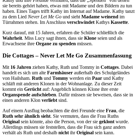
Kathy und ihre Freunde vermuten, dass die „Spenden“ von denen
sie bereits gehört haben, etwas mit Madame und den Bildern zu tun
haben. Eines Tages trifft Kathy im Internat auf Madame. Kathy tanzt
zu dem Lied
Never Let Me Go
und sieht
Madame weinend
im
Türrahmen stehen. Im Anschluss
verschwindet
Kathys
Kassette
.
Kurz darauf, mit 15 Jahren, erfahren die Schüler schließlich die
Wahrheit
. Miss Lucy sagt ihnen, dass sie
Klone
seien und als
Erwachsene ihre
Organe zu spenden
müssen.
Die Cottages – Never Let Me Go Zusammenfassung
Mit
16 Jahren
ziehen Kathy, Ruth und Tommy in
Cottages
. Dabei
handelt es sich um alte
Farmhäuser
außerhalb des Schulgeländes
von Hailsham.
Ruth
und
Tommy
werden ein
Paar
und Kathy
schläft mit anderen Klonen in der Wohnanlage. Zu dieser Zeit
kommt ein
Gerücht
auf: Angeblich können Klone ihre erste
Organspende aufschieben
. Dafür müssen sie beweisen, dass sie in
einen anderen Klon
verliebt
sind.
Auf einem Ausflug beobachten die drei Freunde eine
Frau
, die
Ruth sehr ähnlich sieht
. Sie vermuten, dass die Frau Ruths
Original
sein könnte, also die Person, von der sie
geklont
wurde.
Allerdings müssen sie feststellen, dass die Frau sich ganz anders
verhält als Ruth und deshalb
nicht
ihr
Original
sein kann.