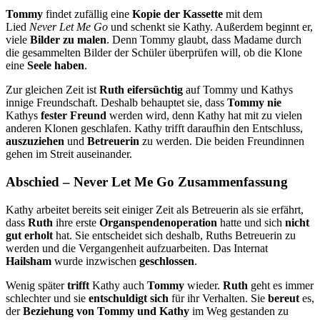
Tommy
findet zufällig eine
Kopie der Kassette
mit dem
Lied
Never Let Me Go
und schenkt sie Kathy. Außerdem beginnt er,
viele
Bilder zu malen
. Denn Tommy glaubt, dass Madame durch
die gesammelten Bilder der Schüler überprüfen will, ob die Klone
eine
Seele haben
.
Zur gleichen Zeit ist
Ruth eifersüchtig
auf Tommy und Kathys
innige Freundschaft. Deshalb behauptet sie, dass
Tommy
nie
Kathys
fester Freund
werden wird, denn Kathy hat mit zu vielen
anderen Klonen geschlafen. Kathy trifft daraufhin den Entschluss,
auszuziehen
und
Betreuerin
zu werden. Die beiden Freundinnen
gehen im Streit auseinander.
Abschied – Never Let Me Go Zusammenfassung
Kathy arbeitet bereits seit einiger Zeit als Betreuerin als sie erfährt,
dass
Ruth
ihre erste
Organspendenoperation
hatte und sich
nicht
gut erholt
hat. Sie entscheidet sich deshalb, Ruths Betreuerin zu
werden und die Vergangenheit aufzuarbeiten. Das Internat
Hailsham
wurde inzwischen
geschlossen
.
Wenig später
trifft
Kathy auch
Tommy
wieder.
Ruth
geht es immer
schlechter und sie
entschuldigt sich
für ihr Verhalten. Sie
bereut
es,
der
Beziehung von Tommy und Kathy
im Weg gestanden zu