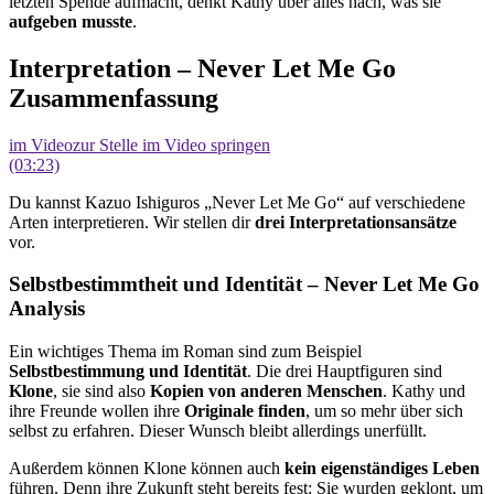
letzten Spende aufmacht, denkt Kathy über alles nach, was sie
aufgeben musste
.
Interpretation – Never Let Me Go
Zusammenfassung
im Video
zur Stelle im Video springen
(03:23)
Du kannst Kazuo Ishiguros „Never Let Me Go“ auf verschiedene
Arten interpretieren. Wir stellen dir
drei Interpretationsansätze
vor.
Selbstbestimmtheit und Identität – Never Let Me Go
Analysis
Ein wichtiges Thema im Roman sind zum Beispiel
Selbstbestimmung und Identität
. Die drei Hauptfiguren sind
Klone
, sie sind also
Kopien von anderen Menschen
. Kathy und
ihre Freunde wollen ihre
Originale finden
, um so mehr über sich
selbst zu erfahren. Dieser Wunsch bleibt allerdings unerfüllt.
Außerdem können Klone können auch
kein eigenständiges Leben
führen. Denn ihre Zukunft steht bereits fest: Sie wurden geklont, um