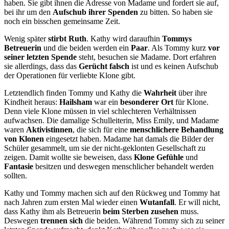
haben. Sie gibt ihnen die Adresse von Madame und fordert sie auf,
bei ihr um den
Aufschub ihrer Spenden
zu bitten. So haben sie
noch ein bisschen gemeinsame Zeit.
Wenig später
stirbt Ruth
. Kathy wird daraufhin
Tommys
Betreuerin
und die beiden werden ein
Paar
. Als Tommy kurz
vor
seiner letzten Spende
steht, besuchen sie Madame. Dort erfahren
sie allerdings, dass das
Gerücht falsch
ist und es keinen Aufschub
der Operationen für verliebte Klone gibt.
Letztendlich finden Tommy und Kathy die
Wahrheit
über ihre
Kindheit heraus:
Hailsham
war ein
besonderer Ort
für Klone.
Denn viele Klone müssen in viel schlechteren Verhältnissen
aufwachsen. Die damalige Schulleiterin, Miss Emily, und Madame
waren
Aktivistinnen
, die sich für eine
menschlichere Behandlung
von Klonen
eingesetzt haben. Madame hat damals die Bilder der
Schüler gesammelt, um sie der nicht-geklonten Gesellschaft zu
zeigen. Damit wollte sie beweisen, dass
Klone Gefühle
und
Fantasie
besitzen und deswegen menschlicher behandelt werden
sollten.
Kathy und Tommy machen sich auf den Rückweg und Tommy hat
nach Jahren zum ersten Mal wieder einen
Wutanfall
. Er will nicht,
dass Kathy ihm als Betreuerin
beim Sterben zusehen
muss.
Deswegen
trennen sich
die beiden. Während Tommy sich zu seiner