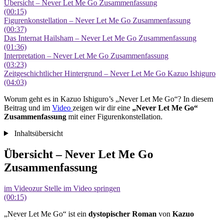
Übersicht – Never Let Me Go Zusammenfassung
(00:15)
Figurenkonstellation – Never Let Me Go Zusammenfassung
(00:37)
Das Internat Hailsham – Never Let Me Go Zusammenfassung
(01:36)
Interpretation – Never Let Me Go Zusammenfassung
(03:23)
Zeitgeschichtlicher Hintergrund – Never Let Me Go Kazuo Ishiguro
(04:03)
Worum geht es in Kazuo Ishiguro’s „Never Let Me Go“? In diesem
Beitrag und im
Video
zeigen wir dir eine
„Never Let Me Go“
Zusammenfassung
mit einer Figurenkonstellation.
Inhaltsübersicht
Übersicht – Never Let Me Go
Zusammenfassung
im Video
zur Stelle im Video springen
(00:15)
„Never Let Me Go“ ist ein
dystopischer
Roman
von
Kazuo