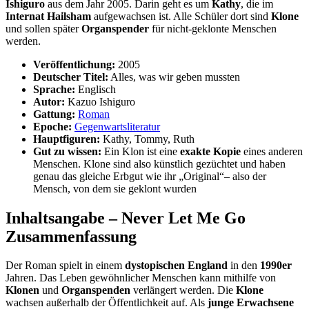
Ishiguro
aus dem Jahr 2005. Darin geht es um
Kathy
, die im
Internat Hailsham
aufgewachsen ist. Alle Schüler dort sind
Klone
und sollen später
Organspender
für nicht-geklonte Menschen
werden.
Veröffentlichung:
2005
Deutscher Titel:
Alles, was wir geben mussten
Sprache:
Englisch
Autor:
Kazuo Ishiguro
Gattung:
Roman
Epoche:
Gegenwartsliteratur
Hauptfiguren:
Kathy, Tommy, Ruth
Gut zu wissen:
Ein Klon ist eine
exakte Kopie
eines anderen
Menschen. Klone sind also künstlich gezüchtet und haben
genau das gleiche Erbgut wie ihr „Original“– also der
Mensch, von dem sie geklont wurden
Inhaltsangabe – Never Let Me Go
Zusammenfassung
Der Roman spielt in einem
dystopischen England
in den
1990er
Jahren. Das Leben gewöhnlicher Menschen kann mithilfe von
Klonen
und
Organspenden
verlängert werden. Die
Klone
wachsen außerhalb der Öffentlichkeit auf. Als
junge Erwachsene