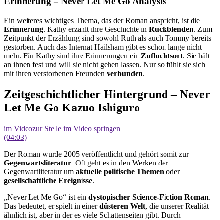
Erinnerung – Never Let Me Go Analysis
Ein weiteres wichtiges Thema, das der Roman anspricht, ist die
Erinnerung
. Kathy erzählt ihre Geschichte in
Rückblenden
. Zum
Zeitpunkt der Erzählung sind sowohl Ruth als auch Tommy bereits
gestorben. Auch das Internat Hailsham gibt es schon lange nicht
mehr. Für Kathy sind ihre Erinnerungen ein
Zufluchtsort
. Sie hält
an ihnen fest und will sie nicht gehen lassen. Nur so fühlt sie sich
mit ihren verstorbenen Freunden
verbunden
.
Zeitgeschichtlicher Hintergrund – Never
Let Me Go Kazuo Ishiguro
im Video
zur Stelle im Video springen
(04:03)
Der Roman wurde 2005 veröffentlicht und gehört somit zur
Gegenwartsliteratur
. Oft geht es in den Werken der
Gegenwartliteratur um
aktuelle politische Themen
oder
gesellschaftliche Ereignisse
.
„Never Let Me Go“ ist ein
dystopischer Science-Fiction Roman
.
Das bedeutet, er spielt in einer
düsteren Welt
, die unserer Realität
ähnlich ist, aber in der es viele Schattenseiten gibt. Durch