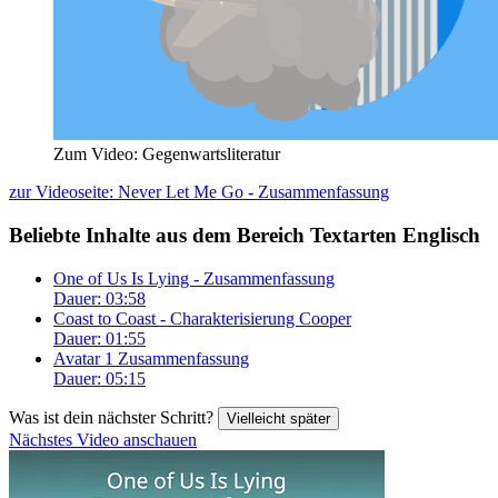
Zum Video: Gegenwartsliteratur
zur Videoseite: Never Let Me Go - Zusammenfassung
Beliebte Inhalte aus dem Bereich
Textarten Englisch
One of Us Is Lying - Zusammenfassung
Dauer: 03:58
Coast to Coast - Charakterisierung Cooper
Dauer: 01:55
Avatar 1 Zusammenfassung
Dauer: 05:15
Was ist dein nächster Schritt?
Vielleicht später
Nächstes Video anschauen