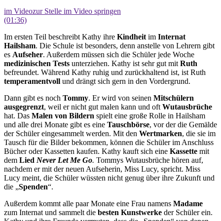
im Video
zur Stelle im Video springen
(01:36)
Im ersten Teil beschreibt Kathy ihre
Kindheit
im
Internat
Hailsham
. Die Schule ist besonders, denn anstelle von Lehrern gibt
es
Aufseher
. Außerdem müssen sich die Schüler jede Woche
medizinischen Tests
unterziehen. Kathy ist sehr gut mit
Ruth
befreundet. Während Kathy ruhig und zurückhaltend ist, ist Ruth
temperamentvoll
und drängt sich gern in den Vordergrund.
Dann gibt es noch
Tommy
. Er wird von seinen
Mitschülern
ausgegrenzt
, weil er nicht gut malen kann und oft
Wutausbrüche
hat. Das
Malen von Bildern
spielt eine große Rolle in Hailsham
und alle drei Monate gibt es eine
Tauschbörse
, vor der die Gemälde
der Schüler eingesammelt werden. Mit den
Wertmarken
, die sie im
Tausch für die Bilder bekommen, können die Schüler im Anschluss
Bücher oder Kassetten kaufen. Kathy kauft sich eine
Kassette
mit
dem
Lied
Never Let Me Go
.
Tommys Wutausbrüche hören auf,
nachdem er mit der neuen Aufseherin, Miss Lucy, spricht. Miss
Lucy meint, die Schüler wüssten nicht genug über ihre Zukunft und
die „
Spenden
“.
Außerdem kommt alle paar Monate eine Frau namens
Madame
zum Internat und sammelt die
besten Kunstwerke
der Schüler ein.