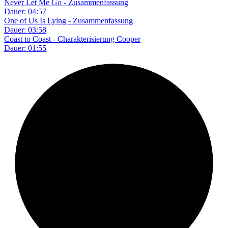
Never Let Me Go - Zusammenfassung
Dauer: 04:57
One of Us Is Lying - Zusammenfassung
Dauer: 03:58
Coast to Coast - Charakterisierung Cooper
Dauer: 01:55