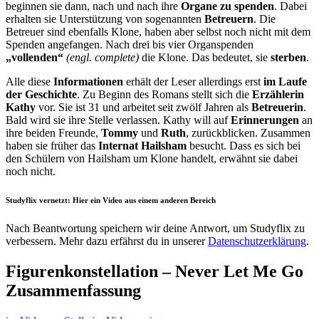
beginnen sie dann, nach und nach ihre
Organe zu spenden
. Dabei
erhalten sie Unterstützung von sogenannten
Betreuern
. Die
Betreuer sind ebenfalls Klone, haben aber selbst noch nicht mit dem
Spenden angefangen. Nach drei bis vier Organspenden
„vollenden“
(engl. complete)
die Klone. Das bedeutet, sie
sterben
.
Alle diese
Informationen
erhält der Leser allerdings erst
im Laufe
der Geschichte
. Zu Beginn des Romans stellt sich die
Erzählerin
Kathy
vor. Sie ist 31 und arbeitet seit zwölf Jahren als
Betreuerin
.
Bald wird sie ihre Stelle verlassen. Kathy will auf
Erinnerungen
an
ihre beiden Freunde,
Tommy
und
Ruth
, zurückblicken. Zusammen
haben sie früher das
Internat Hailsham
besucht. Dass es sich bei
den Schülern von Hailsham um Klone handelt, erwähnt sie dabei
noch nicht.
Studyflix vernetzt: Hier ein Video aus einem anderen Bereich
Nach Beantwortung speichern wir deine Antwort, um Studyflix zu
verbessern. Mehr dazu erfährst du in unserer
Datenschutzerklärung
.
Figurenkonstellation – Never Let Me Go
Zusammenfassung