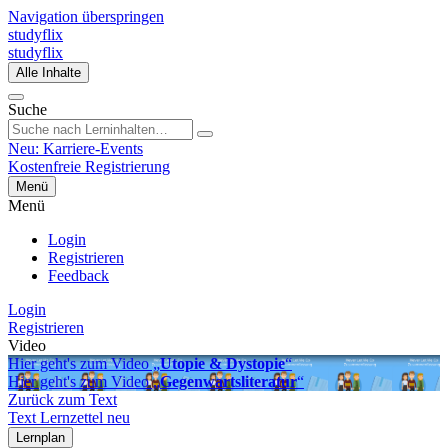
Navigation überspringen
studyflix
studyflix
Alle Inhalte
Suche
Neu: Karriere-Events
Kostenfreie Registrierung
Menü
Menü
Login
Registrieren
Feedback
Login
Registrieren
Video
Hier geht's zum Video „
Utopie & Dystopie
“
Hier geht's zum Video „
Gegenwartsliteratur
“
Zurück zum Text
Text
Lernzettel
neu
Lernplan