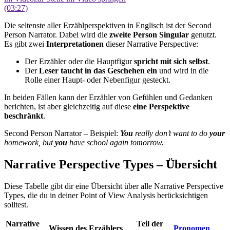
(03:27)
Die seltenste aller Erzählperspektiven in Englisch ist der Second
Person Narrator. Dabei wird die
zweite Person Singular
genutzt.
Es gibt zwei
Interpretationen
dieser Narrative Perspective:
Der Erzähler oder die Hauptfigur
spricht mit sich selbst
.
Der
Leser taucht in das Geschehen ein
und wird in die
Rolle einer Haupt- oder Nebenfigur gesteckt.
In beiden Fällen kann der Erzähler von Gefühlen und Gedanken
berichten, ist aber gleichzeitig auf diese
eine Perspektive
beschränkt
.
Second Person Narrator – Beispiel:
You
really don’t want to do
your
homework, but
you
have school again tomorrow.
Narrative Perspective Types – Übersicht
Diese Tabelle gibt dir eine Übersicht über alle Narrative Perspective
Types, die du in deiner Point of View Analysis berücksichtigen
solltest.
Narrative
Teil der
Wissen des Erzählers
Pronomen