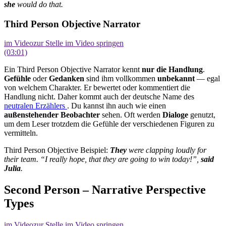
she
would do that.
Third Person Objective Narrator
im Video
zur Stelle im Video springen
(03:01)
Ein Third Person Objective Narrator kennt
nur die Handlung
.
Gefühle
oder
Gedanken
sind ihm vollkommen
unbekannt
— egal
von welchem Charakter. Er bewertet oder kommentiert die
Handlung nicht. Daher kommt auch der deutsche Name des
neutralen Erzählers
. Du kannst ihn auch wie einen
außenstehender Beobachter
sehen. Oft werden
Dialoge
genutzt,
um dem Leser trotzdem die Gefühle der verschiedenen Figuren zu
vermitteln.
Third Person Objective Beispiel:
They
were clapping loudly for
their team. “I really hope, that they are going to win today!”,
said
Julia
.
Second Person – Narrative Perspective
Types
im Video
zur Stelle im Video springen