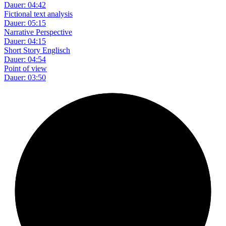
Dauer: 04:42
Fictional text analysis
Dauer: 05:15
Narrative Perspective
Dauer: 04:15
Short Story Englisch
Dauer: 04:54
Point of view
Dauer: 03:50