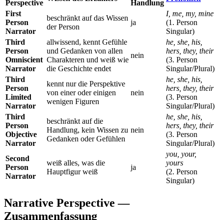
Perspective
Handlung
First
I, me, my, mine
beschränkt auf das Wissen
Person
ja
(1. Person
der Person
Narrator
Singular)
Third
allwissend, kennt Gefühle
he, she, his,
Person
und Gedanken von allen
hers, they, their
nein
Omniscient
Charakteren und weiß wie
(3. Person
Narrator
die Geschichte endet
Singular/Plural)
Third
he, she, his,
kennt nur die Perspektive
Person
hers, they, their
von einer oder einigen
nein
Limited
(3. Person
wenigen Figuren
Narrator
Singular/Plural)
Third
he, she, his,
beschränkt auf die
Person
hers, they, their
Handlung, kein Wissen zu
nein
Objective
(3. Person
Gedanken oder Gefühlen
Narrator
Singular/Plural)
you, your,
Second
weiß alles, was die
yours
Person
ja
Hauptfigur weiß
(2. Person
Narrator
Singular)
Narrative Perspective —
Zusammenfassung