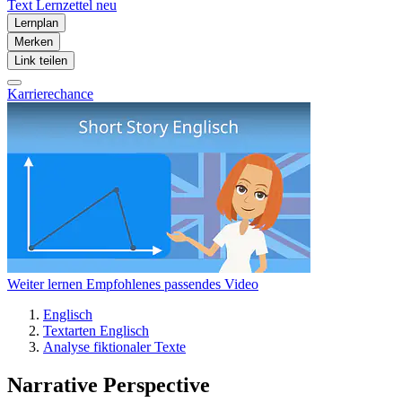
Text
Lernzettel
neu
Lernplan
Merken
Link teilen
Karrierechance
Weiter lernen
Empfohlenes passendes Video
Englisch
Textarten Englisch
Analyse fiktionaler Texte
Narrative Perspective