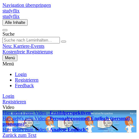
Navigation überspringen
studyflix
studyflix
Alle Inhalte
Suche
Neu: Karriere-Events
Kostenfreie Registrierung
Menü
Menü
Login
Registrieren
Feedback
Login
Registrieren
Video
Hier geht's zum Video „
Erzählperspektiven
“
Hier geht's zum Video „
Personalpronomen Englisch (personal
pronouns)
“
Hier geht's zum Video „
Analyse Englisch
“
Zurück zum Text