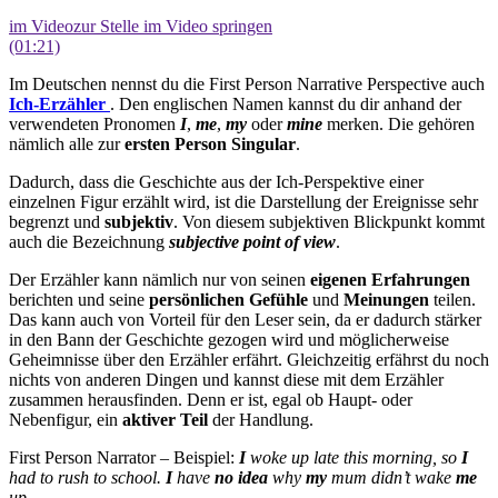
im Video
zur Stelle im Video springen
(01:21)
Im Deutschen nennst du die First Person Narrative Perspective auch
Ich-Erzähler
. Den englischen Namen kannst du dir anhand der
verwendeten Pronomen
I
,
me
,
my
oder
mine
merken. Die gehören
nämlich alle zur
ersten Person Singular
.
Dadurch, dass die Geschichte aus der Ich-Perspektive einer
einzelnen Figur erzählt wird, ist die Darstellung der Ereignisse sehr
begrenzt und
subjektiv
. Von diesem subjektiven Blickpunkt kommt
auch die Bezeichnung
subjective point of view
.
Der Erzähler kann nämlich nur von seinen
eigenen Erfahrungen
berichten und seine
persönlichen Gefühle
und
Meinungen
teilen.
Das kann auch von Vorteil für den Leser sein, da er dadurch stärker
in den Bann der Geschichte gezogen wird und möglicherweise
Geheimnisse über den Erzähler erfährt. Gleichzeitig erfährst du noch
nichts von anderen Dingen und kannst diese mit dem Erzähler
zusammen herausfinden. Denn er ist, egal ob Haupt- oder
Nebenfigur, ein
aktiver Teil
der Handlung.
First Person Narrator – Beispiel:
I
woke up late this morning, so
I
had to rush to school.
I
have
no idea
why
my
mum didn’t wake
me
up.