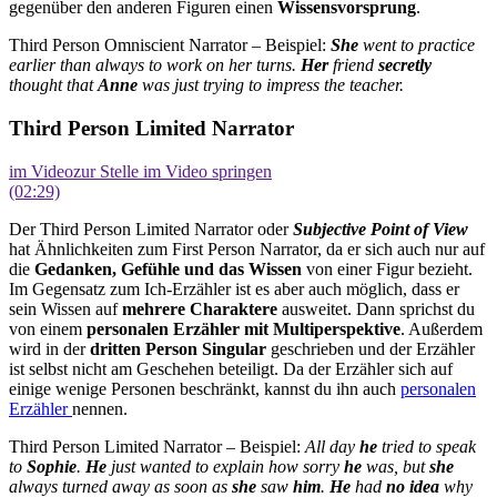
gegenüber den anderen Figuren einen
Wissensvorsprung
.
Third Person Omniscient Narrator – Beispiel:
She
went to practice
earlier than always to work on her turns.
Her
friend
secretly
thought that
Anne
was just trying to impress the teacher.
Third Person Limited Narrator
im Video
zur Stelle im Video springen
(02:29)
Der Third Person Limited Narrator oder
Subjective Point of View
hat Ähnlichkeiten zum First Person Narrator, da er sich auch nur auf
die
Gedanken, Gefühle und das Wissen
von einer Figur bezieht.
Im Gegensatz zum Ich-Erzähler ist es aber auch möglich, dass er
sein Wissen auf
mehrere Charaktere
ausweitet. Dann sprichst du
von einem
personalen Erzähler mit Multiperspektive
. Außerdem
wird in der
dritten Person Singular
geschrieben und der Erzähler
ist selbst nicht am Geschehen beteiligt. Da der Erzähler sich auf
einige wenige Personen beschränkt, kannst du ihn auch
personalen
Erzähler
nennen.
Third Person Limited Narrator – Beispiel:
All day
he
tried to speak
to
Sophie
.
He
just wanted to explain how sorry
he
was, but
she
always turned away as soon as
she
saw
him
.
He
had
no idea
why