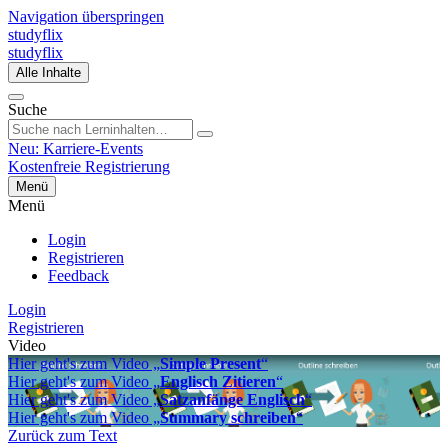
Navigation überspringen
studyflix
studyflix
Alle Inhalte
Suche
Neu: Karriere-Events
Kostenfreie Registrierung
Menü
Menü
Login
Registrieren
Feedback
Login
Registrieren
Video
Hier geht's zum Video „
Simple Present
“
Hier geht's zum Video „
Englisch Zitieren
“
Hier geht's zum Video „
Satzanfänge Englisch
“
Hier geht's zum Video „
Summary schreiben
“
Zurück zum Text