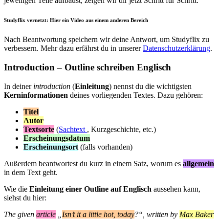
jeweiligen Teile aufbaust, zeigen wir dir jetzt Schritt für Schritt.
Studyflix vernetzt: Hier ein Video aus einem anderen Bereich
Nach Beantwortung speichern wir deine Antwort, um Studyflix zu
verbessern. Mehr dazu erfährst du in unserer
Datenschutzerklärung
.
Introduction – Outline schreiben Englisch
In deiner
introduction
(
Einleitung
) nennst du die wichtigsten
Kerninformationen
deines vorliegenden Textes. Dazu gehören:
Titel
Autor
Textsorte
(
Sachtext
, Kurzgeschichte, etc.)
Erscheinungsdatum
Erscheinungsort
(falls vorhanden)
Außerdem beantwortest du kurz in einem Satz, worum es
allgemein
in dem Text geht.
Wie die
Einleitung einer Outline auf Englisch
aussehen kann,
siehst du hier:
The given
article
„
Isn’t it a little hot, today
?“, written by
Max Baker