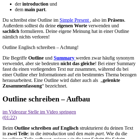
der
introduction
und
dem
main part
.
Du schreibst eine Outline im
Simple Present
, also im
Präsens
.
Außerdem solltest du deine
eigenen Worte
verwenden und
sachlich
formulieren. Deine eigene Meinung hat in einer Outline
nämlich nichts verloren!
Outline Englisch schreiben – Achtung!
Die Begriffe
Outline
und
Summary
werden zwar häufig synonym
verwendet, aber sie bedeuten
nicht das gleiche
! Bei einer Summary
fasst du einen vorliegenden Text nur zusammen, während du bei
einer Outline eher Informationen auf ein bestimmtes Thema bezogen
herausarbeitest. Eine Outline wird daher auch als „
gelenkte
Zusammenfassung
“ bezeichnet.
Outline schreiben – Aufbau
im Video
zur Stelle im Video springen
(01:22)
Beim
Outline schreiben auf Englisch
strukturierst du deinen Text
in
zwei Teile
: in die
introduction
und den
main part
. Wie du die