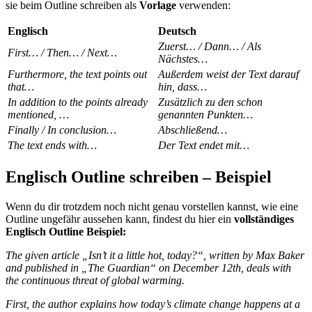
sie beim Outline schreiben als
Vorlage
verwenden:
Englisch
Deutsch
Zuerst… / Dann… / Als
First… / Then… / Next…
Nächstes…
Furthermore, the text points out
Außerdem weist der Text darauf
that…
hin, dass…
In addition to the points already
Zusätzlich zu den schon
mentioned, …
genannten Punkten…
Finally / In conclusion…
Abschließend…
The text ends with…
Der Text endet mit…
Englisch Outline schreiben – Beispiel
Wenn du dir trotzdem noch nicht genau vorstellen kannst, wie eine
Outline ungefähr aussehen kann, findest du hier ein
vollständiges
Englisch Outline Beispiel:
The given article „Isn’t it a little hot, today?“, written by Max Baker
and published in „The Guardian“ on December 12th, deals with
the continuous threat of global warming.
First, the author explains how today’s climate change happens at a