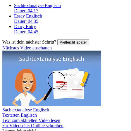
Sachtextanalyse Englisch
Dauer: 04:17
Essay Englisch
Dauer: 04:35
Diary Entry
Dauer: 04:45
Was ist dein nächster Schritt?
Vielleicht später
Nächstes Video anschauen
Sachtextanalyse Englisch
Textarten Englisch
Text zum aktuellen Video lesen
zur Videoseite: Outline schreiben
Lernen lohnt sich!