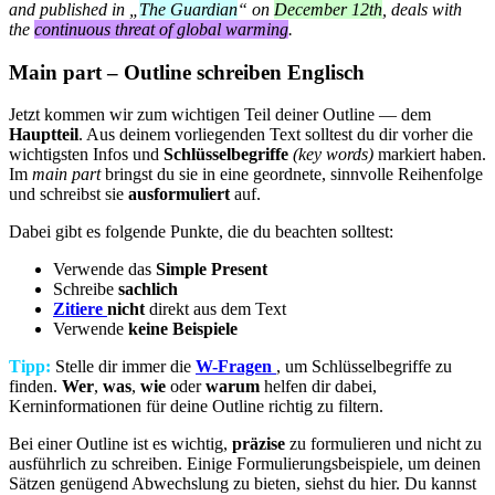
and published in „
The Guardian
“ on
December 12th
, deals with
the
continuous threat of global warming
.
Main part – Outline schreiben Englisch
Jetzt kommen wir zum wichtigen Teil deiner Outline — dem
Hauptteil
. Aus deinem vorliegenden Text solltest du dir vorher die
wichtigsten Infos und
Schlüsselbegriffe
(key words)
markiert haben.
Im
main part
bringst du sie in eine geordnete, sinnvolle Reihenfolge
und schreibst sie
ausformuliert
auf.
Dabei gibt es folgende Punkte, die du beachten solltest:
Verwende das
Simple Present
Schreibe
sachlich
Zitiere
nicht
direkt aus dem Text
Verwende
keine Beispiele
Tipp:
Stelle dir immer die
W-Fragen
, um Schlüsselbegriffe zu
finden.
Wer
,
was
,
wie
oder
warum
helfen dir dabei,
Kerninformationen für deine Outline richtig zu filtern.
Bei einer Outline ist es wichtig,
präzise
zu formulieren und nicht zu
ausführlich zu schreiben. Einige Formulierungsbeispiele, um deinen
Sätzen genügend Abwechslung zu bieten, siehst du hier. Du kannst