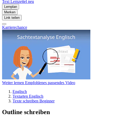
Text
Lernzettel
neu
Lernplan
Merken
Link teilen
Karrierechance
Weiter lernen
Empfohlenes passendes Video
Englisch
Textarten Englisch
Texte schreiben Beginner
Outline schreiben