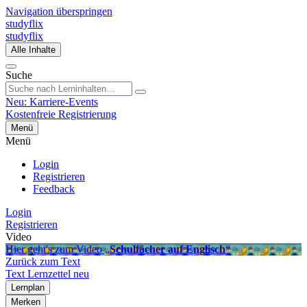
Navigation überspringen
studyflix
studyflix
Alle Inhalte
Suche
Neu: Karriere-Events
Kostenfreie Registrierung
Menü
Menü
Login
Registrieren
Feedback
Login
Registrieren
Video
Hier geht's zum Video „
Schulfächer auf Englisch
“
Zurück zum Text
Text
Lernzettel
neu
Lernplan
Merken