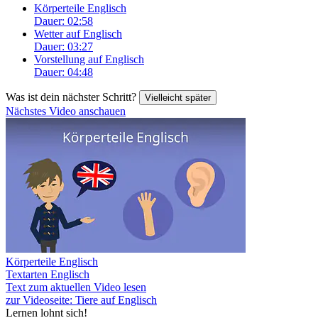
Körperteile Englisch
Dauer: 02:58
Wetter auf Englisch
Dauer: 03:27
Vorstellung auf Englisch
Dauer: 04:48
Was ist dein nächster Schritt?
Vielleicht später
Nächstes Video anschauen
Körperteile Englisch
Textarten Englisch
Text zum aktuellen Video lesen
zur Videoseite: Tiere auf Englisch
Lernen lohnt sich!