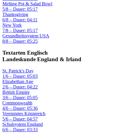
Melting Pot & Salad Bowl
5/8 – Dauer: 05:17
Thanksgiving
6/8 – Dauer: 04:11
New York
7/8 – Dauer: 05:17
Gesundheitssystem USA
8/8 – Dauer: 05:25
Textarten Englisch
Landeskunde England & Irland
St. Patrick's Day
1/6 – Dauer: 05:03
Elizabethan Age
2/6 – Dauer: 04:22
British Empire
3/6 – Dauer: 05:05
Commonwealth
4/6 – Dauer: 05:36
Vereinigtes Königreich
5/6 – Dauer: 04:57
Schulsystem England
6/6 – Dauer: 03:33