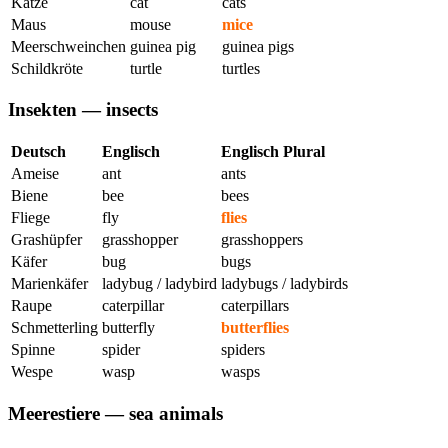
Katze
cat
cats
Maus
mouse
mice
Meerschweinchen
guinea pig
guinea pigs
Schildkröte
turtle
turtles
Insekten — insects
Deutsch
Englisch
Englisch Plural
Ameise
ant
ants
Biene
bee
bees
Fliege
fly
flies
Grashüpfer
grasshopper
grasshoppers
Käfer
bug
bugs
Marienkäfer
ladybug / ladybird
ladybugs / ladybirds
Raupe
caterpillar
caterpillars
Schmetterling
butterfly
butterflies
Spinne ️️
spider
spiders
Wespe
wasp
wasps
Meerestiere — sea animals