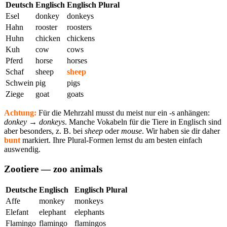
Deutsch
Englisch
Englisch Plural
Esel
donkey
donkeys
Hahn
rooster
roosters
Huhn
chicken
chickens
Kuh
cow
cows
Pferd
horse
horses
Schaf
sheep
sheep
Schwein
pig
pigs
Ziege
goat
goats
Achtung:
Für die Mehrzahl musst du meist nur ein -s anhängen:
donkey → donkeys
. Manche Vokabeln für die Tiere in Englisch sind
aber besonders, z. B. bei
sheep
oder
mouse
. Wir haben sie dir daher
bunt
markiert. Ihre Plural-Formen lernst du am besten einfach
auswendig.
Zootiere — zoo animals
Deutsche
Englisch
Englisch Plural
Affe
monkey
monkeys
Elefant
elephant
elephants
Flamingo
flamingo
flamingos