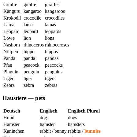
Giraffe
giraffe
giraffes
Känguru
kangaroo
kangaroos
Krokodil
crocodile
crocodiles
Lama
lama
lamas
Leopard
leopard
leopards
Löwe
lion
lions
Nashorn
rhinoceros
rhinoceroses
Nilfperd
hippo
hippos
Panda
panda
pandas
Pfau
peacock
peacocks
Pinguin
penguin
penguins
Tiger
tiger
tigers
Zebra
zebra
zebras
Haustiere — pets
Deutsch
Englisch
Englisch Plural
Hund
dog
dogs
Hamster
hamster
hamsters
Kaninchen
rabbit / bunny
rabbits /
bunnies