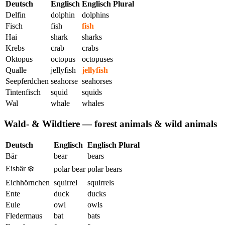
Deutsch
Englisch
Englisch Plural
Delfin
dolphin
dolphins
Fisch
fish
fish
Hai
shark
sharks
Krebs
crab
crabs
Oktopus
octopus
octopuses
Qualle
jellyfish
jellyfish
Seepferdchen
seahorse
seahorses
Tintenfisch
squid
squids
Wal
whale
whales
Wald- & Wildtiere — forest animals & wild animals
Deutsch
Englisch
Englisch Plural
Bär
bear
bears
Eisbär ‍‍❄️
polar bear
polar bears
Eichhörnchen ️️
squirrel
squirrels
Ente
duck
ducks
Eule
owl
owls
Fledermaus
bat
bats