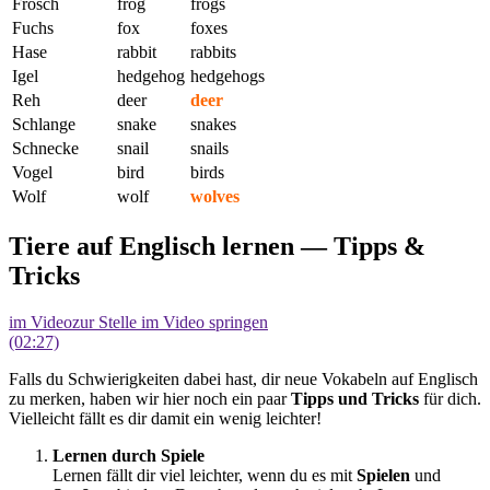
Frosch
frog
frogs
Fuchs
fox
foxes
Hase
rabbit
rabbits
Igel
hedgehog
hedgehogs
Reh
deer
deer
Schlange
snake
snakes
Schnecke
snail
snails
Vogel
bird
birds
Wolf
wolf
wolves
Tiere auf Englisch lernen — Tipps &
Tricks
im Video
zur Stelle im Video springen
(02:27)
Falls du Schwierigkeiten dabei hast, dir neue Vokabeln auf Englisch
zu merken, haben wir hier noch ein paar
Tipps und Tricks
für dich.
Vielleicht fällt es dir damit ein wenig leichter!
Lernen durch Spiele
Lernen fällt dir viel leichter, wenn du es mit
Spielen
und