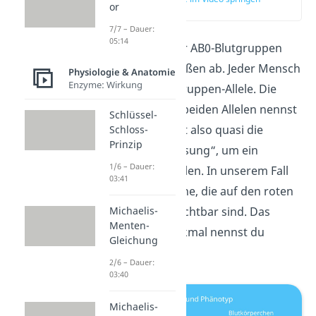
or
(01:38)
7/7 – Dauer:
05:14
Die Vererbung der AB0-Blutgruppen
läuft folgendermaßen ab. Jeder Mensch
Physiologie & Anatomie
Enzyme: Wirkung
besitzt zwei Blutgruppen-Allele. Die
Kombination aus beiden Allelen nennst
Schlüssel-
du
Genotyp
. Er ist also quasi die
Schloss-
Prinzip
„Gebrauchsanweisung“, um ein
1/6 – Dauer:
Produkt herzustellen. In unserem Fall
03:41
sind es die Antigene, die auf den roten
Blutkörperchen sichtbar sind. Das
Michaelis-
Menten-
ausgeprägte Merkmal nennst du
Gleichung
Phänotyp
.
2/6 – Dauer:
03:40
Michaelis-