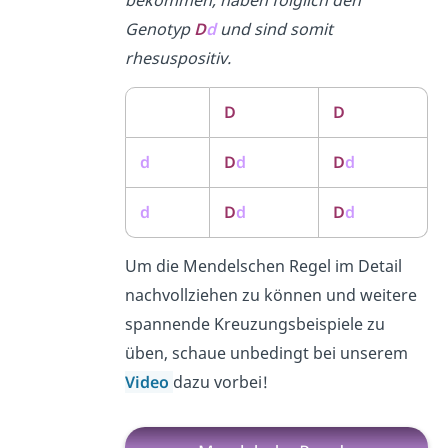
bekommen, haben folglich den
Genotyp
D
d
und sind somit
rhesuspositiv.
D
D
d
D
d
D
d
d
D
d
D
d
Um die Mendelschen Regel im Detail
nachvollziehen zu können und weitere
spannende Kreuzungsbeispiele zu
üben, schaue unbedingt bei unserem
Video
dazu vorbei!