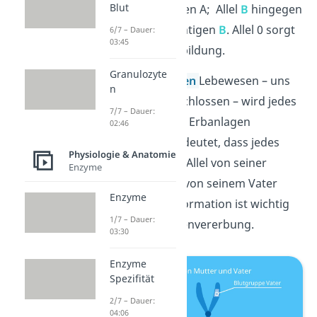
Blut
Bildung von Antigen A; Allel
B
hingegen
die Bildung von Antigen
B
. Allel 0 sorgt
6/7 – Dauer:
03:45
für keine Antigenbildung.
Granulozyte
Bei jedem
diploiden
Lebewesen – uns
n
Menschen eingeschlossen – wird jedes
7/7 – Dauer:
Merkmal von zwei Erbanlagen
02:46
bestimmt. Das bedeutet, dass jedes
Physiologie & Anatomie
Nachkommen ein Allel von seiner
Enzyme
Mutter und eines von seinem Vater
Enzyme
bekommt. Die Information ist wichtig
1/7 – Dauer:
für die Blutgruppenvererbung.
03:30
Enzyme
Spezifität
2/7 – Dauer:
04:06