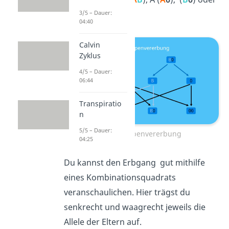
0 (
00
) sein kann.
3/5 – Dauer:
04:40
Calvin
Zyklus
4/5 – Dauer:
06:44
Transpiratio
n
5/5 – Dauer:
Blutgruppenvererbung
04:25
Du kannst den Erbgang gut mithilfe
eines Kombinationsquadrats
veranschaulichen. Hier trägst du
senkrecht und waagrecht jeweils die
Allele der Eltern auf.