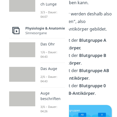
tödliche Folgen haben kann.
ch Lunge
3/3 – Dauer:
Im eigenen Körper werden deshalb also
04:07
immer die „richtigen“, also
Physiologie & Anatomie
gegensätzlichen, Antikörper gebildet.
Sinnesorgane
Ein Mensch mit der
Blutgruppe A
Das Ohr
besitzt
B-Antikörper.
1/6 – Dauer:
Ein Mensch mit der
Blutgruppe B
04:43
besitzt
A-Antikörper
.
Das Auge
Ein Mensch mit der
Blutgruppe AB
2/6 – Dauer:
besitzt
keine Antikörper
.
04:43
Ein Mensch mit der
Blutgruppe 0
besitzt
A-
und
B-Antikörper
.
Auge
beschriften
3/6 – Dauer:
04:26