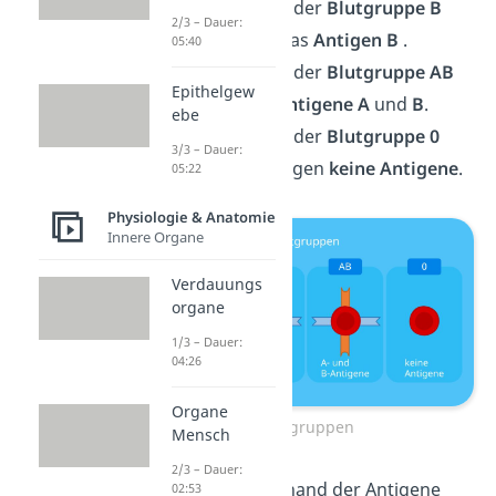
Menschen mit der
Blutgruppe B
2/3 – Dauer:
besitzen nur das
Antigen B
.
05:40
Menschen mit der
Blutgruppe AB
Epithelgew
besitzen die
Antigene A
und
B
.
ebe
Menschen mit der
Blutgruppe 0
3/3 – Dauer:
besitzen hingegen
keine Antigene
.
05:22
Physiologie & Anatomie
Innere Organe
Verdauungs
organe
1/3 – Dauer:
04:26
Organe
Blutgruppen
Mensch
2/3 – Dauer:
Aber nicht nur anhand der Antigene
02:53