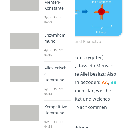
Menten-
Konstante
3/6 – Dauer:
04:29
Enzymhem
mung
Genotyp und Phänotyp
4/6 – Dauer:
04:16
Ein
reinerbiger
(homozygoter)
Genotyp bedeutet, dass ein Mensch
Allosterisch
zweimal das gleiche Allel besitzt: Also
e
Hemmung
auf die Blutgruppen bezogen:
A
A
,
B
B
5/6 – Dauer:
oder
00
. Dann ist auch klar, welche
04:14
Blutgruppe er besitzt und welches
Merkmal er an die Nachkommen
Kompetitive
Hemmung
weitergeben kann.
6/6 – Dauer:
04:34
Bei einem
mischerbigen