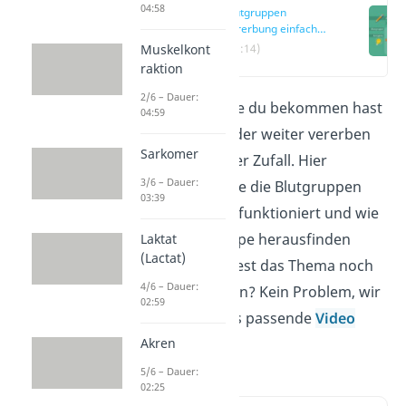
04:58
Blutgruppen
Vererbung einfach
erklärt
Muskelkont
(00:14)
raktion
2/6 – Dauer:
Welche Blutgruppe du bekommen hast
04:59
oder an deine Kinder weiter vererben
Sarkomer
wirst, ist kein reiner Zufall. Hier
3/6 – Dauer:
erklären wir dir wie die Blutgruppen
03:39
Vererbung genau funktioniert und wie
du deine Blutgruppe herausfinden
Laktat
(Lactat)
kannst. Du möchtest das Thema noch
4/6 – Dauer:
schneller verstehen? Kein Problem, wir
02:59
haben für dich das passende
Video
Akren
vorbereitet.
5/6 – Dauer:
02:25