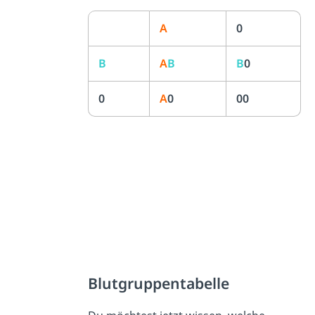
A
0
B
A
B
B
0
0
A
0
00
Blutgruppentabelle