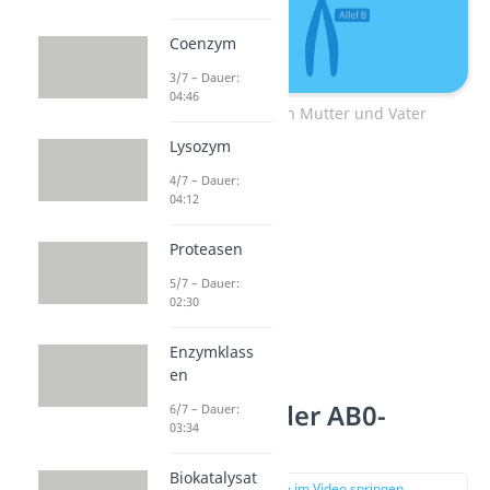
Coenzym
3/7 – Dauer:
04:46
Erbanlagen von Mutter und Vater
Lysozym
4/7 – Dauer:
04:12
Proteasen
5/7 – Dauer:
02:30
Enzymklass
en
Vererbung der AB0-
6/7 – Dauer:
03:34
Blutgruppe
Biokatalysat
zur Stelle im Video springen