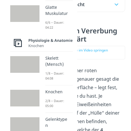
Inhaltsübersicht
Glatte
Muskulatur
6/6 – Dauer:
04:22
Blutgruppen Vererbung
einfach erklärt
Physiologie & Anatomie
Knochen
zur Stelle im Video springen
(00:14)
Skelett
(Mensch)
Das Aussehen deiner roten
1/8 – Dauer:
Blutkörperchen – genauer gesagt die
04:08
Struktur ihrer Oberfläche – legt fest,
Knochen
welche Blutgruppe du hast. Je
2/8 – Dauer:
nachdem, welche Eiweißeinheiten
05:00
(Antigene) sich auf der „Hülle“ deiner
Gelenktype
roten Blutkörperchen befinden,
n
entscheidet sich, welche der
4