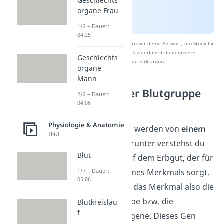
Geschlechts
organe Frau
1/2 – Dauer:
04:25
Nach Beantwortung speichern wir deine Antwort, um Studyflix
zu verbessern. Mehr dazu erfährst du in unserer
Geschlechts
Datenschutzerklärung
.
organe
Mann
Festlegung der Blutgruppe
2/2 – Dauer:
durch Allele
04:06
Physiologie & Anatomie
Alle 4 Blutgruppen werden von
einem
Blut
Gen
bestimmt. Darunter verstehst du
Blut
einen Abschnitt auf dem Erbgut, der für
die Ausprägung eines Merkmals sorgt.
1/7 – Dauer:
05:06
In unserem Fall ist das Merkmal also die
jeweilige Blutgruppe bzw. die
Blutkreislau
f
vorhandenen Antigene. Dieses Gen