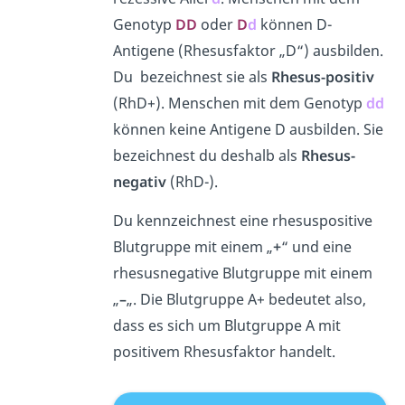
Genotyp
D
D
oder
D
d
können D-
Antigene (Rhesusfaktor „D“) ausbilden.
Du bezeichnest sie als
Rhesus-positiv
(RhD+). Menschen mit dem Genotyp
d
d
können keine Antigene D ausbilden. Sie
bezeichnest du deshalb als
Rhesus-
negativ
(RhD-).
Du kennzeichnest eine rhesuspositive
Blutgruppe mit einem „
+
“ und eine
rhesusnegative Blutgruppe mit einem
„
–
„. Die Blutgruppe A+ bedeutet also,
dass es sich um Blutgruppe A mit
positivem Rhesusfaktor handelt.