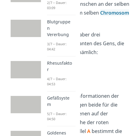
2/7 – Dauer:
liegt bei jedem Menschen an der selben
03:09
Stelle, also auf dem selben
Chromosom
.
Blutgruppe
n
Es existieren jetzt aber drei
Vererbung
verschiedene Varianten des Gens, die
3/7 – Dauer:
04:42
du
Allele
nennst, nämlich:
Rhesusfakto
Allel
A
r
Allel
B
4/7 – Dauer:
Allel
0
04:53
Die genetischen Informationen der
Gefäßsyste
Allele
A
und
B
sorgen beide für die
m
Bildung von Antigenen auf der
5/7 – Dauer:
04:50
Membranoberfläche der roten
Blutkörperchen. Allel
A
bestimmt die
Goldenes