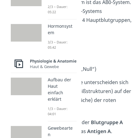
Blutgruppensystem ist das AB0-System.
2/3 – Dauer:
Innerhalb des AB0-Systems
05:22
unterscheidest du 4 Hauptblutgruppen,
Hormonsyst
nämlich:
em
Blutgruppe A
3/3 – Dauer:
05:42
Blutgruppe B
Blutgruppe AB
Physiologie & Anatomie
Haut & Gewebe
Blutgruppe 0 („Null“)
Aufbau der
Je nach Blutgruppe unterscheiden sich
Haut
die Antigene (Eiweißstrukturen) auf der
einfach
erklärt
Membran
(Oberfläche) der roten
Blutkörperchen:
1/3 – Dauer:
04:01
Menschen mit der
Blutgruppe A
Gewebearte
besitzen nur das
Antigen A
.
n