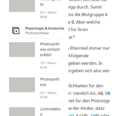
te
die Allele im Phänotyp durch. Somit
5/5 – Dauer:
haben die Eltern also die Blutgruppe A
04:44
und die Blutgruppe B. Aber welche
Physiologie & Anatomie
Blutgruppe(n) sind für ihren
Photosynthese
Nachwuchs denkbar?
Photosynth
Es kann von jedem Elternteil immer nur
ese einfach
erklärt
ein Allel an die nachfolgende
Generation weitergeben werden. In
1/5 – Dauer:
02:45
unserem Beispiel ergeben sich also vier
verschiedene
Photosynth
ese
Kombinationsmöglichkeiten für den
Genotyp der Kinder: nämlich
A
B
,
A
0
,
B
0
2/5 – Dauer:
07:49
und
00
. Das bedeutet für den Phänotyp
bzw. die Blutgruppe der Kinder, dass
Lichtreaktio
n
sie entweder AB (
A
B
), A (
A
0
), (
B
0
) oder