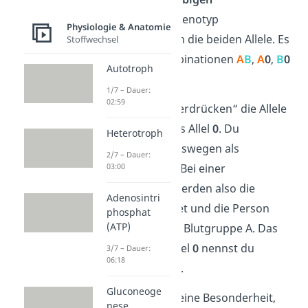
(heterozygoten) Genotyp
Physiologie & Anatomie
unterscheiden sich die beiden Allele. Es
Stoffwechsel
sind also die Kombinationen
A
B
,
A
0
,
B
0
Autotroph
möglich.
1/7 – Dauer:
02:59
Im Phänotyp „unterdrücken“ die Allele
A
und
B
immer das Allel
0
. Du
Heterotroph
bezeichnest sie deswegen als
2/7 – Dauer:
dominante
Allele. Bei einer
03:00
Kombination
A
0
werden also die
Adenosintri
Antigene A gebildet und die Person
phosphat
(ATP)
besitzt folglich die Blutgruppe A. Das
„unterdrückte“ Allel
0
nennst du
3/7 – Dauer:
06:18
demnach
rezessiv
.
Gluconeoge
Jetzt gibt es noch eine Besonderheit,
nese