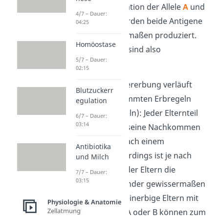
wenn die Kombination der Allele
A
und
4/7 – Dauer:
B
auftritt. Hier werden beide Antigene
04:25
(A und B) gleichermaßen produziert.
Homöostase
Die Allele
A
und
B
sind also
5/7 – Dauer:
codominant
.
02:15
Die Blutgruppenvererbung verläuft
Blutzuckerr
immer nach bestimmten Erbregeln
egulation
(Mendelsche Regeln): Jeder Elternteil
6/7 – Dauer:
03:14
„gibt“ ein Allel an seine Nachkommen
ab. Das verläuft nach einem
Antibiotika
Zufallsprinzip. Allerdings ist je nach
und Milch
Allelkombination der Eltern die
7/7 – Dauer:
03:15
Blutgruppe der Kinder gewissermaßen
„vorbestimmt“. Reinerbige Eltern mit
Physiologie & Anatomie
Zellatmung
einer Blutgruppe A oder B können zum