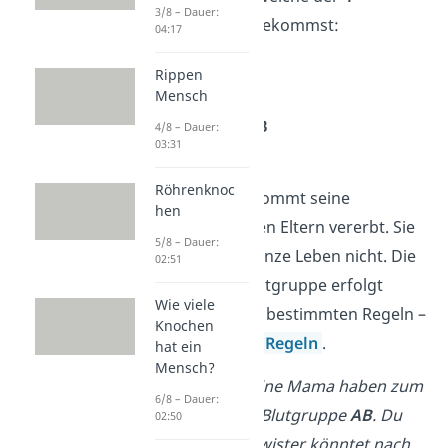
3/8 – Dauer:
Blutgruppen
du bekommst:
04:17
Blutgruppe A
Rippen
Mensch
Blutgruppe B
Blutgruppe AB
4/8 – Dauer:
03:31
Blutgruppe 0
Röhrenknoc
Jeder Mensch bekommt seine
hen
Blutgruppe von den Eltern vererbt. Sie
5/8 – Dauer:
ändert sich das ganze Leben nicht. Die
02:51
Vererbung der Blutgruppe erfolgt
Wie viele
dabei immer nach bestimmten Regeln –
Knochen
den
Mendelschen Regeln
.
hat ein
Mensch?
Dein Papa und deine Mama haben zum
6/8 – Dauer:
Beispiel beide die Blutgruppe
AB
. Du
02:50
oder deine Geschwister könntet nach