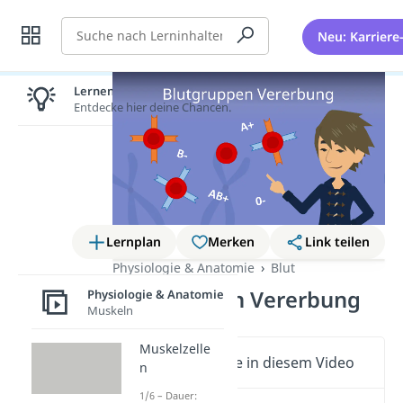
Suche
Neu: Karriere
Lernen lohnt sich!
Entdecke hier deine Chancen.
Lernplan
Merken
Link teilen
Physiologie & Anatomie
Blut
Blutgruppen Vererbung
Physiologie & Anatomie
Muskeln
Muskelzelle
Wichtige Inhalte in diesem Video
n
1/6 – Dauer: