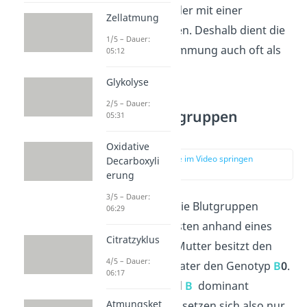
Beispiel keine Kinder mit einer
Zellatmung
Blutgruppe 0 haben. Deshalb dient die
1/5 – Dauer:
Blutgruppenbestimmung auch oft als
05:12
Vaterschaftstest.
Glykolyse
2/5 – Dauer:
Beispiel Blutgruppen
05:31
Vererbung
Oxidative
zur Stelle im Video springen
Decarboxyli
(03:53)
erung
3/5 – Dauer:
Schauen wir uns die Blutgruppen
06:29
Vererbung am besten anhand eines
Citratzyklus
Beispiels
an: Die Mutter besitzt den
4/5 – Dauer:
Genotyp
A
0
, der Vater den Genotyp
B
0
.
06:17
Da die Allele
A
und
B
dominant
Atmungsket
gegenüber
0
sind, setzen sich also nur