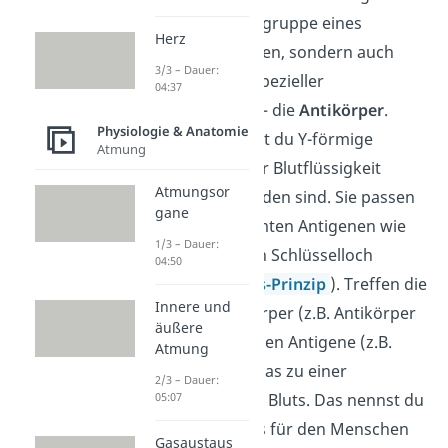
kannst du die Blutgruppe eines
Herz
Menschen erkennen, sondern auch
3/3 – Dauer:
anhand anderer spezieller
04:37
Eiweißstrukturen – die
Antikörper
.
Physiologie & Anatomie
Darunter verstehst du Y-förmige
Atmung
Proteine, die in der Blutflüssigkeit
Atmungsor
(Blutserum) zu finden sind. Sie passen
gane
jeweils zu bestimmten Antigenen wie
1/3 – Dauer:
ein Schlüssel in ein Schlüsselloch
04:50
(
Schlüssel-Schloss-Prinzip
). Treffen die
Innere und
passenden Antikörper (z.B. Antikörper
äußere
A) auf die passenden Antigene (z.B.
Atmung
Antigen A), führt das zu einer
2/3 – Dauer:
05:07
Verklumpung des Bluts. Das nennst du
Agglutination, was für den Menschen
Gasaustaus