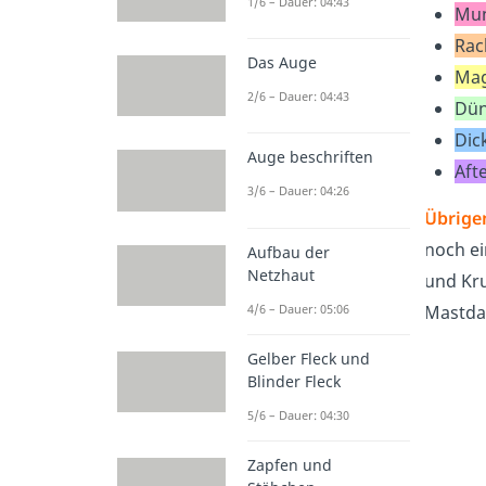
1/6 – Dauer: 04:43
Mu
Rac
Das Auge
Ma
2/6 – Dauer: 04:43
Dü
Dic
Auge beschriften
Aft
3/6 – Dauer: 04:26
Übrige
noch ei
Aufbau der
Netzhaut
und Kr
4/6 – Dauer: 05:06
Mastda
Gelber Fleck und
Blinder Fleck
5/6 – Dauer: 04:30
Zapfen und