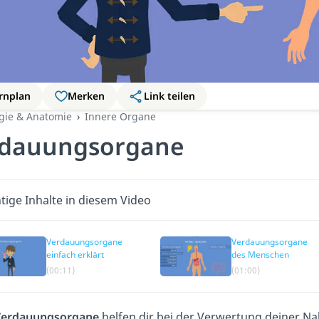
rnplan
Merken
Link teilen
ogie & Anatomie
Innere Organe
rdauungsorgane
tige Inhalte in diesem Video
Verdauungsorgane
Verdauungsorgane
einfach erklärt
des Menschen
(00:11)
(01:00)
Verdauungsorgane
helfen dir bei der Verwertung deiner Na