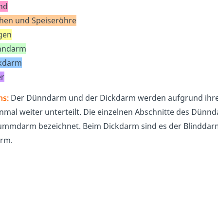
nd
hen und Speiseröhre
gen
nndarm
kdarm
er
ns:
Der Dünndarm und der Dickdarm werden aufgrund ihre
nmal weiter unterteilt. Die einzelnen Abschnitte des Dün
ummdarm bezeichnet. Beim Dickdarm sind es der Blinddar
rm.