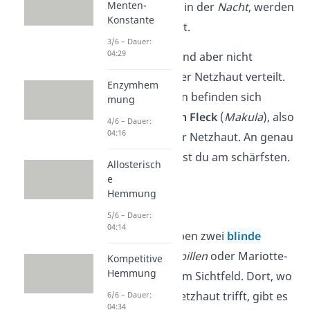
Menten-
beispielsweise in der
Nacht
, werden
Konstante
nur sie aktiviert.
3/6 – Dauer:
04:29
Die Sinneszellen sind aber nicht
gleichmäßig auf der Netzhaut verteilt.
Enzymhem
Die meisten Zapfen befinden sich
mung
nämlich am
gelben Fleck
(
Makula
), also
4/6 – Dauer:
04:16
etwa mittig auf der Netzhaut. An genau
diesem Punkt siehst du am schärfsten.
Allosterisch
e
Hemmung
Blinder Fleck
5/6 – Dauer:
04:14
Wir Menschen haben zwei
blinde
Flecken
(auch:
Papillen
oder Mariotte-
Kompetitive
Hemmung
Flecken) in unserem Sichtfeld. Dort, wo
der Sehnerv die Netzhaut trifft, gibt es
6/6 – Dauer:
04:34