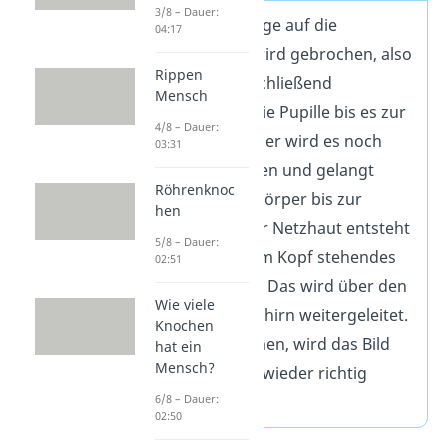
3/8 – Dauer:
Licht trifft im Auge auf die
04:17
Hornhaut und wird gebrochen, also
Rippen
umgelenkt. Anschließend
Mensch
durchquert es die Pupille bis es zur
4/8 – Dauer:
Linse gelangt. Hier wird es noch
03:31
einmal gebrochen und gelangt
Röhrenknoc
durch den Glaskörper bis zur
hen
Netzhaut. An der Netzhaut entsteht
5/8 – Dauer:
dann ein auf dem Kopf stehendes
02:51
Bild der Realität. Das wird über den
Wie viele
Sehnerv zum Gehirn weitergeleitet.
Knochen
Dort angekommen, wird das Bild
hat ein
Mensch?
verarbeitet und wieder richtig
herumgedreht.
6/8 – Dauer:
02:50