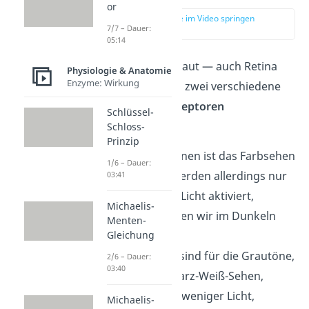
or
zur Stelle im Video springen
7/7 – Dauer:
(02:46)
05:14
Auf unserer Netzhaut — auch Retina
Physiologie & Anatomie
Enzyme: Wirkung
genannt — gibt es zwei verschiedene
Arten von
Fotorezeptoren
Schlüssel-
(Sinneszellen):
Schloss-
Prinzip
Zapfen
: Mit ihnen ist das Farbsehen
1/6 – Dauer:
möglich. Sie werden allerdings nur
03:41
bei genügend Licht aktiviert,
Michaelis-
deswegen sehen wir im Dunkeln
Menten-
nur Grautöne.
Gleichung
Stäbchen
: Sie sind für die Grautöne,
2/6 – Dauer:
03:40
also das Schwarz-Weiß-Sehen,
zuständig. Bei weniger Licht,
Michaelis-