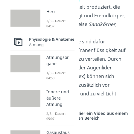
Tränenflüssigkeit produziert, die
Herz
das Auge reinigt und Fremdkörper,
3/3 – Dauer:
wie beispielsweise
Sandkörner
,
04:37
herausspült.
Physiologie & Anatomie
Augenlider
: Sie sind dafür
Atmung
zuständig die Tränenflüssigkeit auf
Atmungsor
dem Augapfel zu verteilen. Durch
gane
das Schließen der Augenlider
1/3 – Dauer:
(Lidschlussreflex) können sich
04:50
unsere Augen zusätzlich vor
Innere und
Fremdkörpern und zu viel Licht
äußere
schützen.
Atmung
Studyflix vernetzt: Hier ein Video aus einem
2/3 – Dauer:
anderen Bereich
05:07
Gasaustaus