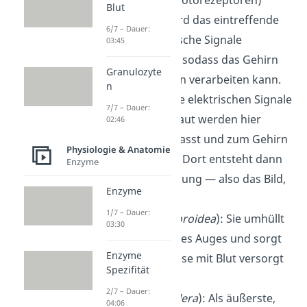
Blut
liegen. Hier wird das eintreffende
6/7 – Dauer:
Licht in elektrische Signale
03:45
umgewandelt, sodass das Gehirn
Granulozyte
die Information verarbeiten kann.
n
Sehnerv
: All die elektrischen Signale
7/7 – Dauer:
von der Netzhaut werden hier
02:46
zusammengefasst und zum Gehirn
Physiologie & Anatomie
weitergeleitet. Dort entsteht dann
Enzyme
die Wahrnehmung — also das Bild,
Enzyme
das wir sehen.
1/7 – Dauer:
Aderhaut
(
Choroidea
): Sie umhüllt
03:30
die Netzhaut des Auges und sorgt
Enzyme
dafür, dass diese mit Blut versorgt
Spezifität
wird.
2/7 – Dauer:
Lederhaut
(
Sclera
): Als äußerste,
04:06