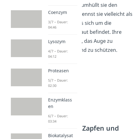
weiße Schicht umhüllt sie den
Coenzym
Augapfel. Du kennst sie vielleicht als
das Weiße, was sich um die
3/7 – Dauer:
04:46
Regenbogenhaut befindet. Ihre
Funktion ist es, das Auge zu
Lysozym
stabilisieren und zu schützen.
4/7 – Dauer:
04:12
Proteasen
5/7 – Dauer:
02:30
Enzymklass
en
6/7 – Dauer:
03:34
Sinneszellen: Zapfen und
Stäbchen
Biokatalysat