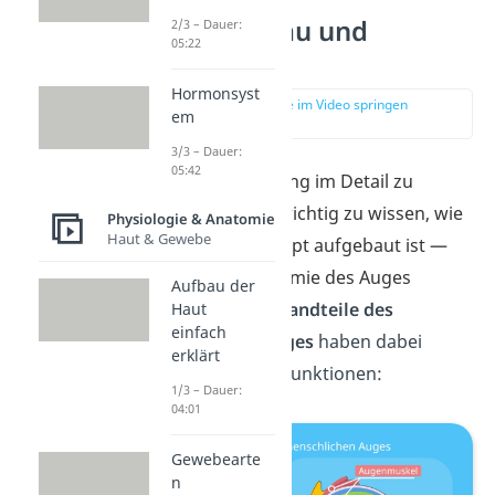
Auge: Aufbau und
2/3 – Dauer:
05:22
Funktion
Hormonsyst
zur Stelle im Video springen
em
(00:40)
3/3 – Dauer:
05:42
Um den Sehvorgang im Detail zu
verstehen, ist es wichtig zu wissen, wie
Physiologie & Anatomie
Haut & Gewebe
das Auge überhaupt aufgebaut ist —
also wie die Anatomie des Auges
Aufbau der
aussieht.
Die
Bestandteile des
Haut
einfach
menschlichen Auges
haben dabei
erklärt
unterschiedliche Funktionen:
1/3 – Dauer:
04:01
Gewebearte
n