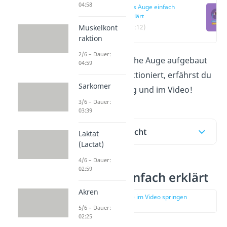
04:58
Das Auge einfach
erklärt
Muskelkont
(00:12)
raktion
2/6 – Dauer:
Wie das menschliche Auge aufgebaut
04:59
ist und wie es funktioniert, erfährst du
Sarkomer
in unserem Beitrag und im Video!
3/6 – Dauer:
03:39
Inhaltsübersicht
Laktat
(Lactat)
4/6 – Dauer:
02:59
Das Auge einfach erklärt
Akren
zur Stelle im Video springen
(00:12)
5/6 – Dauer:
02:25