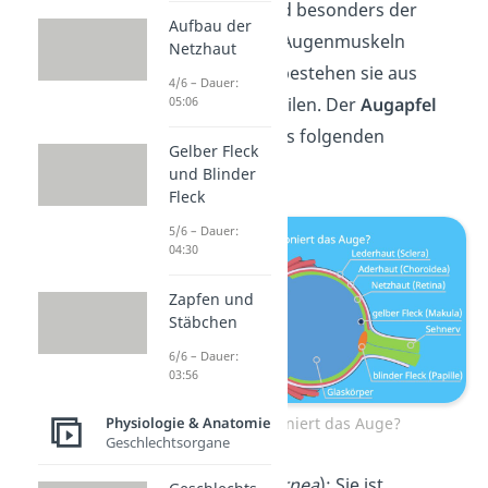
Für das
Sehen
sind besonders der
Aufbau der
Augapfel und die Augenmuskeln
Netzhaut
zuständig. Dafür bestehen sie aus
4/6 – Dauer:
mehreren Einzelteilen. Der
Augapfel
05:06
baut sich dabei aus folgenden
Gelber Fleck
Bestandteilen auf:
und Blinder
Fleck
5/6 – Dauer:
04:30
Zapfen und
Stäbchen
6/6 – Dauer:
03:56
Wie funktioniert das Auge?
Physiologie & Anatomie
Geschlechtsorgane
Hornhaut
(
Kornea
): Sie ist