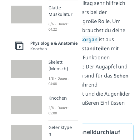
Das Sehen ist im Alltag sehr hilfreich
Glatte
und spielt besonders bei der
Muskulatur
Orientierung eine große Rolle. Um
6/6 – Dauer:
04:22
sehen zu können, brauchst du deine
Augen. Das
Sinnesorgan
ist aus
Physiologie & Anatomie
verschiedenen Bestandteilen
mit
Knochen
unterschiedlichen Funktionen
Skelett
zusammengesetzt: Der Augapfel und
(Mensch)
die Augenmuskeln sind für das
Sehen
1/8 – Dauer:
04:08
verantwortlich, während
der Tränenapparat und die Augenlider
Knochen
deine Augen vor äußeren Einflüssen
2/8 – Dauer:
schützen.
05:00
Gelenktype
‚Sehen‘ im Schnelldurchlauf
n