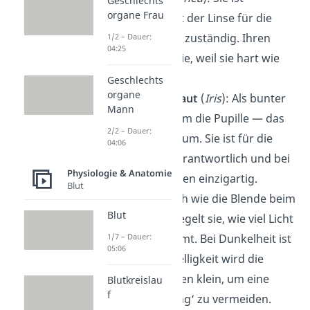
Geschlechts
organe Frau
zusammen mit der Linse für die
Lichtbrechung zuständig. Ihren
1/2 – Dauer:
04:25
Namen trägt sie, weil sie hart wie
Horn ist.
Geschlechts
organe
Regenbogenhaut
(
Iris
): Als bunter
Mann
Ring liegt sie um die Pupille — das
2/2 – Dauer:
Sehloch — herum. Sie ist für die
04:06
Augenfarbe verantwortlich und bei
Physiologie & Anatomie
jedem Menschen einzigartig.
Blut
Pupille
: Ähnlich wie die Blende beim
Blut
Fotoapparat regelt sie, wie viel Licht
hindurch kommt. Bei Dunkelheit ist
1/7 – Dauer:
05:06
sie weit, bei Helligkeit wird die
Pupille hingegen klein, um eine
Blutkreislau
f
‚Überbelichtung‘ zu vermeiden.