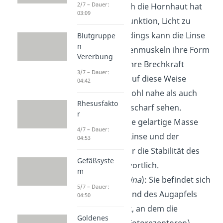
2/7 – Dauer:
Linse
: Wie auch die Hornhaut hat
03:09
die Linse die Funktion, Licht zu
brechen. Allerdings kann die Linse
Blutgruppe
n
durch die Augenmuskeln ihre Form
Vererbung
und dadurch ihre Brechkraft
3/7 – Dauer:
verändern — auf diese Weise
04:42
kannst du sowohl nahe als auch
Rhesusfakto
ferne Objekte scharf sehen.
r
Glaskörper
: Die gelartige Masse
4/7 – Dauer:
zwischen der Linse und der
04:53
Netzhaut ist für die Stabilität des
Gefäßsyste
Auges verantwortlich.
m
Netzhaut
(
Retina
): Sie befindet sich
5/7 – Dauer:
an der Rückwand des Augapfels
04:50
und ist der Ort, an dem die
Goldenes
Sinneszellen (Fotorezeptoren)