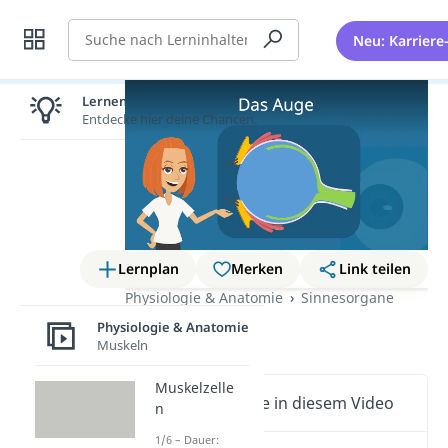
Suche
Neu: Karriere
Lernen lohnt sich!
Entdecke hier deine Chancen.
Lernplan
Merken
Link teilen
Physiologie & Anatomie
Sinnesorgane
Das Auge
Physiologie & Anatomie
Muskeln
Muskelzelle
Wichtige Inhalte in diesem Video
n
1/6 – Dauer: