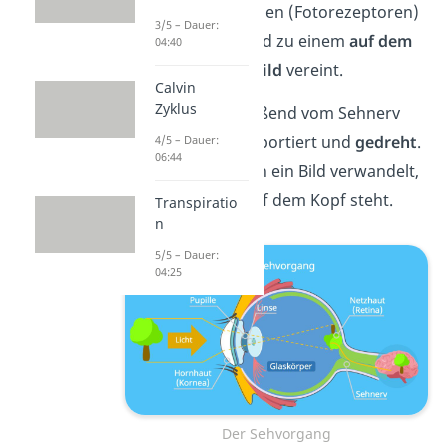
von den Sinneszellen (Fotorezeptoren)
3/5 – Dauer:
aufgenommen und zu einem
auf dem
04:40
Kopf stehenden Bild
vereint.
Calvin
Zyklus
Das wird anschließend vom Sehnerv
zum Gehirn transportiert und
gedreht
.
4/5 – Dauer:
06:44
Es wird hier also in ein Bild verwandelt,
das nicht mehr auf dem Kopf steht.
Transpiratio
n
5/5 – Dauer:
04:25
Der Sehvorgang