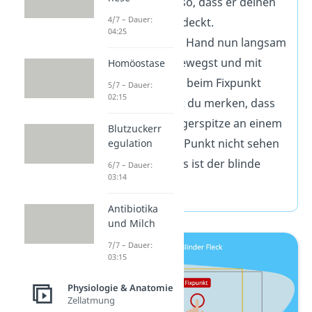
Zeigefinger so, dass er deinen
4/7 – Dauer:
Fixpunkt verdeckt.
04:25
Wenn du die Hand nun langsam
nach links bewegst und mit
Homöostase
deinem Blick beim Fixpunkt
5/7 – Dauer:
02:15
bleibst, wirst du merken, dass
du deine Fingerspitze an einem
Blutzuckerr
bestimmten Punkt nicht sehen
egulation
kannst — das ist der blinde
6/7 – Dauer:
03:14
Fleck!
Antibiotika
und Milch
7/7 – Dauer:
03:15
Physiologie & Anatomie
Zellatmung