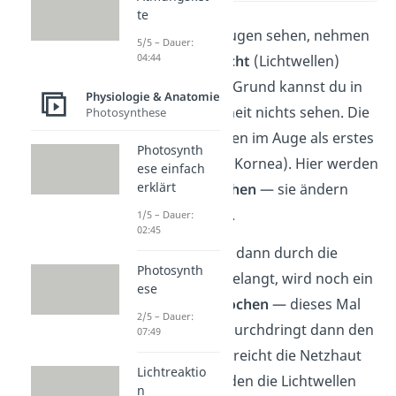
te
Alles, was deine Augen sehen, nehmen
5/5 – Dauer:
04:44
sie in Form von
Licht
(Lichtwellen)
wahr. Aus diesem Grund kannst du in
Physiologie & Anatomie
absoluter Dunkelheit nichts sehen. Die
Photosynthese
Lichtstrahlen treffen im Auge als erstes
Photosynth
auf die Hornhaut (Kornea). Hier werden
ese einfach
erklärt
sie bereits
gebrochen
— sie ändern
also ihre Richtung.
1/5 – Dauer:
02:45
Das Licht, welches dann durch die
Photosynth
Pupille hindurch gelangt, wird noch ein
ese
zweites Mal gebrochen
— dieses Mal
2/5 – Dauer:
von der Linse. Es durchdringt dann den
07:49
Glaskörper und erreicht die Netzhaut
Lichtreaktio
(Retina). Hier werden die Lichtwellen
n