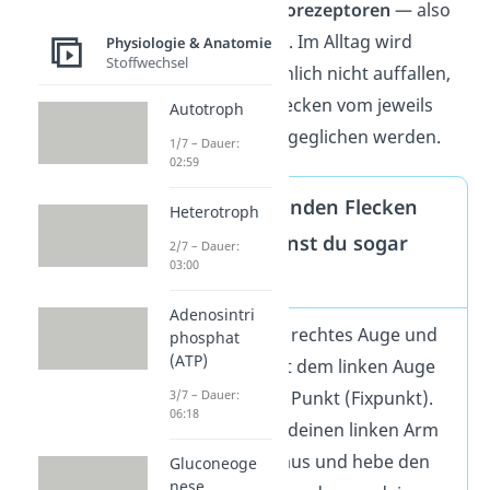
nämlich
keine Fotorezeptoren
— also
keine Sinneszellen. Im Alltag wird
Physiologie & Anatomie
Stoffwechsel
dir das wahrscheinlich nicht auffallen,
weil die blinden Flecken vom jeweils
Autotroph
anderen Auge ausgeglichen werden.
1/7 – Dauer:
02:59
Wo sich die blinden Flecken
Heterotroph
befinden, kannst du sogar
2/7 – Dauer:
03:00
testen:
Adenosintri
Schließe das rechtes Auge und
phosphat
(ATP)
suche dir mit dem linken Auge
einen festen Punkt (Fixpunkt).
3/7 – Dauer:
06:18
Strecke nun deinen linken Arm
nach vorne aus und hebe den
Gluconeoge
nese