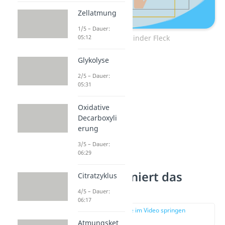
Zellatmung
1/5 – Dauer:
Test: Blinder Fleck
05:12
Glykolyse
2/5 – Dauer:
05:31
Oxidative
Decarboxyli
erung
3/5 – Dauer:
06:29
Wie funktioniert das
Citratzyklus
Sehen?
4/5 – Dauer:
06:17
zur Stelle im Video springen
(01:13)
Atmungsket