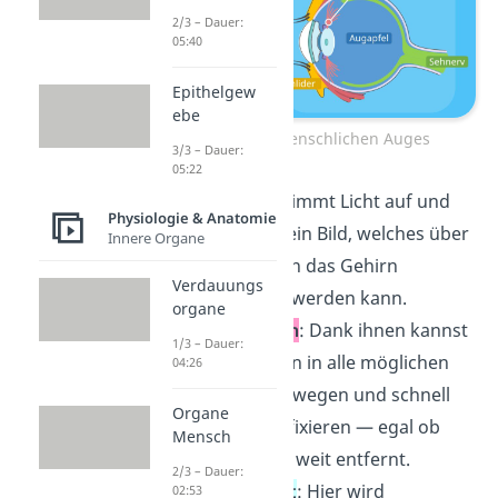
2/3 – Dauer:
05:40
Epithelgew
ebe
Aufbau des menschlichen Auges
3/3 – Dauer:
05:22
Augapfel
: Er nimmt Licht auf und
Physiologie & Anatomie
formt daraus ein Bild, welches über
Innere Organe
den Sehnerv an das Gehirn
Verdauungs
weitergeleitet werden kann.
organe
Augenmuskeln
: Dank ihnen kannst
1/3 – Dauer:
du deine Augen in alle möglichen
04:26
Richtungen bewegen und schnell
Organe
neue Objekte fixieren — egal ob
Mensch
nah dran oder weit entfernt.
2/3 – Dauer:
Tränenapparat
: Hier wird
02:53