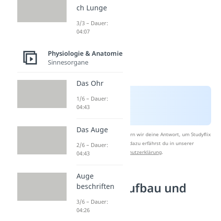
ch Lunge
3/3 – Dauer:
04:07
Physiologie & Anatomie
Sinnesorgane
Das Ohr
1/6 – Dauer:
04:43
Das Auge
Nach Beantwortung speichern wir deine Antwort, um Studyflix
zu verbessern. Mehr dazu erfährst du in unserer
2/6 – Dauer:
Datenschutzerklärung
.
04:43
Auge
Augapfel: Aufbau und
beschriften
Funktion
3/6 – Dauer:
04:26