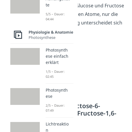
te
Isomerisierung
. Glucose und Fructose
besitzen die gleichen Atome, nur die
5/5 – Dauer:
04:44
Zusammensetzung unterscheidet sich
jeweils.
Physiologie & Anatomie
Photosynthese
Photosynth
ese einfach
erklärt
1/5 – Dauer:
02:45
Photosynth
ese
Schritt 3: Fructose-6-
2/5 – Dauer:
07:49
phosphat
Fructose-1,6-
bisphosphat
Lichtreaktio
n