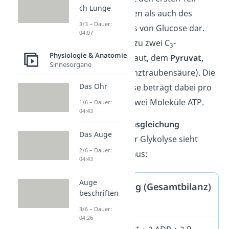
ch Lunge
sowohl des aeroben als auch des
3/3 – Dauer:
anaeroben Abbaus von Glucose dar.
04:07
Glucose wird hier zu zwei C
-
3
Physiologie & Anatomie
Bausteinen abgebaut, dem
Pyruvat,
Sinnesorgane
das Anion der Brenztraubensäure). Die
Das Ohr
Bilanz der Glykolyse beträgt dabei pro
Molekül Glucose zwei Moleküle ATP.
1/6 – Dauer:
04:43
Die
Nettoreaktionsgleichung
Das Auge
(
Gesamtbilanz) der Glykolyse sieht
2/6 – Dauer:
folgendermaßen aus:
04:43
Auge
Nettogleichung (Gesamtbilanz)
beschriften
der Glykolyse
3/6 – Dauer:
04:26
+