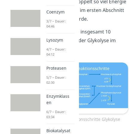
Hierbei wird doppelt so viel Energie
gewonnen, als im ersten Abschnitt
Coenzym
verbraucht wurde.
3/7 – Dauer:
04:46
Hier findest du die insgesamt 10
Reaktionsschritte der Glykolyse im
Lysozym
Überblick:
4/7 – Dauer:
04:12
Proteasen
5/7 – Dauer:
02:30
Enzymklass
en
6/7 – Dauer:
03:34
Übersicht Reaktionsschritte Glykolyse
Biokatalysat