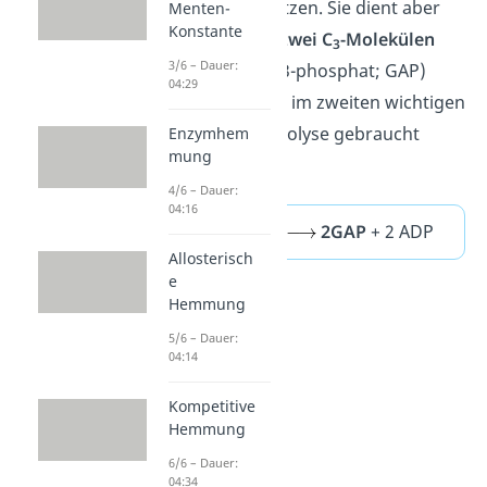
energetischen Nutzen. Sie dient aber
Menten-
Konstante
dazu, Glucose zu
zwei C
-Molekülen
3
3/6 – Dauer:
(Glycerinaldehyd-3-phosphat; GAP)
04:29
umzuwandeln, die im zweiten wichtigen
Abschnitt der Glykolyse gebraucht
Enzymhem
mung
werden.
4/6 – Dauer:
04:16
Glucose
+ 2 ATP
2GAP
+ 2 ADP
Allosterisch
e
Hemmung
5/6 – Dauer:
04:14
Kompetitive
Hemmung
6/6 – Dauer:
04:34