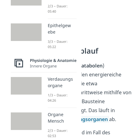
2/3 – Dauer:
05:40
Epithelgew
ebe
3/3 – Dauer:
05:22
Glykolyse Ablauf
Physiologie & Anatomie
Im abbauenden (
katabolen
)
Innere Organe
Stoffwechsel werden energiereiche
Verdauungs
Makromoleküle wie etwa
organe
Kohlenhydrate schrittweise mithilfe von
1/3 – Dauer:
04:26
Enzymen in kleine Bausteine
(Monomere) zerlegt. Das läuft in
Organe
unseren
Verdauungsorganen
ab.
Mensch
2/3 – Dauer:
Die Monomere sind im Fall des
02:53