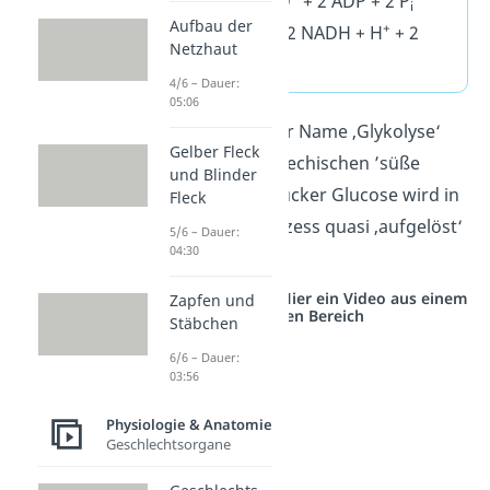
Glucose
+ 2 NAD
+ 2 ADP + 2 P
i
Aufbau der
+
2 Pyruvat
+ 2 NADH + H
+ 2
Netzhaut
ATP + 2 H
O
2
4/6 – Dauer:
05:06
Gut zu wissen:
Der Name ‚Glykolyse‘
Gelber Fleck
bedeutet im Altgriechischen ’süße
und Blinder
Auflösung‘: der Zucker Glucose wird in
Fleck
diesem Abbauprozess quasi ‚aufgelöst‘
5/6 – Dauer:
04:30
.
Studyflix vernetzt: Hier ein Video aus einem
Zapfen und
anderen Bereich
Stäbchen
6/6 – Dauer:
03:56
Physiologie & Anatomie
Geschlechtsorgane