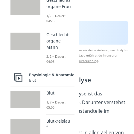
Geschlechts
organe Frau
1/2 – Dauer:
04:25
Geschlechts
organe
Mann
Nach Beantwortung speichern wir deine Antwort, um Studyflix
zu verbessern. Mehr dazu erfährst du in unserer
2/2 – Dauer:
Datenschutzerklärung
.
04:06
Physiologie & Anatomie
Ort der Glykolyse
Blut
Blut
Der Ort der Glykolyse ist das
Cytosol
einer Zelle. Darunter verstehst
1/7 – Dauer:
05:06
du die flüssigen Bestandteile im
Cytoplasma
.
Blutkreislau
f
Die Glykolyse findet in allen Zellen von