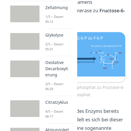
durch ein Enzym namens
Zellatmung
Phosphoglucoisomerase zu
Fructose-6-
1/5 – Dauer:
phosphat
um.
05:12
Glykolyse
2/5 – Dauer:
05:31
Oxidative
Decarboxyli
erung
3/5 – Dauer:
Schritt 2: Glucose-6-phosphat zu Fructose-6-
06:29
phosphat
Citratzyklus
Wie dir der Name des Enzyms bereits
4/5 – Dauer:
06:17
bekannt gibt, handelt es sich bei dieser
Umlagerung um eine sogenannte
Atmungsket