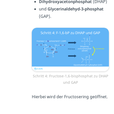
Dihydroxyacetonphosphat
(DHAP)
und
Glycerinaldehyd-3-phosphat
(GAP).
Schritt 4: Fructose-1,6-bisphosphat zu DHAP
und GAP
Hierbei wird der Fructosering geöffnet.