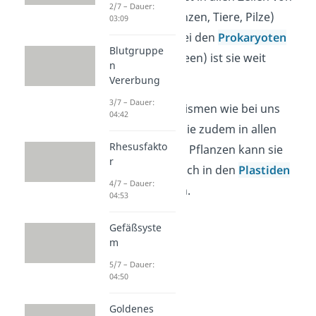
2/7 – Dauer:
Eukaryoten
(Pflanzen, Tiere, Pilze)
03:09
statt. Aber auch bei den
Prokaryoten
Blutgruppe
(Bakterien, Archaeen) ist sie weit
n
verbreitet.
Vererbung
3/7 – Dauer:
In höheren Organismen wie bei uns
04:42
Menschen findet sie zudem in allen
Rhesusfakto
Zelltypen statt. Bei Pflanzen kann sie
r
zusätzlich auch noch in den
Plastiden
4/7 – Dauer:
praktiziert werden.
04:53
Gefäßsyste
m
5/7 – Dauer:
04:50
Goldenes