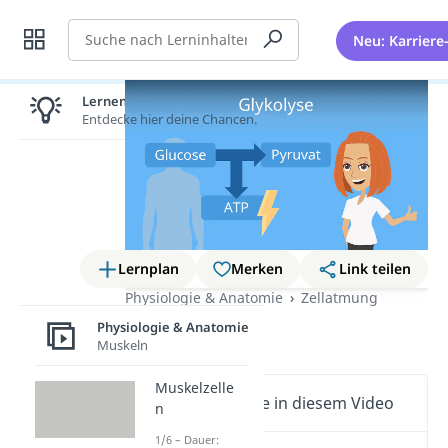
Suche
Neu: Karriere
Lernen lohnt sich!
Entdecke hier deine Chancen.
Lernplan
Merken
Link teilen
Physiologie & Anatomie
Zellatmung
Glykolyse
Physiologie & Anatomie
Muskeln
Muskelzelle
Wichtige Inhalte in diesem Video
n
1/6 – Dauer: