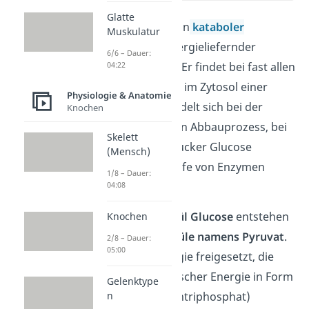
Glatte
Die Glykolyse ist ein
kataboler
Muskulatur
(abbauender), energieliefernder
6/6 – Dauer:
04:22
Stoffwechselweg. Er findet bei fast allen
Organismen statt, im Zytosol einer
Physiologie & Anatomie
jeder Zelle. Es handelt sich bei der
Knochen
Glykolyse um einen Abbauprozess, bei
Skelett
dem der Einfachzucker Glucose
(Mensch)
schrittweise mithilfe von Enzymen
1/8 – Dauer:
04:08
abgebaut wird.
Aus
einem Molekül Glucose
entstehen
Knochen
dabei
zwei Moleküle namens Pyruvat
.
2/8 – Dauer:
05:00
Hierbei wird Energie freigesetzt, die
teilweise in chemischer Energie in Form
Gelenktype
n
von
ATP
(Adenosintriphosphat)