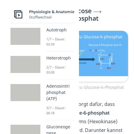
Schritt 1: Glucose
Physiologie & Anatomie
Glucose-6-phosphat
Stoffwechsel
Autotroph
1/7 – Dauer:
02:59
Heterotroph
2/7 – Dauer:
03:00
Adenosintri
Schritt 1: Glucose zu Glucose-6-Phosphat
phosphat
(ATP)
Der erste Schritt sorgt dafür, dass
3/7 – Dauer:
Glucose zu
Glucose-6-phosphat
06:18
mithilfe eines Enzyms (Hexokinase)
Gluconeoge
phosphoryliert wird. Darunter kannst
nese