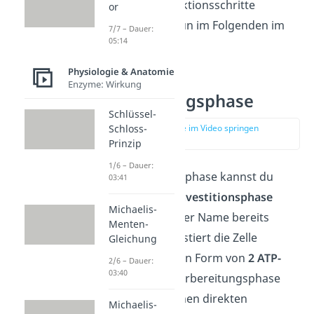
Die einzelnen Reaktionsschritte
or
erklären wir dir nun im Folgenden im
7/7 – Dauer:
05:14
Detail:
Physiologie & Anatomie
Enzyme: Wirkung
Vorbereitungsphase
Schlüssel-
zur Stelle im Video springen
Schloss-
(00:53)
Prinzip
1/6 – Dauer:
Die Vorbereitungsphase kannst du
03:41
auch als
Energieinvestitionsphase
Michaelis-
bezeichnen. Wie der Name bereits
Menten-
bekannt gibt, investiert die Zelle
Gleichung
zunächst Energie in Form von
2 ATP-
2/6 – Dauer:
03:40
Molekülen.
Die Vorbereitungsphase
hat also quasi keinen direkten
Michaelis-