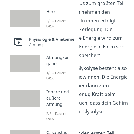
Kohlenhydratabbaus zum größten Teil
Herz
Glucose. Die Zellen nehmen den
Einfachzucker auf. In ihnen erfolgt
3/3 – Dauer:
04:37
dann eine weitere Zerlegung. Die
daraus freigesetzte Energie wird zum
Physiologie & Anatomie
Atmung
Teil in chemischer Energie in Form von
ATP-Molekülen
gespeichert.
Atmungsor
gane
Die Funktion der Glykolyse besteht also
1/3 – Dauer:
darin, Energie zu gewinnen. Die Energie
04:50
benötigt dein Körper dann zum
Innere und
Beispiel, dass du genug Kraft beim
äußere
Sport hast. Oder auch, dass dein Gehirn
Atmung
sich den Ablauf der Glykolyse
2/3 – Dauer:
05:07
einprägen kann.
Gasaustaus
Die Glykolyse stellt den ersten Teil