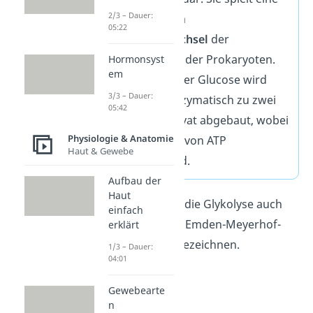
2/3 – Dauer:
zentrale Rolle im
05:22
Energiestoffwechsel
der
Eukaryoten und der Prokaryoten.
Hormonsyst
em
Der Einfachzucker Glucose wird
3/3 – Dauer:
schrittweise, enzymatisch zu zwei
05:42
Molekülen Pyruvat abgebaut, wobei
Physiologie & Anatomie
Energie in Form von ATP
Haut & Gewebe
gespeichert wird.
Aufbau der
Haut
Merke:
Du kannst die Glykolyse auch
einfach
als Glycolyse oder Emden-Meyerhof-
erklärt
Weg (EMP-Weg) bezeichnen.
1/3 – Dauer:
04:01
Gewebearte
n