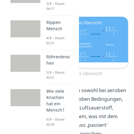
gespeichert wird.
3/8 – Dauer:
04:17
Rippen
Mensch
4/8 – Dauer:
03:31
Röhrenknoc
hen
5/8 – Dauer:
Glykolyse Übersicht
02:51
Die Glykolyse kann sowohl bei aeroben
Wie viele
Knochen
als auch bei anaeroben Bedingungen,
hat ein
also mit und ohne Luftsauerstoff,
Mensch?
ablaufen. Je nachdem, was mit dem
6/8 – Dauer:
Pyruvat im Anschluss ‚passiert‘
02:50
unterscheidest du zwischen: