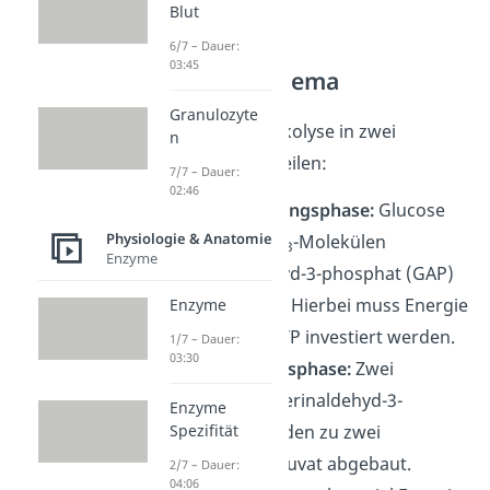
Blut
6/7 – Dauer:
03:45
Glykolyse Schema
Granulozyte
Du kannst die Glykolyse in zwei
n
Abschnitte unterteilen:
7/7 – Dauer:
02:46
die
Vorbereitungsphase:
Glucose
Physiologie & Anatomie
wird zu zwei C
-Molekülen
3
Enzyme
Glycerinaldehyd-3-phosphat (GAP)
umgewandelt. Hierbei muss Energie
Enzyme
in Form von ATP investiert werden.
1/7 – Dauer:
03:30
und die
Ertragsphase:
Zwei
Moleküle Glycerinaldehyd-3-
Enzyme
phosphat werden zu zwei
Spezifität
Molekülen Pyruvat abgebaut.
2/7 – Dauer:
04:06