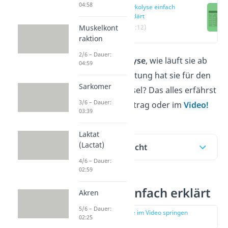
04:58
Glykolyse einfach
erklärt
Muskelkont
(00:12)
raktion
2/6 – Dauer:
Was ist die
Glykolyse
, wie läuft sie ab
04:59
und welche Bedeutung hat sie für den
Sarkomer
Energiestoffwechsel? Das alles erfährst
3/6 – Dauer:
du in unserem Beitrag oder im
Video!
03:39
Laktat
(Lactat)
Inhaltsübersicht
4/6 – Dauer:
02:59
Glykolyse einfach erklärt
Akren
5/6 – Dauer:
zur Stelle im Video springen
02:25
(00:12)