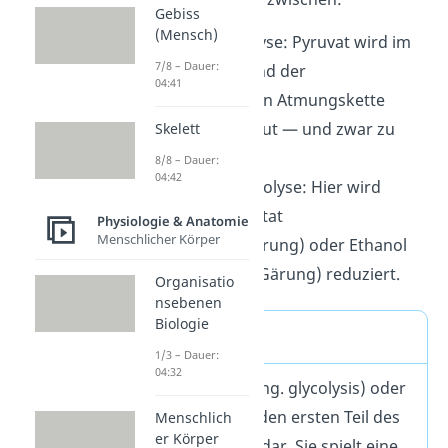
Gebiss
(Mensch)
aerobe
Glykolyse: Pyruvat wird im
7/8 – Dauer:
Citratzyklus und der
04:41
anschließenden Atmungskette
weiter abgebaut — und zwar zu
Skelett
CO
.
8/8 – Dauer:
2
04:42
anaerobe
Glykolyse: Hier wird
Pyruvat zu Lactat
Physiologie & Anatomie
Menschlicher Körper
(Milchsäuregärung) oder Ethanol
(alkoholische Gärung) reduziert.
Organisatio
nsebenen
Biologie
Definition
1/3 – Dauer:
04:32
Die Glykolyse (eng. glycolysis) oder
EMP-Weg stellt den ersten Teil des
Menschlich
er Körper
Glucoseabbaus dar. Sie spielt eine