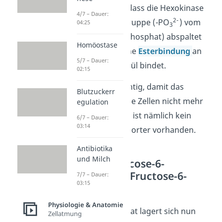
du dir vorstellen, dass die Hexokinase
4/7 – Dauer:
2-
eine Phosphorylgruppe (-PO
) vom
04:25
3
ATP (Adenosin
tri
phosphat) abspaltet
Homöostase
und diese über eine
Esterbindung
an
5/7 – Dauer:
das Glucosemolekül bindet.
02:15
Der Schritt ist wichtig, damit das
Blutzuckerr
Glucosemolekül die Zellen nicht mehr
egulation
verlassen kann. Es ist nämlich kein
6/7 – Dauer:
03:14
geeigneter Transporter vorhanden.
Antibiotika
und Milch
Schritt 2: Glucose-6-
phosphat
Fructose-6-
7/7 – Dauer:
03:15
phosphat
Physiologie & Anatomie
Glucose-6-phosphat lagert sich nun
Zellatmung