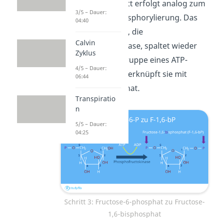
Im nächsten Schritt erfolgt analog zum
3/5 – Dauer:
1. Schritt eine Phosphorylierung. Das
04:40
zuständige Enzym, die
Calvin
Phosphofructokinase, spaltet wieder
Zyklus
eine Phosphorylgruppe eines ATP-
4/5 – Dauer:
Moleküls ab und verknüpft sie mit
06:44
Fructose-6-phosphat.
Transpiratio
n
5/5 – Dauer:
04:25
Schritt 3: Fructose-6-phosphat zu Fructose-
1,6-bisphosphat