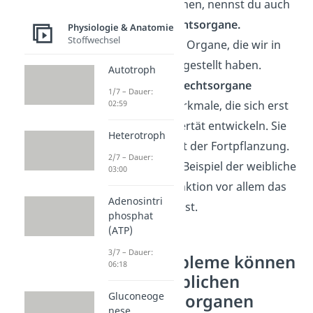
Fortpflanzung dienen, nennst du auch
primäre Geschlechtsorgane.
Physiologie & Anatomie
Stoffwechsel
Dazu gehören alle Organe, die wir in
diesem Artikel vorgestellt haben.
Autotroph
Sekundäre Geschlechtsorgane
1/7 – Dauer:
hingegen sind Merkmale, die sich erst
02:59
während der Pubertät entwickeln. Sie
Heterotroph
dienen nicht direkt der Fortpflanzung.
2/7 – Dauer:
Dazu gehört zum Beispiel der weibliche
03:00
Busen, dessen Funktion vor allem das
Adenosintri
Stillen des Kindes ist.
phosphat
(ATP)
3/7 – Dauer:
Welche Probleme können
06:18
bei den weiblichen
Gluconeoge
Geschlechtsorganen
nese