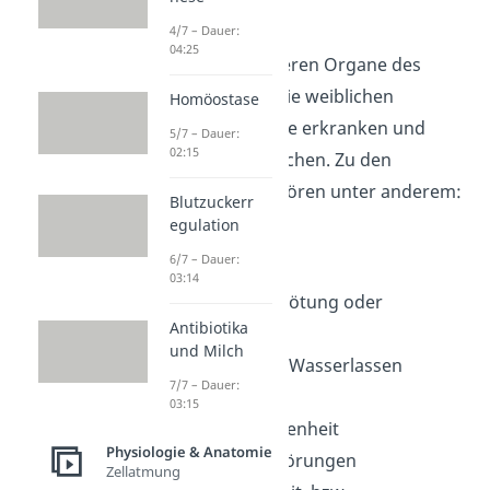
auftreten?
4/7 – Dauer:
04:25
Wie auch alle anderen Organe des
Körpers können die weiblichen
Homöostase
Geschlechtsorgane erkranken und
5/7 – Dauer:
02:15
Probleme verursachen. Zu den
Beschwerden
gehören unter anderem:
Blutzuckerr
egulation
Krämpfe
6/7 – Dauer:
Schmerzen
03:14
Juckreiz, Hautrötung oder
Antibiotika
Schwellungen
und Milch
Brennen beim Wasserlassen
7/7 – Dauer:
Blutungen
03:15
Scheidentrockenheit
Physiologie & Anatomie
hormonelle Störungen
Zellatmung