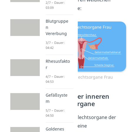
2/7 – Dauer:
Geschlechtsorgane:
03:09
Blutgruppe
n
Vererbung
3/7 – Dauer:
04:42
Rhesusfakto
r
Innere Geschlechtsorgane Frau
4/7 – Dauer:
04:53
Funktionen der inneren
Gefäßsyste
m
Geschlechtsorgane
5/7 – Dauer:
04:50
Die inneren Geschlechtsorgane der
Frau ermöglichen eine
Goldenes