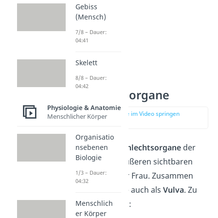
Gebiss
(Mensch)
7/8 – Dauer:
04:41
Skelett
Äußere
8/8 – Dauer:
04:42
Geschlechtsorgane
Physiologie & Anatomie
zur Stelle im Video springen
Menschlicher Körper
(00:30)
Organisatio
Die
äußeren Geschlechtsorgane
der
nsebenen
Biologie
Frau bilden den äußeren sichtbaren
1/3 – Dauer:
Genitalbereich der Frau. Zusammen
04:32
bezeichnest du sie auch als
Vulva
. Zu
Menschlich
der Vulva gehören:
er Körper