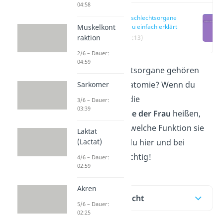
04:58
Geschlechtsorgane
Muskelkont
Frau einfach erklärt
raktion
(00:13)
2/6 – Dauer:
04:59
Welche Geschlechtsorgane gehören
zur weiblichen Anatomie? Wenn du
Sarkomer
wissen willst, wie die
3/6 – Dauer:
03:39
Geschlechtsorgane
der Frau
heißen,
wo sie liegen und welche Funktion sie
Laktat
(Lactat)
haben, dann bist du hier und bei
unserem
Video
richtig!
4/6 – Dauer:
02:59
Akren
Inhaltsübersicht
5/6 – Dauer:
02:25