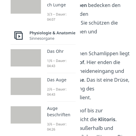
kleinen Schamlippen
bedecken
den
ch Lunge
Harnröhren
– und den
3/3 – Dauer:
04:07
Scheideneingang
. Sie schützen die
Eingänge vor Keimen und
Physiologie & Anatomie
Sinnesorgane
Fremdkörpern.
Das Ohr
Zwischen den kleinen Schamlippen liegt
1/6 – Dauer:
der
Scheidenvorhof
. Hier enden die
04:43
Harnröhre, der Scheideneingang und
die
Bartholin-Drüse
. Das ist eine Drüse,
Das Auge
die der Befeuchtung des
2/6 – Dauer:
04:43
Scheidenvorhofs dient.
Auge
Vom Scheidenvorhof bis zur
beschriften
Schambeinfuge reicht die
Klitoris
.
3/6 – Dauer:
Dabei verläuft sie außerhalb und
04:26