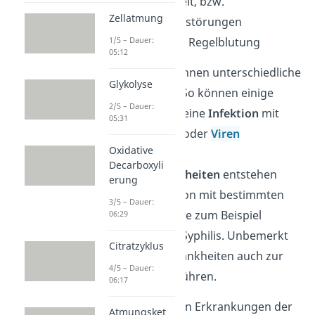
Unfruchtbarkeit, bzw.
Zellatmung
Fruchtbarkeitsstörungen
Störungen der Regelblutung
1/5 – Dauer:
05:12
Die Symptome können unterschiedliche
Glykolyse
Ursachen haben. So können einige
2/5 – Dauer:
Symptome durch eine
Infektion
mit
05:31
Pilzen,
Bakterien
oder
Viren
Oxidative
entstehen. Viele
Decarboxyli
Geschlechtskrankheiten
entstehen
erung
durch eine Infektion mit bestimmten
3/5 – Dauer:
Bakterienarten, wie zum Beispiel
06:29
Chlamydien oder Syphilis. Unbemerkt
Citratzyklus
können solche Krankheiten auch zur
4/5 – Dauer:
Unfruchtbarkeit führen.
06:17
Eine der häufigsten Erkrankungen der
Atmungsket