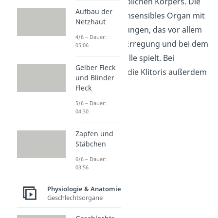
innerhalb des weiblichen Körpers. Die
Aufbau der
Klitoris ist ein hochsensibles Organ mit
Netzhaut
vielen Nervenendungen, das vor allem
4/6 – Dauer:
bei der sexuellen Erregung und bei dem
05:06
Orgasmus eine Rolle spielt. Bei
Gelber Fleck
Erregung schwillt die Klitoris außerdem
und Blinder
an.
Fleck
5/6 – Dauer:
04:30
Zapfen und
Stäbchen
6/6 – Dauer:
03:56
Physiologie & Anatomie
Geschlechtsorgane
Innere