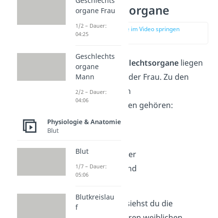
Geschlechts
Geschlechtsorgane
organe Frau
1/2 – Dauer:
zur Stelle im Video springen
04:25
(01:42)
Geschlechts
Die
inneren Geschlechtsorgane
liegen
organe
im Körperinneren der Frau. Zu den
Mann
inneren weiblichen
2/2 – Dauer:
04:06
Geschlechtsorganen gehören:
Physiologie & Anatomie
die Eierstöcke
Blut
die Eileiter
Blut
die Gebärmutter
1/7 – Dauer:
der Muttermund
05:06
die Scheide
Blutkreislau
In der
Abbildung
siehst du die
f
beschrifteten inneren weiblichen