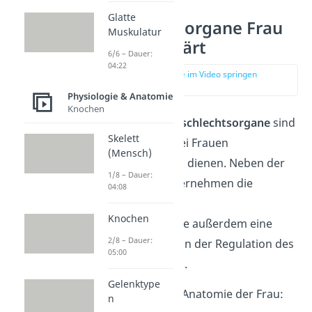
Glatte
Geschlechtsorgane Frau
Muskulatur
einfach erklärt
6/6 – Dauer:
04:22
zur Stelle im Video springen
(00:13)
Physiologie & Anatomie
Knochen
Die weiblichen
Geschlechtsorgane
sind
Skelett
alle Organe, die bei Frauen
(Mensch)
zur
Fortpflanzung
dienen. Neben der
1/8 – Dauer:
Fortpflanzung übernehmen die
04:08
weiblichen
Knochen
Geschlechtsorgane außerdem eine
2/8 – Dauer:
wichtige Aufgabe in der Regulation des
05:00
Hormonhaushalts
.
Gelenktype
Hier siehst du die Anatomie der Frau:
n