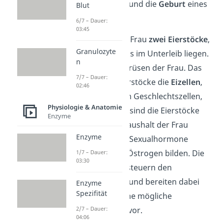
Schwangerschaft
und die
Geburt
eines
Blut
Kindes.
6/7 – Dauer:
03:45
Insgesamt hat die Frau
zwei Eierstöcke
,
Granulozyte
die rechts und links im Unterleib liegen.
n
Sie sind die Keimdrüsen der Frau. Das
7/7 – Dauer:
heißt, dass die Eierstöcke die
Eizellen
,
02:46
also die weiblichen Geschlechtszellen,
Physiologie & Anatomie
bilden. Außerdem sind die Eierstöcke
Enzyme
für den Hormonhaushalt der Frau
Enzyme
wichtig, da sie die Sexualhormone
Progesteron und Östrogen bilden. Die
1/7 – Dauer:
03:30
beiden Hormone steuern den
weiblichen Zyklus und bereiten dabei
Enzyme
Spezifität
den Körper auf eine mögliche
Schwangerschaft vor.
2/7 – Dauer:
04:06