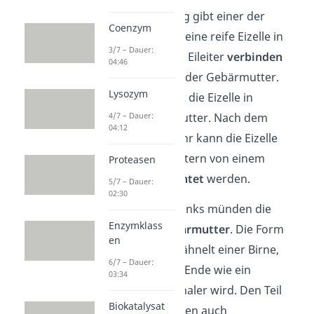
Bei einem Eisprung gibt einer der
Coenzym
beiden Eierstöcke eine reife Eizelle in
3/7 – Dauer:
die
Eileiter
ab. Die Eileiter
verbinden
04:46
die Eierstöcke mit der Gebärmutter.
Lysozym
Durch sie wandert die Eizelle in
Richtung Gebärmutter. Nach dem
4/7 – Dauer:
04:12
Geschlechtsverkehr kann die Eizelle
bereits in den Eileitern von einem
Proteasen
Spermium
befruchtet
werden.
5/7 – Dauer:
02:30
Oben rechts und links münden die
Enzymklass
Eileiter in die
Gebärmutter
. Die Form
en
der Gebärmutter ähnelt einer Birne,
6/7 – Dauer:
wobei ihr unteres Ende wie ein
03:34
Flaschenhals schmaler wird. Den Teil
Biokatalysat
kannst du deswegen auch