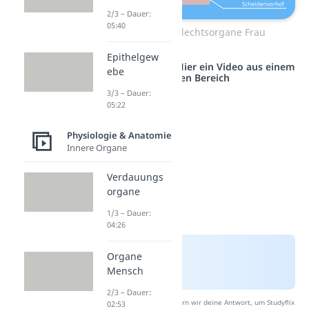
2/3 – Dauer:
05:40
Äußere Geschlechtsorgane Frau
Epithelgew
Studyflix vernetzt: Hier ein Video aus einem
ebe
anderen Bereich
3/3 – Dauer:
05:22
Physiologie & Anatomie
Innere Organe
Verdauungs
organe
1/3 – Dauer:
04:26
Organe
Mensch
2/3 – Dauer:
Nach Beantwortung speichern wir deine Antwort, um Studyflix
02:53