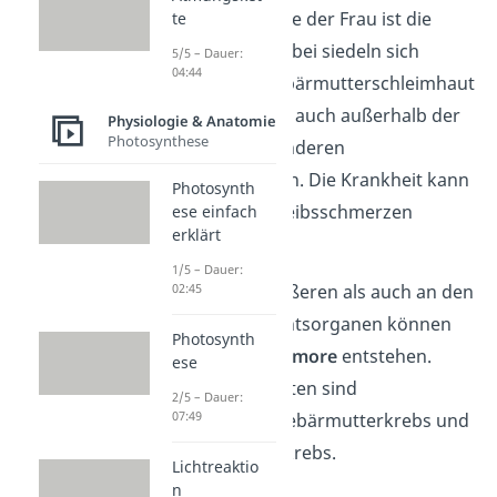
Geschlechtsorgane der Frau ist die
te
Endometriose
. Dabei siedeln sich
5/5 – Dauer:
04:44
Zellen, die der Gebärmutterschleimhaut
sehr stark ähneln, auch außerhalb der
Physiologie & Anatomie
Photosynthese
Gebärmutter in anderen
Körperregionen an. Die Krankheit kann
Photosynth
zu starken Unterleibsschmerzen
ese einfach
erklärt
führen.
1/5 – Dauer:
Sowohl an den äußeren als auch an den
02:45
inneren Geschlechtsorganen können
Photosynth
bösartige
Krebstumore
entstehen.
ese
Bekannte Krebsarten sind
2/5 – Dauer:
07:49
Eierstockkrebs, Gebärmutterkrebs und
Gebärmutterhalskrebs.
Lichtreaktio
n