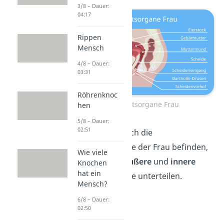
3/8 – Dauer:
04:17
Rippen
Mensch
4/8 – Dauer:
03:31
Röhrenknoc
Geschlechtsorgane Frau
hen
5/8 – Dauer:
02:51
Je nachdem, wo sich die
Geschlechtsorgane der Frau befinden,
Wie viele
kannst du sie in
äußere
und
innere
Knochen
hat ein
Geschlechtsorgane unterteilen.
Mensch?
6/8 – Dauer:
02:50