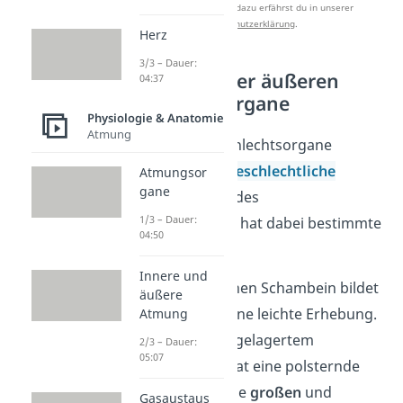
zu verbessern. Mehr dazu erfährst du in unserer
Datenschutzerklärung
.
Herz
3/3 – Dauer:
Funktionen der äußeren
04:37
Geschlechtsorgane
Physiologie & Anatomie
Atmung
Die äußeren Geschlechtsorgane
ermöglichen die
geschlechtliche
Atmungsor
gane
Fortpflanzung
. Jedes
1/3 – Dauer:
Geschlechtsorgan hat dabei bestimmte
04:50
Funktionen:
Innere und
Über dem weiblichen Schambein bildet
äußere
der
Venushügel
eine leichte Erhebung.
Atmung
Er besteht aus eingelagertem
2/3 – Dauer:
05:07
Fettgewebe und hat eine polsternde
Schutzfunktion. Die
großen
und
Gasaustaus