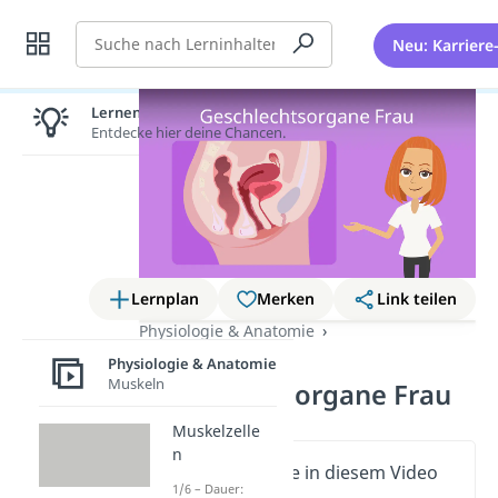
Suche
Neu: Karriere
Lernen lohnt sich!
Entdecke hier deine Chancen.
Lernplan
Merken
Link teilen
Physiologie & Anatomie
Geschlechtsorgane
Physiologie & Anatomie
Muskeln
Geschlechtsorgane Frau
Muskelzelle
n
Wichtige Inhalte in diesem Video
1/6 – Dauer: