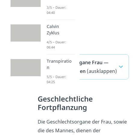
3/5 – Dauer:
04:40
Calvin
Zyklus
4/5 – Dauer:
06:44
Transpiratio
Geschlechtsorgane Frau —
n
häufigste Fragen
(ausklappen)
5/5 – Dauer:
04:25
Geschlechtliche
Fortpflanzung
Die Geschlechtsorgane der Frau, sowie
die des Mannes, dienen der