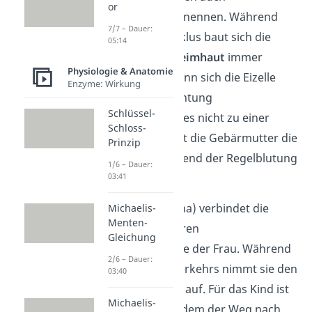
or
Gebärmutterhals
nennen. Während
7/7 – Dauer:
des weiblichen Zyklus baut sich die
05:14
Gebärmutterschleimhaut
immer
Physiologie & Anatomie
weiter auf. Hier kann sich die Eizelle
Enzyme: Wirkung
nach einer Befruchtung
Schlüssel-
einnisten.
Kommt es nicht zu einer
Schloss-
Befruchtung, stößt die Gebärmutter die
Prinzip
Schleimhaut während der Regelblutung
1/6 – Dauer:
ab.
03:41
Die
Scheide
(Vagina) verbindet die
Michaelis-
Menten-
äußeren und inneren
Gleichung
Geschlechtsorgane der Frau. Während
2/6 – Dauer:
des Geschlechtsverkehrs nimmt sie den
03:40
Penis des Mannes auf. Für das Kind ist
Michaelis-
die Scheide außerdem der Weg nach