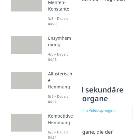
Menten-
draußen.
Konstante
3/6 – Dauer:
04:29
Enzymhem
mung
4/6 – Dauer:
04:16
Allosterisch
e
Hemmung
Primäre und sekundäre
Geschlechtsorgane
5/6 – Dauer:
04:14
zur Stelle im Video springen
(03:35)
Kompetitive
Hemmung
Alle Geschlechtsorgane, die der
6/6 – Dauer:
04:34