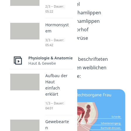
der Venushügel
2/3 – Dauer:
05:22
die äußeren Schamlippen
die inneren Schamlippen
Hormonsyst
der Scheidenvorhof
em
die Bartholin-Drüse
3/3 – Dauer:
05:42
die Klitoris
Physiologie & Anatomie
Hier siehst du den beschrifteten
Haut & Gewebe
Aufbau
der äußeren weiblichen
Aufbau der
Geschlechtsorgane:
Haut
einfach
erklärt
1/3 – Dauer:
04:01
Gewebearte
n