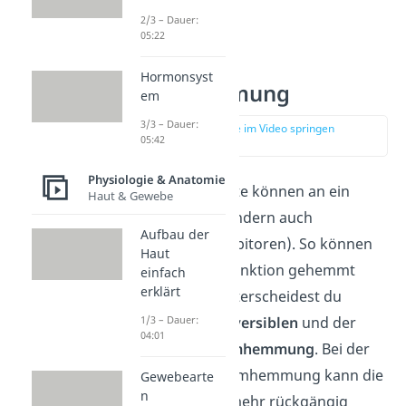
2/3 – Dauer:
05:22
Hormonsyst
Enzymhemmung
em
3/3 – Dauer:
zur Stelle im Video springen
05:42
(01:23)
Physiologie & Anatomie
Nicht nur Substrate können an ein
Haut & Gewebe
Enzym binden, sondern auch
Aufbau der
Hemmstoffe (Inhibitoren). So können
Haut
Enzyme in ihrer Funktion gehemmt
einfach
erklärt
werden. Dabei unterscheidest du
1/3 – Dauer:
zwischen der
irreversiblen
und der
04:01
reversiblen Enzymhemmung
. Bei der
irreversiblen Enzymhemmung kann die
Gewebearte
n
Hemmung nicht mehr rückgängig