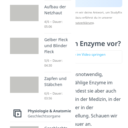
Aufbau der
Netzhaut
Nach Beantwortung speichern wir deine Antwort, um Studyflix
zu verbessern. Mehr dazu erfährst du in unserer
4/6 – Dauer:
Datenschutzerklärung
.
05:06
Gelber Fleck
Wo kommen Enzyme vor?
und Blinder
Fleck
zur Stelle im Video springen
(02:57)
5/6 – Dauer:
04:30
Enzyme sind lebensnotwendig,
Zapfen und
weswegen du unzählige Enzyme im
Stäbchen
Körper hast. Du findest sie aber auch
6/6 – Dauer:
03:56
im Alltag: Enzyme in der Medizin, in der
Landwirtschaft oder in der
Physiologie & Anatomie
Lebensmittelherstellung. Schauen wir
Geschlechtsorgane
uns das noch genauer an.