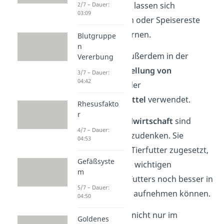
erhöhen. Dadurch lassen sich
2/7 – Dauer:
03:09
bestimmte Flecken oder Speisereste
noch besser entfernen.
Blutgruppe
n
Enzyme werden außerdem in der
Vererbung
Medizin zur
Herstellung von
3/7 – Dauer:
04:42
Medikamenten
oder
Insektenschutzmittel
verwendet.
Rhesusfakto
r
Auch aus der
Landwirtschaft
sind
4/7 – Dauer:
Enzyme nicht wegzudenken. Sie
04:53
werden dort dem Tierfutter zugesetzt,
Gefäßsyste
damit die Tiere die wichtigen
m
Inhaltsstoffe des Futters noch besser in
5/7 – Dauer:
ihren Organismus aufnehmen können.
04:50
Enzyme sind aber nicht nur im
Goldenes