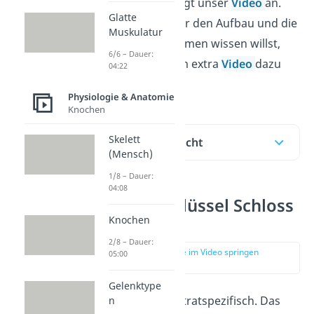
schau dir unbedingt unser
Video
an.
Glatte
Falls du etwas über den Aufbau und die
Muskulatur
Funktion von Enzymen wissen willst,
6/6 – Dauer:
schau bei unserem extra
Video
dazu
04:22
vorbei!
Physiologie & Anatomie
Knochen
Skelett
Inhaltsübersicht
(Mensch)
1/8 – Dauer:
04:08
Enzyme Schlüssel Schloss
Knochen
Prinzip
2/8 – Dauer:
zur Stelle im Video springen
05:00
(00:14)
Gelenktype
Enzyme sind substratspezifisch. Das
n