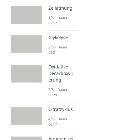
Dauer: 02:30
Zellatmung
Enzymklassen
Dauer: 03:34
1/5 – Dauer:
Biokatalysator
05:12
Dauer: 05:14
Glykolyse
2/5 – Dauer:
05:31
Oxidative
Decarboxyli
erung
3/5 – Dauer:
06:29
Citratzyklus
4/5 – Dauer:
06:17
Atmungsket