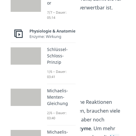
or
den Stoffwechsel verwertbar ist.
7/7 – Dauer:
05:14
Physiologie & Anatomie
Enzyme: Wirkung
Schlüssel-
Schloss-
Prinzip
1/6 – Dauer:
03:41
Coenzyme
Michaelis-
Menten-
Damit enzymatische Reaktionen
Gleichung
überhaupt ablaufen, brauchen viele
2/6 – Dauer:
03:40
Enzyme zusätzlich aber noch
sogenannte
Coenzyme
. Um mehr
Michaelis-