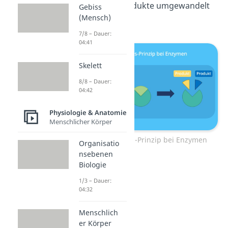
ist, kann es in Produkte umgewandelt
Gebiss
(Mensch)
werden.
7/8 – Dauer:
04:41
Skelett
8/8 – Dauer:
04:42
Physiologie & Anatomie
Menschlicher Körper
Schlüssel-Schloss-Prinzip bei Enzymen
Organisatio
nsebenen
Biologie
1/3 – Dauer:
04:32
Menschlich
er Körper