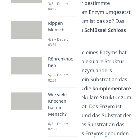
bedeutet, dass nur bestimmte
3/8 – Dauer:
04:17
Substrate von einem Enzym umgesetzt
werden. Aber warum ist das so? Das
Rippen
Mensch
kannst du mit dem
Schlüssel Schloss
Prinzip
erklären.
4/8 – Dauer:
03:31
Das aktive Zentrum eines Enzyms hat
Röhrenknoc
eine bestimmte molekulare Struktur.
hen
Die ist bei jedem Enzym anders.
5/8 – Dauer:
Deshalb kann nur ein Substrat an das
02:51
Enzym binden, das die
komplementäre
Wie viele
(ergänzende) molekulare Struktur zum
Knochen
aktiven Zentrum hat. Das Enzym ist
hat ein
Mensch?
dabei das Schloss und das Substrat der
Schlüssel. Wenn das Substrat an das
6/8 – Dauer:
02:50
aktive Zentrum des Enzyms gebunden