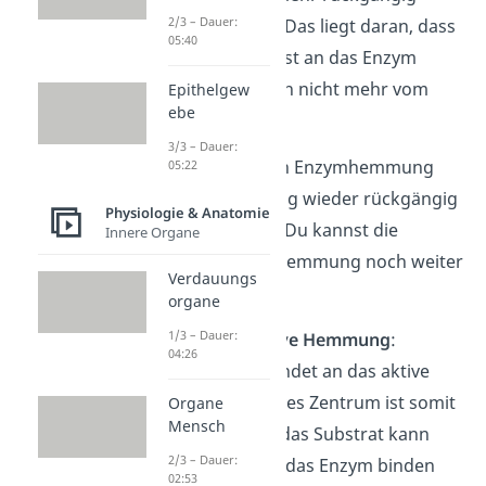
2/3 – Dauer:
gemacht werden. Das liegt daran, dass
05:40
der Inhibitor so fest an das Enzym
bindet, dass er sich nicht mehr vom
Epithelgew
ebe
Enzym lösen lässt.
3/3 – Dauer:
Bei der reversiblen Enzymhemmung
05:22
kann die Hemmung wieder rückgängig
Physiologie & Anatomie
gemacht werden. Du kannst die
Innere Organe
reversible Enzymhemmung noch weiter
Verdauungs
einteilen in:
organe
1/3 – Dauer:
die
kompetitive Hemmung
:
04:26
Hemmstoff bindet an das aktive
Zentrum; aktives Zentrum ist somit
Organe
Mensch
blockiert und das Substrat kann
2/3 – Dauer:
nicht mehr an das Enzym binden
02:53