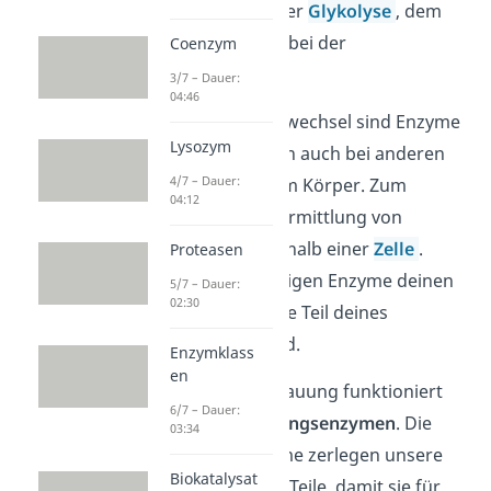
zum Beispiel bei der
Glykolyse
, dem
Citratzyklus
oder bei der
Coenzym
Photosynthese
.
3/7 – Dauer:
04:46
Nicht nur im Stoffwechsel sind Enzyme
Lysozym
essenziell, sondern auch bei anderen
4/7 – Dauer:
Abläufen in deinem Körper. Zum
04:12
Beispiel bei der Vermittlung von
Information innerhalb einer
Zelle
.
Proteasen
Außerdem verteidigen Enzyme deinen
5/7 – Dauer:
02:30
Organismus, da sie Teil deines
Immunsystem sind.
Enzymklass
en
Auch unsere Verdauung funktioniert
6/7 – Dauer:
nur dank
Verdauungsenzymen
. Die
03:34
Verdauungsenzyme zerlegen unsere
Biokatalysat
Nahrung in kleine Teile, damit sie für