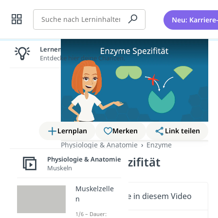
Suche
Neu: Karriere
Lernen lohnt sich!
Entdecke hier deine Chancen.
Lernplan
Merken
Link teilen
Physiologie & Anatomie
Enzyme
Enzyme Spezifität
Physiologie & Anatomie
Muskeln
Muskelzelle
Wichtige Inhalte in diesem Video
n
1/6 – Dauer: