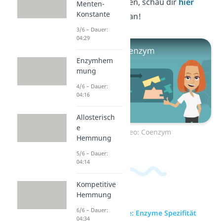
darüber zu erfahren, schau dir
hier
Menten-
Konstante
unser Video dazu an!
3/6 – Dauer:
04:29
Enzymhem
mung
4/6 – Dauer:
04:16
Allosterisch
e
Zum Video: Coenzym
Hemmung
5/6 – Dauer:
04:14
Kompetitive
Hemmung
6/6 – Dauer:
zur Videoseite: Enzyme Spezifität
04:34