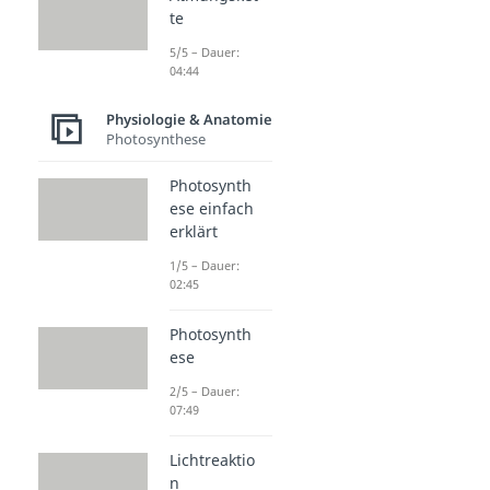
te
5/5 – Dauer:
04:44
Physiologie & Anatomie
Photosynthese
Photosynth
ese einfach
erklärt
1/5 – Dauer:
02:45
Photosynth
ese
2/5 – Dauer:
07:49
Lichtreaktio
n