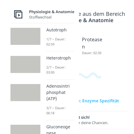
Physiologie & Anatomie
Beliebte Inhalte aus dem Bereich
Stoffwechsel
Physiologie & Anatomie
Autotroph
Coenzym
Lysozym
Protease
1/7 – Dauer:
02:59
Dauer: 04:46
Dauer: 04:12
n
Dauer: 02:30
Heterotroph
2/7 – Dauer:
03:00
Adenosintri
phosphat
(ATP)
zur Videoseite: Enzyme Spezifität
3/7 – Dauer:
06:18
Lernen lohnt sich!
Entdecke hier deine Chancen.
Gluconeoge
nese