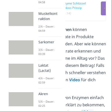
04:58
Enzyme Schlüssel
Schloss Prinzip
Muskelkont
(00:14)
raktion
2/6 – Dauer:
Mithilfe von
Enzymen
können
04:59
bestimmte Substrate in Produkte
Sarkomer
umgewandelt werden. Aber wie können
3/6 – Dauer:
Enzyme ihre Substrate erkennen und
03:39
wo kommen Enzyme im Alltag vor? Das
erklären wir dir in diesem Beitrag! Falls
Laktat
(Lactat)
du das Thema noch schneller verstehen
4/6 – Dauer:
willst, haben wir ein
Video
für dich
02:59
vorbereitet!
Akren
Um die Spezifität von Enzymen einfach
5/6 – Dauer:
und verständlich erklärt zu bekommen,
02:25