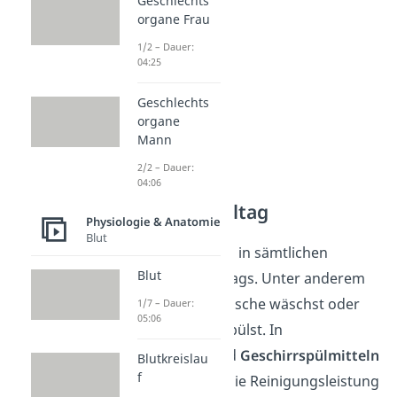
Geschlechts
organe Frau
1/2 – Dauer:
04:25
Geschlechts
organe
Mann
2/2 – Dauer:
04:06
Enzyme im Alltag
Physiologie & Anatomie
Blut
Enzyme findest du in sämtlichen
Blut
Bereichen des Alltags. Unter anderem
wenn du deine Wäsche wäschst oder
1/7 – Dauer:
05:06
dein Geschirr abspülst. In
Waschmitteln
und
Geschirrspülmitteln
Blutkreislau
f
sind Enzyme, die die Reinigungsleistung