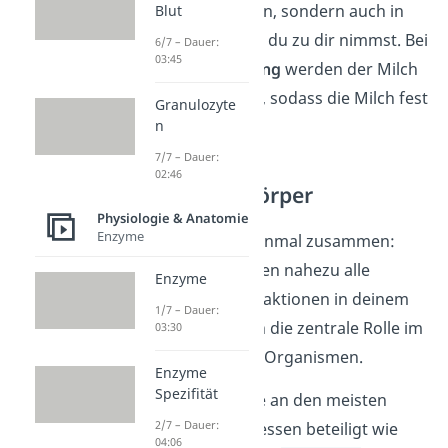
Tierfutter zu finden, sondern auch in
Blut
Lebensmitteln, die du zu dir nimmst. Bei
6/7 – Dauer:
03:45
der
Käseherstellung
werden der Milch
Enzyme zugesetzt, sodass die Milch fest
Granulozyte
wird.
n
7/7 – Dauer:
02:46
Enzyme im Körper
Physiologie & Anatomie
Enzyme
Fassen wir noch einmal zusammen:
Enzyme katalysieren nahezu alle
Enzyme
biochemischen Reaktionen in deinem
1/7 – Dauer:
Körper. Sie spielen die zentrale Rolle im
03:30
Stoffwechsel aller Organismen.
Enzyme
Spezifität
Deswegen sind sie an den meisten
2/7 – Dauer:
Stoffwechselprozessen beteiligt wie
04:06