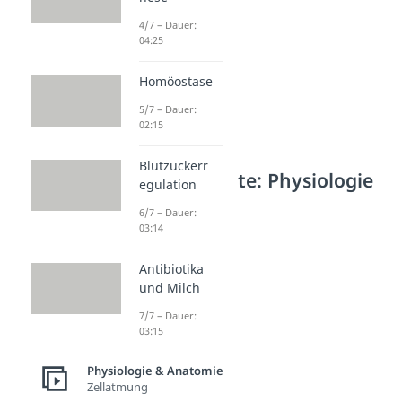
4/7 – Dauer:
04:25
Homöostase
5/7 – Dauer:
02:15
Blutzuckerr
Weitere Inhalte: Physiologie
egulation
& Anatomie
6/7 – Dauer:
Enzyme
03:14
Enzyme
Antibiotika
Dauer: 03:30
Enzyme Spezifität
und Milch
Dauer: 04:06
7/7 – Dauer:
Coenzym
03:15
Dauer: 04:46
Lysozym
Physiologie & Anatomie
Dauer: 04:12
Zellatmung
Proteasen