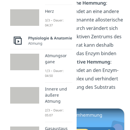
die
allosterische Hemmung
:
Hemmstoff bindet an eine andere
Herz
Stelle, das sogenannte allosterische
3/3 – Dauer:
04:37
Zentrum. Dadurch verändert sich
die Form des aktiven Zentrums des
Physiologie & Anatomie
Atmung
Enzyms; Substrat kann deshalb
nicht mehr an das Enzym binden
Atmungsor
die
unkompetitive Hemmung
:
gane
Hemmstoff bindet an den Enzym-
1/3 – Dauer:
04:50
Substrat-Komplex und verhindert
so die Umsetzung des Substrats
Innere und
äußere
zum Produkt
Atmung
2/3 – Dauer:
05:07
Gasaustaus