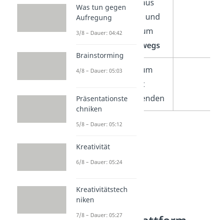
Kombination aus
Was tun gegen
Webplattform und
Aufregung
App — ideal zum
3/8 – Dauer: 04:42
Lernen
unterwegs
Brainstorming
Möglichkeit zum
4/8 – Dauer: 05:03
Austausch
mit
anderen Lernenden
Präsentationste
chniken
5/8 – Dauer: 05:12
Kreativität
6/8 – Dauer: 05:24
Kreativitätstech
niken
7/8 – Dauer: 05:27