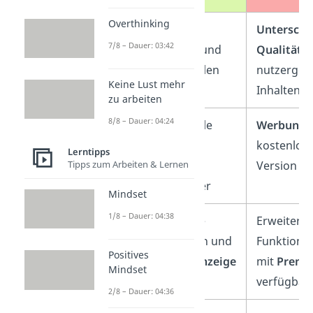
Overthinking
Eigene
Unterschi
7/8 – Dauer: 03:42
Karteikarten
und
Qualität
b
Notizen erstellen
nutzergen
Keine Lust mehr
Inhalten
zu arbeiten
8/8 – Dauer: 04:24
Zugriff auf viele
Werbung
i
geteilte
kostenlos
Lerntipps
Tipps zum Arbeiten & Lernen
Lerninhalte
Version
anderer Nutzer
Mindset
1/8 – Dauer: 04:38
Übersichtliche
Erweiterte
Lernstatistiken und
Funktione
Positives
Fortschrittsanzeige
mit
Premi
Mindset
verfügbar
2/8 – Dauer: 04:36