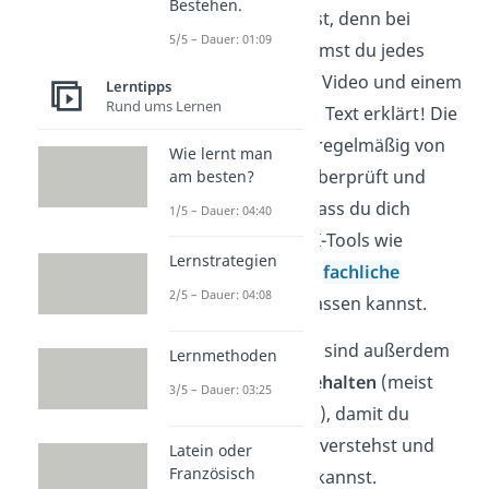
Bestehen.
Anschauen lernst, denn bei
5/5 – Dauer: 01:09
Studyflix bekommst du jedes
Thema in einem Video und einem
Lerntipps
Rund ums Lernen
dazu passenden Text erklärt! Die
Inhalte werden regelmäßig von
Wie lernt man
der Redaktion überprüft und
am besten?
aktualisiert, sodass du dich
1/5 – Dauer: 04:40
anders als bei KI-Tools wie
Lernstrategien
ChatGPT auf die
fachliche
2/5 – Dauer: 04:08
Richtigkeit
verlassen kannst.
Die Erklärvideos sind außerdem
Lernmethoden
bewusst
kurz gehalten
(meist
3/5 – Dauer: 03:25
unter 5 Minuten), damit du
Themen schnell verstehst und
Latein oder
Französisch
effizient lernen kannst.