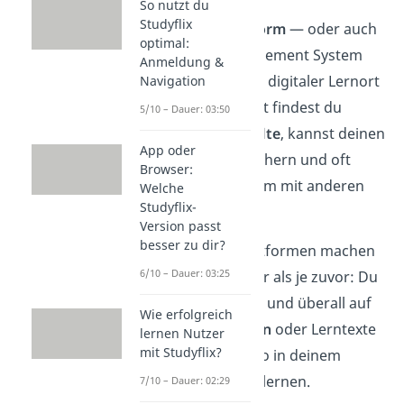
So nutzt du
Studyflix
Eine
Lernplattform
— oder auch
optimal:
Learning Management System
Anmeldung &
(LMS) — ist dein digitaler Lernort
Navigation
im Internet. Dort findest du
5/10 – Dauer: 03:50
online
Lerninhalte
, kannst deinen
App oder
Fortschritt speichern und oft
Browser:
sogar gemeinsam mit anderen
Welche
Studyflix-
lernen.
Version passt
besser zu dir?
Online-Lernplattformen machen
6/10 – Dauer: 03:25
Lernen einfacher als je zuvor: Du
kannst jederzeit und überall auf
Wie erfolgreich
Videos
,
Übungen
oder Lerntexte
lernen Nutzer
mit Studyflix?
zugreifen und so in deinem
eigenen Tempo lernen.
7/10 – Dauer: 02:29