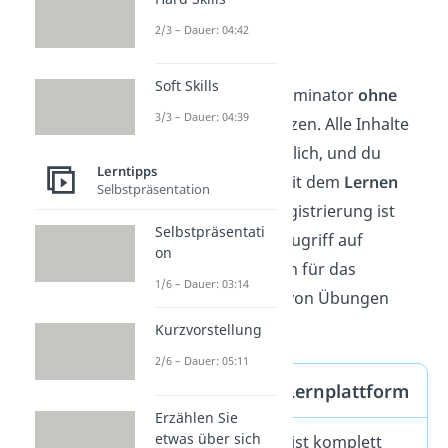
geeignet.
2/3 – Dauer: 04:42
Anmeldung
Soft Skills
Du kannst Schulminator
ohne
3/3 – Dauer: 04:39
Anmeldung
nutzen. Alle Inhalte
sind frei zugänglich, und du
Lerntipps
kannst sofort mit dem
Lernen
Selbstpräsentation
starten. Eine Registrierung ist
Selbstpräsentati
weder für den Zugriff auf
on
Materialien noch für das
1/6 – Dauer: 03:14
Herunterladen von Übungen
erforderlich.
Kurzvorstellung
2/6 – Dauer: 05:11
Kosten der Lernplattform
Erzählen Sie
etwas über sich
Schulminator ist komplett