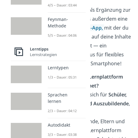
4/5 – Dauer: 03:44
Gut zu wissen:
Als Ergänzung zur
Webseite gibt es außerdem eine
Feynman-
Methode
kostenlose Lern-App,
mit der du
5/5 – Dauer: 04:06
auch unterwegs auf deine Inhalte
zugreifen kannst — ein
Lerntipps
praktischer Bonus für flexibles
Lernstrategien
Lernen auf dem Smartphone!
Lerntypen
Für wen ist die Lernplattform
1/3 – Dauer: 05:31
Studyflix geeignet?
Studyflix eignet sich für
Schüler,
Sprachen
lernen
Studierende und Auszubildende
,
2/3 – Dauer: 04:12
aber auch für
Berufseinsteigende, Eltern und
Autodidakt
Lehrkräfte. Die Lernplattform
3/3 – Dauer: 03:38