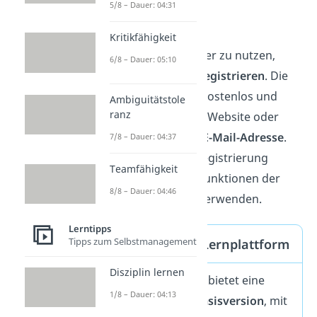
behalten willst.
5/8 – Dauer: 04:31
Anmeldung
Kritikfähigkeit
Um StudySmarter zu nutzen,
6/8 – Dauer: 05:10
musst du dich
registrieren
. Die
Anmeldung ist kostenlos und
Ambiguitätstole
ranz
erfolgt über die Website oder
App mit deiner
E-Mail-Adresse
.
7/8 – Dauer: 04:37
Erst nach der Registrierung
Teamfähigkeit
kannst du alle Funktionen der
8/8 – Dauer: 04:46
Lernplattform verwenden.
Lerntipps
Tipps zum Selbstmanagement
Kosten der Lernplattform
Disziplin lernen
StudySmarter bietet eine
1/8 – Dauer: 04:13
kostenlose Basisversion
, mit