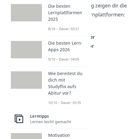
In diesem Beitrag zeigen dir die
Die besten
Lernplattformen
sechs besten Lernplattformen:
2025
Studyflix
8/10 – Dauer: 03:21
StudySmarter
Die besten Lern-
Schulminator
Apps 2026
Serlo
9/10 – Dauer: 04:05
Mebis
On-line
Wie bereitest du
dich mit
Studyflix aufs
Abitur vor?
10/10 – Dauer: 03:35
Lerntipps
Lernen leicht gemacht
Motivation