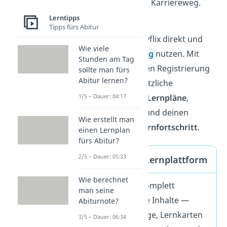
deinen späteren Karriereweg.
Lerntipps
Anmeldung
Tipps fürs Abitur
Du kannst Studyflix direkt und
Wie viele
ohne
Anmeldung
nutzen. Mit
Stunden am Tag
einer kostenlosen Registrierung
sollte man fürs
Abitur lernen?
erhältst du zusätzliche
Funktionen wie
Lernpläne
,
1/5 – Dauer: 04:17
Favoritenlisten und deinen
Wie erstellt man
persönlichen
Lernfortschritt
.
einen Lernplan
fürs Abitur?
2/5 – Dauer: 05:33
Kosten der Lernplattform
Wie berechnet
Studyflix ist komplett
man seine
kostenlos
.
Alle Inhalte —
Abiturnote?
Videos, Beiträge, Lernkarten
3/5 – Dauer: 06:34