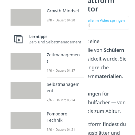
Die Lernplattform
Schulminator
Growth Mindset
8/8 – Dauer: 04:30
zur Stelle im Video springen
(02:14)
Lerntipps
Schulminator ist eine
Zeit- und Selbstmanagement
Lernplattform, die von
Schülern
Zeitmanagemen
für Schüler
entwickelt wurde. Sie
t
bietet eine umfangreiche
1/6 – Dauer: 04:17
Sammlung an
Lernmaterialien
,
Selbstmanagem
Übungen und
ent
Zusammenfassungen für
2/6 – Dauer: 05:24
verschiedene Schulfächer — von
der Mittelstufe bis zum Abitur.
Pomodoro
Technik
Auf der Lernplattform findest du
3/6 – Dauer: 04:21
Aufgaben
, Übungsblätter und