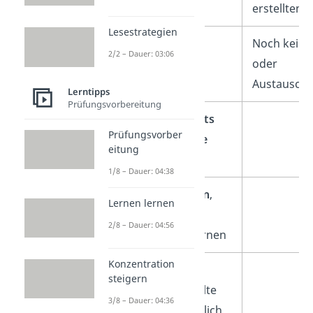
erstellten I
Lesestrategien
Für
jeden
Noch keine
2/2 – Dauer: 03:06
Lerntypen
oder
geeignet
Austauschf
Lerntipps
Prüfungsvorbereitung
Eigene Playlists
Prüfungsvorber
und
Lernpläne
eitung
möglich
1/8 – Dauer: 04:38
Mit
Lernkarten
,
Lernen lernen
Übungen &
2/8 – Dauer: 04:56
Quizfragen lernen
Konzentration
Redaktionell
steigern
geprüfte
Inhalte
3/8 – Dauer: 04:36
(100 % verlässlich,