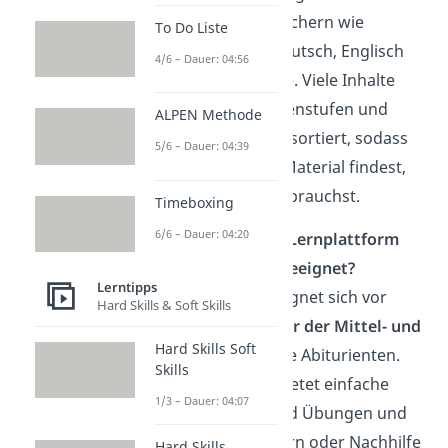
Lernhilfen zu Fächern wie
To Do Liste
Mathematik, Deutsch, Englisch
4/6 – Dauer: 04:56
oder Geschichte. Viele Inhalte
sind nach Klassenstufen und
ALPEN Methode
Bundesländern sortiert, sodass
5/6 – Dauer: 04:39
du schnell das Material findest,
das du wirklich brauchst.
Timeboxing
6/6 – Dauer: 04:20
Für wen ist die Lernplattform
Schulminator geeignet?
Lerntipps
Schulminator eignet sich vor
Hard Skills & Soft Skills
allem für
Schüler
der Mittel- und
Hard Skills Soft
Oberstufe
sowie Abiturienten.
Skills
Die Plattform bietet einfache
1/3 – Dauer: 04:07
Erklärungen und Übungen und
ist auch für Eltern oder Nachhilfe
Hard Skills