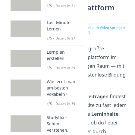
Die Lernplattform
1/5 – Dauer: 04:51
Studyflix
Last Minute
zur Stelle im Video springen
Lernen
(00:13)
2/5 – Dauer: 03:27
Studyflix
ist die größte
Lernplan
kostenlose Lernplattform im
erstellen
deutschsprachigen Raum — mit
3/5 – Dauer: 04:29
dem Motto: „Kostenlose Bildung
Wie lernt man
für alle!“
am besten
Vokabeln?
Mit über
8.000 Beiträgen
findest
4/5 – Dauer: 04:59
du auf der Website zu fast jedem
Thema passende
Lerninhalte
.
Studyflix -
Dabei ist es egal, ob du lieber
Sehen.
Verstehen.
durch Lesen oder durch