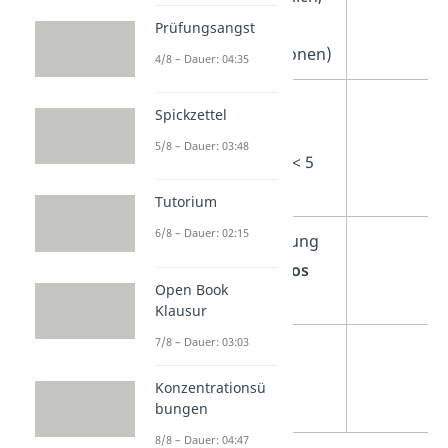
keine
Prüfungsangst
Fehlinformationen)
4/8 – Dauer: 04:35
Kurze, leicht
Spickzettel
verständliche
5/8 – Dauer: 03:48
Erklärvideos
(< 5
Minuten)
Tutorium
6/8 – Dauer: 02:15
Keine Anmeldung
nötig,
kostenlos
Open Book
nutzbar
Klausur
7/8 – Dauer: 03:03
Lernplattform
auch als
App
Konzentrationsü
verfügbar
bungen
8/8 – Dauer: 04:47