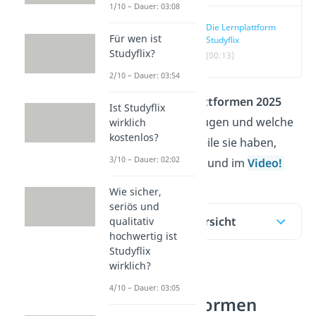
1/10 – Dauer: 03:08
Die Lernplattform
Für wen ist
Studyflix
Studyflix?
(00:13)
2/10 – Dauer: 03:54
Welche
Lernplattformen
2025
Ist Studyflix
wirklich überzeugen und welche
wirklich
kostenlos?
Vor- und Nachteile sie haben,
3/10 – Dauer: 02:02
erfährst du hier und im
Video!
Wie sicher,
seriös und
Inhaltsübersicht
qualitativ
hochwertig ist
Studyflix
wirklich?
Die Top 6
4/10 – Dauer: 03:05
Lernplattformen