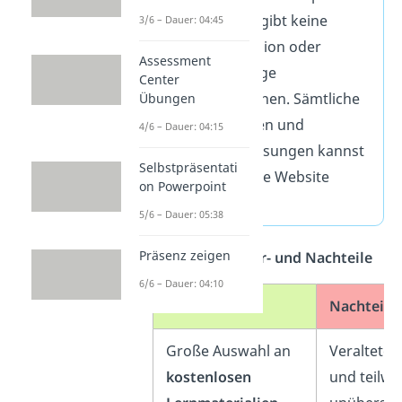
kostenlos
. Es gibt keine
3/6 – Dauer: 04:45
Premium-Version oder
Assessment
kostenpflichtige
Center
Zusatzfunktionen. Sämtliche
Übungen
Lernmaterialien und
4/6 – Dauer: 04:15
Zusammenfassungen kannst
Selbstpräsentati
du frei über die Website
on Powerpoint
aufrufen.
5/6 – Dauer: 05:38
Präsenz zeigen
Übersicht — Vor- und Nachteile
6/6 – Dauer: 04:10
Vorteile
Nachteile
Große Auswahl an
Veraltetes
kostenlosen
und teilwe