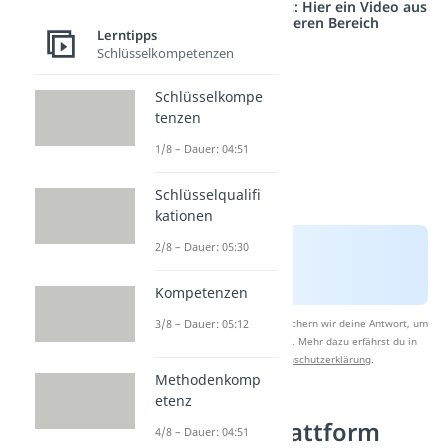
Studyflix vernetzt: Hier ein Video aus
einem anderen Bereich
Lerntipps
Schlüsselkompetenzen
Schlüsselkompe
tenzen
1/8 – Dauer: 04:51
Schlüsselqualifi
kationen
2/8 – Dauer: 05:30
Kompetenzen
3/8 – Dauer: 05:12
Nach Beantwortung speichern wir deine Antwort, um
Studyflix zu verbessern. Mehr dazu erfährst du in
unserer
Datenschutzerklärung
.
Methodenkomp
etenz
Die Lernplattform
4/8 – Dauer: 04:51