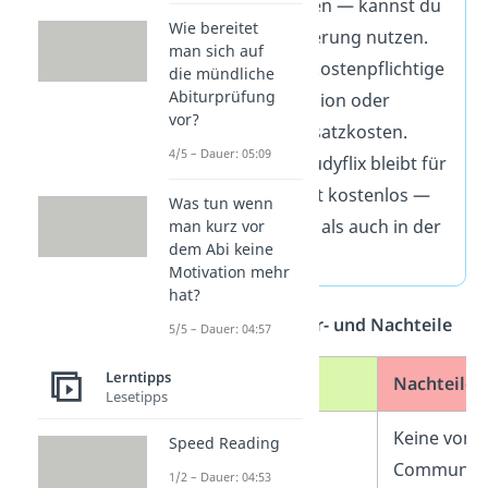
und Quizfragen — kannst du
Wie bereitet
ohne Registrierung nutzen.
man sich auf
Es gibt keine kostenpflichtige
die mündliche
Abiturprüfung
Premium-Version oder
vor?
versteckte Zusatzkosten.
4/5 – Dauer: 05:09
Lernen auf Studyflix bleibt für
dich dauerhaft kostenlos —
Was tun wenn
sowohl online als auch in der
man kurz vor
dem Abi keine
App.
Motivation mehr
hat?
Übersicht — Vor- und Nachteile
5/5 – Dauer: 04:57
Lerntipps
Vorteile
Nachteile
Lesetipps
Über
8.000+
Keine von 
Speed Reading
Beiträge
Communit
1/2 – Dauer: 04:53