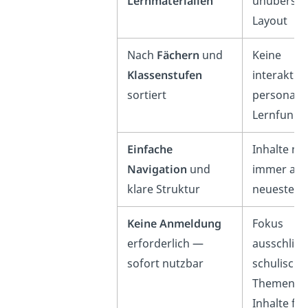
Lernmaterialien
unübersich
Layout
Nach
Fächern
und
Keine
Klassenstufen
interaktiv
sortiert
personalis
Lernfunkt
Einfache
Inhalte nic
Navigation
und
immer au
klare Struktur
neuesten 
Keine Anmeldung
Fokus
erforderlich —
ausschließ
sofort nutzbar
schulische
Themen —
Inhalte für