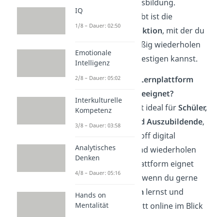
Studium und Ausbildung.
IQ
Besonders beliebt ist die
1/8 – Dauer: 02:50
Karteikartenfunktion
, mit der du
Wissen regelmäßig wiederholen
Emotionale
und langfristig festigen kannst.
Intelligenz
Für wen ist die Lernplattform
2/8 – Dauer: 05:02
StudySmarter geeignet?
Interkulturelle
StudySmarter ist ideal für
Schüler
,
Kompetenz
Studierende und Auszubildende
,
3/8 – Dauer: 03:58
die ihren Lernstoff digital
Analytisches
strukturieren und wiederholen
Denken
möchten. Die Plattform eignet
4/8 – Dauer: 05:16
sich besonders, wenn du gerne
mit
Karteikarten
lernst und
Hands on
deinen Fortschritt online im Blick
Mentalität