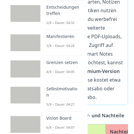
der du Karteikarten, Notizen
Entscheidungen
und Lernstatistiken nutzen
treffen
kannst. Wenn du werbefrei
2/8 – Dauer: 04:32
lernen und erweiterte
Funktionen wie PDF-Uploads,
Manifestieren
unbegrenzten Zugriff auf
3/8 – Dauer: 04:28
Inhalte oder Smart Notes
freischalten möchtest, kannst
Grenzen setzen
du auf die
Premium-Version
4/8 – Dauer: 04:05
upgraden. Diese kostet etwa
9,99 € im Monatsabo oder
Selbstmotivatio
n
79 € im Jahresabo.
5/8 – Dauer: 04:27
Übersicht — Vor- und Nachteile
Vision Board
6/8 – Dauer: 04:07
Vorteile
Nachteile