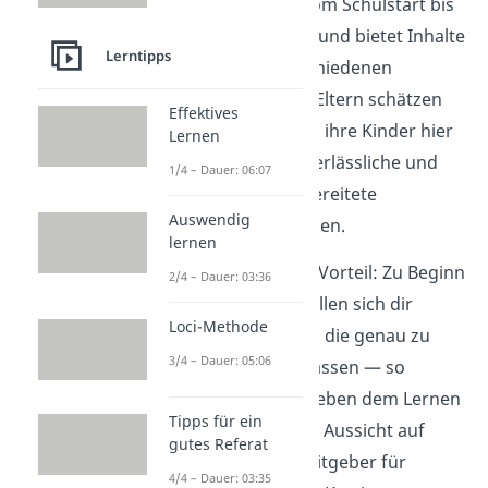
begleitet dich vom Schulstart bis
ins Berufsleben und bietet Inhalte
Lerntipps
aus vielen verschiedenen
Fachbereichen. Eltern schätzen
Effektives
besonders, dass ihre Kinder hier
Lernen
ausschließlich verlässliche und
1/4 – Dauer: 06:07
didaktisch aufbereitete
Auswendig
Lerninhalte nutzen.
lernen
Ein zusätzlicher Vorteil: Zu Beginn
2/4 – Dauer: 03:36
vieler Videos stellen sich dir
Loci-Methode
Arbeitgeber vor, die genau zu
3/4 – Dauer: 05:06
deinem Profil passen — so
bekommst du neben dem Lernen
Tipps für ein
gleich noch eine Aussicht auf
gutes Referat
potentielle Arbeitgeber für
4/4 – Dauer: 03:35