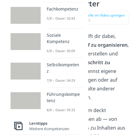
StudySmarter
Fachkompetenz
zur Stelle im Video springen
5/8 – Dauer: 02:43
(01:18)
Soziale
StudySmarter hilft dir dabei,
Kompetenz
deinen
Lernstoff zu organisieren
,
6/8 – Dauer: 05:09
Karteikarten zu erstellen und
deinen
Lernfortschritt zu
Selbstkompeten
verfolgen
. Du kannst eigene
z
Materialien anlegen oder auf
7/8 – Dauer: 04:29
geteilte Lerninhalte anderer
Führungskompe
Nutzer zugreifen.
tenz
Die Lernplattform deckt
8/8 – Dauer: 05:33
zahlreiche Themen ab — von
Lerntipps
Schulfächern bis zu Inhalten aus
Weitere Kompetenzen