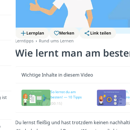
Lernplan
Merken
Link teilen
Lerntipps
Rund ums Lernen
Wie lernt man am beste
Wichtige Inhalte in diesem Video
So lernst du am
1.
 ist
besten! — 10 Tipps
re
(00:15)
(0
Du lernst fleißig und hast trotzdem keinen nachhal
&