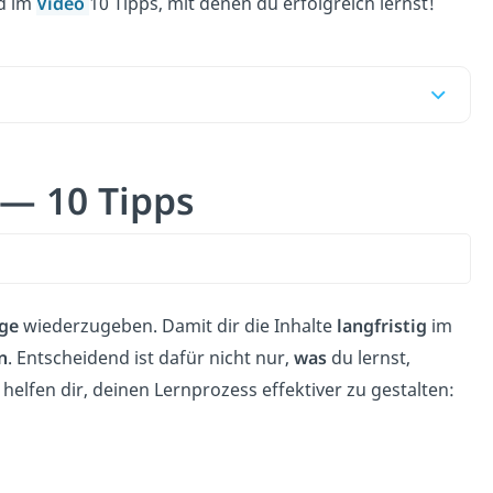
nd im
Video
10 Tipps, mit denen du erfolgreich lernst!
 — 10 Tipps
nge
wiederzugeben. Damit dir die Inhalte
langfristig
im
n
. Entscheidend ist dafür nicht nur,
was
du lernst,
helfen dir, deinen Lernprozess effektiver zu gestalten: