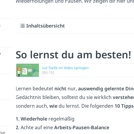
Wiederholungen und Pausen. Wir zeigen dir hier u
n
Inhaltsübersicht
So lernst du am besten!
?
zur Stelle im Video springen
(00:15)
Lernen bedeutet
nicht
nur,
auswendig gelernte Di
Gedächtnis bleiben, solltest du sie wirklich
verstehe
sondern auch,
wie
du lernst. Die folgenden
10 Tipps
1. Wiederhole
regelmäßig
2.
Achte auf eine
Arbeits-Pausen-Balance
tur