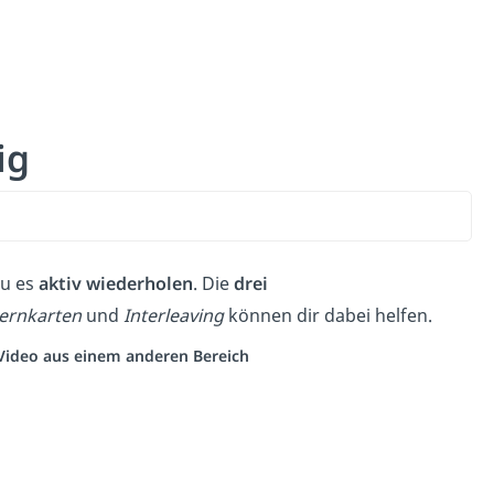
ig
du es
aktiv
wiederholen
. Die
drei
Lernkarten
und
Interleaving
können dir dabei helfen.
n Video aus einem anderen Bereich