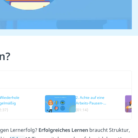
n?
 Wiederhole
2. Achte auf eine
gelmäßig
Arbeits-Pausen-
Balance
2:37)
(01:14)
tigen Lernerfolg?
Erfolgreiches Lernen
braucht Struktur,