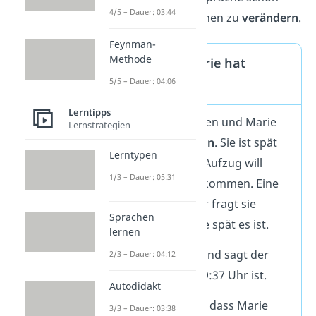
4/5 – Dauer: 03:44
aus, um Emotionen zu
verändern
.
Feynman-
Methode
Beispiel: Marie hat
5/5 – Dauer: 04:06
verschlafen
Lerntipps
Montag Morgen und Marie
Lernstrategien
hat
verschlafen
. Sie ist spät
Lerntypen
dran und der Aufzug will
1/3 – Dauer: 05:31
einfach nicht kommen. Eine
Frau neben ihr fragt sie
Sprachen
freundlich, wie spät es ist.
lernen
Marie seufzt und sagt der
2/3 – Dauer: 04:12
Frau, dass es 9:37 Uhr ist.
Autodidakt
Die Frau sieht, dass Marie
3/3 – Dauer: 03:38