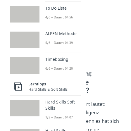
wichtig?
To Do Liste
4/6 – Dauer: 04:56
ALPEN Methode
5/6 – Dauer: 04:39
Timeboxing
6/6 – Dauer: 04:20
Wer braucht
emotionale
Lerntipps
Intelligenz?
Hard Skills & Soft Skills
Hard Skills Soft
Die kurze Antwort lautet:
Skills
Emotionale Intelligenz
1/3 – Dauer: 04:07
braucht
jeder
. Denn es hat sich
gezeigt, dass die reine
Hard Skills