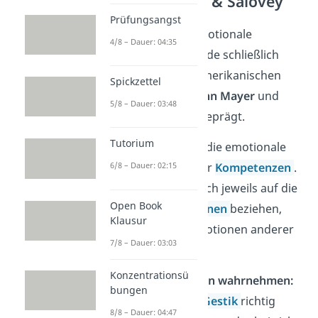
nach Mayer & Salovey
Prüfungsangst
Der Begriff „emotionale
4/8 – Dauer: 04:35
Intelligenz“ wurde schließlich
1990 von den amerikanischen
Spickzettel
Psychologen
John Mayer
und
5/8 – Dauer: 03:48
Peter Salovey
geprägt.
Tutorium
Sie unterteilten die emotionale
Intelligenz in vier
Kompetenzen
.
6/8 – Dauer: 02:15
Diese können sich jeweils auf die
Open Book
eigenen
Emotionen
beziehen,
Klausur
oder auf die Emotionen anderer
7/8 – Dauer: 03:03
Menschen:
Konzentrationsü
👁
Emotionen wahrnehmen:
bungen
Mimik und Gestik
richtig
8/8 – Dauer: 04:47