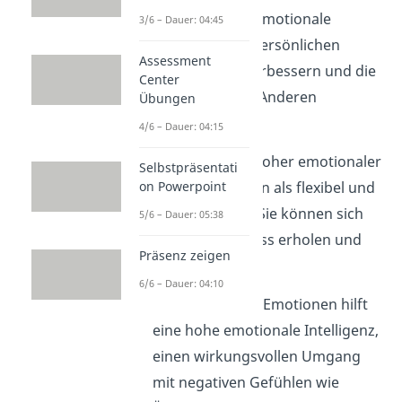
Im Alltag kann emotionale
3/6 – Dauer: 04:45
Intelligenz die persönlichen
Assessment
Beziehungen verbessern und die
Center
Interaktion mit Anderen
Übungen
erleichtern.
4/6 – Dauer: 04:15
Menschen mit hoher emotionaler
Selbstpräsentati
on Powerpoint
Intelligenz gelten als flexibel und
selbstbewusst. Sie können sich
5/6 – Dauer: 05:38
schnell von Stress erholen und
Präsenz zeigen
sind zielstrebig.
6/6 – Dauer: 04:10
Im Umgang mit Emotionen hilft
eine hohe emotionale Intelligenz,
einen wirkungsvollen Umgang
mit negativen Gefühlen wie