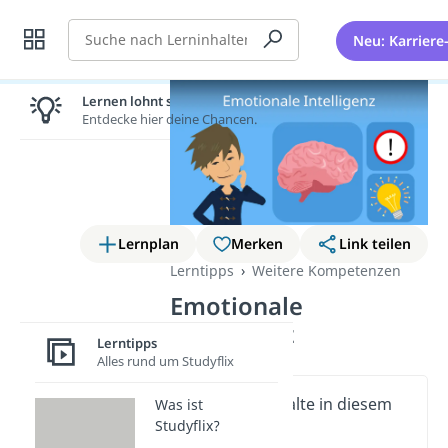
Suche
Neu: Karriere
Lernen lohnt sich!
Entdecke hier deine Chancen.
Lernplan
Merken
Link teilen
Lerntipps
Weitere Kompetenzen
Emotionale
Intelligenz
Lerntipps
Alles rund um Studyflix
Wichtige Inhalte in diesem
Was ist
Studyflix?
Video