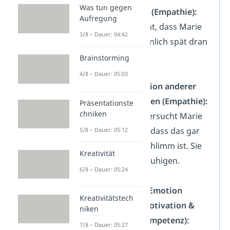
Was tun gegen
verstehen (Empathie):
Aufregung
Sie versteht, dass Marie
3/8 – Dauer: 04:42
wahrscheinlich spät dran
ist.
Brainstorming
4/8 – Dauer: 05:03
👁‍🗨
Emotion anderer
beeinflussen (Empathie):
Präsentationste
chniken
Die Frau versucht Marie
zu zeigen, dass das gar
5/8 – Dauer: 05:12
nicht so schlimm ist. Sie
Kreativität
will sie beruhigen.
6/8 – Dauer: 05:24
💪
Eigene Emotion
Kreativitätstech
nutzen (Motivation &
niken
soziale Kompetenz):
7/8 – Dauer: 05:27