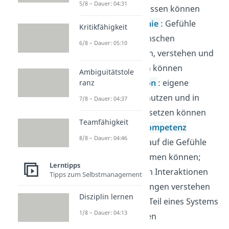
5/8 – Dauer: 04:31
und beeinflussen können
👁‍🗨
Empathie
: Gefühle
Kritikfähigkeit
anderer Menschen
6/8 – Dauer: 05:10
wahrnehmen, verstehen und
beeinflussen können
Ambiguitätstole
💪
Motivation
: eigene
ranz
Emotionen nutzen und in
7/8 – Dauer: 04:37
Handeln umsetzen können
Teamfähigkeit
🧩
Soziale Kompetenz
8/8 – Dauer: 04:46
: Rücksicht auf die Gefühle
anderer nehmen können;
Lerntipps
Emotionen in Interaktionen
Tipps zum Selbstmanagement
und Beziehungen verstehen
Disziplin lernen
und sich als Teil eines Systems
1/8 – Dauer: 04:13
sehen können