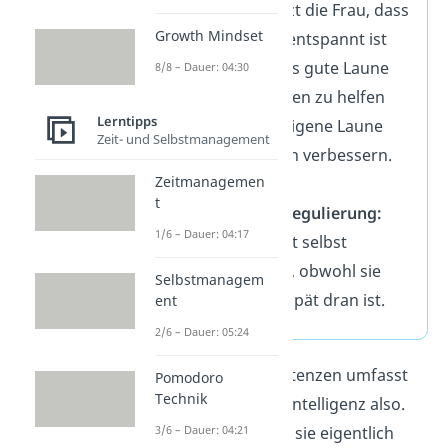
Dabei nutzt die Frau, dass
Growth Mindset
sie selbst entspannt ist
und bereits gute Laune
8/8 – Dauer: 04:30
hat. Anderen zu helfen
Lerntipps
kann die eigene Laune
Zeit- und Selbstmanagement
sogar noch verbessern.
Zeitmanagemen
t
🧘‍♀️
Selbstregulierung:
1/6 – Dauer: 04:17
Die Frau ist selbst
entspannt, obwohl sie
Selbstmanagem
ebenfalls spät dran ist.
ent
2/6 – Dauer: 05:24
All diese Kompetenzen umfasst
Pomodoro
Technik
die emotionale Intelligenz also.
3/6 – Dauer: 04:21
Aber
für wen
ist sie eigentlich