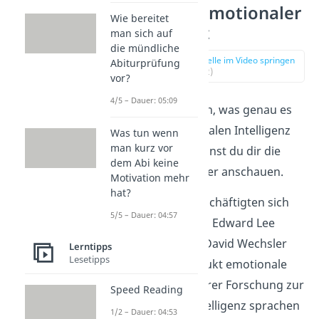
Theorien Emotionaler
Wie bereitet
Intelligenz
man sich auf
die mündliche
zur Stelle im Video springen
Abiturprüfung
(01:12)
vor?
4/5 – Dauer: 05:09
Um zu verstehen, was genau es
mit der emotionalen Intelligenz
Was tun wenn
man kurz vor
auf sich hat, kannst du dir die
dem Abi keine
Theorien dahinter anschauen.
Motivation mehr
hat?
Bereits 1920 beschäftigten sich
5/5 – Dauer: 04:57
die Psychologen Edward Lee
Thorndike und David Wechsler
Lerntipps
Lesetipps
mit dem Konstrukt emotionale
Intelligenz. In ihrer Forschung zur
Speed Reading
allgemeinen Intelligenz sprachen
1/2 – Dauer: 04:53