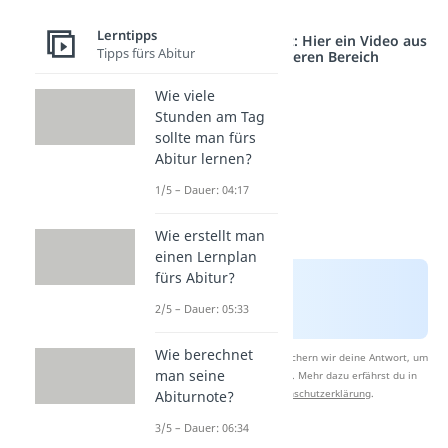
du trainieren.
Lerntipps
Studyflix vernetzt: Hier ein Video aus
Tipps fürs Abitur
einem anderen Bereich
Wie viele
Stunden am Tag
sollte man fürs
Abitur lernen?
1/5 – Dauer: 04:17
Wie erstellt man
einen Lernplan
fürs Abitur?
2/5 – Dauer: 05:33
Wie berechnet
Nach Beantwortung speichern wir deine Antwort, um
man seine
Studyflix zu verbessern. Mehr dazu erfährst du in
unserer
Datenschutzerklärung
.
Abiturnote?
3/5 – Dauer: 06:34