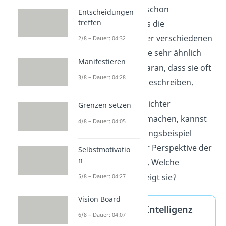
Vielleicht ist dir schon
Entscheidungen
treffen
aufgefallen, dass die
Kompetenzen der verschiedenen
2/8 – Dauer: 04:32
Autoren teilweise sehr ähnlich
Manifestieren
sind. Das liegt daran, dass sie oft
3/8 – Dauer: 04:28
gleiche Inhalte beschreiben.
Um das etwas leichter
Grenzen setzen
verständlich zu machen, kannst
4/8 – Dauer: 04:05
du hier das Anfangsbeispiel
nochmal aus der Perspektive der
Selbstmotivatio
n
Frau betrachten. Welche
Kompetenzen zeigt sie?
5/8 – Dauer: 04:27
Vision Board
Emotionale Intelligenz
6/8 – Dauer: 04:07
Beispiel