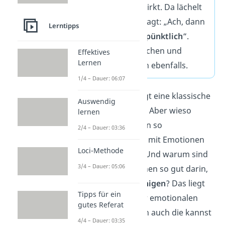
angespannt wirkt. Da lächelt
die Frau und sagt: „Ach, dann
Lerntipps
bin ich ja
fast pünktlich
“.
Marie muss lachen und
Effektives
Lernen
entspannt sich ebenfalls.
1/4 – Dauer: 06:07
Das Beispiel zeigt eine klassische
Auswendig
Stresssituation
. Aber wieso
lernen
gehen Menschen so
2/4 – Dauer: 03:36
unterschiedlich
mit Emotionen
Loci-Methode
wie Stress um? Und warum sind
3/4 – Dauer: 05:06
manche Menschen so gut darin,
andere zu
beruhigen
? Das liegt
Tipps für ein
an Aspekten der emotionalen
gutes Referat
Intelligenz. Doch auch die kannst
4/4 – Dauer: 03:35