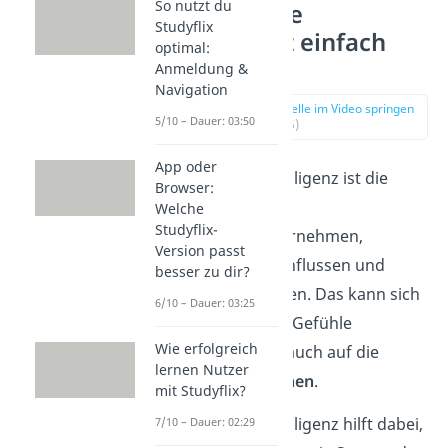
So nutzt du
Emotionale
Studyflix
Intelligenz einfach
optimal:
erklärt
Anmeldung &
Navigation
zur Stelle im Video springen
5/10 – Dauer: 03:50
(00:16)
App oder
Emotionale Intelligenz ist die
Browser:
Fähigkeit,
Welche
Studyflix-
Emotionen wahrnehmen,
Version passt
verstehen, beeinflussen und
besser zu dir?
nutzen zu können. Das kann sich
6/10 – Dauer: 03:25
auf die
eigenen
Gefühle
Wie erfolgreich
beziehen, aber auch auf die
lernen Nutzer
anderer Menschen
.
mit Studyflix?
Emotionale Intelligenz hilft dabei,
7/10 – Dauer: 02:29