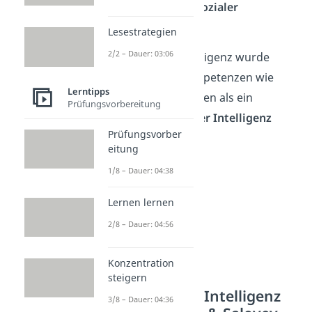
sie dabei von
„sozialer
Intelligenz“
.
Lesestrategien
2/2 – Dauer: 03:06
Die soziale Intelligenz wurde
neben Kernkompetenzen wie
Lerntipps
logischem Denken als ein
Prüfungsvorbereitung
wichtiger
Teil der Intelligenz
Prüfungsvorber
betrachtet.
eitung
1/8 – Dauer: 04:38
Lernen lernen
2/8 – Dauer: 04:56
Konzentration
steigern
Emotionale Intelligenz
3/8 – Dauer: 04:36