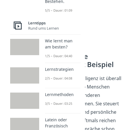
Bestehen.
5/5 – Dauer: 01:09
Lerntipps
Rund ums Lernen
Wie lernt man
am besten?
Emotionale
1/5 – Dauer: 04:40
Intelligenz Beispiel
Lernstrategien
Emotionale Intelligenz ist überall
2/5 – Dauer: 04:08
da praktisch, wo Menschen
Lernmethoden
in Kontakt mit anderen
Menschen kommen. Sie steuert
3/5 – Dauer: 03:25
Interaktionen und persönliche
Latein oder
Beziehungen. Oftmals reichen
Französisch
dabei kurze Gespräche schon