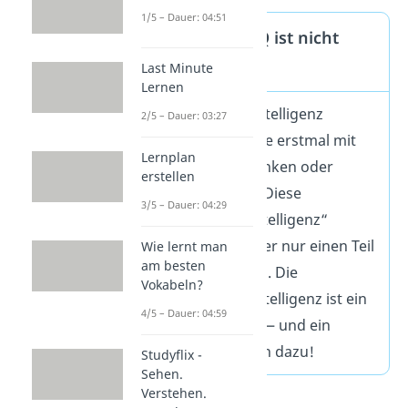
1/5 – Dauer: 04:51
Ein hoher IQ ist nicht
alles
Last Minute
Lernen
Den Begriff Intelligenz
2/5 – Dauer: 03:27
verbinden viele erstmal mit
Lernplan
logischem Denken oder
erstellen
guten Noten. Diese
3/5 – Dauer: 04:29
„klassische Intelligenz“
beschreibt aber nur einen Teil
Wie lernt man
am besten
der Intelligenz. Die
Vokabeln?
emotionale Intelligenz ist ein
4/5 – Dauer: 04:59
weiterer Teil
— und ein
wichtiger noch dazu!
Studyflix -
Sehen.
Verstehen.