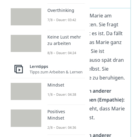
Overthinking
Die Frau sieht Marie am
7/8 – Dauer: 03:42
Fahrstuhl warten. Sie fragt
Marie wie spät es ist. Da fällt
Keine Lust mehr
ihr auf, dass das Marie ganz
zu arbeiten
nervös macht. Sie ist
8/8 – Dauer: 04:24
bestimmt genauso spät dran
Lerntipps
wie die Frau selbst. Sie
Tipps zum Arbeiten & Lernen
versucht Marie zu beruhigen.
Mindset
👁
Emotion anderer
1/8 – Dauer: 04:38
wahrnehmen (Empathie):
Die Frau sieht, dass Marie
Positives
gestresst ist.
Mindset
2/8 – Dauer: 04:36
💡
Emotion anderer