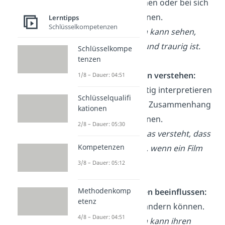
deuten können oder bei sich
selbst erkennen.
Lerntipps
Schlüsselkompetenzen
Beispiel: Lisa kann sehen,
dass ihr Freund traurig ist.
Schlüsselkompe
tenzen
💡
Emotionen verstehen:
1/8 – Dauer: 04:51
Gefühle richtig interpretieren
Schlüsselqualifi
und in einen Zusammenhang
kationen
bringen können.
2/8 – Dauer: 05:30
Beispiel: Lukas versteht, dass
Kompetenzen
er Angst hat, wenn ein Film
gruselig ist.
3/8 – Dauer: 05:12
Methodenkomp
🗣
Emotionen beeinflussen:
etenz
Gefühle verändern können.
4/8 – Dauer: 04:51
Beispiel: Lisa kann ihren