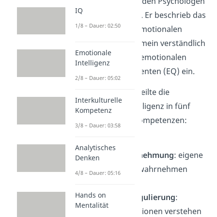
erst 1995 durch den Psychologen
IQ
Daniel Goleman. Er beschrieb das
1/8 – Dauer: 02:50
Konstrukt der emotionalen
Intelligenz allgemein verständlich
Emotionale
und führte den emotionalen
Intelligenz
Intelligenzquotienten (EQ) ein.
2/8 – Dauer: 05:02
Goleman unterteilte die
Interkulturelle
emotionale Intelligenz in fünf
Kompetenz
verschiedene Kompetenzen:
3/8 – Dauer: 03:58
👁
Analytisches
Selbstwahrnehmung
: eigene
Denken
Emotionen wahrnehmen
4/8 – Dauer: 05:16
können
Hands on
🧘‍♀️
Selbstregulierung
:
Mentalität
eigene Emotionen verstehen