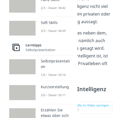
analytische Intelligenz nicht viel
2/3 – Dauer: 04:42
über den Erfolg im privaten oder
beruflichen Alltag aussagt.
Soft Skills
3/3 – Dauer: 04:39
Oftmals kommt es neben dem,
was gesagt wird nämlich auch
Lerntipps
darauf an, wie es gesagt wird.
Selbstpräsentation
Wer emotional intelligent ist, ist
Selbstpräsentati
im Beruf und im Privatleben oft
on
erfolgreicher.
1/6 – Dauer: 03:14
Kurzvorstellung
Emotionale Intelligenz
im Alltag
2/6 – Dauer: 05:11
zur Stelle im Video springen
(02:02)
Erzählen Sie
etwas über sich