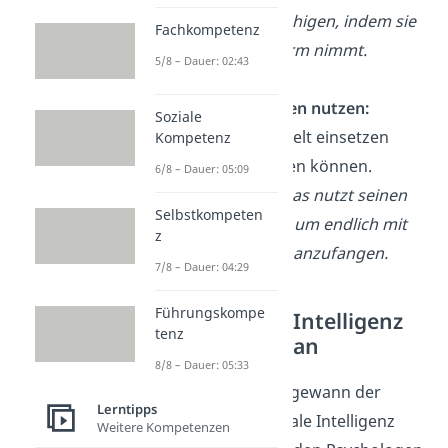
Freund beruhigen, indem sie
Fachkompetenz
ihn in den Arm nimmt.
5/8 – Dauer: 02:43
💪
Emotionen nutzen:
Soziale
Gefühle gezielt einsetzen
Kompetenz
oder auslösen können.
6/8 – Dauer: 05:09
Beispiel: Lukas nutzt seinen
Selbstkompeten
Tatendrang, um endlich mit
z
dem Lernen anzufangen.
7/8 – Dauer: 04:29
Führungskompe
Emotionale Intelligenz
tenz
nach Goleman
8/8 – Dauer: 05:33
An Bekanntheit gewann der
Lerntipps
Begriff emotionale Intelligenz
Weitere Kompetenzen