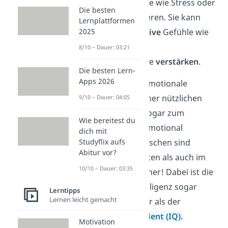
negative
Gefühle wie Stress oder
Die besten
Ärger zu reduzieren. Sie kann
Lernplattformen
2025
außerdem
positive
Gefühle wie
Stolz und
8/10 – Dauer: 03:21
Erfolgserlebnisse
verstärken
.
Die besten Lern-
Apps 2026
Das macht die emotionale
Intelligenz zu einer nützlichen
9/10 – Dauer: 04:05
Fähigkeit
und sogar zum
Wie bereitest du
Erfolgsfaktor
: Emotional
dich mit
Studyflix aufs
intelligente Menschen sind
Abitur vor?
sowohl im Privaten als auch im
10/10 – Dauer: 03:35
Beruf erfolgreicher! Dabei ist die
emotionale Intelligenz sogar
Lerntipps
Lernen leicht gemacht
aussagekräftiger als der
Intelligenzquotient
(IQ).
Motivation