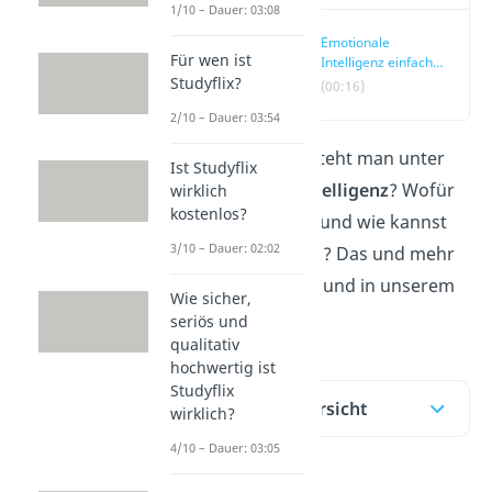
1/10 – Dauer: 03:08
Emotionale
Für wen ist
Intelligenz einfach
Studyflix?
erklärt
(00:16)
2/10 – Dauer: 03:54
Was genau versteht man unter
Ist Studyflix
emotionaler Intelligenz
? Wofür
wirklich
kostenlos?
brauchst du sie und wie kannst
3/10 – Dauer: 02:02
du sie trainieren? Das und mehr
erfährst du hier und in unserem
Wie sicher,
Video
!
seriös und
qualitativ
hochwertig ist
Studyflix
Inhaltsübersicht
wirklich?
4/10 – Dauer: 03:05