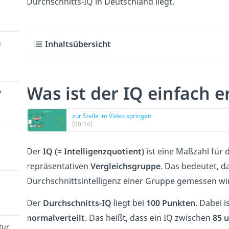
Durchschnitts-IQ in Deutschland liegt.
n
Inhaltsübersicht
Was ist der IQ einfach 
?
zur Stelle im Video springen
(00:14)
Der
IQ
(= Intelligenzquotient)
ist eine Maßzahl für 
repräsentativen
Vergleichsgruppe
. Das bedeutet, d
Durchschnittsintelligenz einer Gruppe gemessen wi
Der
Durchschnitts-IQ
liegt bei
100 Punkten
. Dabei 
normalverteilt
. Das heißt, dass ein IQ zwischen
85 
tur