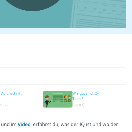
 Durchschnitt
Wie gut sind IQ-
Tests?
0:52)
(02:03)
r und im
Video
erfährst du, was der IQ ist und wo der