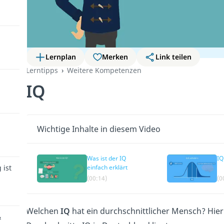
Lernplan
Merken
Link teilen
Lerntipps
Weitere Kompetenzen
IQ
Wichtige Inhalte in diesem Video
Was ist der IQ
IQ
 ist
einfach erklärt
(00:14)
(0
Welchen
IQ
hat ein durchschnittlicher Mensch? Hie
&