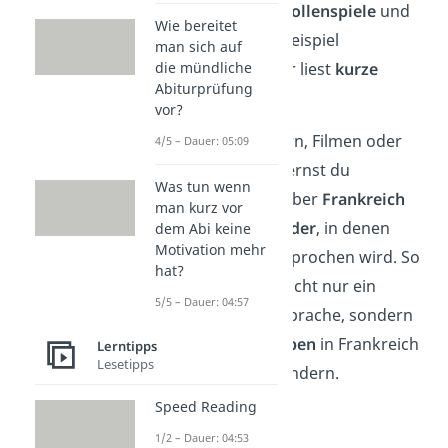
machst
kleine Rollenspiele
und
Wie bereitet
schreibst zum Beispiel
man sich auf
Postkarten
oder liest
kurze
die mündliche
Abiturprüfung
Geschichten
.
vor?
In Texten, Liedern, Filmen oder
4/5 – Dauer: 05:09
kurzen Videos lernst du
Was tun wenn
außerdem viel über
Frankreich
man kurz vor
und
andere Länder
, in denen
dem Abi keine
Motivation mehr
Französisch gesprochen wird. So
hat?
bekommst du nicht nur ein
5/5 – Dauer: 04:57
Gefühl für die Sprache, sondern
auch für das
Leben
in Frankreich
Lerntipps
Lesetipps
und anderen Ländern.
Speed Reading
1/2 – Dauer: 04:53