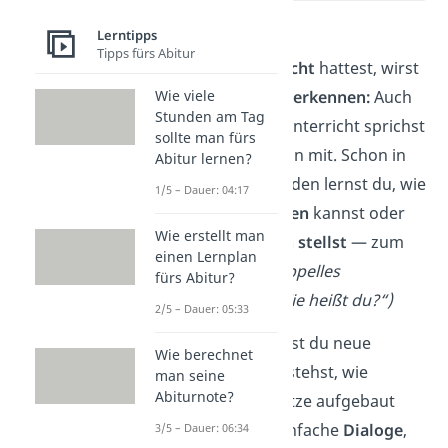
Lerntipps
Wenn du schon
Tipps fürs Abitur
Englischunterricht
hattest, wirst
du vieles
wiedererkennen:
Auch
Wie viele
Stunden am Tag
im Französischunterricht sprichst
sollte man fürs
du von Anfang an mit. Schon in
Abitur lernen?
den ersten Stunden lernst du, wie
1/5 – Dauer: 04:17
du dich
vorstellen
kannst oder
Wie erstellt man
einfache Fragen
stellst
—
zum
einen Lernplan
Beispiel:
„Tu t’appelles
fürs Abitur?
comment?“
(„Wie heißt du?“)
2/5 – Dauer: 05:33
Mit der Zeit lernst du neue
Wie berechnet
Wörter
und verstehst, wie
man seine
Abiturnote?
französische Sätze aufgebaut
sind. Du übst einfache
Dialoge
,
3/5 – Dauer: 06:34