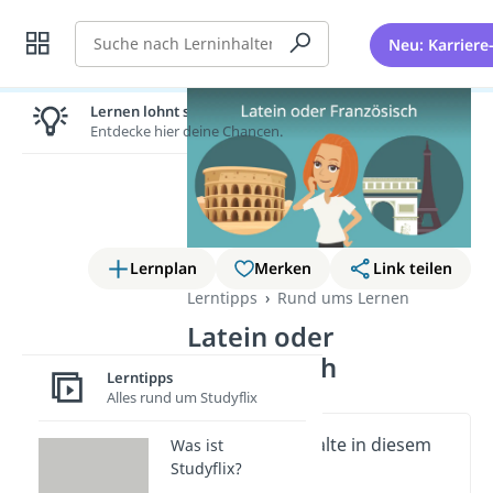
Suche
Neu: Karriere
Lernen lohnt sich!
Entdecke hier deine Chancen.
Lernplan
Merken
Link teilen
Lerntipps
Rund ums Lernen
Latein oder
Französisch
Lerntipps
Alles rund um Studyflix
Wichtige Inhalte in diesem
Was ist
Studyflix?
Video