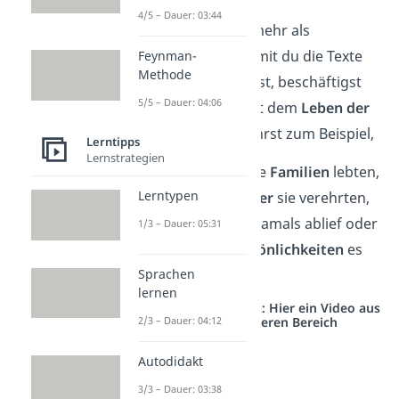
4/5 – Dauer: 03:44
Aber Latein ist mehr als
Grammatik
. Damit du die Texte
Feynman-
Methode
wirklich verstehst, beschäftigst
5/5 – Dauer: 04:06
du dich auch mit dem
Leben der
Römer
. Du erfährst zum Beispiel,
Lerntipps
Lernstrategien
wie römische
Familien
lebten,
Lerntypen
welche
Götter
sie verehrten,
wie
Politik
damals ablief
oder
1/3 – Dauer: 05:31
welche
Persönlichkeiten
es
Sprachen
damals gab.
lernen
Studyflix vernetzt: Hier ein Video aus
2/3 – Dauer: 04:12
einem anderen Bereich
Autodidakt
3/3 – Dauer: 03:38