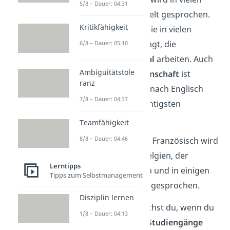
5/8 – Dauer: 04:31
Teilen der Welt gesprochen.
Kritikfähigkeit
Deshalb ist sie in vielen
Firmen gefragt, die
6/8 – Dauer: 05:10
international
arbeiten. Auch
Ambiguitätstole
in der
Wissenschaft
ist
ranz
Französisch nach Englisch
7/8 – Dauer: 04:37
eine der wichtigsten
Sprachen.
Teamfähigkeit
8/8 – Dauer: 04:46
Schon gewusst?
Französisch wird
in Frankreich, Belgien, der
Lerntipps
Schweiz, Kanada und in einigen
Tipps zum Selbstmanagement
Ländern Afrikas gesprochen.
Disziplin lernen
Latein
brauchst du, wenn du
1/8 – Dauer: 04:13
bestimmte Studiengänge