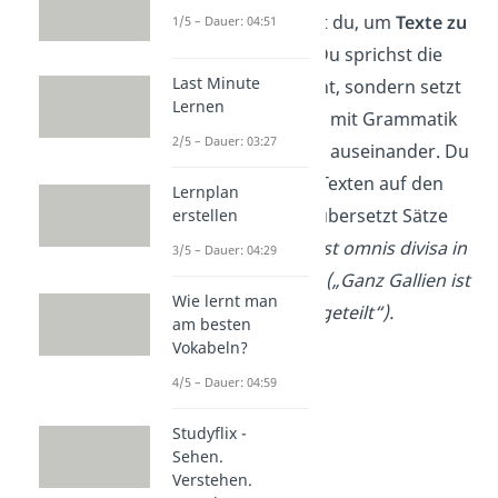
Latein
lernst du, um
Texte zu
1/5 – Dauer: 04:51
verstehen
. Du sprichst die
Last Minute
Sprache nicht, sondern setzt
Lernen
dich intensiv mit Grammatik
2/5 – Dauer: 03:27
und Satzbau auseinander. Du
gehst alten Texten auf den
Lernplan
Grund und übersetzt Sätze
erstellen
wie
„
Gallia est omnis divisa in
3/5 – Dauer: 04:29
partes tres
“
(„Ganz Gallien ist
Wie lernt man
in drei Teile geteilt“).
am besten
Vokabeln?
4/5 – Dauer: 04:59
Studyflix -
Sehen.
Verstehen.