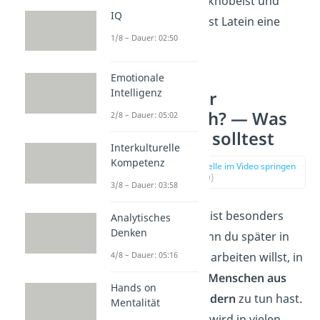
Wenn du gerne knobelst und
IQ
logisch denkst, ist Latein eine
1/8 – Dauer: 02:50
gute Wahl.
Emotionale
Intelligenz
Latein oder
Französisch? — Was
2/8 – Dauer: 05:02
du wählen solltest
Interkulturelle
Kompetenz
zur Stelle im Video springen
(02:40)
3/8 – Dauer: 03:58
Französisch
ist besonders
Analytisches
Denken
hilfreich, wenn du später in
einem Beruf arbeiten willst, in
4/8 – Dauer: 05:16
dem du
mit Menschen aus
Hands on
anderen Ländern
zu tun hast.
Mentalität
Die Sprache wird in vielen