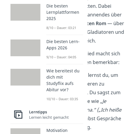
oder in alten Texten. Dabei
Die besten
Lernplattformen
entdeckst du Spannendes über
2025
das
Leben im alten Rom
— über
8/10 – Dauer: 03:21
Götter, Tempel, Gladiatoren und
das römische Reich.
Die besten Lern-
Apps 2026
Dieser Unterschied macht sich
9/10 – Dauer: 04:05
auch beim Lernen bemerkbar:
Wie bereitest du
Französisch
lernst du, um
dich mit
Studyflix aufs
dich mit anderen zu
Abitur vor?
unterhalten
.
Du sagst zum
10/10 – Dauer: 03:35
Beispiel Sätze wie
„
Je
m’appelle Lina.
“
(„Ich heiße
Lerntipps
Lernen leicht gemacht
Lina.“)
und übst Gespräche
für den Alltag.
Motivation