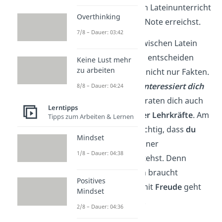
mehreren Jahren Lateinunterricht
Overthinking
eine bestimmte Note erreichst.
7/8 – Dauer: 03:42
Wenn du dich zwischen Latein
und Französisch entscheiden
Keine Lust mehr
zu arbeiten
willst, helfen dir nicht nur Fakten.
Frag dich:
Was interessiert dich
8/8 – Dauer: 04:24
mehr?
Sicher beraten dich auch
Lerntipps
deine
Eltern oder Lehrkräfte
. Am
Tipps zum Arbeiten & Lernen
Ende ist aber wichtig, dass
du
Mindset
selbst
hinter deiner
1/8 – Dauer: 04:38
Entscheidung
stehst. Denn
Sprachen lernen braucht
Positives
Geduld
— und mit
Freude
geht
Mindset
das viel
leichter
.
2/8 – Dauer: 04:36