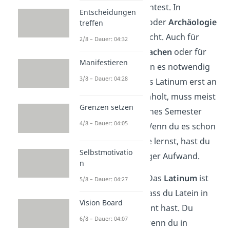
wählen möchtest. In
Entscheidungen
Geschichte
oder
Archäologie
treffen
ist es oft Pflicht. Auch für
2/8 – Dauer: 04:32
manche Sprachen
oder für
Manifestieren
Medizin
kann es notwendig
3/8 – Dauer: 04:28
sein. Wer das Latinum erst an
der Uni nachholt, muss meist
Grenzen setzen
ein zusätzliches Semester
4/8 – Dauer: 04:05
einplanen. Wenn du es schon
in der Schule lernst, hast du
Selbstmotivatio
später weniger Aufwand.
n
Gut zu wissen:
Das
Latinum
ist
5/8 – Dauer: 04:27
ein Nachweis, dass du Latein in
Vision Board
der Schule gelernt hast. Du
6/8 – Dauer: 04:07
bekommst es, wenn du in