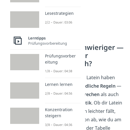
Lesestrategien
2/2 – Dauer: 03:06
Lerntipps
Prüfungsvorbereitung
Was ist schwieriger —
Latein oder
Prüfungsvorber
Französisch?
eitung
1/8 – Dauer: 04:38
Französisch und Latein haben
Lernen lernen
ganz
unterschiedliche
Regeln
—
2/8 – Dauer: 04:56
sowohl beim
Sprechen
als auch
bei der
Grammatik
. Ob dir Latein
Konzentration
oder Französisch leichter fällt,
steigern
hängt stark davon ab, wie du am
3/8 – Dauer: 04:36
besten lernst. In der Tabelle