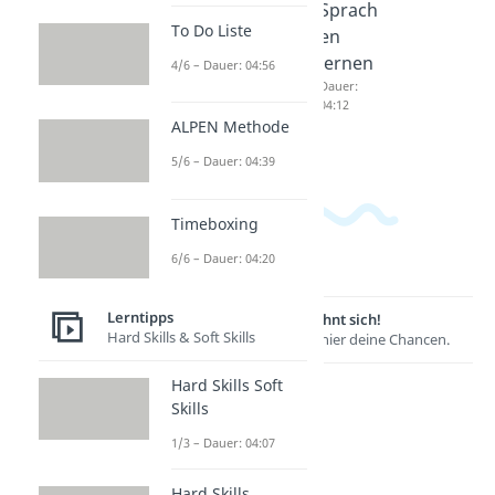
Feynma
Lerntyp
Sprach
To Do Liste
n-
en
en
Metho
Dauer:
lernen
4/6 – Dauer: 04:56
05:31
de
Dauer:
04:12
Dauer:
ALPEN Methode
04:06
5/6 – Dauer: 04:39
Timeboxing
6/6 – Dauer: 04:20
Lerntipps
Lernen lohnt sich!
Hard Skills & Soft Skills
Entdecke hier deine Chancen.
Hard Skills Soft
Skills
1/3 – Dauer: 04:07
Hard Skills