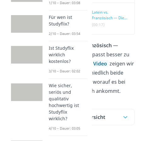
1/10 – Dauer: 03:08
Latein vs.
Für wen ist
Französisch — Die
Studyflix?
wichtigsten
(00:17)
Unterschiede
2/10 – Dauer: 03:54
Latein oder Französisch
—
Ist Studyflix
welche Sprache passt besser zu
wirklich
kostenlos?
dir? Hier und im
Video
zeigen wir
3/10 – Dauer: 02:02
dir, wie unterschiedlich beide
Fächer sind und worauf es bei
Wie sicher,
der Wahl wirklich ankommt.
seriös und
qualitativ
hochwertig ist
Studyflix
Inhaltsübersicht
wirklich?
4/10 – Dauer: 03:05