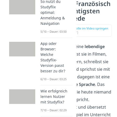
So nutzt du
Latein vs. Französisch
Studyflix
— Die wichtigsten
optimal:
Unterschiede
Anmeldung &
Navigation
zur Stelle im Video springen
5/10 – Dauer: 03:50
(00:17)
App oder
Französisch
ist eine
lebendige
Browser:
Sprache
. Du hörst sie in Filmen,
Welche
Studyflix-
liest sie in Büchern, schreibst sie
Version passt
in der Schule und sprichst sie mit
besser zu dir?
anderen.
Latein
dagegen ist eine
6/10 – Dauer: 03:25
sogenannte
tote Sprache
. Das
Wie erfolgreich
bedeutet, dass sie heute niemand
lernen Nutzer
mehr im Alltag spricht.
mit Studyflix?
Stattdessen liest und übersetzt
7/10 – Dauer: 02:29
du sie, zum Beispiel im Unterricht