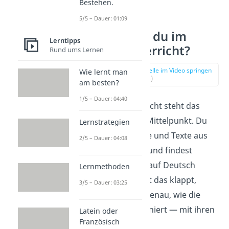
Bestehen.
5/5 – Dauer: 01:09
Was lernst du im
Lerntipps
Lateinunterricht?
Rund ums Lernen
zur Stelle im Video springen
Wie lernt man
(00:55)
am besten?
1/5 – Dauer: 04:40
Im Lateinunterricht steht das
Übersetzen
im Mittelpunkt. Du
Lernstrategien
bekommst Sätze und Texte aus
2/5 – Dauer: 04:08
dem alten Rom und findest
heraus, was sie auf Deutsch
Lernmethoden
bedeuten. Damit das klappt,
3/5 – Dauer: 03:25
lernst du ganz genau, wie die
Sprache funktioniert — mit ihren
Latein oder
Französisch
ganzen
Regeln
.