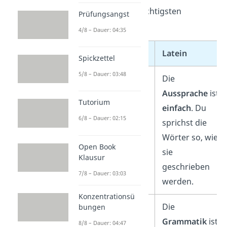
siehst du die wichtigsten
Prüfungsangst
Unterschiede:
4/8 – Dauer: 04:35
Französisch
Latein
Spickzettel
5/8 – Dauer: 03:48
Die
Die
Aussprache
Aussprache
ist
Tutorium
ist
schwierig
.
einfach
. Du
6/8 – Dauer: 02:15
Wörter sehen
sprichst die
oft anders
Wörter so, wie
Open Book
aus, als sie
sie
Klausur
klingen.
geschrieben
7/8 – Dauer: 03:03
werden.
Konzentrationsü
Die
Die
bungen
Grammatik
Grammatik
ist
8/8 – Dauer: 04:47