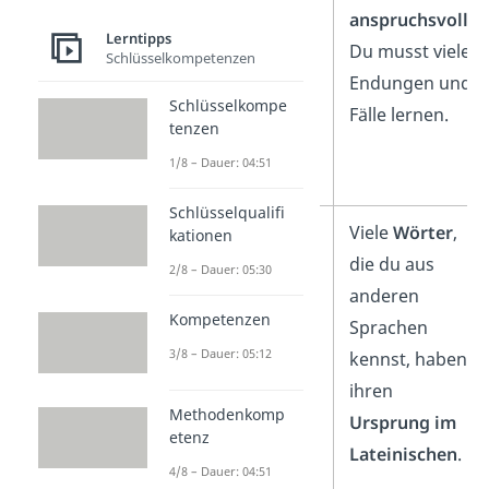
ist
anspruchsvoll
.
Lerntipps
übersichtlich
.
Du musst viele
Schlüsselkompetenzen
Es gibt klare
Endungen und
Schlüsselkompe
Regeln und
Fälle lernen.
tenzen
weniger
1/8 – Dauer: 04:51
Formen.
Schlüsselqualifi
Durch
Viele
Wörter
,
kationen
Französisch
die du aus
2/8 – Dauer: 05:30
lernst
du
anderen
Kompetenzen
später auch
Sprachen
3/8 – Dauer: 05:12
Sprachen
wie
kennst, haben
Spanisch,
ihren
Methodenkomp
Portugiesisch
Ursprung im
etenz
oder
Lateinischen
.
4/8 – Dauer: 04:51
Italienisch