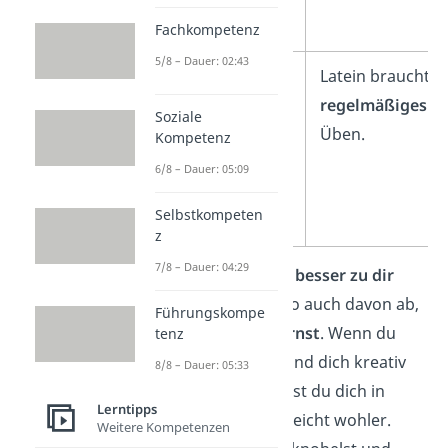
leichter
.
Fachkompetenz
5/8 – Dauer: 02:43
Du kannst
Latein braucht
das Lernen
regelmäßiges
Soziale
auch mit
Üben.
Kompetenz
einer
6/8 – Dauer: 05:09
Sprachreise
Selbstkompeten
verbinden.
z
7/8 – Dauer: 04:29
Welche Sprache
besser zu dir
passt
, hängt also auch davon ab,
Führungskompe
wie du gerne lernst
. Wenn du
tenz
gerne sprichst und dich kreativ
8/8 – Dauer: 05:33
ausdrückst, fühlst du dich in
Lerntipps
Französisch vielleicht wohler.
Weitere Kompetenzen