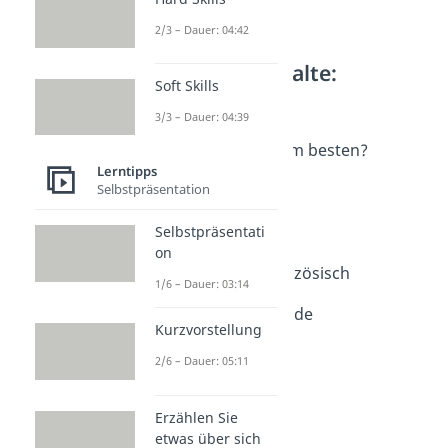
2/3 – Dauer: 04:42
Weitere Inhalte:
Soft Skills
Lerntipps
3/3 – Dauer: 04:39
Rund ums Lernen
Wie lernt man am besten?
Lerntipps
Dauer: 04:40
Selbstpräsentation
Lernstrategien
Dauer: 04:08
Lernmethoden
Selbstpräsentati
on
Dauer: 03:25
Latein oder Französisch
1/6 – Dauer: 03:14
Dauer: 03:44
Feynman-Methode
Kurzvorstellung
Dauer: 04:06
2/6 – Dauer: 05:11
Erzählen Sie
etwas über sich