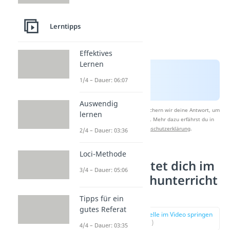
Lerntipps
Effektives
Lernen
1/4 – Dauer: 06:07
Auswendig
Nach Beantwortung speichern wir deine Antwort, um
lernen
Studyflix zu verbessern. Mehr dazu erfährst du in
unserer
Datenschutzerklärung
.
2/4 – Dauer: 03:36
Loci-Methode
Was erwartet dich im
3/4 – Dauer: 05:06
Französischunterricht
?
Tipps für ein
gutes Referat
zur Stelle im Video springen
(00:41)
4/4 – Dauer: 03:35