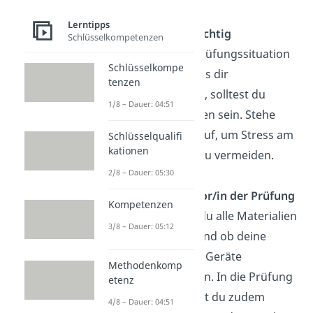
folgende Tipps:
Lerntipps
Schlaf ist wichtig
Schlüsselkompetenzen
Um in der Prüfungssituation
Schlüsselkompe
das Beste aus dir
tenzen
rauszuholen, solltest du
1/8 – Dauer: 04:51
ausgeschlafen sein. Stehe
rechtzeitig auf, um Stress am
Schlüsselqualifi
kationen
Klausurtag zu vermeiden.
2/8 – Dauer: 05:30
Verhalten vor/in der Prüfung
Kompetenzen
Checke, ob du alle Materialien
3/8 – Dauer: 05:12
dabei hast und ob deine
technischen Geräte
Methodenkomp
funktionieren. In die Prüfung
etenz
selbst kannst du zudem
4/8 – Dauer: 04:51