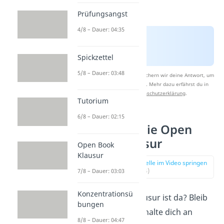
Prüfungsangst
4/8 – Dauer: 04:35
Spickzettel
5/8 – Dauer: 03:48
Nach Beantwortung speichern wir deine Antwort, um
Studyflix zu verbessern. Mehr dazu erfährst du in
unserer
Datenschutzerklärung
.
Tutorium
6/8 – Dauer: 02:15
Tipps für die Open
Book Klausur
Open Book
Klausur
zur Stelle im Video springen
(02:14)
7/8 – Dauer: 03:03
Konzentrationsü
Der Tag der Klausur ist da? Bleib
bungen
entspannt
und halte dich an
8/8 – Dauer: 04:47