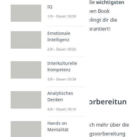
Jetzt kennst du die
wichtigsten
IQ
Tipps
für das Open Book
1/8 – Dauer: 02:50
Verfahren. So gelingt dir die
Kofferklausur garantiert!
Emotionale
Intelligenz
2/8 – Dauer: 05:02
Interkulturelle
Kompetenz
3/8 – Dauer: 03:58
Analytisches
Prüfungsvorbereitun
Denken
g
4/8 – Dauer: 05:16
Hands on
Du möchtest noch mehr über die
Mentalität
perfekte Prüfungsvorbereitung