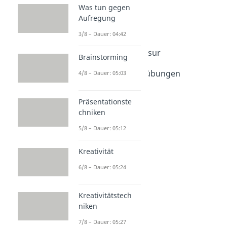
Dauer: 04:35
Was tun gegen
Spickzettel
Aufregung
Dauer: 03:48
Tutorium
3/8 – Dauer: 04:42
Dauer: 02:15
Open Book Klausur
Brainstorming
Dauer: 03:03
Konzentrationsübungen
4/8 – Dauer: 05:03
Dauer: 04:47
Präsentationste
chniken
5/8 – Dauer: 05:12
Kreativität
6/8 – Dauer: 05:24
Kreativitätstech
niken
7/8 – Dauer: 05:27