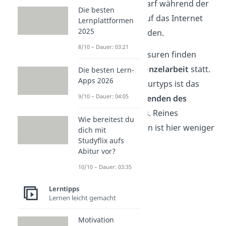
online Format darf während der
Die besten
Klausur sogar auf das Internet
Lernplattformen
2025
zugegriffen werden.
8/10 – Dauer: 03:21
Open Book Klausuren finden
aber immer in
Einzelarbeit
statt.
Die besten Lern-
Apps 2026
Ziel dieses Klausurtyps ist das
9/10 – Dauer: 04:05
geschickte Anwenden des
Prüfungsstoffes
. Reines
Wie bereitest du
Auswendiglernen ist hier weniger
dich mit
Studyflix aufs
von Bedeutung.
Abitur vor?
10/10 – Dauer: 03:35
Lerntipps
Lernen leicht gemacht
Motivation