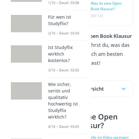
1/10 – Dauer: 03:08
Was ist eine Open
Book Klausur?
(00:14)
Für wen ist
Studyflix?
2/10 – Dauer: 03:54
Dir steht eine
Open Book Klausur
bevor?
Hier
erfährst du, was das
Ist Studyflix
ist und wie du dich am besten
wirklich
kostenlos?
darauf vorbereitest!
3/10 – Dauer: 02:02
Wie sicher,
Inhaltsübersicht
seriös und
qualitativ
hochwertig ist
Studyflix
Was ist eine Open
wirklich?
Book Klausur?
4/10 – Dauer: 03:05
zur Stelle im Video springen