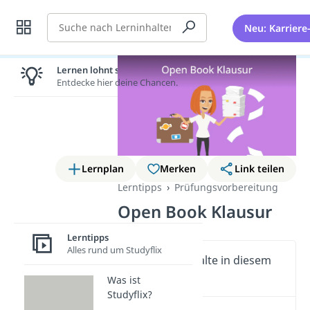
Suche
Neu: Karriere
Lernen lohnt sich!
Entdecke hier deine Chancen.
Lernplan
Merken
Link teilen
Lerntipps
Prüfungsvorbereitung
Open Book Klausur
Lerntipps
Alles rund um Studyflix
Wichtige Inhalte in diesem
Video
Was ist
Studyflix?