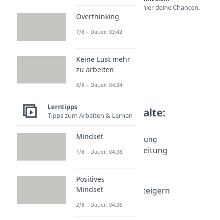
Entdecke hier deine Chancen.
Overthinking
7/8 – Dauer: 03:42
Keine Lust mehr
zu arbeiten
8/8 – Dauer: 04:24
Lerntipps
Weitere Inhalte:
Tipps zum Arbeiten & Lernen
Lerntipps
Mindset
Prüfungsvorbereitung
Prüfungsvorbereitung
1/8 – Dauer: 04:38
Dauer: 04:38
Lernen lernen
Positives
Dauer: 04:56
Mindset
Konzentration steigern
Dauer: 04:36
2/8 – Dauer: 04:36
Prüfungsangst