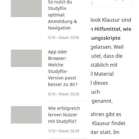
So nutzt du
(00:14)
Studyflix
optimal:
Bei einer Open Book Klausur sind
Anmeldung &
Navigation
alle schriftlichen Hilfsmittel, wie
beliebige Vorlesungsskripte
5/10 – Dauer: 03:50
oder
Bücher
, zugelassen. Weil
App oder
der Begriff andeutet, dass die
Browser:
Studenten buchstäblich mit
Welche
Studyflix-
einem Koffer voll Material
Version passt
erscheinen, wird dieses
besser zu dir?
Klausurformat auch
6/10 – Dauer: 03:25
„Kofferklausur“
genannt.
Wie erfolgreich
Open Book Verfahren gibt es
lernen Nutzer
mit Studyflix?
auch online
. Die Klausur findet
7/10 – Dauer: 02:29
dann am Computer statt. Im