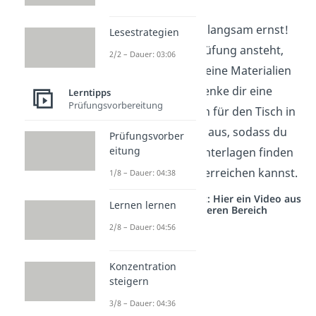
sortieren
Jetzt wird es langsam ernst!
Lesestrategien
Bevor die Prüfung ansteht,
2/2 – Dauer: 03:06
solltest du deine Materialien
sortieren. Denke dir eine
Lerntipps
Prüfungsvorbereitung
Organisation für den Tisch in
der Prüfung aus, sodass du
Prüfungsvorber
eitung
direkt alle Unterlagen finden
und schnell erreichen kannst.
1/8 – Dauer: 04:38
Studyflix vernetzt: Hier ein Video aus
Lernen lernen
einem anderen Bereich
2/8 – Dauer: 04:56
Konzentration
steigern
3/8 – Dauer: 04:36