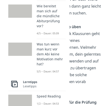
Dokumenten dann ganz leicht
Wie bereitet
man sich auf
nach Wörtern suchen.
die mündliche
Abiturprüfung
vor?
Aufgabentyp üben
In Open Book Klausuren geht
4/5 – Dauer: 05:09
es nicht um reines
Was tun wenn
Auswendiglernen. Vielmehr
man kurz vor
geht es darum, dein gelerntes
dem Abi keine
Motivation mehr
Wissen anzuwenden und auf
hat?
neue Inhalte zu übertragen
5/5 – Dauer: 04:57
(Transfer). Übe solche
Aufgabentypen vorab
Lerntipps
Lesetipps
schonmal!
Speed Reading
Unterlagen für die Prüfung
1/2 – Dauer: 04:53