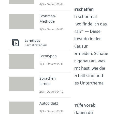
4/5 – Dauer: 03:44
Überblick verschaffen
Feynman-
„Das habe ich schonmal
Methode
gehört, aber wo finde ich das
5/5 – Dauer: 04:06
gleich nochmal?“ — Diese
Situation solltest du in der
Lerntipps
Lernstrategien
Open Book Klausur
unbedingt vermeiden. Schaue
Lerntypen
dir deswegen genau an, was
1/3 – Dauer: 05:31
du alles gelernt hast, wie die
Themen unterteilt sind und
Sprachen
wohin welches Unterthema
lernen
gehört.
2/3 – Dauer: 04:12
Autodidakt
Extra-Tipp:
Prüfe vorab,
3/3 – Dauer: 03:38
welche Unterlagen du