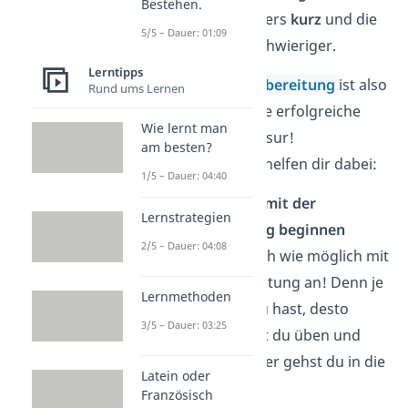
Bestehen.
nämlich besonders
kurz
und die
5/5 – Dauer: 01:09
Fragen etwas schwieriger.
Lerntipps
Die
richtige
Vorbereitung
ist also
Rund ums Lernen
das A&O für eine erfolgreiche
Wie lernt man
Open Book Klausur!
am besten?
Folgende
Tipps
helfen dir dabei:
1/5 – Dauer: 04:40
Rechtzeitig mit der
Lernstrategien
Vorbereitung beginnen
2/5 – Dauer: 04:08
Fange so früh wie möglich mit
der Vorbereitung an! Denn je
Lernmethoden
mehr Zeit du hast, desto
3/5 – Dauer: 03:25
mehr kannst du üben und
desto sicherer gehst du in die
Latein oder
Prüfung.
Französisch