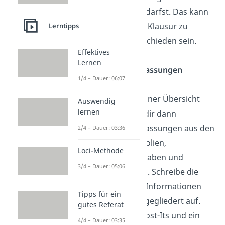
mitnehmen darfst. Das kann
nämlich von Klausur zu
Lerntipps
Klausur verschieden sein.
Effektives
Lernen
Zusammenfassungen
1/4 – Dauer: 06:07
erstellen
Auf Basis deiner Übersicht
Auswendig
lernen
erstellst du dir dann
Zusammenfassungen aus den
2/4 – Dauer: 03:36
Vorlesungsfolien,
Loci-Methode
Übungsaufgaben und
3/4 – Dauer: 05:06
Altklausuren. Schreibe die
wichtigsten Informationen
Tipps für ein
daraus klar gegliedert auf.
gutes Referat
Verwende Post-Its und ein
4/4 – Dauer: 03:35