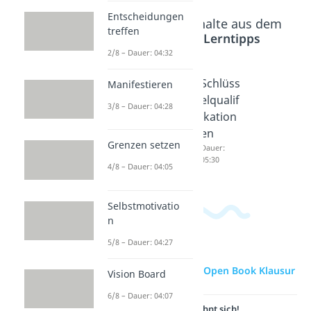
Entscheidungen
Beliebte Inhalte aus dem
treffen
Bereich
Lerntipps
2/8 – Dauer: 04:32
Konzen
Schlüss
Schlüss
Manifestieren
tration
elkomp
elqualif
3/8 – Dauer: 04:28
sübung
etenze
ikation
en
n
en
Grenzen setzen
Dauer:
Dauer:
Dauer:
04:47
04:51
05:30
4/8 – Dauer: 04:05
Selbstmotivatio
n
5/8 – Dauer: 04:27
zur Videoseite: Open Book Klausur
Vision Board
6/8 – Dauer: 04:07
Lernen lohnt sich!