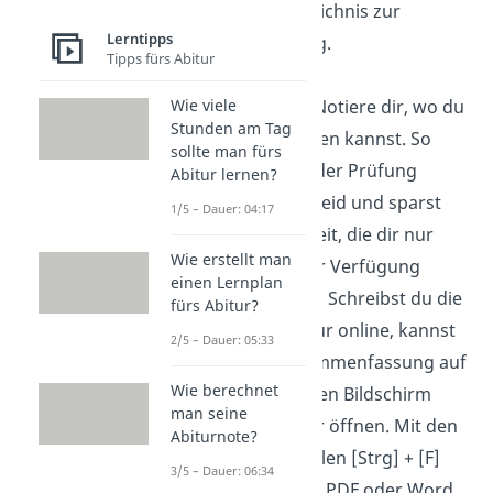
Inhaltsverzeichnis zur
Lerntipps
Orientierung.
Tipps fürs Abitur
Extra-Tipp:
Notiere dir, wo du
Wie viele
Stunden am Tag
was nachlesen kannst. So
sollte man fürs
weißt du in der Prüfung
Abitur lernen?
direkt Bescheid und sparst
1/5 – Dauer: 04:17
viel Zeit — Zeit, die dir nur
Wie erstellt man
begrenzt zur Verfügung
einen Lernplan
stehen wird! Schreibst du die
fürs Abitur?
Kofferklausur online, kannst
2/5 – Dauer: 05:33
du die Zusammenfassung auf
Wie berechnet
einem zweiten Bildschirm
man seine
oder Fenster öffnen. Mit den
Abiturnote?
Tastenbefehlen [Strg] + [F]
3/5 – Dauer: 06:34
kannst du in PDF oder Word