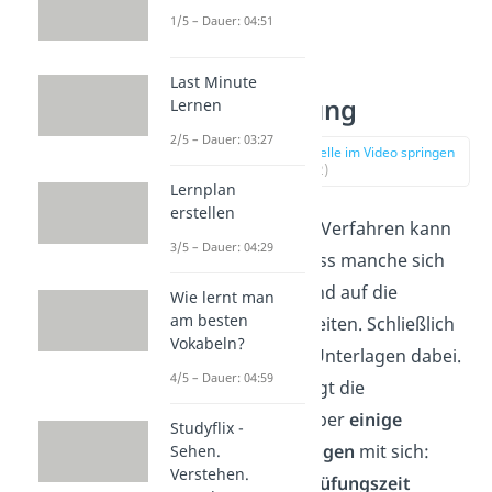
1/5 – Dauer: 04:51
Tipps zur
Last Minute
Vorbereitung
Lernen
2/5 – Dauer: 03:27
zur Stelle im Video springen
(00:32)
Lernplan
erstellen
Das Open Book Verfahren kann
3/5 – Dauer: 04:29
dazu führen, dass manche sich
nicht ausreichend auf die
Wie lernt man
am besten
Prüfung vorbereiten. Schließlich
Vokabeln?
hat man ja alle Unterlagen dabei.
4/5 – Dauer: 04:59
Tatsächlich bringt die
Kofferklausur aber
einige
Studyflix -
Herausforderungen
mit sich:
Sehen.
Verstehen.
Häufig ist die
Prüfungszeit