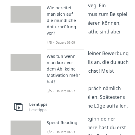
lässt du besser weg. Ein
Wie bereitet
Bankkaufmann mus zum Beispiel
man sich auf
die mündliche
nicht programmieren können,
Abiturprüfung
gute Noten in Mathe sind aber
vor?
wichtig.
4/5 – Dauer: 05:09
Wichtig!
Gib in deiner Bewerbung
Was tun wenn
nur die Hard Skills an, die du auch
man kurz vor
dem Abi keine
wirklich
beherrschst
! Meist
Motivation mehr
musst du sie im
hat?
Bewerbungsgespräch nämlich
5/5 – Dauer: 04:57
unter Beweis stellen. Spätestens
Lerntipps
dann würde deine Lüge auffallen.
Lesetipps
Besonders zu Beginn deiner
Speed Reading
beruflichen Karriere hast du erst
1/2 – Dauer: 04:53