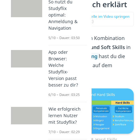
So nutzt du
Skills einfach erklärt
Studyflix
optimal:
zur Stelle im Video springen
Anmeldung &
(00:12)
Navigation
Mit der richtigen Kombination
5/10 – Dauer: 03:50
von
Hard Skills und Soft Skills
in
App oder
deiner
Bewerbung
hast du die
Browser:
besten Chancen auf dem
Welche
Studyflix-
Arbeitsmarkt!
Version passt
besser zu dir?
6/10 – Dauer: 03:25
Wie erfolgreich
lernen Nutzer
mit Studyflix?
7/10 – Dauer: 02:29
Soft Skills & Hard Skills