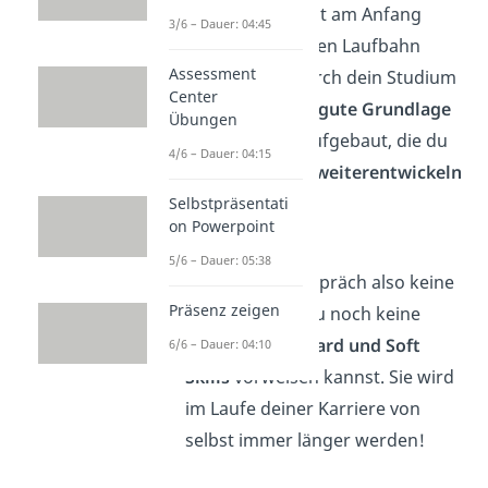
klar, dass du erst am Anfang
3/6 – Dauer: 04:45
deiner beruflichen Laufbahn
Assessment
stehst. Doch durch dein Studium
Center
hast du dir eine
gute Grundlage
Übungen
an Hard Skills aufgebaut, die du
4/6 – Dauer: 04:15
im Berufsleben
weiterentwickeln
kannst.
Selbstpräsentati
on Powerpoint
Mache dir im
5/6 – Dauer: 05:38
Bewerbungsgespräch also keine
Präsenz zeigen
Sorgen, wenn du noch keine
lange Liste an
Hard und Soft
6/6 – Dauer: 04:10
Skills
vorweisen kannst. Sie wird
im Laufe deiner Karriere von
selbst immer länger werden!