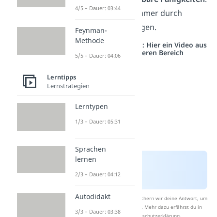
4/5 – Dauer: 03:44
Du kannst sie immer durch
Nachweise
belegen.
Feynman-
Methode
Studyflix vernetzt: Hier ein Video aus
einem anderen Bereich
5/5 – Dauer: 04:06
Lerntipps
Lernstrategien
Lerntypen
1/3 – Dauer: 05:31
Sprachen
lernen
2/3 – Dauer: 04:12
Autodidakt
Nach Beantwortung speichern wir deine Antwort, um
Studyflix zu verbessern. Mehr dazu erfährst du in
3/3 – Dauer: 03:38
unserer
Datenschutzerklärung
.