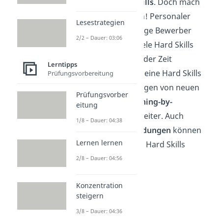
wenige Hard Skills
. Doch mach
dir keine Sorgen! Personaler
Lesestrategien
wissen, dass junge Bewerber
2/2 – Dauer: 03:06
noch nicht so viele Hard Skills
mitbringen. Mit der Zeit
Lerntipps
entwickelst du deine Hard Skills
Prüfungsvorbereitung
durch das Erledigen von neuen
Prüfungsvorber
Aufgaben
(Learning-by-
eitung
Doing)
immer weiter. Auch
1/8 – Dauer: 04:38
gezielte Fortbildungen
können
Lernen lernen
dir helfen, deine Hard Skills
auszubauen.
2/8 – Dauer: 04:56
Konzentration
steigern
3/8 – Dauer: 04:36