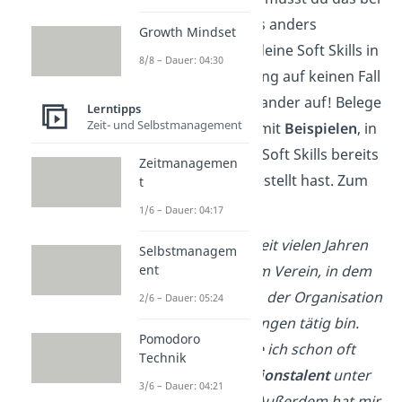
Soft Skills
etwas anders
Growth Mindset
angehen: Liste deine Soft Skills in
8/8 – Dauer: 04:30
deiner Bewerbung auf keinen Fall
einfach nacheinander auf! Belege
Lerntipps
Zeit- und Selbstmanagement
sie stattdessen mit
Beispielen
, in
denen du deine Soft Skills bereits
Zeitmanagemen
unter
Beweis
gestellt hast. Zum
t
Beispiel so:
1/6 – Dauer: 04:17
Ich bin bereits seit vielen Jahren
Selbstmanagem
ent
Mitglied in einem Verein, in dem
ich jedes Jahr an der Organisation
2/6 – Dauer: 05:24
von Veranstaltungen tätig bin.
Pomodoro
Dadurch konnte ich schon oft
Technik
mein
Organisationstalent
unter
3/6 – Dauer: 04:21
Beweis stellen. Außerdem hat mir