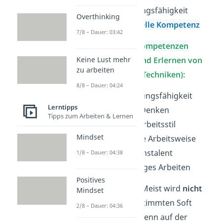
Durchsetzungsfähigkeit
Overthinking
Interkulturelle Kompetenz
7/8 – Dauer: 03:42
Methodische Kompetenzen
Keine Lust mehr
(Beherrschen und Erlernen von
zu arbeiten
Methoden und Techniken):
8/8 – Dauer: 04:24
Problemlösungsfähigkeit
Lerntipps
komplexes Denken
Tipps zum Arbeiten & Lernen
effizienter Arbeitsstil
Mindset
strukturierte Arbeitsweise
Organisationstalent
1/8 – Dauer: 04:38
selbstständiges Arbeiten
Positives
Gut zu wissen:
Meist wird
nicht
Mindset
direkt
nach bestimmten Soft
2/8 – Dauer: 04:36
Skills gefragt. Wenn auf der