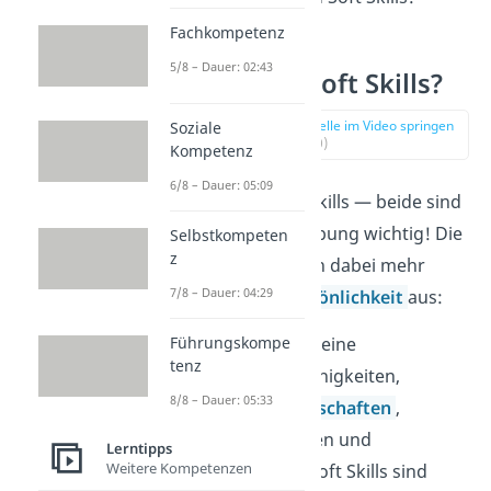
Fachkompetenz
5/8 – Dauer: 02:43
Was sind Soft Skills?
zur Stelle im Video springen
Soziale
(01:40)
Kompetenz
6/8 – Dauer: 05:09
Hard und Soft Skills — beide sind
bei einer Bewerbung wichtig! Die
Selbstkompeten
z
Soft Skills
sagen dabei mehr
7/8 – Dauer: 04:29
über deine
Persönlichkeit
aus:
Führungskompe
Soft Skills sind deine
tenz
persönlichen Fähigkeiten,
8/8 – Dauer: 05:33
Charaktereigenschaften
,
Verhaltensweisen und
Lerntipps
Weitere Kompetenzen
Einstellungen. Soft Skills sind