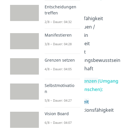
Entscheidungen
Flexibilität /
treffen
Anpassungsfähigkeit
2/8 – Dauer: 04:32
Selbstvertrauen /
Selbstdisziplin
Manifestieren
Zuverlässigkeit
3/8 – Dauer: 04:28
Belastbarkeit
Verantwortungsbewusstsein
Grenzen setzen
Lernbereitschaft
4/8 – Dauer: 04:05
Soziale Kompetenzen
(Umgang
Selbstmotivatio
mit anderen Menschen):
n
5/8 – Dauer: 04:27
Teamfähigkeit
Kommunikationsfähigkeit
Vision Board
Toleranz
6/8 – Dauer: 04:07
Empathie