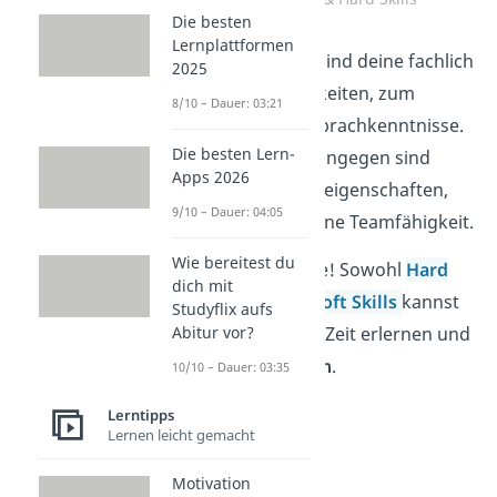
Die besten
Lernplattformen
Die
Hard Skills
sind deine fachlich
2025
erlernten Fähigkeiten, zum
8/10 – Dauer: 03:21
Beispiel deine Sprachkenntnisse.
Die besten Lern-
Die
Soft Skills
hingegen sind
Apps 2026
deine Charaktereigenschaften,
9/10 – Dauer: 04:05
zum Beispiel deine Teamfähigkeit.
Wie bereitest du
Und keine Sorge! Sowohl
Hard
dich mit
Skills
als auch
Soft Skills
kannst
Studyflix aufs
Abitur vor?
du im Laufe der Zeit erlernen und
weiter ausbauen
.
10/10 – Dauer: 03:35
Lerntipps
Lernen leicht gemacht
Motivation