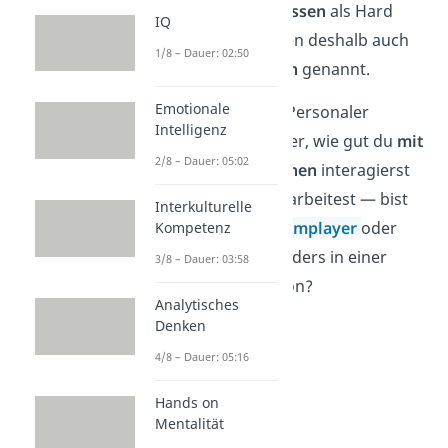
schwerer zu messen
als Hard
IQ
Skills und werden deshalb auch
1/8 – Dauer: 02:50
weiche Faktoren
genannt.
Emotionale
Sie geben dem Personaler
Intelligenz
Auskunft darüber, wie gut du
mit
2/8 – Dauer: 05:02
anderen Menschen
interagierst
und zusammenarbeitest — bist
Interkulturelle
du ein guter
Teamplayer
oder
Kompetenz
glänzt du besonders in einer
3/8 – Dauer: 03:58
Führungsposition?
Analytisches
Denken
4/8 – Dauer: 05:16
Hands on
Mentalität