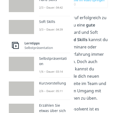
zur Stelle im Video springen
(03:23)
2/3 – Dauer: 04:42
Um in einem Beruf erfolgreich zu
Soft Skills
sein, brauchst du eine
gute
3/3 – Dauer: 04:39
Mischung
aus Hard und Soft
Skills. Deine
Hard Skills
kannst du
Lerntipps
durch Kurse, Seminare oder
Selbstpräsentation
einfach Berufserfahrung immer
Selbstpräsentati
weiter ausbauen. Doch auch
on
deine
Soft Skills
kannst du
1/6 – Dauer: 03:14
verbessern: Stelle dich neuen
Situationen, arbeite im Team und
Kurzvorstellung
versuche, dich im Umgang mit
2/6 – Dauer: 05:11
anderen Menschen zu üben.
Erzählen Sie
Als Hochschulabsolvent ist es
etwas über sich