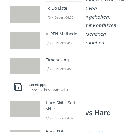
die Organisation von
To Do Liste
Veranstaltungen geholfen,
4/6 – Dauer: 04:56
besonders gut mit
Konflikten
und unvorhergesehenen
ALPEN Methode
Ereignissen umzugehen.
5/6 – Dauer: 04:39
Timeboxing
6/6 – Dauer: 04:20
Lerntipps
Hard Skills & Soft Skills
Hard Skills Soft
Skills
Soft Skills vs Hard
1/3 – Dauer: 04:07
Skills
Hard Skills