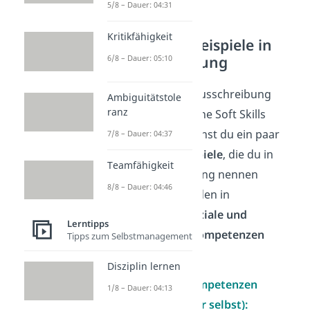
5/8 – Dauer: 04:31
Kritikfähigkeit
Soft Skills Beispiele in
der Bewerbung
6/8 – Dauer: 05:10
Je nach Stellenausschreibung
Ambiguitätstole
ranz
sind verschiedene Soft Skills
wichtig. Hier siehst du ein paar
7/8 – Dauer: 04:37
Soft Skills Beispiele
, die du in
Teamfähigkeit
deiner Bewerbung nennen
8/8 – Dauer: 04:46
kannst. Sie werden in
persönliche, soziale und
Lerntipps
methodische Kompetenzen
Tipps zum Selbstmanagement
eingeteilt.
Disziplin lernen
Persönliche Kompetenzen
1/8 – Dauer: 04:13
(Umgang mit dir selbst):