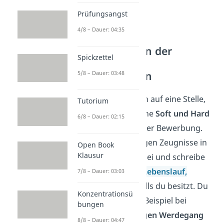
Prüfungsangst
4/8 – Dauer: 04:35
Hard Skills in der
Spickzettel
Bewerbung
hervorheben
5/8 – Dauer: 03:48
Bewirbst du dich auf eine Stelle,
Tutorium
dann nenne deine
Soft und Hard
6/8 – Dauer: 02:15
Skills
schon in der Bewerbung.
Füge alle wichtigen Zeugnisse in
Open Book
Klausur
deine
Anlagen
bei und schreibe
auch in deinen
Lebenslauf,
7/8 – Dauer: 03:03
welche Hard Skills du besitzt. Du
Konzentrationsü
kannst sie zum Beispiel bei
bungen
deinem
bisherigen Werdegang
8/8 – Dauer: 04:47