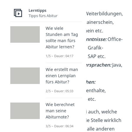
etc.
Lerntipps
Zertifikate:
Weiterbildungen,
Tipps fürs Abitur
Seminare, Trainerschein,
Wie viele
Ausbilderschein etc.
Stunden am Tag
Software-Kenntnisse:
Office-
sollte man fürs
Abitur lernen?
Programme, Grafik-
Programme, SAP etc.
1/5 – Dauer: 04:17
Programmiersprachen:
Java,
Wie erstellt man
Python etc.
einen Lernplan
Fremdsprachen:
fürs Abitur?
Auslandsaufenthalte,
2/5 – Dauer: 05:33
Sprachkurse etc.
Wie berechnet
man seine
Frage dich dabei auch, welche
Abiturnote?
Hard Skills für die Stelle wirklich
3/5 – Dauer: 06:34
relevant
sind — alle anderen