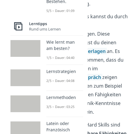
Bestehen.
Berufserfahrung.
5/5 – Dauer: 01:09
Deine Hard Skills kannst du durch
Lerntipps
Zeugnisse oder
Rund ums Lernen
Zertifikate
belegen. Diese
Wie lernt man
Nachweise hängst du deinen
am besten?
Bewerbungsunterlagen
an. Es
1/5 – Dauer: 04:40
kann auch vorkommen, dass du
deine Fähigkeiten im
Lernstrategien
Bewerbungsgespräch
zeigen
2/5 – Dauer: 04:08
sollst. Das können zum Beispiel
deine sprachlichen Fähigkeiten
Lernmethoden
oder deine Technik-Kenntnisse
3/5 – Dauer: 03:25
am Computer sein.
Latein oder
Gut zu wissen:
Hard Skills sind
Französisch
harte
, also
greifbare Fähigkeiten
.