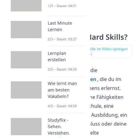
1/5 – Dauer: 04:51
Last Minute
Lernen
Was sind Hard Skills?
2/5 – Dauer: 03:27
zur Stelle im Video springen
Lernplan
(00:26)
erstellen
3/5 – Dauer: 04:29
Hard Skills
sind die
Fachkompetenzen
, die du im
Wie lernt man
Laufe deines Lebens erlernst.
am besten
Vokabeln?
Dazu zählen deine Fähigkeiten
aus der Grundschule, eine
4/5 – Dauer: 04:59
abgeschlossene Ausbildung, ein
Studyflix -
Hochschulabschluss oder deine
Sehen.
bereits gesammelte
Verstehen.