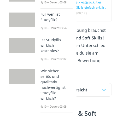
1/10 – Dauer: 03:08
Hard Skills & Soft
Skills einfach erklärt
(00:12)
Für wen ist
Studyflix?
2/10 – Dauer: 03:54
Für deine Bewerbung brauchst
du
Hard Skills und Soft Skills
!
Ist Studyflix
Hier lernst du den Unterschied
wirklich
kostenlos?
und erfährst, wie du sie am
3/10 – Dauer: 02:02
besten in deiner Bewerbung
einsetzt.
Wie sicher,
seriös und
qualitativ
hochwertig ist
Inhaltsübersicht
Studyflix
wirklich?
4/10 – Dauer: 03:05
Hard Skills & Soft