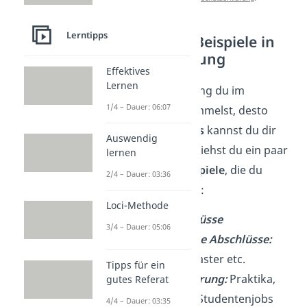
Lerntipps
Hard Skills Beispiele in
der Bewerbung
Effektives
Lernen
Je mehr Erfahrung du im
1/4 – Dauer: 06:07
Berufsleben sammelst, desto
mehr
Hard Skills
kannst du dir
Auswendig
aneignen. Hier siehst du ein paar
lernen
Hard Skills Beispiele
, die du
2/4 – Dauer: 03:36
angeben kannst:
Loci-Methode
Schulabschlüsse
3/4 – Dauer: 05:06
Akademische Abschlüsse:
Bachelor, Master etc.
Tipps für ein
Berufserfahrung:
Praktika,
gutes Referat
Nebenjobs, Studentenjobs
4/4 – Dauer: 03:35