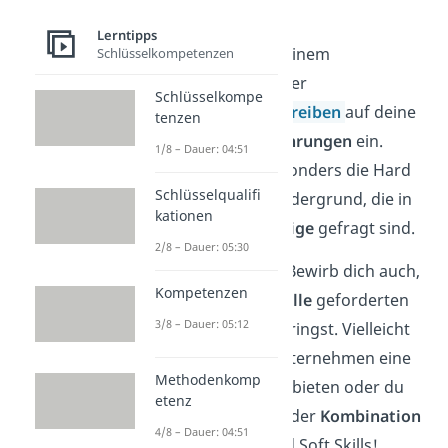
gut erwähnen.
Lerntipps
Gehe auch in deinem
Schlüsselkompetenzen
Anschreiben
oder
Schlüsselkompe
Motivationsschreiben
auf deine
tenzen
bisherigen
Erfahrungen
ein.
1/8 – Dauer: 04:51
Stelle dabei besonders die Hard
Schlüsselqualifi
Skills in den Vordergrund, die in
kationen
der
Stellenanzeige
gefragt sind.
2/8 – Dauer: 05:30
Gut zu wissen:
Bewirb dich auch,
Kompetenzen
wenn du
nicht alle
geforderten
3/8 – Dauer: 05:12
Hard Skills mitbringst. Vielleicht
kann dir das Unternehmen eine
Methodenkomp
andere Stelle anbieten oder du
etenz
überzeugst mit der
Kombination
4/8 – Dauer: 04:51
deiner Hard und Soft Skills!