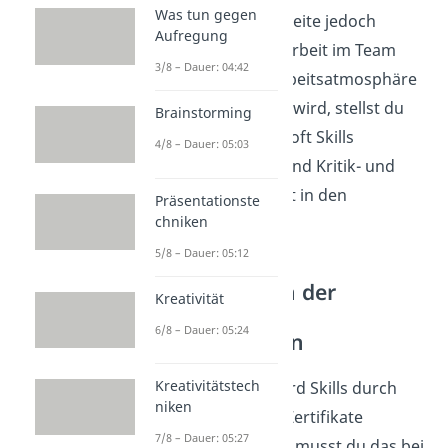
Was tun gegen
Unternehmensseite jedoch
Aufregung
besonders die Arbeit im Team
3/8 – Dauer: 04:42
und die gute Arbeitsatmosphäre
hervorgehoben wird, stellst du
Brainstorming
am besten die Soft Skills
4/8 – Dauer: 05:03
Teamfähigkeit und Kritik- und
Konfliktfähigkeit in den
Präsentationste
chniken
Vordergrund.
5/8 – Dauer: 05:12
Soft Skills in der
Kreativität
Bewerbung
6/8 – Dauer: 05:24
hervorheben
Kreativitätstech
Während du Hard Skills durch
niken
Zeugnisse und Zertifikate
7/8 – Dauer: 05:27
belegen kannst, musst du das bei