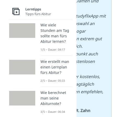
Sehr geehrte Damen und
Herren,
Lerntipps
Tipps fürs Abitur
ich finde die
StudyflixApp
mit
der großen Auswahl an
Wie viele
Stunden am Tag
Fächern und sogar
sollte man fürs
Studienfächern
extrem gut
Abitur lernen?
und verständlich.
1/5 – Dauer: 04:17
Ein Superpluspunkt auch
wegen der kostenlosen
Wie erstellt man
einen Lernplan
Nutzung!
fürs Abitur?
Bleibt
es weiter kostenlos,
2/5 – Dauer: 05:33
werde ich es tagtäglich
anderen Leuten empfehlen,
Wie berechnet
man seine
super Arbeit!
Abiturnote?
— von
Niklas R. Zahn
3/5 – Dauer: 06:34