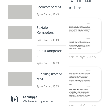
Auch hier haben wir ein paar
Fachkompetenz
Bewertungen
für dich:
5/8 – Dauer: 02:43
Soziale
Kompetenz
6/8 – Dauer: 05:09
Selbstkompeten
z
Bewertungen der Studyflix-App
7/8 – Dauer: 04:29
Führungskompe
tenz
8/8 – Dauer: 05:33
Lerntipps
Weitere Kompetenzen
Bewertungen der Studyflix-App