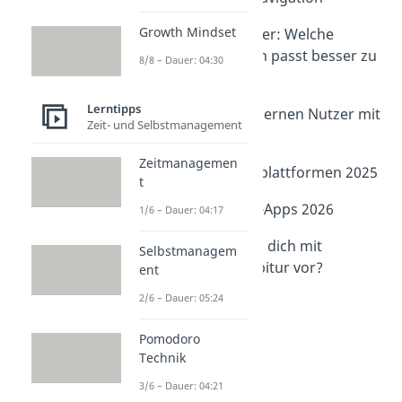
Dauer: 03:50
Growth Mindset
App oder Browser: Welche
Studyflix-Version passt besser zu
8/8 – Dauer: 04:30
dir?
Dauer: 03:25
Lerntipps
Wie erfolgreich lernen Nutzer mit
Zeit- und Selbstmanagement
Studyflix?
Dauer: 02:29
Zeitmanagemen
Die besten Lernplattformen 2025
t
Dauer: 03:21
Die besten Lern-Apps 2026
1/6 – Dauer: 04:17
Dauer: 04:05
Wie bereitest du dich mit
Selbstmanagem
Studyflix aufs Abitur vor?
ent
Dauer: 03:35
2/6 – Dauer: 05:24
Pomodoro
Technik
3/6 – Dauer: 04:21