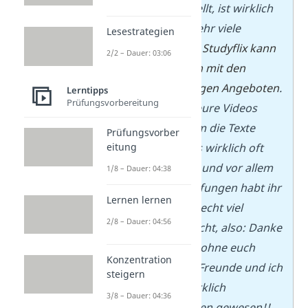
Verfügung
stellt,
ist
wirklich
hilfreich
für sehr viele
Lesestrategien
SchülerInnen,
Studyflix
kann
2/2 – Dauer: 03:06
echt mithalten mit den
kostenpflichtigen Angeboten
.
Lerntipps
Prüfungsvorbereitung
Ich habe mir eure Videos
(bzw. vor allem die Texte
Prüfungsvorber
eitung
darunter) teils wirklich oft
durchgelesen und vor allem
1/8 – Dauer: 04:38
für die
Abiprüfungen
habt ihr
Lernen lernen
mir die Sache echt viel
2/8 – Dauer: 04:56
leichter gemacht, also: Danke
danke
danke
, ohne euch
Konzentration
wären meine Freunde und ich
steigern
manchmal wirklich
3/8 – Dauer: 04:36
aufgeschmissen gewesen!!