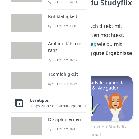
Wie nutzt du Studyflix
5/8 – Dauer: 04:31
optimal?
Kritikfähigkeit
Wenn du jetzt auch direkt mit
6/8 – Dauer: 05:10
dem Lernen starten möchtest,
Ambiguitätstole
zeigen wir dir
hier,
wie du
mit
ranz
Studyflix richtig gute
Ergebnisse
7/8 – Dauer: 04:37
holst!
Teamfähigkeit
8/8 – Dauer: 04:46
Lerntipps
Tipps zum Selbstmanagement
Disziplin lernen
Zum Video: So nutzt du Studyflix
1/8 – Dauer: 04:13
optimal