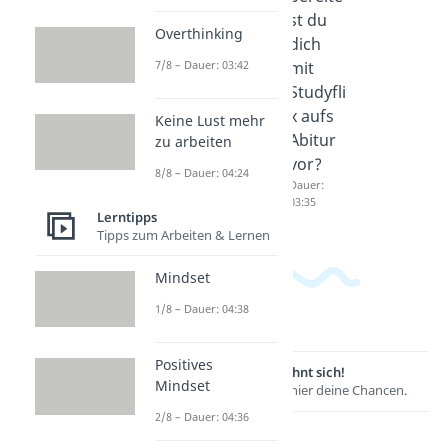
Lernpla
Lern-
st du
Overthinking
ttforme
Apps
dich
7/8 – Dauer: 03:42
n 2025
2026
mit
Dauer:
Dauer:
Studyfli
03:21
04:05
x aufs
Keine Lust mehr
Abitur
zu arbeiten
vor?
8/8 – Dauer: 04:24
Dauer:
03:35
Lerntipps
Tipps zum Arbeiten & Lernen
Mindset
1/8 – Dauer: 04:38
Positives
Lernen lohnt sich!
Mindset
Entdecke hier deine Chancen.
2/8 – Dauer: 04:36