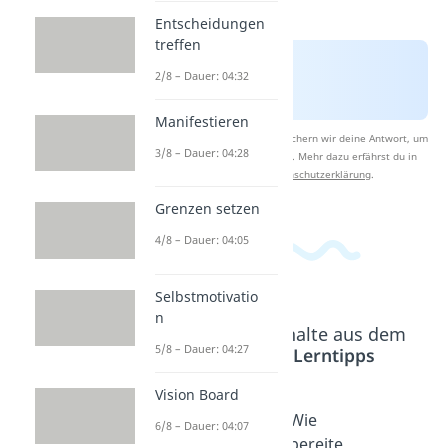
Entscheidungen
treffen
2/8 – Dauer: 04:32
Manifestieren
Nach Beantwortung speichern wir deine Antwort, um
3/8 – Dauer: 04:28
Studyflix zu verbessern. Mehr dazu erfährst du in
unserer
Datenschutzerklärung
.
Grenzen setzen
4/8 – Dauer: 04:05
Selbstmotivatio
n
Beliebte Inhalte aus dem
5/8 – Dauer: 04:27
Bereich
Lerntipps
Vision Board
Die
Die
Wie
6/8 – Dauer: 04:07
besten
besten
bereite