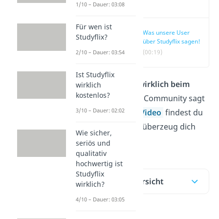
Video
1/10 – Dauer: 03:08
Für wen ist
Was unsere User
Studyflix?
über Studyflix sagen!
(00:19)
2/10 – Dauer: 03:54
Ist Studyflix
Hilft
Studyflix
wirklich beim
wirklich
kostenlos?
Lernen?
Unsere Community sagt
3/10 – Dauer: 02:02
Ja! Hier und im
Video
findest du
ihr Feedback — überzeug dich
Wie sicher,
selbst!
seriös und
qualitativ
hochwertig ist
Studyflix
Inhaltsübersicht
wirklich?
4/10 – Dauer: 03:05