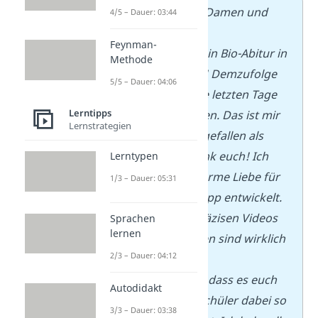
Sehr geehrte Damen und
4/5 – Dauer: 03:44
Herren!
Feynman-
Heute war mein Bio-Abitur in
Methode
Brandenburg! Demzufolge
5/5 – Dauer: 04:06
musste ich die letzten Tage
Lerntipps
sehr viel Lernen. Das ist mir
Lernstrategien
aber leichter gefallen als
gedacht… Dank euch! Ich
Lerntypen
habe eine enorme Liebe für
1/3 – Dauer: 05:31
die
Studyflix
App entwickelt.
Die kurzen präzisen Videos
Sprachen
lernen
und Lernkarten sind wirklich
2/3 – Dauer: 04:12
so
so
toll
!
Danke, danke dass es euch
Autodidakt
gibt und ihr Schüler dabei so
3/3 – Dauer: 03:38