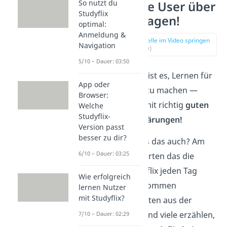
So nutzt du
Was unsere User über
Studyflix
Studyflix sagen!
optimal:
Anmeldung &
zur Stelle im Video springen
Navigation
(00:19)
5/10 – Dauer: 03:50
Unsere Mission ist es, Lernen für
App oder
alle zugänglich zu machen —
Browser:
kostenlos
und mit richtig
guten
Welche
Studyflix-
Videos und Erklärungen!
Version passt
besser zu dir?
Aber gelingt uns das auch? Am
6/10 – Dauer: 03:25
besten beantworten das die
Leute, die Studyflix jeden Tag
Wie erfolgreich
nutzen. Wir bekommen
lernen Nutzer
mit Studyflix?
täglich Nachrichten aus der
Community — und viele erzählen,
7/10 – Dauer: 02:29