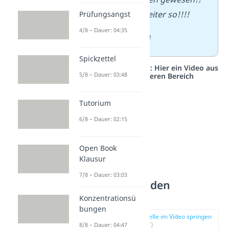
Bitte macht weiter so!!!!
Prüfungsangst
4/8 – Dauer: 04:35
— von
Pauline
Spickzettel
Studyflix vernetzt: Hier ein Video aus
5/8 – Dauer: 03:48
einem anderen Bereich
Tutorium
6/8 – Dauer: 02:15
Open Book
Klausur
7/8 – Dauer: 03:03
Einblicke in den
Playstore
Konzentrationsü
bungen
zur Stelle im Video springen
(01:07)
8/8 – Dauer: 04:47