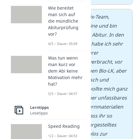
Wie bereitet
man sich auf
Liebes
Studyflix
-Team,
die mündliche
Ich heiße Pauline und bin
Abiturprüfung
vor?
momentan im Abitur. In den
letzten Jahren habe ich sehr
4/5 – Dauer: 05:09
viel Zeit auf eurer
Was tun wenn
Internetseite verbracht, vor
man kurz vor
allem für meinen Bio-LK, aber
dem Abi keine
Motivation mehr
auch für Deutsch und
hat?
Englisch. Ich wollte mich
ganz
5/5 – Dauer: 04:57
herzlich
für euer unfassbares
Angebot an Lernmaterialien
Lerntipps
Lesetipps
bedanken!! Dass ihr so
hochwertig dargestelltes
Speed Reading
Wissen kostenlos zur
1/2 – Dauer: 04:53