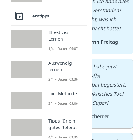
gut unterstützt. Ich habe alles
sehr, sehr gut verstanden!
Lerntipps
Ich wüsste nicht, was ich
ohne euch gemacht hätte!
Effektives
Lernen
— von
Finni Lynn Freitag
1/4 – Dauer: 06:07
Auswendig
Guten Tag.
Ich habe jetzt
lernen
erstmals Studyflix
2/4 – Dauer: 03:36
gestartet und bin begeistert.
Endlich ein praktisches Tool
Loci-Methode
für den Alltag. Super!
3/4 – Dauer: 05:06
— von
Jakob Scherrer
Tipps für ein
gutes Referat
4/4 – Dauer: 03:35