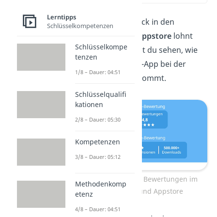
Lerntipps
Und auch ein Blick in den
Schlüsselkompetenzen
Playstore
und
Appstore
lohnt
Schlüsselkompe
sich: Dort kannst du sehen, wie
tenzen
gut die Studyflix-App bei der
1/8 – Dauer: 04:51
Community
ankommt.
Schlüsselqualifi
kationen
2/8 – Dauer: 05:30
Kompetenzen
3/8 – Dauer: 05:12
Studyflix-App – Bewertungen im
Methodenkomp
Playstore und Appstore
etenz
4/8 – Dauer: 04:51