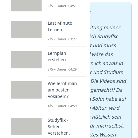
1/5 – Dauer: 04:51
Hallo Studyflix,
während der
Last Minute
Abiturvorbereitung meiner
Lernen
Tochter habe ich Studyflix
2/5 – Dauer: 03:27
kennengelernt und muss
Lernplan
sagen, wie toll wäre das
erstellen
gewesen, wenn ich sowas in
3/5 – Dauer: 04:29
meinem Abitur und Studium
gehabt hätte! Die Videos sind
Wie lernt man
einfach super gemacht!! Da
am besten
Vokabeln?
ich noch einen Sohn habe auf
4/5 – Dauer: 04:59
dem Weg zum Abitur, wird
mir das weiter nützlich sein
Studyflix -
oder einfach für mich selbst,
Sehen.
Verstehen.
um verschüttetes Wissen