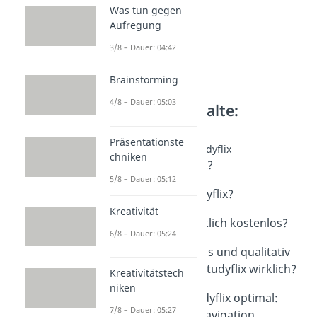
Was tun gegen
Aufregung
3/8 – Dauer: 04:42
Brainstorming
4/8 – Dauer: 05:03
Weitere Inhalte:
Lerntipps
Präsentationste
Alles rund um Studyflix
chniken
Was ist Studyflix?
5/8 – Dauer: 05:12
Dauer: 03:08
Für wen ist Studyflix?
Dauer: 03:54
Kreativität
Ist Studyflix wirklich kostenlos?
6/8 – Dauer: 05:24
Dauer: 02:02
Wie sicher, seriös und qualitativ
hochwertig ist Studyflix wirklich?
Kreativitätstech
Dauer: 03:05
niken
So nutzt du Studyflix optimal:
7/8 – Dauer: 05:27
Anmeldung & Navigation