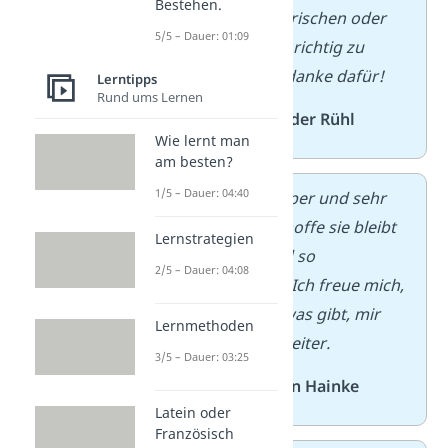
Bestehen.
wieder aufzufrischen oder
5/5 – Dauer: 01:09
Dinge endlich richtig zu
verstehen — danke dafür!
Lerntipps
Rund ums Lernen
— von
Alexander Rühl
Wie lernt man
am besten?
1/5 – Dauer: 04:40
Die App ist super und sehr
vielfältig, ich
hoffe sie bleibt
Lernstrategien
kostenlos und so
2/5 – Dauer: 04:08
umfangreich.
Ich freue mich,
dass es so etwas
gibt, mir
Lernmethoden
hilft es sehr weiter.
3/5 – Dauer: 03:25
— von
Stephan Hainke
Latein oder
Französisch