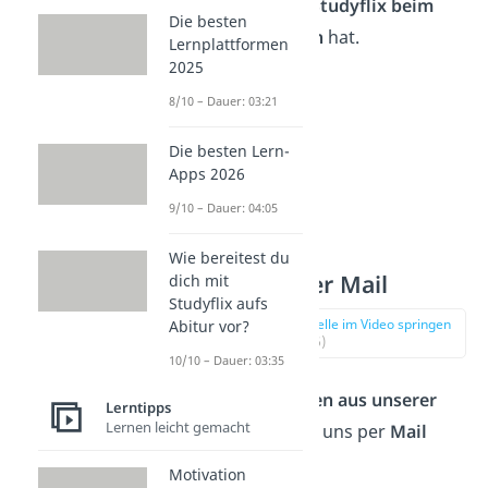
wie sehr ihnen
Studyflix
beim
Die besten
Lernen
geholfen
hat.
Lernplattformen
2025
8/10 – Dauer: 03:21
Die besten Lern-
Apps 2026
9/10 – Dauer: 04:05
Wie bereitest du
Feedback per Mail
dich mit
Studyflix aufs
zur Stelle im Video springen
Abitur vor?
(00:36)
10/10 – Dauer: 03:35
Ein paar
Stimmen aus unserer
Lerntipps
Lernen leicht gemacht
Community
, die uns per
Mail
erreicht haben:
Motivation