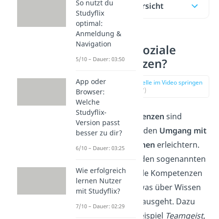
So nutzt du
Inhaltsübersicht
Studyflix
optimal:
Anmeldung &
Navigation
Was sind soziale
5/10 – Dauer: 03:50
Kompetenzen?
App oder
zur Stelle im Video springen
(00:17)
Browser:
Welche
Studyflix-
Soziale Kompetenzen
sind
Version passt
Fähigkeiten, die den
Umgang mit
besser zu dir?
anderen Menschen
erleichtern.
6/10 – Dauer: 03:25
Sie gehören zu den sogenannten
Wie erfolgreich
Soft Skills. Soziale Kompetenzen
lernen Nutzer
sind also alles, was über Wissen
mit Studyflix?
und Technik hinausgeht. Dazu
7/10 – Dauer: 02:29
gehören zum Beispiel
Teamgeist
,