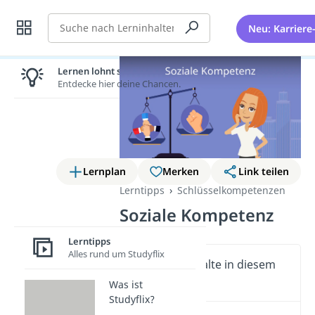
Suche
Neu: Karriere
Lernen lohnt sich!
Entdecke hier deine Chancen.
Lernplan
Merken
Link teilen
Lerntipps
Schlüsselkompetenzen
Soziale Kompetenz
Lerntipps
Alles rund um Studyflix
Wichtige Inhalte in diesem
Video
Was ist
Studyflix?