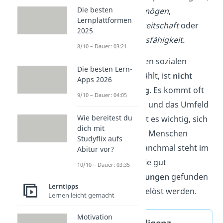
Die besten
Einfühlungsvermögen
,
Lernplattformen
Kompromissbereitschaft
oder
2025
Kommunikationsfähigkeit
.
8/10 – Dauer: 03:21
Was genau zu den sozialen
Die besten Lern-
Kompetenzen zählt, ist
nicht
Apps 2026
immer eindeutig
. Es kommt oft
9/10 – Dauer: 04:05
auf die Situation und das Umfeld
Wie bereitest du
an. Manchmal ist es wichtig, sich
dich mit
schnell auf neue Menschen
Studyflix aufs
einzustellen
. Manchmal steht im
Abitur vor?
Vordergrund, wie gut
10/10 – Dauer: 03:35
gemeinsam Lösungen
gefunden
Lerntipps
oder Konflikte gelöst werden.
Lernen leicht gemacht
Motivation
Soziale Intelligenz