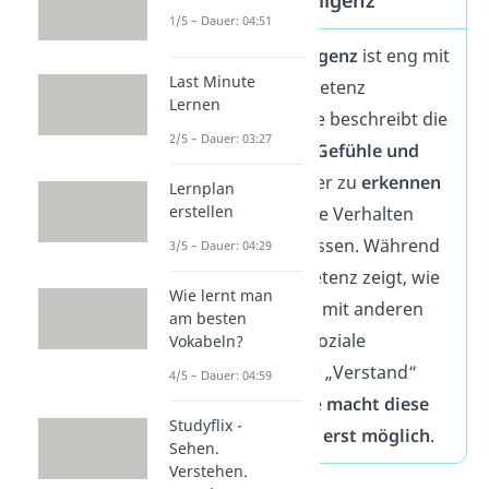
1/5 – Dauer: 04:51
Soziale Intelligenz
ist eng mit
Last Minute
sozialer Kompetenz
Lernen
verbunden. Sie beschreibt die
2/5 – Dauer: 03:27
Fähigkeit, die
Gefühle und
Motive
anderer zu
erkennen
Lernplan
erstellen
und das eigene Verhalten
daran anzupassen. Während
3/5 – Dauer: 04:29
soziale Kompetenz zeigt, wie
Wie lernt man
du tatsächlich mit anderen
am besten
umgehst, ist soziale
Vokabeln?
Intelligenz der „Verstand“
4/5 – Dauer: 04:59
dahinter — sie
macht diese
Studyflix -
Kompetenzen erst möglich
.
Sehen.
Verstehen.