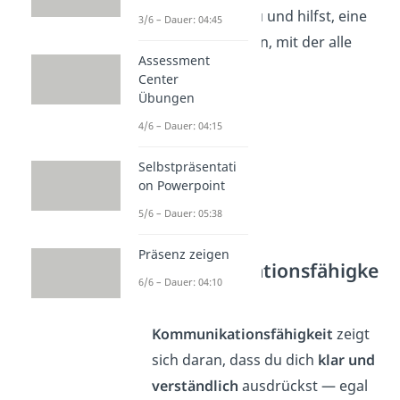
beiden Seiten zu und hilfst, eine
3/6 – Dauer: 04:45
Lösung zu finden, mit der alle
Assessment
leben können.
Center
Übungen
4/6 – Dauer: 04:15
Selbstpräsentati
on Powerpoint
5/6 – Dauer: 05:38
Präsenz zeigen
Kommunikationsfähigke
6/6 – Dauer: 04:10
it
Kommunikationsfähigkeit
zeigt
sich daran, dass du dich
klar und
verständlich
ausdrückst — egal