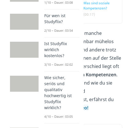
1/10 – Dauer: 03:08
Was sind soziale
Kompetenzen?
(00:17)
Für wen ist
Studyflix?
2/10 – Dauer: 03:54
Warum machen manche
Menschen scheinbar mühelos
Ist Studyflix
Karriere, während andere trotz
wirklich
kostenlos?
Top-Qualifikationen auf der Stelle
3/10 – Dauer: 02:02
treten? Der Unterschied liegt oft
in ihren
sozialen Kompetenzen
.
Wie sicher,
Welche es gibt und wie du sie
seriös und
qualitativ
hervorhebst und
hochwertig ist
weiterentwickelst, erfährst du
Studyflix
hier und im
Video!
wirklich?
4/10 – Dauer: 03:05