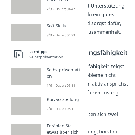
nach und bietest Unterstützung
2/3 – Dauer: 04:42
an. So schaffst du ein gutes
Arbeitsklima und sorgst dafür,
Soft Skills
dass das Team zusammenhält.
3/3 – Dauer: 04:39
Konfliktlösungsfähigkeit
Lerntipps
Selbstpräsentation
Konfliktlösungsfähigkeit
zeigst
Selbstpräsentati
du, wenn du Probleme nicht
on
aussitzt, sondern aktiv ansprichst
1/6 – Dauer: 03:14
und nach einer fairen Lösung
Kurzvorstellung
suchst.
2/6 – Dauer: 05:11
➡️ Beispiel:
Streiten sich zwei
Kollegen um die
Erzählen Sie
Aufgabenverteilung, hörst du
etwas über sich