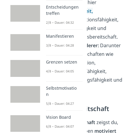
Wichtig sind hier
Entscheidungen
Teamfähigkeit,
treffen
Kommunikationsfähigkeit,
2/8 – Dauer: 04:32
Konfliktfähigkeit und
Manifestieren
Kooperationsbereitschaft.
Führung anderer:
Darunter
3/8 – Dauer: 04:28
fallen Eigenschaften wie
Grenzen setzen
Vorbildfunktion,
Motivationsfähigkeit,
4/8 – Dauer: 04:05
Überzeugungsfähigkeit und
Selbstmotivatio
Fairness.
n
5/8 – Dauer: 04:27
Einsatzbereitschaft
Vision Board
Einsatzbereitschaft
zeigst du,
6/8 – Dauer: 04:07
wenn du Aufgaben
motiviert