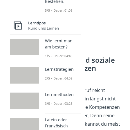
Bestehen.
5/5 – Dauer: 01:09
Lerntipps
Rund ums Lernen
Wie lernt man
am besten?
1/5 – Dauer: 04:40
Warum sind soziale
Kompetenzen
Lernstrategien
wichtig?
2/5 – Dauer: 04:08
Für Erfolg im Beruf reicht
Lernmethoden
Fachwissen allein
längst nicht
3/5 – Dauer: 03:25
mehr aus. Soziale Kompetenzen
sind oft wichtiger. Denn reine
Latein oder
Fachkenntnisse kannst du meist
Französisch