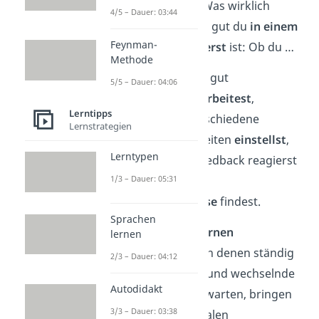
schnell lernen. Was wirklich
4/5 – Dauer: 03:44
entscheidet, wie gut du
in einem
Feynman-
Team funktionierst
ist: Ob du …
Methode
mit anderen gut
5/5 – Dauer: 04:06
zusammenarbeitest
,
Lerntipps
dich auf verschiedene
Lernstrategien
Persönlichkeiten
einstellst
,
Lerntypen
offen
auf Feedback reagierst
oder
1/3 – Dauer: 05:31
Kompromisse
findest.
Sprachen
Gerade in
modernen
lernen
Unternehmen
, in denen ständig
2/3 – Dauer: 04:12
neue Aufgaben und wechselnde
Autodidakt
Teams auf dich warten, bringen
3/3 – Dauer: 03:38
dich solche sozialen