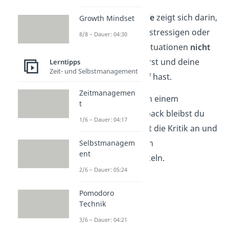
Emotionale Reife
zeigt sich darin,
Growth Mindset
dass du auch in stressigen oder
8/8 – Dauer: 04:30
ungewohnten Situationen
nicht
impulsiv
reagierst und deine
Lerntipps
Zeit- und Selbstmanagement
Gefühle im Griff
hast.
Zeitmanagemen
➡️ Beispiel:
Nach einem
t
kritischen Feedback bleibst du
1/6 – Dauer: 04:17
sachlich, nimmst die Kritik an und
nutzt es, um dich
Selbstmanagem
ent
weiterzuentwickeln.
2/6 – Dauer: 05:24
Pomodoro
Technik
3/6 – Dauer: 04:21