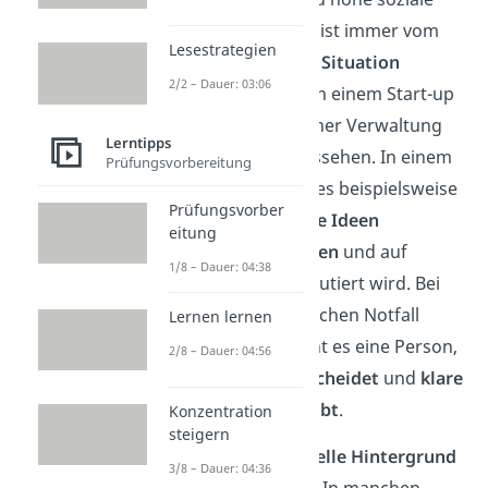
Kompetenz hat, ist immer vom
Lesestrategien
Umfeld und der Situation
2/2 – Dauer: 03:06
abhängig. Was in einem Start-up
zählt, kann in einer Verwaltung
Lerntipps
ganz anders aussehen. In einem
Prüfungsvorbereitung
Projektteam ist es beispielsweise
Prüfungsvorber
wichtig, dass
alle Ideen
eitung
einbringen dürfen
und auf
1/8 – Dauer: 04:38
Augenhöhe diskutiert wird. Bei
einem medizinischen Notfall
Lernen lernen
dagegen braucht es eine Person,
2/8 – Dauer: 04:56
die
schnell entscheidet
und
klare
Anweisungen gibt
.
Konzentration
steigern
Auch der
kulturelle Hintergrund
3/8 – Dauer: 04:36