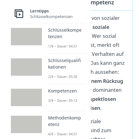
Soziale Inkompetenz
Lerntipps
Schlüsselkompetenzen
Das Gegenteil von sozialer
Kompetenz ist
soziale
Schlüsselkompe
Inkompetenz
. Wer sozial
tenzen
inkompetent ist, merkt oft
1/8 – Dauer: 04:51
nicht, wie sein Verhalten auf
Schlüsselqualifi
andere wirkt. Das kann ganz
kationen
unterschiedlich aussehen:
2/8 – Dauer: 05:30
von
schüchternem Rückzug
bis hin zu sehr dominanten
Kompetenzen
oder sogar
respektlosen
3/8 – Dauer: 05:12
Verhaltensweisen
.
Methodenkomp
Typisch für soziale
etenz
Inkompetenz sind zum
4/8 – Dauer: 04:51