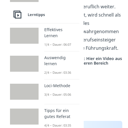
Kompetenzen beruflich weiter.
Wer hier punktet, wird schnell als
Lerntipps
wertvoller Teil
des
Effektives
Unternehmens wahrgenommen
Lernen
— egal, ob als Berufseinsteiger
1/4 – Dauer: 06:07
oder angehende Führungskraft.
Auswendig
Studyflix vernetzt: Hier ein Video aus
einem anderen Bereich
lernen
2/4 – Dauer: 03:36
Loci-Methode
3/4 – Dauer: 05:06
Tipps für ein
gutes Referat
4/4 – Dauer: 03:35