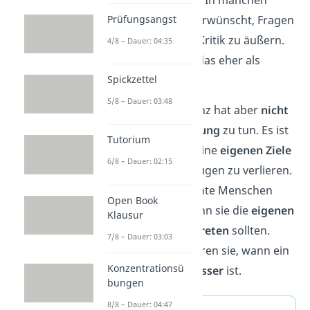
spielt eine Rolle. In manchen
Prüfungsangst
Kulturen ist es erwünscht, Fragen
zu stellen oder Kritik zu äußern.
4/8 – Dauer: 04:35
In anderen gilt das eher als
unhöflich.
Spickzettel
5/8 – Dauer: 03:48
Sozial Kompetenz hat aber
nicht
nur mit Anpassung
zu tun. Es ist
Tutorium
auch wichtig, seine
eigenen Ziele
6/8 – Dauer: 02:15
nicht aus den Augen zu verlieren.
Sozial kompetente Menschen
Open Book
wissen also, wann sie die
eigenen
Klausur
Interessen vertreten
sollten.
7/8 – Dauer: 03:03
Gleichzeitig spüren sie, wann ein
Konzentrationsü
Kompromiss besser
ist.
bungen
8/8 – Dauer: 04:47