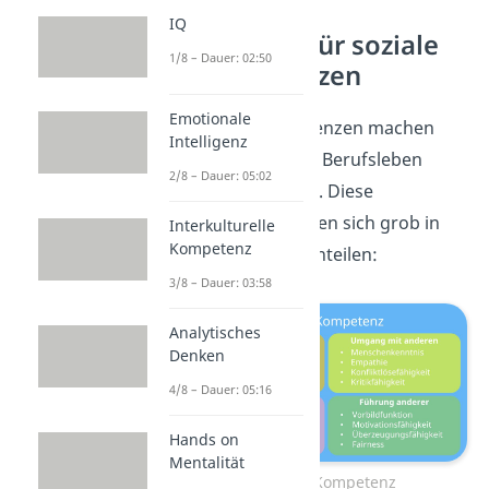
IQ
Beispiele für soziale
1/8 – Dauer: 02:50
Kompetenzen
Emotionale
Soziale Kompetenzen machen
Intelligenz
das Alltags- und Berufsleben
2/8 – Dauer: 05:02
deutlich leichter. Diese
Fähigkeiten lassen sich grob in
Interkulturelle
Kompetenz
vier Bereiche
einteilen:
3/8 – Dauer: 03:58
Analytisches
Denken
4/8 – Dauer: 05:16
Hands on
Mentalität
Soziale Kompetenz