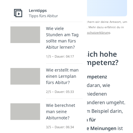
Lerntipps
Tipps fürs Abitur
Nach Beantwortung speichern wir deine Antwort, um
Studyflix zu verbessern. Mehr dazu erfährst du in
Wie viele
unserer
Datenschutzerklärung
.
Stunden am Tag
sollte man fürs
Abitur lernen?
Wie zeigt sich hohe
1/5 – Dauer: 04:17
soziale Kompetenz?
Wie erstellt man
Hohe
soziale Kompetenz
einen Lernplan
fürs Abitur?
erkennst du oft daran, wie
2/5 – Dauer: 05:33
jemand in verschiedenen
Situationen mit anderen umgeht.
Wie berechnet
Sie zeigt sich zum Beispiel darin,
man seine
Abiturnote?
ob jemand
offen für
3/5 – Dauer: 06:34
unterschiedliche Meinungen
ist