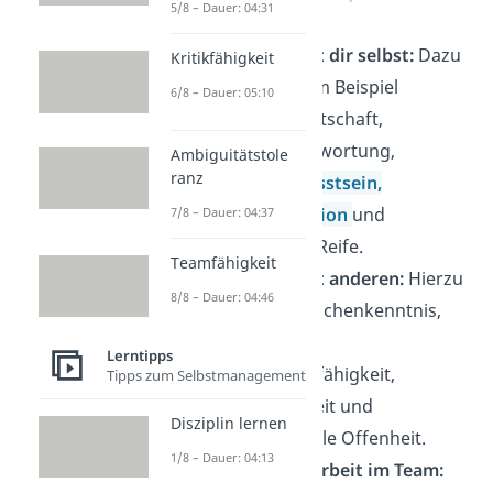
5/8 – Dauer: 04:31
Umgang mit dir selbst:
Dazu
Kritikfähigkeit
gehören zum Beispiel
6/8 – Dauer: 05:10
Einsatzbereitschaft,
Eigenverantwortung,
Ambiguitätstole
ranz
Selbstbewusstsein,
Selbstreflexion
und
7/8 – Dauer: 04:37
emotionale Reife.
Teamfähigkeit
Umgang mit anderen:
Hierzu
8/8 – Dauer: 04:46
zählen Menschenkenntnis,
Empathie,
Lerntipps
Konfliktlösefähigkeit,
Tipps zum Selbstmanagement
Kritikfähigkeit und
Disziplin lernen
interkulturelle Offenheit.
1/8 – Dauer: 04:13
Zusammenarbeit im Team: