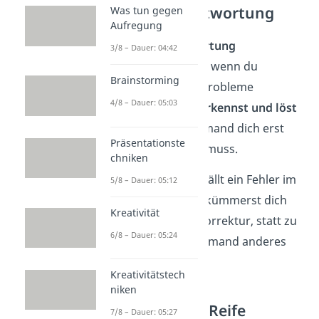
Eigenverantwortung
Was tun gegen
Aufregung
Eigenverantwortung
3/8 – Dauer: 04:42
übernimmst du, wenn du
Brainstorming
Aufgaben und Probleme
4/8 – Dauer: 05:03
selbstständig
erkennst und löst
— ohne dass jemand dich erst
Präsentationste
daran erinnern muss.
chniken
➡️ Beispiel:
Dir fällt ein Fehler im
5/8 – Dauer: 05:12
Projekt auf. Du kümmerst dich
Kreativität
sofort um die Korrektur, statt zu
6/8 – Dauer: 05:24
warten, bis es jemand anderes
anspricht.
Kreativitätstech
niken
Emotionale Reife
7/8 – Dauer: 05:27