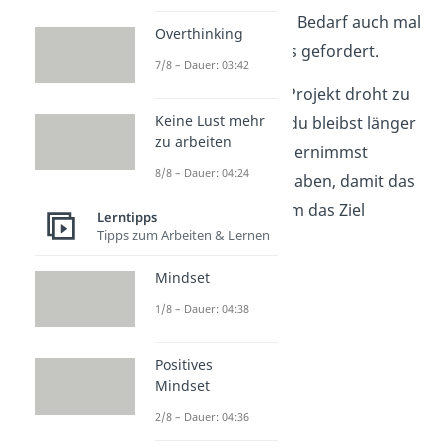
angehst und bei Bedarf auch mal
Overthinking
mehr machst
als gefordert.
7/8 – Dauer: 03:42
➡️
Beispiel:
Ein Projekt droht zu
Keine Lust mehr
scheitern, aber du bleibst länger
zu arbeiten
im Büro oder übernimmst
8/8 – Dauer: 04:24
zusätzliche Aufgaben, damit das
Team gemeinsam das Ziel
Lerntipps
Tipps zum Arbeiten & Lernen
erreicht.
Mindset
1/8 – Dauer: 04:38
Positives
Mindset
2/8 – Dauer: 04:36