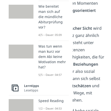
oder in stressigen Momenten
Wie bereitet
ruhig und lösungsorientiert
man sich auf
die mündliche
bleibt.
Abiturprüfung
vor?
Aus
psychologischer Sicht
wird
Sozialkompetenz ganz ähnlich
4/5 – Dauer: 05:09
definiert: Sie versteht unter
Was tun wenn
sozialen Kompetenzen
man kurz vor
verschiedene Fähigkeiten, die für
dem Abi keine
Motivation mehr
positive soziale Beziehungen
hat?
wichtig sind. Wer also sozial
5/5 – Dauer: 04:57
kompetent ist, kann sich selbst
und andere
wertschätzen
und
Lerntipps
Lesetipps
findet passende Wege, mit
anderen umzugehen.
Speed Reading
1/2 – Dauer: 04:53
Aber:
Ob jemand hohe soziale