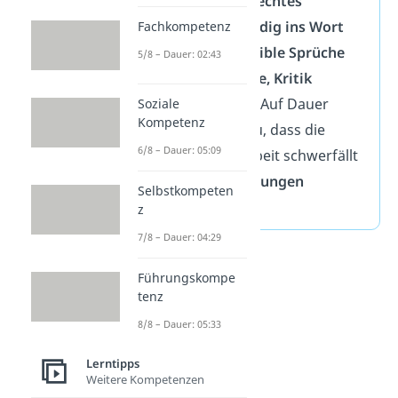
Beispiel:
kein echtes
Zuhören
,
ständig ins Wort
Fachkompetenz
fallen
,
unsensible Sprüche
5/8 – Dauer: 02:43
oder
Probleme, Kritik
anzunehmen
. Auf Dauer
Soziale
Kompetenz
führt das dazu, dass die
6/8 – Dauer: 05:09
Zusammenarbeit schwerfällt
und oft
Spannungen
Selbstkompeten
entstehen
.
z
7/8 – Dauer: 04:29
Führungskompe
tenz
8/8 – Dauer: 05:33
Lerntipps
Weitere Kompetenzen