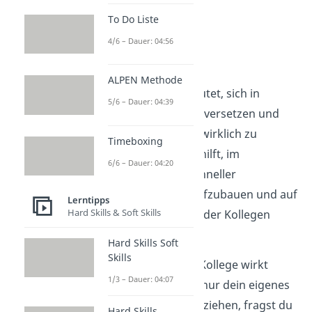
To Do Liste
4/6 – Dauer: 04:56
Empathie
ALPEN Methode
Empathie
bedeutet, sich in
5/6 – Dauer: 04:39
andere hineinzuversetzen und
ihre Sichtweise wirklich zu
Timeboxing
verstehen. Das hilft, im
6/6 – Dauer: 04:20
Arbeitsalltag schneller
Beziehungen aufzubauen und auf
Lerntipps
Hard Skills & Soft Skills
die Bedürfnisse der Kollegen
einzugehen.
Hard Skills Soft
Skills
➡️ Beispiel:
Ein Kollege wirkt
1/3 – Dauer: 04:07
gestresst. Statt nur dein eigenes
Projekt durchzuziehen, fragst du
Hard Skills